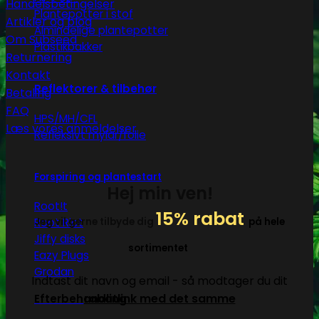
Handelsbetingelser
Plantepotter i stof
Artikler og blog
Almindelige plantepotter
Om Subseed
Plastikbakker
Returnering
Kontakt
Reflektorer & tilbehør
Betaling
FAQ
HPS/MH/CFL
Læs vores anmeldelser
Refleksivt mylar/folie
Forspiring og plantestart
Hej min ven!
Root!t
15% rabat
Jeg vil gerne tilbyde dig
på hele
Root Riot
Jiffy disks
sortimentet
Eazy Plugs
Grodan
Indtast dit navn og email - så modtager du dit
rabatlink med det samme
Efterbehandling