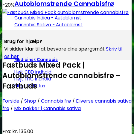
Autoblomstrende Cannabisfrø
-20%
Cannabis Indica - Autoblomst
Cannabis Sativa - Autoblomst
Brug for hjælp?
Vi sidder klar til at besvare dine spørgsmål.
Skriv til
os her
Medicinsk Cannabis
Fastbuds Mixed Pack |
Højt CBD indhold
Autoblomstrende cannabisfrø –
Højt THC indhold
Fastbuds
Billige CBD frø
Forside
/
Shop
/
Cannabis frø
/
Diverse cannabis sativa
frø
/
Mix pakker | Cannabis sativa
Fra:
kr.
135.00