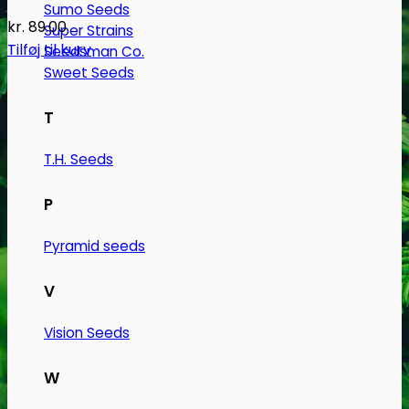
Sumo Seeds
kr.
89.00
Super Strains
Tilføj til kurv
Seedsman Co.
Sweet Seeds
T
T.H. Seeds
P
Pyramid seeds
V
Vision Seeds
W