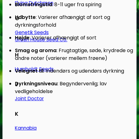
Flying Dutchmen
Blomstringstid
:
8-11 uger fra spiring
Udbytte
:
Varierer afhængigt af sort og
G
dyrkningsforhold
Genetik Seeds
Højde
:
Varierer afhængigt af sort
Green House Seed Co.
Smag og aroma
:
Frugtagtige, søde, krydrede og
H
andre noter (varierer mellem frøene)
Humboldt Seeds
Velegnet til
:
Indendørs og udendørs dyrkning
Dyrkningsniveau
:
Begyndervenlig; lav
J
vedligeholdelse
Joint Doctor
K
Kannabia