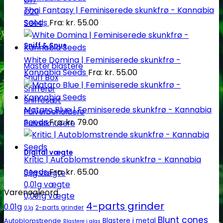
Ø17
Thai Fantasy | Feminiserede skunkfrø - Kannabia
Ø20
Seeds
Fra:
kr.
55.00
SG14
Sniff & Snus
White Domina | Feminiserede skunkfrø -
Master blastere
Kannabia Seeds
Fra:
kr.
55.00
Snuff Box
Snifferør
Sniffesæt
Mataro Blue | Feminiserede skunkfrø - Kannabia
Pulverbeholdere
Seeds
Fra:
kr.
79.00
Pulverknusere
Digital vægte
Kritic | Autoblomstrende skunkfrø - Kannabia
Seeds
Fra:
kr.
65.00
0,1g vægte
0,01g vægte
Varenøgleord
0,001g vægte
4-parts grinder
0.01g
2-parts grinder
0.1g
Blunt cones
Autoblomstrende
Blastere i metal
Blastere i glas