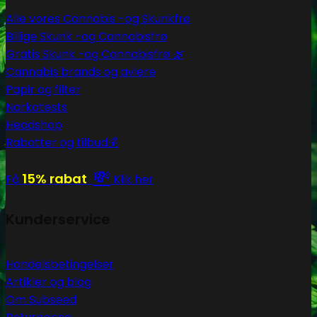
Alle vores Cannabis -og Skunkfrø
Billige Skunk -og Cannabisfrø
Gratis Skunk -og Cannabisfrø 🌿
Cannabis brands og avlere
Papir og filter
Narkotests
Headshop
Rabatter og tilbud💰
💸
15% rabat
Få
Klik her
Kunderservice
Handelsbetingelser
Artikler og blog
Om Subseed