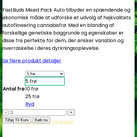
FastBuds Mixed Pack Auto tilbyder en spændende og
økonomisk måde at udforske et udvalg af højkvalitets
autoflowering cannabisfrø.
Med en blanding af
forskellige genetiske baggrunde og egenskaber er
disse frø perfekte for dem, der ønsker variation og
overraskelse i deres dyrkningsoplevelse.
Se flere produkt detaljer
5 frø
Antal frø
10 frø
25 frø
Ryd
Fastbuds
Mixed
Tilføj Til Kurv
Køb nu
Cannabisavlere -og brands
Pack
|