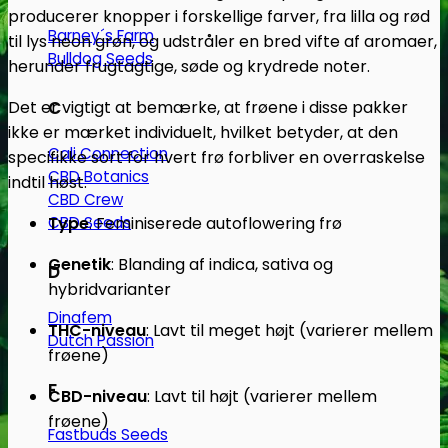
producerer knopper i forskellige farver, fra lilla og rød
Barney´s Farm
til lys neon grøn, og udstråler en bred vifte af aromaer,
Bulldog Seeds
herunder frugtagtige, søde og krydrede noter.
Det er vigtigt at bemærke, at frøene i disse pakker
C
ikke er mærket individuelt, hvilket betyder, at den
Cali Connection
specifikke sort for hvert frø forbliver en overraskelse
CBD Botanics
indtil høst.
CBD Crew
CBD Seeds
Type
:
Feminiserede autoflowering frø
Genetik
:
Blanding af indica, sativa og
D
hybridvarianter
Dinafem
THC-niveau
:
Lavt til meget højt (varierer mellem
Dutch Passion
frøene)
F
CBD-niveau
:
Lavt til højt (varierer mellem
frøene)
Fastbuds Seeds