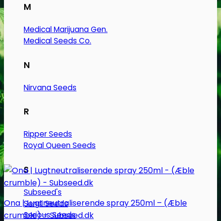
M
Medical Marijuana Gen.
Medical Seeds Co.
N
Nirvana Seeds
R
Ripper Seeds
Royal Queen Seeds
S
Subseed's
Ona | Lugtneutraliserende spray 250ml – (Æble
Sensi Seeds
crumble) – Subseed.dk
Serious Seeds