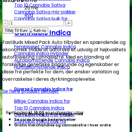
Antal frø
10 frø
Top 10 Cannabis Sativa
25 frø
Cannabis Sativa mix-pakker
Ryd
Cannabis Sativa bulk frø
Fastbuds
Mixed
Cannabis Indica
Tilføj Til Kurv
Køb nu
Pack
FastBuds Mixed Pack Auto tilbyder en spændende og
|
Feminiseret Cannabis Indica
økonomisk måde at udforske et udvalg af højkvalitets
Autoblomstrende
Cannabis Indica Hybrider
autoflowering cannabisfrø.
Med en blanding af
cannabisfrø
Autoblomstrende Cannabis Indica
forskellige genetiske baggrunde og egenskaber er
-
Hurtigblomstrende Indica
disse frø perfekte for dem, der ønsker variation og
Fastbuds
overraskelse i deres dyrkningsoplevelse.
antal
Diverse Cannabis Indica frø
Se flere produkt detaljer
Billige Cannabis Indica frø
Top 10 Cannabis Indica
Bestil inden
kl. 16.00
og vi afsender i dag
Hurtig levering 2-4 hverdage med
Cannabis Indica mix-pakker
Se vores Google bedømmelser
Cannabis Indica bulk frø
Gratis merchandise og cannabisfrø i hver ordre