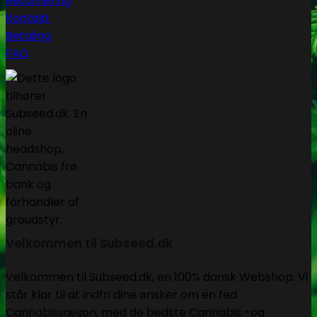
Returnering
Kontakt
Betaling
FAQ
Velkommen til Subseed.dk
Velkommen til Subseed.dk, en 100% dansk Webshop. Vi
står klar til at indfri dine ønsker om en fed
Cannabissæson, med de bedste Cannabis -og