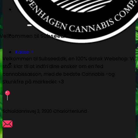
Søg
efter:
Velkommen til Subseed.dk
Kasse
+
Velkommen til Subseed.dk, en 100% dansk Webshop. Vi
står klar til at indfri dine ønsker om en fed
cannabissæson, med de bedste Cannabis -og
Skunkfrø på markedet <3
Schioldannsvej 3, 2920 Charlottenlund