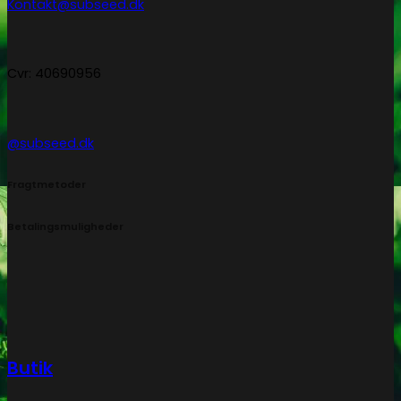
Kontakt@subseed.dk
Cvr: 40690956
@subseed.dk
Fragtmetoder
Betalingsmuligheder
Butik