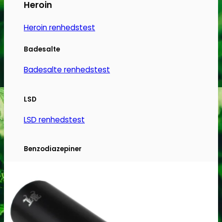
Mulighederne
Heroin
kan
vælges
Heroin renhedstest
på
Badesalte
varesiden
Badesalte renhedstest
LSD
LSD renhedstest
Benzodiazepiner
Benzoer renhedstest
GHB/Hætter
GHB/Hætter renhedstest