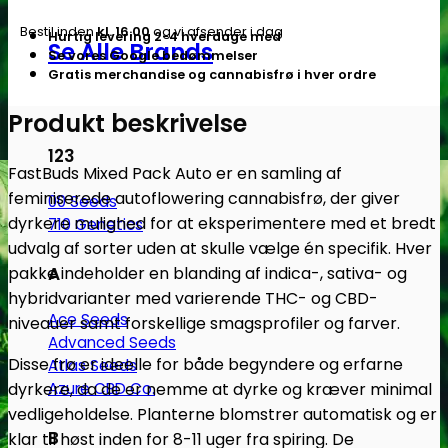
Autoblomstrende
Bestil inden
kl. 16.00
og vi afsender i dag
Hurtig levering 2-4 hverdage med
cannabisfrø
Se Alle Brands
Se vores Google bedømmelser
-
Gratis merchandise og cannabisfrø i hver ordre
Fastbuds
antal
Produkt beskrivelse
123
FastBuds Mixed Pack Auto er en samling af
feminiserede autoflowering cannabisfrø, der giver
00 Seeds
dyrkere mulighed for at eksperimentere med et bredt
710 Genetics
udvalg af sorter uden at skulle vælge én specifik.
Hver
pakke indeholder en blanding af indica-, sativa- og
A
hybridvarianter med varierende THC- og CBD-
Ace Seeds
niveauer samt forskellige smagsprofiler og farver.
Advanced Seeds
Disse frø er ideelle for både begyndere og erfarne
Atlas Seeds
dyrkere, da de er nemme at dyrke og kræver minimal
Azure CBD Co.
vedligeholdelse.
Planterne blomstrer automatisk og er
B
klar til høst inden for 8-11 uger fra spiring.
De