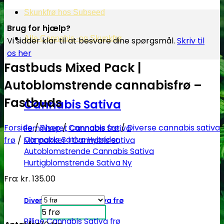
Skunkfrø hos Subseed
Brug for hjælp?
Alle Cannabis -og Skunkfrø
Vi sidder klar til at besvare dine spørgsmål.
Skriv til
os her
Fastbuds Mixed Pack |
Autoblomstrende cannabisfrø –
Fastbuds
Cannabis Sativa
Forside
/
Shop
/
Cannabis frø
/
Diverse cannabis sativa
Feminiseret Cannabis Sativa
frø
/
Mix pakker | Cannabis sativa
Cannabis Sativa Hybrider
Autoblomstrende Cannabis Sativa
Hurtigblomstrende Sativa
Fra:
kr.
135.00
Diverse Cannabis Sativa frø
5 frø
Billige Cannabis Sativa frø