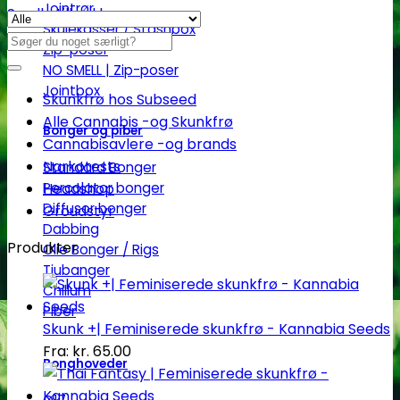
Jointrør
Se alle tilbud her
Skulekasser / Stashbox
Søg
Zip-poser
efter:
NO SMELL | Zip-poser
Jointbox
Skunkfrø hos Subseed
Alle Cannabis -og Skunkfrø
Bonger og piber
Cannabisavlere -og brands
Narkotests
Standard Bonger
Percolator bonger
Headshop
Diffusor bonger
Groudstyr
Dabbing
Produkter
Olie Bonger / Rigs
Tjubanger
Chillum
Piber
Skunk +| Feminiserede skunkfrø - Kannabia Seeds
Fra:
kr.
65.00
Bonghoveder