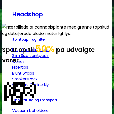
Headshop
Jointpapir og filter
50%
Spar op til
på udvalgte
King Size Jointpapir
Slim Size Jointpapir
varer
Cones
Filtertips
💸
Blunt wraps
SmokersPack
Smokers Choice
Opbevaring og transport
Vacuum beholdere