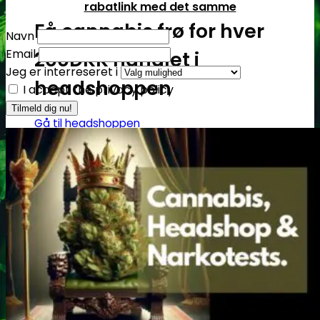
rabatlink med det samme
Få cannabis frø for hver
Navn
Email
200DKK handlet i
Jeg er interreseret i
headshoppen
I accept the privacy policy
Gå til headshoppen
Groudstyr
Groudstyr
Grolys