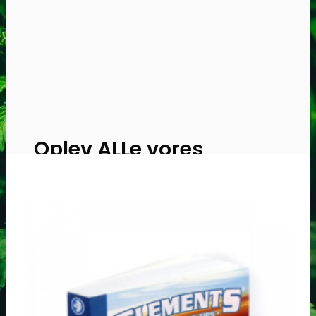
Oplev ALLe vores
brands lige her
Gå til brands
Narkotests