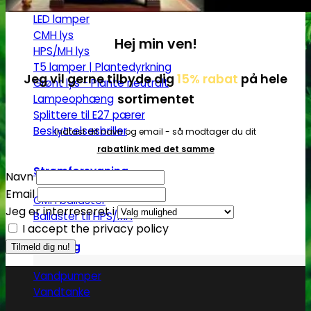
LED pære
LED lamper
CMH lys
Hej min ven!
HPS/MH lys
T5 lamper | Plantedyrkning
Jeg vil gerne tilbyde dig
15% rabat
på hele
Grønt lys - Plante neutralt
sortimentet
Lampeophæng
Splittere til E27 pærer
Beskyttelsesbriller
Indtast dit navn og email - så modtager du dit
rabatlink med det samme
Strømforsygning
Navn
Email
CMH ballaster
Jeg er interreseret i
Ballaster til HPS/MH
I accept the privacy policy
Vanding
Vandpumper
Vandtanke