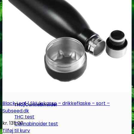
Ketamin
Ketamin renhedstest
MCPP
MCPP test
Opiater
Opiater renhedstest
Black Leaf | Skjulekasse – drikkeflaske – sort –
THC/Cannabinoider
Subseed.dk
THC test
kr.
135.00
Cannabinoider test
Tilføj til kurv