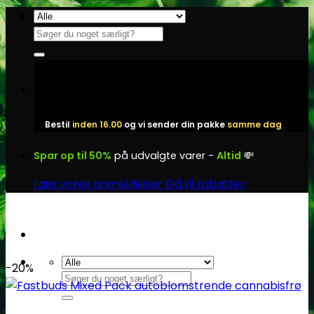
Fortsæt
til
Søg
indhold
efter:
Bestil
inden 16.00
og vi sender din pakke
samme dag
Spar op til 50%
på udvalgte varer -
Altid
💸
Læs vores anmeldelser
Gå til rabatter
-20%
Søg
efter: