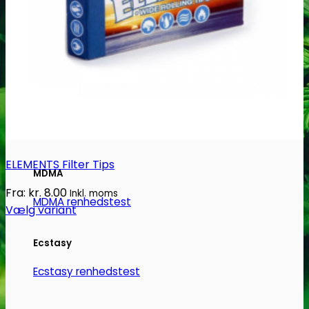
Narkotests
Kokain Tests
Kokain renhedhedstest
Crack renhedhedstest
Kokain blandingsmiddel test
ELEMENTS Filter Tips
MDMA
Fra:
kr.
8.00
Inkl. moms
MDMA renhedstest
Vælg variant
Dette
vare
Ecstasy
har
Ecstasy renhedstest
flere
varianter.