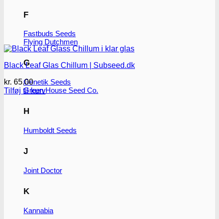
F
Fastbuds Seeds
Flying Dutchmen
G
Black Leaf Glas Chillum | Subseed.dk
kr.
65.00
Genetik Seeds
Green House Seed Co.
Tilføj til kurv
H
Humboldt Seeds
J
Joint Doctor
K
Kannabia