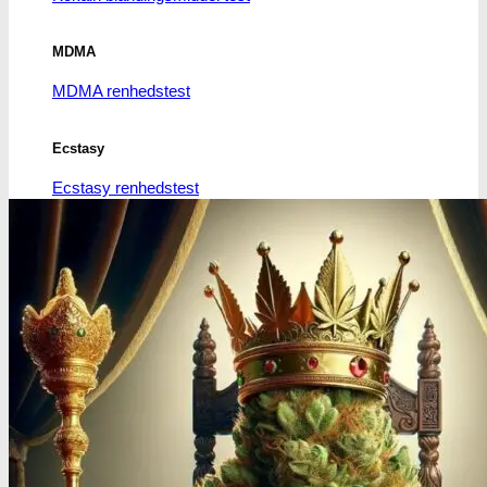
MDMA
MDMA renhedstest
Ecstasy
Ecstasy renhedstest
Heroin
Heroin renhedstest
Badesalte
Badesalte renhedstest
LSD
LSD renhedstest