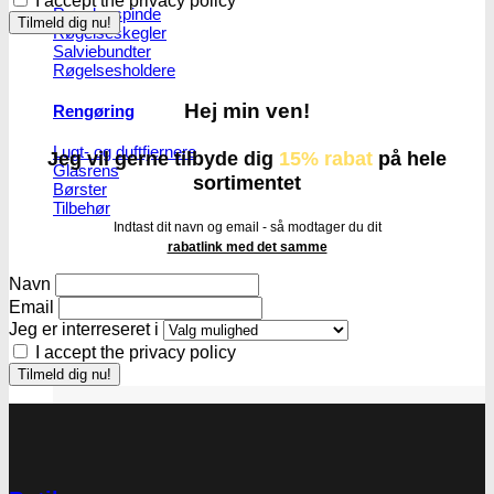
I accept the privacy policy
Røgelsespinde
Røgelseskegler
Salviebundter
Røgelsesholdere
Hej min ven!
Rengøring
Lugt- og duftfjernere
Jeg vil gerne tilbyde dig
15% rabat
på hele
Glasrens
sortimentet
Børster
Tilbehør
Indtast dit navn og email - så modtager du dit
rabatlink med det samme
Navn
Email
Jeg er interreseret i
I accept the privacy policy