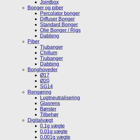
Jointbox
Bonger og piber
Percolator bonger
Diffuser Bonger
Standard Bonger
Olie Bonger / Rigs
Dabbing
Piber
Tjubanger
Chillum
Tjubanger
Dabbing
Bonghoveder
Ø17
Ø20
SG14
Rengøring
Lugtneutralisering
Glasrens
Børster
Tilbehør
Digitalvægt
0.1g vægte
0.01g vægte
0.001g vægte