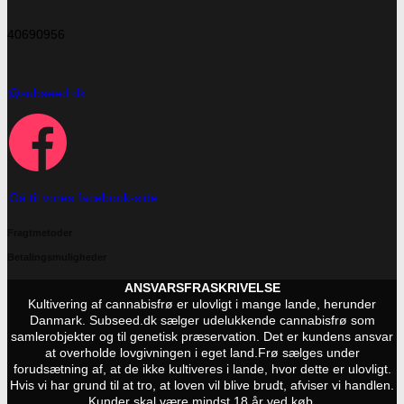
40690956
@subseed.dk
Gå til vores facebook-side
Fragtmetoder
Betalingsmuligheder
ANSVARSFRASKRIVELSE
Kultivering af cannabisfrø er ulovligt i mange lande, herunder
Danmark. Subseed.dk sælger udelukkende cannabisfrø som
samlerobjekter og til genetisk præservation. Det er kundens ansvar
at overholde lovgivningen i eget land.
Frø sælges under
forudsætning af, at de ikke kultiveres i lande, hvor dette er ulovligt.
Hvis vi har grund til at tro, at loven vil blive brudt, afviser vi handlen.
Kunder skal være mindst 18 år ved køb.