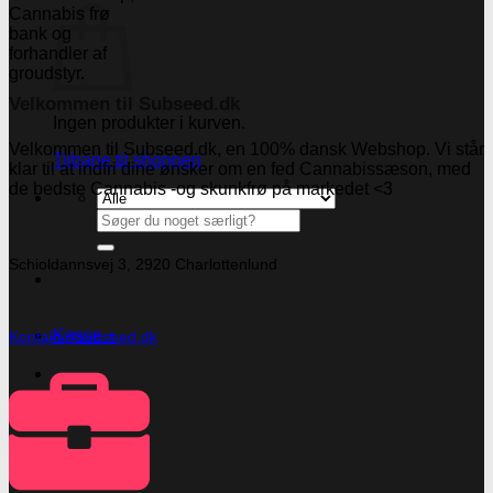
Velkommen til Subseed.dk
Ingen produkter i kurven.
Velkommen til Subseed.dk, en 100% dansk Webshop. Vi står
Tilbage til shoppen
klar til at indfri dine ønsker om en fed Cannabissæson, med
de bedste Cannabis -og skunkfrø på markedet <3
Søg
efter:
Schioldannsvej 3, 2920 Charlottenlund
Kasse
+
Kontakt@subseed.dk