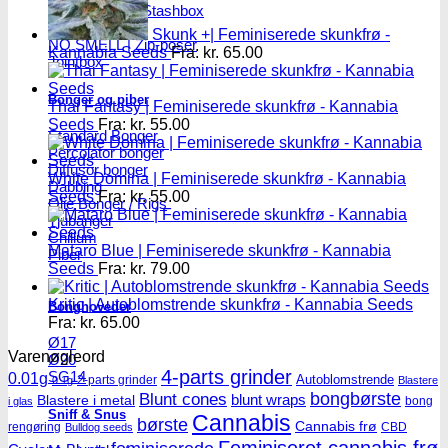
Skulekasser / Stashbox
Zip-poser
Skunk +| Feminiserede skunkfrø -
NO SMELL | Zip-poser
Kannabia Seeds
Fra:
kr.
65.00
Jointbox
Bonger og piber
Thai Fantasy | Feminiserede skunkfrø - Kannabia
Seeds
Fra:
kr.
55.00
Standard Bonger
Percolator bonger
Diffusor bonger
White Domina | Feminiserede skunkfrø - Kannabia
Dabbing
Seeds
Fra:
kr.
55.00
Olie Bonger / Rigs
Tjubanger
Chillum
Mataro Blue | Feminiserede skunkfrø - Kannabia
Piber
Seeds
Fra:
kr.
79.00
Kritic | Autoblomstrende skunkfrø - Kannabia Seeds
Bonghoveder
Fra:
kr.
65.00
Ø17
Varenøgleord
Ø20
4-parts grinder
SG14
0.01g
Autoblomstrende
2-parts grinder
0.1g
Blastere
Blunt cones
bongbørste
blunt wraps
Blastere i metal
bong
i glas
Sniff & Snus
Cannabis
børste
Cannabis frø
rengøring
CBD
Bulldog seeds