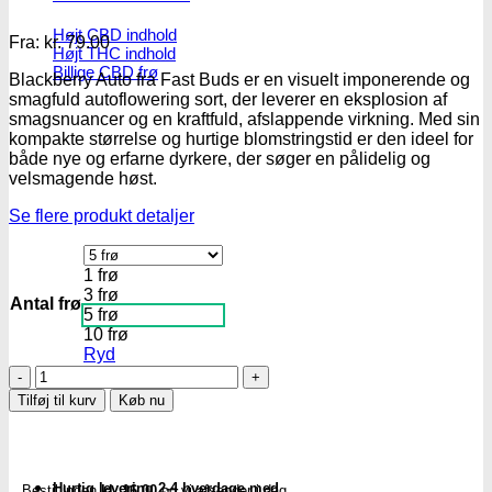
Højt CBD indhold
Fra:
kr.
79.00
Højt THC indhold
Billige CBD frø
Blackberry Auto fra Fast Buds er en visuelt imponerende og
smagfuld autoflowering sort, der leverer en eksplosion af
smagsnuancer og en kraftfuld, afslappende virkning.
Med sin
kompakte størrelse og hurtige blomstringstid er den ideel for
både nye og erfarne dyrkere, der søger en pålidelig og
velsmagende høst.
Se flere produkt detaljer
1 frø
3 frø
Antal frø
5 frø
10 frø
Ryd
Blackberry
Auto
Tilføj til kurv
Køb nu
Fem.
cannabis
frø
-
Hurtig levering 2-4 hverdage med
Bestil inden
kl. 16.00
og vi afsender i dag