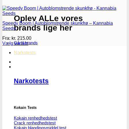
Oplev ALLe vores
Speedy Boom | Autoblomstrende skunkfrø – Kannabia
brands lige her
Seeds
Fra:
kr.
215.00
Gå til brands
Vælg variant
Dette
Narkotests
vare
har
flere
varianter.
Mulighederne
kan
Narkotests
vælges
på
varesiden
Kokain Tests
Kokain renhedhedstest
Crack renhedhedstest
Kokain blandingsmiddel test