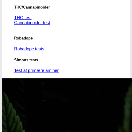
THC/Cannabinoider
THC test
Cannabinoider test
Robadope
Robadope tests
Simons tests
Test af primære aminer
URIN TESTS
Multi urin test - 3 stoffer
Multi urin test - 10 stoffer
THC urin test - 25ng/ml
THC urin test - 50ng/ml