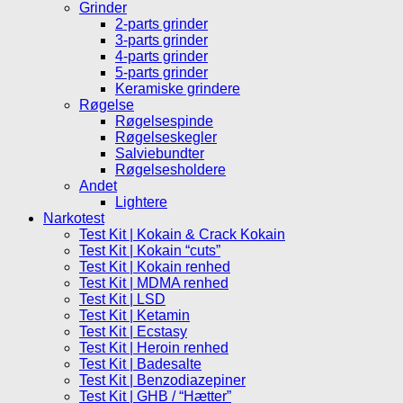
Grinder
2-parts grinder
3-parts grinder
4-parts grinder
5-parts grinder
Keramiske grindere
Røgelse
Røgelsespinde
Røgelseskegler
Salviebundter
Røgelsesholdere
Andet
Lightere
Narkotest
Test Kit | Kokain & Crack Kokain
Test Kit | Kokain “cuts”
Test Kit | Kokain renhed
Test Kit | MDMA renhed
Test Kit | LSD
Test Kit | Ketamin
Test Kit | Ecstasy
Test Kit | Heroin renhed
Test Kit | Badesalte
Test Kit | Benzodiazepiner
Test Kit | GHB / “Hætter”