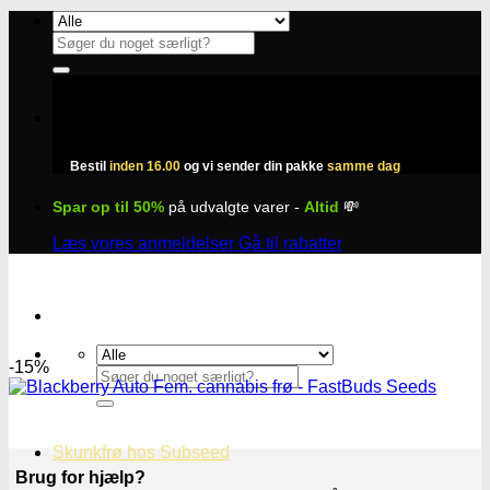
Fortsæt
til
Søg
indhold
efter:
Bestil
inden 16.00
og vi sender din pakke
samme dag
Spar op til 50%
på udvalgte varer -
Altid
💸
Læs vores anmeldelser
Gå til rabatter
-15%
Søg
efter:
Skunkfrø hos Subseed
Brug for hjælp?