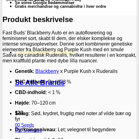
FastBuds
Se vores Google bedømmelser
Seeds
Gratis merchandise og cannabisfrø i hver ordre
antal
Produkt beskrivelse
Fast Buds' Blackberry Auto er en autoflowering og
feminiseret sort, skabt til dem, der elsker komplekse og
intense smagsoplevelser.
Denne sort kombinerer genetiske
elementer fra Blackberry og Purple Kush med en smule
Cannabisavlere -og brands
Sativa og canadisk Ruderalis, hvilket resulterer i en kompakt,
men kraftfuld plante med dybe lilla nuancer.
Genetik
:
Blackberry
x Purple Kush x Ruderalis
Se Alle Brands
THC-indhold
:
Op til 23 %
CBD-indhold
:
< 1 %
Højde
:
70–120 cm
123
Smag
:
Sød, krydret, frugtig med noter af vilde bær og
fyr
00 Seeds
Dyrkningsniveau
:
Let; velegnet til begyndere
710 Genetics