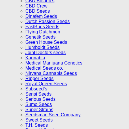
CBD Botanics
CBD Crew
CBD Seeds
Dinafem Seeds
Dutch Passion Seeds
FastBuds Seeds
Flying Dutchmen
Genetik Seeds
Green House Seeds
Humboldt Seeds
Joint Doctors seeds
Kannabia
Medical Marijuana Genetics
Medical Seeds co.
Nirvana Cannabis Seeds
Ripper Seeds
Royal Queen Seeds
Subseed’s
Sensi Seeds
Serious Seeds
Sumo Seeds
Super Strains
Seedsman Seed Company
Sweet Seeds
T.H. Seeds