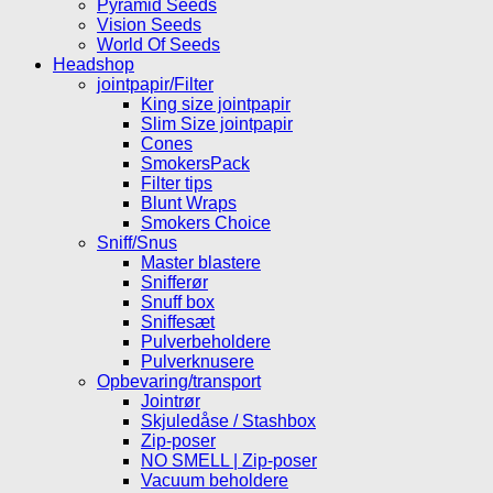
Pyramid Seeds
Vision Seeds
World Of Seeds
Headshop
jointpapir/Filter
King size jointpapir
Slim Size jointpapir
Cones
SmokersPack
Filter tips
Blunt Wraps
Smokers Choice
Sniff/Snus
Master blastere
Snifferør
Snuff box
Sniffesæt
Pulverbeholdere
Pulverknusere
Opbevaring/transport
Jointrør
Skjuledåse / Stashbox
Zip-poser
NO SMELL | Zip-poser
Vacuum beholdere