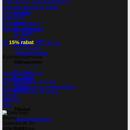
Gratis Skunk -og Cannabisfrø 🌿
Cannabis brands og avlere
Papir og filter
Grotelte
Narkotests
Headshop
Herbgarden™
RoyalRoom®
Rabatter og tilbud💰
AC infinity
Cultibox
💸
15% rabat
Få
Klik her
Homebox
Secret Jardine
Tilbehør til grotelte
Kunderservice
Målingsudstyr
PH måling
Handelsbetingelser
EC måling
Artikler og blog
Co2 måling og kontrol
Om Subseed
Temperatur og fugtighedsmålere
Returnering
Målebægere og sprays
Kontakt
Betaling
FAQ
Tilbehør
Tape og fastgørelse
Kurv