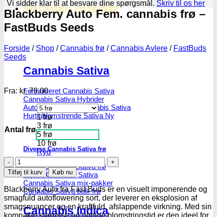
Vi sidder klar til at besvare dine spørgsmål.
Skriv til os her
Alle Cannabis -og Skunkfrø
Blackberry Auto Fem. cannabis frø –
FastBuds Seeds
Forside
/
Shop
/
Cannabis frø
/
Cannabis Avlere
/
FastBuds
Seeds
Cannabis Sativa
Fra:
kr.
79.00
Feminiseret Cannabis Sativa
Cannabis Sativa Hybrider
Autoblomstrende Cannabis Sativa
Hurtigblomstrende Sativa
1 frø
3 frø
Antal frø
5 frø
10 frø
Diverse Cannabis Sativa frø
Ryd
Blackberry
Billige Cannabis Sativa frø
Auto
Tilføj til kurv
Køb nu
Top 10 Cannabis Sativa
Fem.
Cannabis Sativa mix-pakker
cannabis
Blackberry Auto fra Fast Buds er en visuelt imponerende og
Cannabis Sativa bulk frø
frø
smagfuld autoflowering sort, der leverer en eksplosion af
-
smagsnuancer og en kraftfuld, afslappende virkning.
Med sin
Cannabis Indica
FastBuds
kompakte størrelse og hurtige blomstringstid er den ideel for