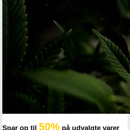
Oplev alle vores tests her
50%
Spar op til
på udvalgte varer