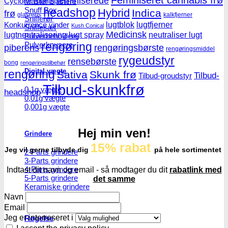
Feminiseret cannabis frø
feminiserede
Cyclone Blunts
Master blastere
Snuff Box
headshop
Hybrid
Indica
frø
glasrens
kalkfjerner
Snifferør
lugtblok
lugtfjerner
Konkurrence vinder
Kush Conical
Sniffesæt
Medicinsk
lugtneutralisering
lugt spray
neutraliser lugt
Pulverbeholdere
Pulverknusere
rengøring
piberens
rengøringsbørste
rengøringsmiddel
rygeudstyr
rensebørste
bong
rengøringstilbehør
Digital vægte
rengøring
Sativa
Skunk frø
Tilbud-
Tilbud-groudstyr
Tilbud-skunkfrø
0,1g vægte
headshop
0,01g vægte
0,001g vægte
Hej min ven!
Grindere
15% rabat
Jeg vil gerne tilbyde dig
på hele sortimentet
2-Parts grindere
3-Parts grindere
4-Parts grindere
Indtast dit navn og email - så modtager du dit
rabatlink med
5-Parts grindere
det samme
Keramiske grindere
Navn
Email
Jeg er interreseret i
Røgelse