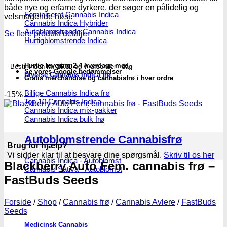
Seeds
både nye og erfarne dyrkere, der søger en pålidelig og
antal
Feminiseret Cannabis Indica
velsmagende høst.
Cannabis Indica Hybrider
Autoblomstrende Cannabis Indica
Se flere produkt detaljer
Hurtigblomstrende Indica
Hurtig levering 2-4 hverdage med
Bestil inden
kl. 16.00
og vi afsender i dag
Se vores Google bedømmelser
Diverse Cannabis Indica frø
Gratis merchandise og cannabisfrø i hver ordre
Billige Cannabis Indica frø
-15%
Top 10 Cannabis Indica
Cannabis Indica mix-pakker
Cannabis Indica bulk frø
Autoblomstrende Cannabisfrø
Brug for hjælp?
Vi sidder klar til at besvare dine spørgsmål.
Skriv til os her
Cannabis Indica - Autoblomst
Blackberry Auto Fem. cannabis frø –
Cannabis Sativa - Autoblomst
FastBuds Seeds
Forside
/
Shop
/
Cannabis frø
/
Cannabis Avlere
/
FastBuds
Seeds
Medicinsk Cannabis