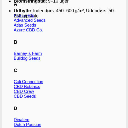
Blomstringstid
:
9–10 uger
A
Udbytte
: Indendørs: 450–600 g/m²; Udendørs: 50–
Ace Seeds
250 g/plante
Advanced Seeds
Atlas Seeds
Azure CBD Co.
B
Barney´s Farm
Bulldog Seeds
C
Cali Connection
CBD Botanics
CBD Crew
CBD Seeds
D
Dinafem
Dutch Passion