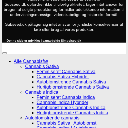
Subseed.dk opfordrer ikke til ulovlig aktivitet, tager intet ansvar for
brugen af solgte produkter og formidler udelukkende information til
undervisningsmæssige, videnskabelige og historiske formål.
Subseed.dk påtager sig intet ansvar for juridiske konsekvenser af
køb eller brug af vores produkter.
Denne side er udviklet i samarbejde
Simpelseo.dk
Alle Cannabisfrø
Cannabis Sativa
Feminiseret Cannabis Sativa
Cannabis Sativa Hybrider
Autoblomstrende Cannabis Sativa
Hurtigblomstrende Cannabis Sativa
Cannabis Indica
Feminiseret Cannabis Indica
Cannabis Indica Hybrider
Autoblomstrende Cannabis Indica
Hurtigblomstrende Cannabis Indica
Autoblomstrende cannabis
Cannabis Sativa | Autoblomst