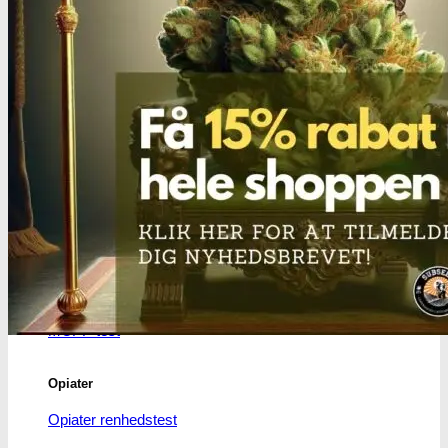
Benzodiazepiner
Benzoer renhedstest
GHB/Hætter
GHB/Hætter renhedstest
Ketamin
Ketamin renhedstest
MCPP
MCPP test
Opiater
Opiater renhedstest