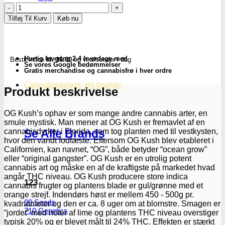
OG
Kush
Tilføj Til Kurv
Køb nu
fem.
-
Subseed's
antal
Hurtig levering 2-4 hverdage med
Bestil inden
kl. 16.00
og vi afsender i dag
Se vores Google bedømmelser
Gratis merchandise og cannabisfrø i hver ordre
Cannabisavlere -og brands
Produkt beskrivelse
OG Kush’s ophav er som mange andre cannabis arter, en
smule mystisk. Man mener at OG Kush er fremavlet af en
cannabisdyrker i Florida, som tog planten med til vestkysten,
Se Alle Brands
hvor den vandt fodfæste. Eftersom OG Kush blev etableret i
Californien, kan navnet, “OG”, både betyder “ocean grow”
eller “original gangster”. OG Kush er en utrolig potent
cannabis art og måske en af de kraftigste på markedet hvad
angår THC niveau. OG Kush producere store indica
123
cannabis frugter og plantens blade er gul/grønne med et
orange strejf. Indendørs høst er mellem 450 - 500g pr.
00 Seeds
kvadratmeter og den er ca. 8 uger om at blomstre. Smagen er
710 Genetics
“jordet” med noter af lime og plantens THC niveau overstiger
typisk 20% og er blevet målt til 24% THC. Effekten er stærkt