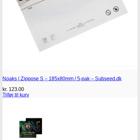
Oplev alle vores tests her
Noaks | Zippose S – 185x80mm / 5-pak – Subseed.dk
kr.
123.00
Tilføj til kurv