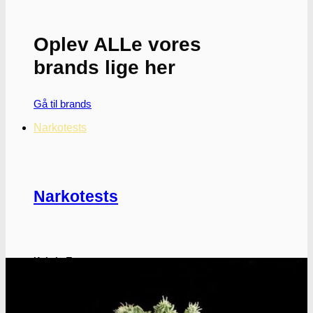
Oplev ALLe vores
brands lige her
Gå til brands
Narkotests
Narkotests
Kokain Tests
Kokain renhedhedstest
Crack renhedhedstest
Kokain blandingsmiddel test