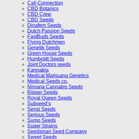
Cali Connection
CBD Botanics
CBD Crew
CBD Seeds
Dinafem Seeds
Dutch Passion Seeds
FastBuds Seeds
Flying Dutchmen
Genetik Seeds
Green House Seeds
Humboldt Seeds
Joint Doctors seeds
Kannabia
Medical Marijuana Genetics
Medical Seeds co.
Nirvana Cannabis Seeds
Ripper Seeds
Royal Queen Seeds
Subseed’s
Sensi Seeds
Serious Seeds
Sumo Seeds
Super Strains
Seedsman Seed Company
Sweet Seeds