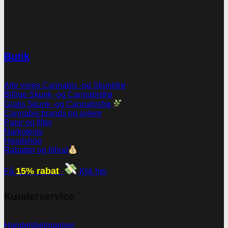
Butik
Alle vores Cannabis -og Skunkfrø
Billige Skunk -og Cannabisfrø
Gratis Skunk -og Cannabisfrø
Cannabis brands og avlere
Papir og filter
Narkotests
Headshop
Rabatter og tilbud
15% rabat
Få
Klik her
Kunderservice
Handelsbetingelser