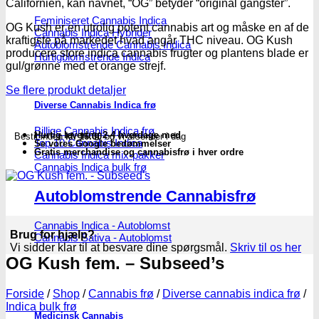
Californien, kan navnet, “OG” betyder “original gangster”.
Feminiseret Cannabis Indica
OG Kush er en utrolig potent cannabis art og måske en af de
Cannabis Indica Hybrider
kraftigste på markedet hvad angår THC niveau. OG Kush
Autoblomstrende Cannabis Indica
producere store indica cannabis frugter og plantens blade er
Hurtigblomstrende Indica
gul/grønne med et orange strejf.
Se flere produkt detaljer
Diverse Cannabis Indica frø
Billige Cannabis Indica frø
Hurtig levering 2-4 hverdage med
Bestil inden
kl. 16.00
og vi afsender i dag
Top 10 Cannabis Indica
Se vores Google bedømmelser
Gratis merchandise og cannabisfrø i hver ordre
Cannabis Indica mix-pakker
Cannabis Indica bulk frø
Autoblomstrende Cannabisfrø
Cannabis Indica - Autoblomst
Brug for hjælp?
Cannabis Sativa - Autoblomst
Vi sidder klar til at besvare dine spørgsmål.
Skriv til os her
OG Kush fem. – Subseed’s
Forside
/
Shop
/
Cannabis frø
/
Diverse cannabis indica frø
/
Indica bulk frø
Medicinsk Cannabis