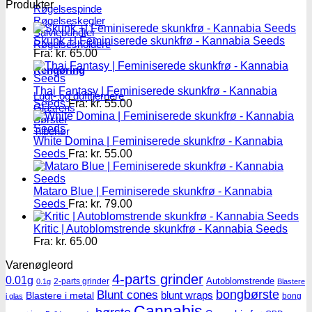
Produkter
Røgelsespinde
Røgelseskegler
Salviebundter
Skunk +| Feminiserede skunkfrø - Kannabia Seeds
Røgelsesholdere
Fra:
kr.
65.00
Rengøring
Thai Fantasy | Feminiserede skunkfrø - Kannabia
Lugt- og duftfjernere
Seeds
Fra:
kr.
55.00
Glasrens
Børster
Tilbehør
White Domina | Feminiserede skunkfrø - Kannabia
Seeds
Fra:
kr.
55.00
Mataro Blue | Feminiserede skunkfrø - Kannabia
Seeds
Fra:
kr.
79.00
Kritic | Autoblomstrende skunkfrø - Kannabia Seeds
Fra:
kr.
65.00
Varenøgleord
4-parts grinder
0.01g
Autoblomstrende
2-parts grinder
0.1g
Blastere
Blunt cones
bongbørste
blunt wraps
Blastere i metal
bong
i glas
Cannabis