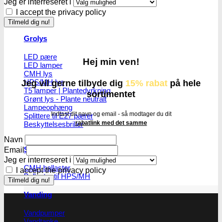
Jeg er interreseret i
I accept the privacy policy
Grolys
LED pære
Hej min ven!
LED lamper
CMH lys
HPS/MH lys
Jeg vil gerne tilbyde dig
15% rabat
på hele
T5 lamper | Plantedyrkning
sortimentet
Grønt lys - Plante neutralt
Lampeophæng
Indtast dit navn og email - så modtager du dit
Splittere til E27 pærer
rabatlink med det samme
Beskyttelsesbriller
Navn
Strømforsygning
Email
Jeg er interreseret i
CMH ballaster
I accept the privacy policy
Ballaster til HPS/MH
Vanding
Vandpumper
Vandtanke