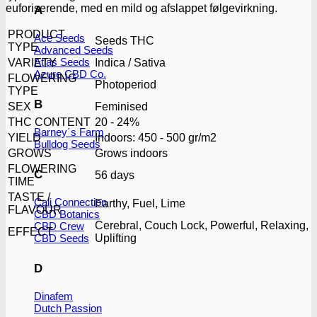
euforiserende, med en mild og afslappet følgevirkning.
A
PRODUCT
Ace Seeds
Seeds THC
TYPE
Advanced Seeds
Atlas Seeds
VARIETY
Indica / Sativa
Azure CBD Co.
FLOWERING
Photoperiod
TYPE
B
SEX
Feminised
THC CONTENT
20 - 24%
Barney´s Farm
YIELD
Indoors: 450 - 500 gr/m2
Bulldog Seeds
GROWS
Grows indoors
FLOWERING
C
56 days
TIME
TASTE /
Cali Connection
Earthy, Fuel, Lime
FLAVOUR
CBD Botanics
Cerebral, Couch Lock, Powerful, Relaxing,
CBD Crew
EFFECT
CBD Seeds
Uplifting
D
Dinafem
Dutch Passion