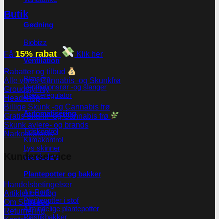
Butik
Gødning
Biobizz
15% rabat
Få
Klik her
Ventilation
Rabatter og tilbud
Blæsere
Alle vores Cannabis -og Skunkfrø
Ventilationsrør -og slanger
Groudstyr
Blæseregulator
Headshop
Billige Skunk -og Cannabis frø
Automatisering
Gratis Skunk -og Cannabis frø
Skunk avlere- og brands
Tidskontrol
Narkotikatests
Klimakontrol
Lys skinner
Kunderservice
Vandkølere
Plantepotter og bakker
Handelsbetingelser
Air-Pot®
Artikler og blog
Plantepotter i stof
Om Subseed
Almindelige plantepotter
Returnering
Plastikbakker