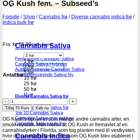
OG Kush fem. – Subseed’s
Alle Cannabis -og Skunkfrø
Forside
/
Shop
/
Cannabis frø
/
Diverse cannabis indica frø
/
Indica bulk frø
Fra:
kr.
55.00
Cannabis Sativa
Inkl. moms
Feminiseret Cannabis Sativa
1 frø
Cannabis Sativa Hybrider
3 frø
Autoblomstrende Cannabis Sativa
5 frø
Hurtigblomstrende Sativa
Antal frø
10 frø
25 frø
50 frø
Ryd
Diverse Cannabis Sativa frø
OG
Kush
Billige Cannabis Sativa frø
Tilføj Til Kurv
Køb nu
fem.
Top 10 Cannabis Sativa
-
Cannabis Sativa mix-pakker
OG Kush’s ophav er som mange andre cannabis arter, en
Subseed's
Cannabis Sativa bulk frø
smule mystisk. Man mener at OG Kush er fremavlet af en
antal
cannabisdyrker i Florida, som tog planten med til vestkysten,
Cannabis Indica
hvor den vandt fodfæste. Eftersom OG Kush blev etableret i