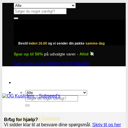
Fortsæt
til
Søg
indhold
efter:
Bestil
inden 16.00
og vi sender din pakke
samme dag
Spar op til 50%
på udvalgte varer -
Altid
Læs vores anmeldelser
Gå til rabatter
Søg
efter:
Skunkfrø hos Subseed
Brug for hjælp?
Vi sidder klar til at besvare dine spørgsmål.
Skriv til os her