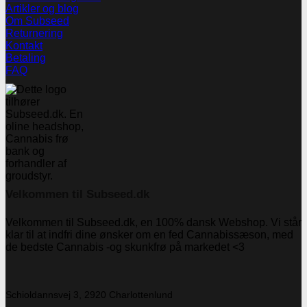
Artikler og blog
Om Subseed
Returnering
Kontakt
Betaling
FAQ
Velkommen til Subseed.dk
Velkommen til Subseed.dk, en 100% dansk Webshop. Vi står
klar til at indfri dine ønsker om en fed Cannabissæson, med
de bedste Cannabis -og skunkfrø på markedet <3
Schioldannsvej 3, 2920 Charlottenlund