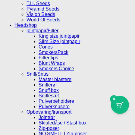
T.H. Seeds
Pyramid Seeds
Vision Seeds
World Of Seeds
Headshop
jointpapir/Filter
King size jointpapir
Slim Size jointpapir
Cones
SmokersPack
Filter tips
Blunt Wraps
Smokers Choice
Sniff/Snus
Master blastere
Snifferør
Snuff box
Sniffesæt
0
Pulverbeholdere
Pulverknusere
Opbevaring/transport
Jointrør
Skjuledåse / Stashbox
Zip-poser
NO SMELL | Zip-poser