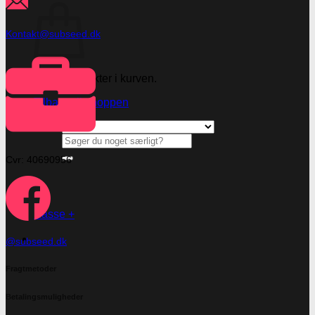
Kontakt@subseed.dk
Ingen produkter i kurven.
Tilbage til shoppen
Søg
efter:
Cvr: 40690956
Kasse
+
@subseed.dk
Fragtmetoder
Betalingsmuligheder