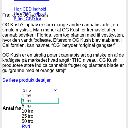
Højt CBD indhold
Højt THC indhold
Fra:
kr.
55.00
Inkl. moms
Billige CBD frø
OG Kush’s ophav er som mange andre cannabis arter, en
smule mystisk. Man mener at OG Kush er fremavlet af en
cannabisdyrker i Florida, som tog planten med til vestkysten,
hvor den vandt fodfæste. Eftersom OG Kush blev etableret i
Californien, kan navnet, “OG” betyder “original gangster”.
OG Kush er en utrolig potent cannabis art og måske en af de
kraftigste på markedet hvad angår THC niveau. OG Kush
producere store indica cannabis frugter og plantens blade er
gul/grønne med et orange strejf.
Se flere produkt detaljer
1 frø
3 frø
5 frø
Antal frø
10 frø
25 frø
50 frø
Ryd