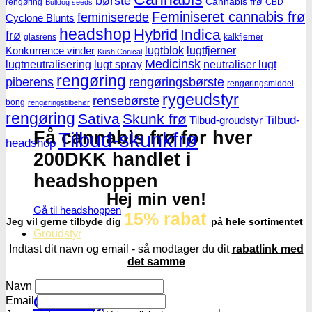
børste
Cannabis frø
rengøring
CBD
Bulldog seeds
Feminiseret cannabis frø
feminiserede
Cyclone Blunts
headshop
Hybrid
Indica
frø
glasrens
kalkfjerner
lugtblok
lugtfjerner
Konkurrence vinder
Kush Conical
Medicinsk
lugtneutralisering
lugt spray
neutraliser lugt
rengøring
piberens
rengøringsbørste
rengøringsmiddel
rygeudstyr
rensebørste
bong
rengøringstilbehør
rengøring
Sativa
Skunk frø
Tilbud-
Tilbud-groudstyr
Få cannabis frø for hver
Tilbud-skunkfrø
headshop
200DKK handlet i
headshoppen
Hej min ven!
Gå til headshoppen
15% rabat
Jeg vil gerne tilbyde dig
på hele sortimentet
Groudstyr
Indtast dit navn og email - så modtager du dit
rabatlink med
det samme
Navn
Groudstyr
Email