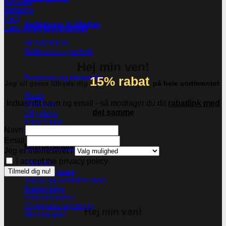
Kontakt
Betaling
FAQ
Reflektorer & tilbehør
Læs vores anmeldelser
HPS/MH/CFL
Refleksivt mylar/folie
Hej min ven!
Forspiring og plantestart
15% rabat
Jeg vil gerne tilbyde dig
på hele sortimentet
Root!t
Indtast dit navn og email - så modtager du dit
rabatlink med
Root Riot
det samme
Jiffy disks
Eazy Plugs
Navn
Grodan
Email
Efterbehandling
Jeg er interreseret i
I accept the privacy policy
Tørrenet
Plantetrimmere
Sakse og plantetrimmere
Bubble bags
Pollenpressere
Fugtighedsregulering
Hej min ven!
Mikroskoper