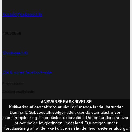
Kontakt@subseed.dk
40690956
@subseed.dk
Gå til vores facebook-side
Fragtmetoder
Betalingsmuligheder
ANSVARSFRASKRIVELSE
Kultivering af cannabisfrø er ulovligt i mange lande, herunder
Danmark. Subseed.dk sælger udelukkende cannabisfrø som
samlerobjekter og til genetisk præservation. Det er kundens ansvar
at overholde lovgivningen i eget land.
Frø sælges under
forudsætning af, at de ikke kultiveres i lande, hvor dette er ulovligt.