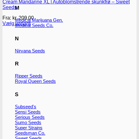
Cream Mandarine XL | Autoblomstrende skunkfrø – Sweet
Seeds
M
Fra:
kr.
209.00
Medical Marijuana Gen.
Vælg variant
Medical Seeds Co.
Dette
vare
N
har
flere
Nirvana Seeds
varianter.
Mulighederne
kan
R
vælges
på
Ripper Seeds
varesiden
Royal Queen Seeds
S
Subseed's
Sensi Seeds
Serious Seeds
Sumo Seeds
Super Strains
Seedsman Co.
Sweet Seeds