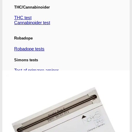
THC/Cannabinoider
THC test
Cannabinoider test
Robadope
Robadope tests
Simons tests
Test af primære aminer
URIN TESTS
Multi urin test - 3 stoffer
Multi urin test - 10 stoffer
THC urin test - 25ng/ml
THC urin test - 50ng/ml