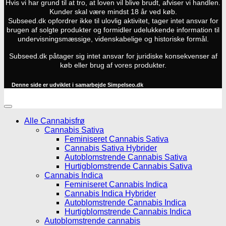
Hvis vi har grund til at tro, at loven vil blive brudt, afviser vi handlen.
Kunder skal være mindst 18 år ved køb.
Subseed.dk opfordrer ikke til ulovlig aktivitet, tager intet ansvar for
brugen af solgte produkter og formidler udelukkende information til
undervisningsmæssige, videnskabelige og historiske formål.
Subseed.dk påtager sig intet ansvar for juridiske konsekvenser af
køb eller brug af vores produkter.
Denne side er udviklet i samarbejde
Simpelseo.dk
Alle Cannabisfrø
Cannabis Sativa
Feminiseret Cannabis Sativa
Cannabis Sativa Hybrider
Autoblomstrende Cannabis Sativa
Hurtigblomstrende Cannabis Sativa
Cannabis Indica
Feminiseret Cannabis Indica
Cannabis Indica Hybrider
Autoblomstrende Cannabis Indica
Hurtigblomstrende Cannabis Indica
Autoblomstrende cannabis