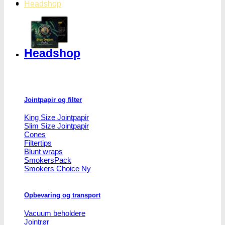
Headshop
Headshop
Jointpapir og filter
King Size Jointpapir
Slim Size Jointpapir
Cones
Filtertips
Blunt wraps
SmokersPack
Smokers Choice
Opbevaring og transport
Vacuum beholdere
Jointrør