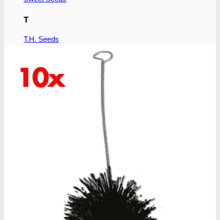
T
T.H. Seeds
P
Pyramid seeds
V
Vision Seeds
W
World of Seeds