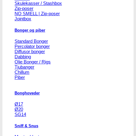
Skulekasser / Stashbox
Zip-poser
NO SMELL | Zip-poser
Jointbox
Bonger og piber
Standard Bonger
Percolator bonger
Diffusor bonger
Dabbing
Olie Bonger / Rigs
Tjubanger
Chillum
Piber
Bonghoveder
Ø17
Ø20
SG14
Sniff & Snus