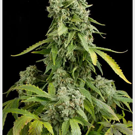
MDMA
MDMA renhedstest
Ecstasy
Ecstasy renhedstest
Heroin
Heroin renhedstest
Badesalte
Badesalte renhedstest
LSD
LSD renhedstest