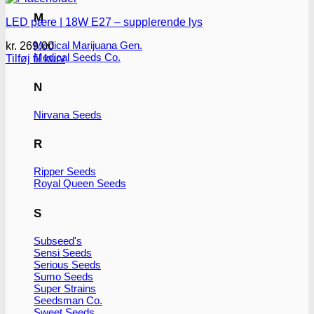
M
LED pære | 18W E27 – supplerende lys
Medical Marijuana Gen.
kr.
269.00
Medical Seeds Co.
Tilføj til kurv
N
Nirvana Seeds
R
Ripper Seeds
Royal Queen Seeds
S
Subseed's
Sensi Seeds
Serious Seeds
Sumo Seeds
Super Strains
Seedsman Co.
Sweet Seeds