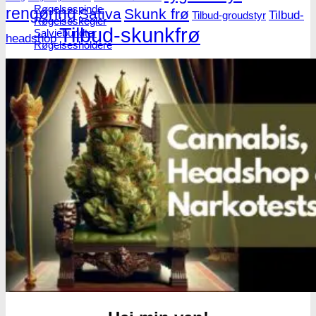
Røgelsespinde
rengøring
Sativa
Skunk frø
Tilbud-
Tilbud-groudstyr
Røgelseskegler
Tilbud-skunkfrø
Salviebundter
headshop
Røgelsesholdere
Rengøring
Lugt- og duftfjernere
Glasrens
Børster
Tilbehør