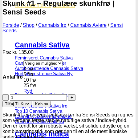
Skunk #1 – Regulære skunkfrø |
Alle Cannabis -og Skunkfrø
Sensi Seeds
Forside
/
Shop
/
Cannabis frø
/
Cannabis Avlere
/
Sensi
Seeds
Cannabis Sativa
Fra:
kr.
135.00
Feminiseret Cannabis Sativa
Cannabis Sativa Hybrider
Autoblomstrende Cannabis Sativa
3 frø
Hurtigblomstrende Sativa
5 frø
Antal frø
10 frø
25 frø
Ryd
Diverse Cannabis Sativa frø
Skunk
#1
Tilføj Til Kurv
Køb nu
Billige Cannabis Sativa frø
-
Top 10 Cannabis Sativa
Regulære
Skunk #1 er en regulær klassiker fra Sensi Seeds og regnes
Cannabis Sativa mix-pakker
skunkfrø
som verdens første stabile naturlige sativa / indica-hybrid.
Cannabis Sativa bulk frø
|
Den er kendt for sin robuste vækst, sit solide udbytte og en
Sensi
kort blomstringstid, som gør den til en af de mest ikoniske
Cannabis Indica
Seeds
sorter i moderne avl.