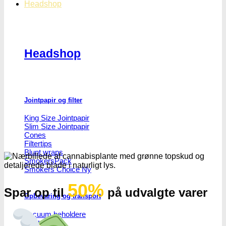
Headshop
Headshop
Jointpapir og filter
King Size Jointpapir
Slim Size Jointpapir
Cones
Filtertips
Blunt wraps
SmokersPack
Smokers Choice
50%
Spar op til
på udvalgte varer
Opbevaring og transport
Vacuum beholdere
Jointrør