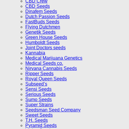
CBD Crew
CBD Seeds
Dinafem Seeds
Dutch Passion Seeds
FastBuds Seeds
Flying Dutchmen
Genetik Seeds
Green House Seeds
Humboldt Seeds
Joint Doctors seeds
Kannabia
Medical Marijuana Genetics
Medical Seeds co.
Nirvana Cannabis Seeds
Ripper Seeds
Royal Queen Seeds
Subseed’s
Sensi Seeds
Serious Seeds
Sumo Seeds
Super Strains
Seedsman Seed Company
Sweet Seeds
T.H. Seeds
Pyramid Seeds