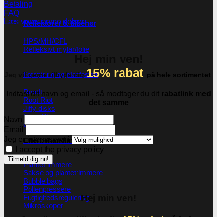
Betaling
FAQ
Læs vores anmeldelser
Reflektorer & tilbehør
HPS/MH/CFL
Refleksivt mylar/folie
Hej min ven!
15% rabat
Forspiring og plantestart
Jeg vil gerne tilbyde dig
på hele sortimentet
Root!t
Indtast dit navn og email - så modtager du dit
rabatlink med
Root Riot
det samme
Jiffy disks
Eazy Plugs
Navn
Grodan
Email
Jeg er interreseret i
Efterbehandling
I accept the privacy policy
Tørrenet
Plantetrimmere
Sakse og plantetrimmere
Bubble bags
Pollenpressere
Hej min ven!
Fugtighedsregulering
Mikroskoper