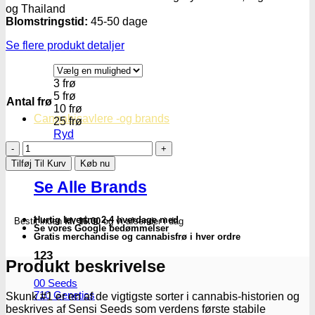
og Thailand
Blomstringstid:
45-50 dage
Se flere produkt detaljer
3 frø
5 frø
Antal frø
10 frø
Cannabisavlere -og brands
25 frø
Ryd
Skunk
#1
Tilføj Til Kurv
Køb nu
-
Se Alle Brands
Regulære
skunkfrø
|
Hurtig levering 2-4 hverdage med
Bestil inden
kl. 16.00
og vi afsender i dag
Sensi
Se vores Google bedømmelser
Seeds
Gratis merchandise og cannabisfrø i hver ordre
antal
123
Produkt beskrivelse
00 Seeds
710 Genetics
Skunk #1 er en af de vigtigste sorter i cannabis-historien og
beskrives af Sensi Seeds som verdens første stabile