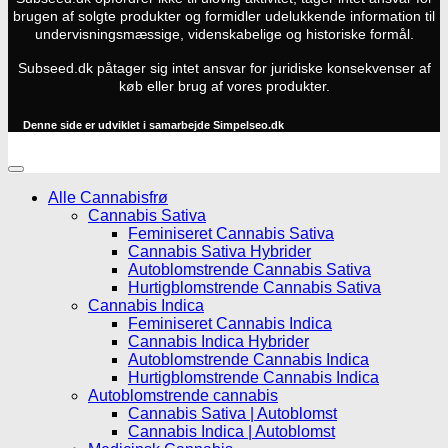
brugen af solgte produkter og formidler udelukkende information til
undervisningsmæssige, videnskabelige og historiske formål.
Subseed.dk påtager sig intet ansvar for juridiske konsekvenser af
køb eller brug af vores produkter.
Denne side er udviklet i samarbejde
Simpelseo.dk
Alle Cannabisfrø
Cannabis Sativa
Feminiseret Cannabis Sativa
Cannabis Sativa Hybrider
Autoblomstrende Cannabis Sativa
Hurtigblomstrende Cannabis Sativa
Cannabis Indica
Feminiseret Cannabis Indica
Cannabis Indica Hybrider
Autoblomstrende Cannabis Indica
Hurtigblomstrende Cannabis Indica
Autoblomstrende cannabis
Cannabis Sativa | Autoblomst
Cannabis Indica | Autoblomst