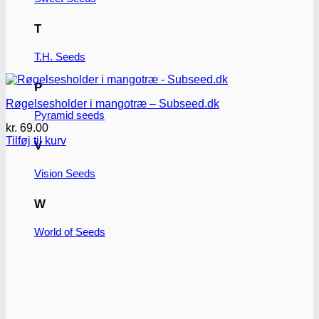
T
T.H. Seeds
P
Røgelsesholder i mangotræ – Subseed.dk
Pyramid seeds
kr.
69.00
Tilføj til kurv
V
Vision Seeds
W
World of Seeds