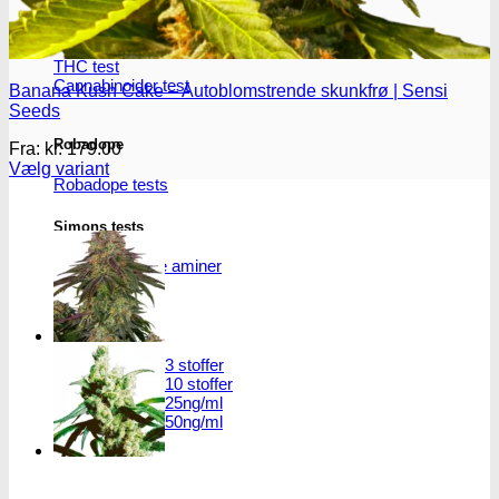
THC/Cannabinoider
THC test
Cannabinoider test
Banana Kush Cake – Autoblomstrende skunkfrø | Sensi
Seeds
Robadope
Fra:
kr.
179.00
Vælg variant
Robadope tests
Dette
vare
Simons tests
har
flere
Test af primære aminer
varianter.
Mulighederne
kan
URIN TESTS
vælges
på
Multi urin test - 3 stoffer
varesiden
Multi urin test - 10 stoffer
THC urin test - 25ng/ml
THC urin test - 50ng/ml