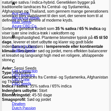
naturlige sativa / indica-hybrid. Genetikken bygger på
A
traditionelle landraces fra Central- og Sydamerika,
Afghanistan og Thailand, som gennem mange generationers
Ace Seeds
selektion blev stabiliseret til den sort, der senere kom til at
Advanced Seeds
definere en hel familie af moderne kryds.
Atlas Seeds
Azure CBD Co.
Sorten er genetisk fordelt som
35 % sativa / 65 % indica
og
viser især sine indica-træk i vækstform og
B
blomstringshastighed. Planterne blomstrer typisk på
45 til 50
dage
, leverer et stort udbytte og klarer sig godt både
Barney´s Farm
indendørs og udendørs i
tempererede eller kontinentale
Bulldog Seeds
klimaer
. Smagen er sød og jordet, mens effekten balancerer
et kreativt og langvarigt high med en roligere, afslappende
stone.
C
Avler:
Sensi Seeds
Cali Connection
Type:
Regulære
CBD Botanics
Genetik:
Landraces fra Central- og Sydamerika, Afghanistan
CBD Crew
og Thailand
CBD Seeds
Indica / sativa:
35% sativa / 65% indica
Indendørs udbytte:
Stort
D
Blomstringstid:
45-50 dage
Smagsprofil:
Sød og jordet
Dinafem
Dutch Passion