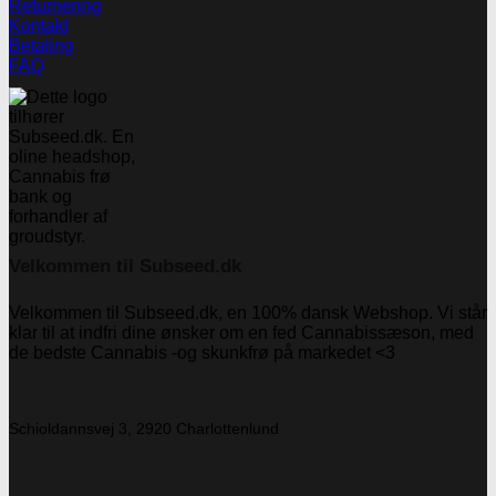
Returnering
Kontakt
Betaling
FAQ
Velkommen til Subseed.dk
Velkommen til Subseed.dk, en 100% dansk Webshop. Vi står
klar til at indfri dine ønsker om en fed Cannabissæson, med
de bedste Cannabis -og skunkfrø på markedet <3
Schioldannsvej 3, 2920 Charlottenlund