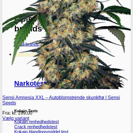
Oplev ALLe vores
brands lige her
Gå til brands
Narkotests
Narkotests
Sensi Amnesia XXL – Autoblomstrende skunkfrø | Sensi
Seeds
Kokain Tests
Fra:
kr.
199.00
Vælg variant
Kokain renhedhedstest
Dette
Crack renhedhedstest
vare
Kokain blandingsmiddel test