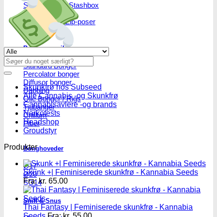
Skulekasser / Stashbox
Zip-poser
NO SMELL | Zip-poser
Jointbox
Bonger og piber
Se alle tilbud her
Søg
Standard Bonger
efter:
Percolator bonger
Diffusor bonger
Skunkfrø hos Subseed
Dabbing
Alle Cannabis -og Skunkfrø
Olie Bonger / Rigs
Cannabisavlere -og brands
Tjubanger
Narkotests
Chillum
Headshop
Piber
Groudstyr
Produkter
Bonghoveder
Ø17
Skunk +| Feminiserede skunkfrø - Kannabia Seeds
Ø20
Fra:
kr.
65.00
SG14
Sniff & Snus
Thai Fantasy | Feminiserede skunkfrø - Kannabia
Seeds
Fra:
kr.
55.00