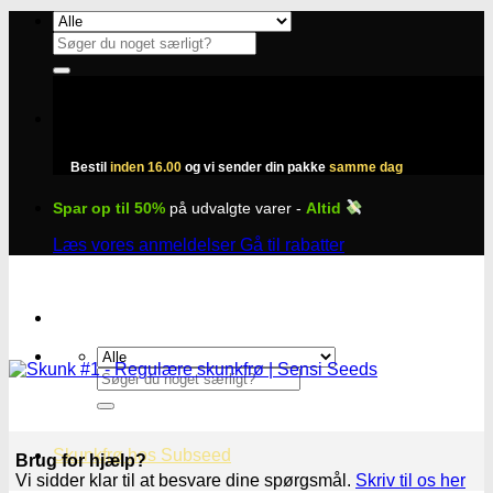
Fortsæt
til
Søg
indhold
efter:
Bestil
inden 16.00
og vi sender din pakke
samme dag
Spar op til 50%
på udvalgte varer -
Altid
Læs vores anmeldelser
Gå til rabatter
Søg
efter:
Skunkfrø hos Subseed
Brug for hjælp?
Vi sidder klar til at besvare dine spørgsmål.
Skriv til os her