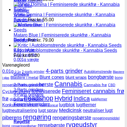
Master blastere
Snuff Box
Snifferør
White Domina | Feminiserede skunkfrø - Kannabia
Sniffesæt
Seeds
Fra:
kr.
55.00
Pulverbeholdere
Pulverknusere
Mataro Blue | Feminiserede skunkfrø - Kannabia
Digital vægte
Seeds
Fra:
kr.
79.00
0,1g vægte
Kritic | Autoblomstrende skunkfrø - Kannabia Seeds
0,01g vægte
Fra:
kr.
65.00
0,001g vægte
Varenøgleord
4-parts grinder
0.01g
Autoblomstrende
2-parts grinder
0.1g
Blastere
Grindere
Blunt cones
bongbørste
blunt wraps
Blastere i metal
bong
i glas
Cannabis
børste
2-Parts grindere
Cannabis frø
rengøring
CBD
Bulldog seeds
3-Parts grindere
Feminiseret cannabis frø
feminiserede
Cyclone Blunts
4-Parts grindere
headshop
Hybrid
Indica
frø
5-Parts grindere
glasrens
kalkfjerner
Keramiske grindere
lugtblok
lugtfjerner
Konkurrence vinder
Kush Conical
Medicinsk
lugtneutralisering
lugt spray
neutraliser lugt
rengøring
piberens
rengøringsbørste
rengøringsmiddel
Røgelse
rygeudstyr
rensebørste
bong
rengøringstilbehør