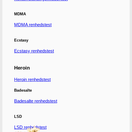
har
flere
varianter.
MDMA
Mulighederne
kan
MDMA renhedstest
vælges
på
varesiden
Ecstasy
Ecstasy renhedstest
Heroin
Heroin renhedstest
Badesalte
Badesalte renhedstest
LSD
LSD renhedstest