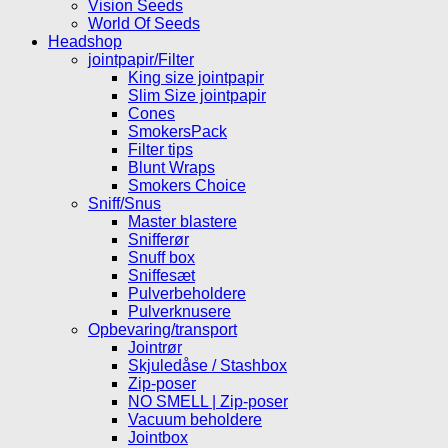
Vision Seeds
World Of Seeds
Headshop
jointpapir/Filter
King size jointpapir
Slim Size jointpapir
Cones
SmokersPack
Filter tips
Blunt Wraps
Smokers Choice
Sniff/Snus
Master blastere
Snifferør
Snuff box
Sniffesæt
Pulverbeholdere
Pulverknusere
Opbevaring/transport
Jointrør
Skjuledåse / Stashbox
Zip-poser
NO SMELL | Zip-poser
Vacuum beholdere
Jointbox