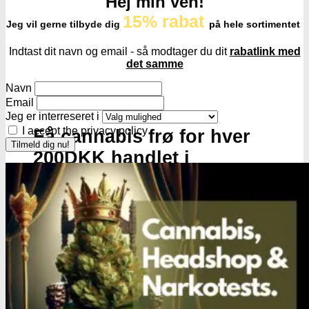
Hej min ven!
15% rabat
Jeg vil gerne tilbyde dig
på hele sortimentet
Indtast dit navn og email - så modtager du dit
rabatlink med
det samme
Navn
Email
Jeg er interreseret i
I accept the privacy policy
Få cannabis frø for hver
200DKK handlet i
headshoppen
Gå til headshoppen
Groudstyr
Groudstyr