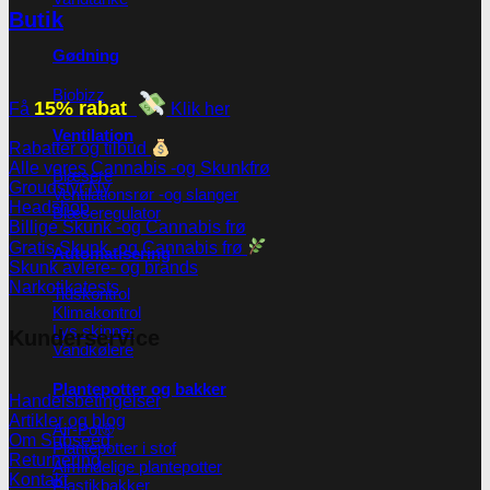
Butik
Gødning
Biobizz
15% rabat
Få
Klik her
Ventilation
Rabatter og tilbud
Alle vores Cannabis -og Skunkfrø
Blæsere
Groudstyr
Ventilationsrør -og slanger
Headshop
Blæseregulator
Billige Skunk -og Cannabis frø
Gratis Skunk -og Cannabis frø
Automatisering
Skunk avlere- og brands
Narkotikatests
Tidskontrol
Klimakontrol
Lys skinner
Kunderservice
Vandkølere
Plantepotter og bakker
Handelsbetingelser
Artikler og blog
Air-Pot®
Om Subseed
Plantepotter i stof
Returnering
Almindelige plantepotter
Kontakt
Plastikbakker