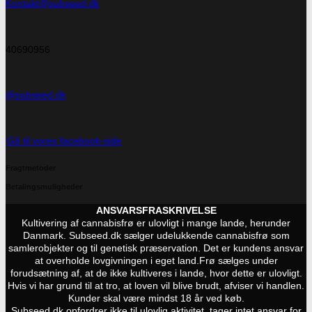
Kontakt@subseed.dk
40690956
@subseed.dk
Gå til vores facebook-side
Fragtmetoder
Betalingsmuligheder
ANSVARSFRASKRIVELSE
Kultivering af cannabisfrø er ulovligt i mange lande, herunder
Danmark. Subseed.dk sælger udelukkende cannabisfrø som
samlerobjekter og til genetisk præservation. Det er kundens ansvar
at overholde lovgivningen i eget land.
Frø sælges under
forudsætning af, at de ikke kultiveres i lande, hvor dette er ulovligt.
Hvis vi har grund til at tro, at loven vil blive brudt, afviser vi handlen.
Kunder skal være mindst 18 år ved køb.
Subseed.dk opfordrer ikke til ulovlig aktivitet, tager intet ansvar for