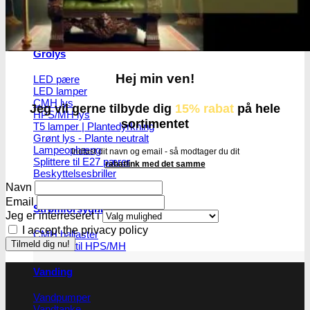
Grolys
Hej min ven!
LED pære
LED lamper
CMH lys
Jeg vil gerne tilbyde dig
15% rabat
på hele
HPS/MH lys
sortimentet
T5 lamper | Plantedyrkning
Grønt lys - Plante neutralt
Lampeophæng
Indtast dit navn og email - så modtager du dit
Splittere til E27 pærer
rabatlink med det samme
Beskyttelsesbriller
Navn
Email
Strømforsygning
Jeg er interreseret i
I accept the privacy policy
CMH ballaster
Ballaster til HPS/MH
Vanding
Vandpumper
Vandtanke