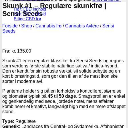
Skunk #1 – Regulære skunkfrø |
Højt CBD indhold
Sensi Seeds
Højt THC indhold
Billige CBD frø
Forside
/
Shop
/
Cannabis frø
/
Cannabis Avlere
/
Sensi
Seeds
Fra:
kr.
135.00
Skunk #1 er en regulær klassiker fra Sensi Seeds og regnes
som verdens første stabile naturlige sativa / indica-hybrid.
Den er kendt for sin robuste vækst, sit solide udbytte og en
kort blomstringstid, som gør den til en af de mest ikoniske
sorter i moderne avl.
Planterne holder sig på en forholdsvis kontrolleret størrelse
og blomstrer typisk på
45 til 50 dage
. Smagsprofilen er enkel
og genkendelig med søde, jordede noter, mens effekten
kombinerer et kreativt, langvarigt high med en mere afslappet
stone.
Type:
Regulære
Genetik:
Landraces fra Central- og Sydamerika, Afghanistan