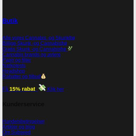
Butik
Alle vores Cannabis -og Skunkfrø
Billige Skunk -og Cannabisfrø
Gratis Skunk -og Cannabisfrø
Cannabis brands og avlere
Papir og filter
Narkotests
Headshop
Rabatter og tilbud
15% rabat
Få
Klik her
Kunderservice
Handelsbetingelser
Artikler og blog
Om Subseed