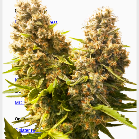
Benzodiazepiner
Benzoer renhedstest
GHB/Hætter
GHB/Hætter renhedstest
Ketamin
Ketamin renhedstest
MCPP
MCPP test
Opiater
Opiater renhedstest