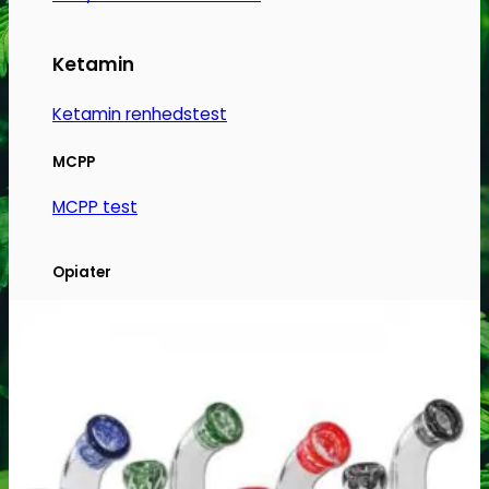
Ketamin
Ketamin renhedstest
MCPP
MCPP test
Opiater
Opiater renhedstest
THC/Cannabinoider
THC test
Cannabinoider test