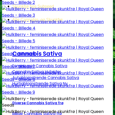
Skunkfrø hos Subseed
Alle Cannabis -og Skunkfrø
Cannabis Sativa
Feminiseret Cannabis Sativa
Cannabis Sativa Hybrider
Autoblomstrende Cannabis Sativa
Hurtigblomstrende Sativa
Diverse Cannabis Sativa frø
Billige Cannabis Sativa frø