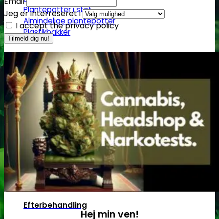
Email
Plantepotter i stof
Jeg er interreseret i
Almindelige plantepotter
I accept the privacy policy
Plastikbakker
Reflektorer & tilbehør
HPS/MH/CFL
Refleksivt mylar/folie
Forspiring og plantestart
Root!t
Root Riot
Jiffy disks
Eazy Plugs
Grodan
Efterbehandling
Hej min ven!