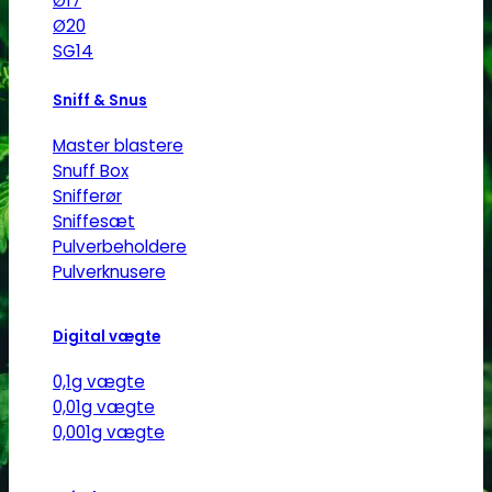
Ø17
Ø20
SG14
Sniff & Snus
Master blastere
Snuff Box
Snifferør
Sniffesæt
Pulverbeholdere
Pulverknusere
Digital vægte
0,1g vægte
0,01g vægte
0,001g vægte