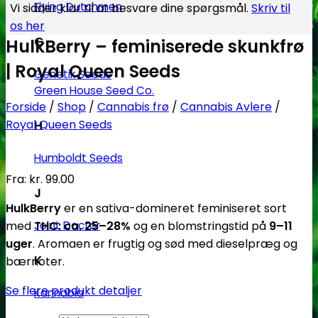
Flying Dutchmen
Vi sidder klar til at besvare dine spørgsmål.
Skriv til
os her
G
HulkBerry – feminiserede skunkfrø
| Royal Queen Seeds
Genetik Seeds
Green House Seed Co.
Forside
/
Shop
/
Cannabis frø
/
Cannabis Avlere
/
Royal Queen Seeds
H
Humboldt Seeds
Fra:
kr.
99.00
J
HulkBerry
er en sativa-domineret feminiseret sort
med
THC: ca. 25–28%
og en blomstringstid på
9–11
Joint Doctor
uger
. Aromaen er frugtig og sød med dieselpræg og
K
bærnoter.
Se flere produkt detaljer
Kannabia