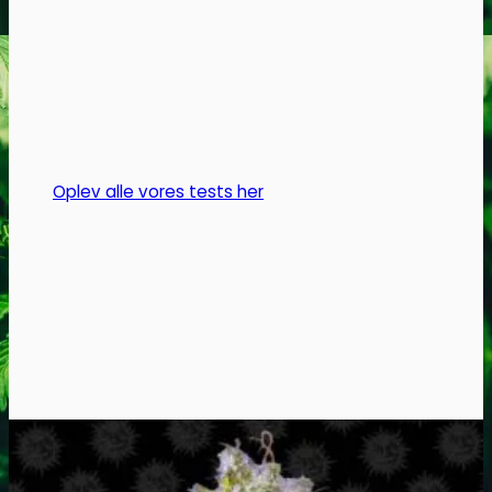
flere
varianter.
Mulighederne
kan
vælges
på
varesiden
Oplev alle vores tests her
Headshop