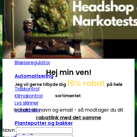
Gødning
Biobizz
Ventilation
Blæsere
Ventilationsrør -og slanger
Blæseregulator
Hej min ven!
Automatisering
15% rabat
Jeg vil gerne tilbyde dig
på hele
Tidskontrol
Klimakontrol
sortimentet
Lys skinner
Indtast dit navn og email - så modtager du dit
Vandkølere
rabatlink med det samme
Plantepotter og bakker
Navn
Air-Pot®