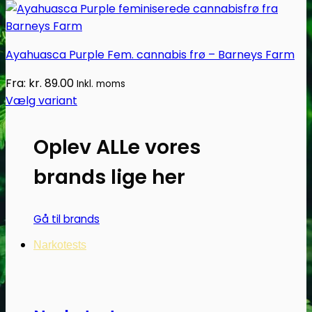
Ayahuasca Purple Fem. cannabis frø – Barneys Farm
Fra:
kr.
89.00
Inkl. moms
Vælg variant
Dette
vare
Oplev ALLe vores
har
flere
brands lige her
varianter.
Mulighederne
Gå til brands
kan
vælges
Narkotests
på
varesiden