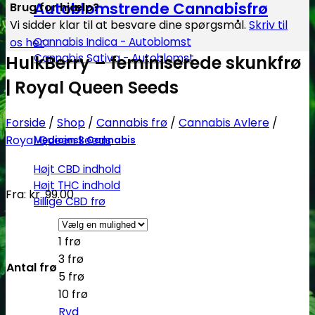
Autoblomstrende Cannabisfrø
Brug for hjælp?
Vi sidder klar til at besvare dine spørgsmål.
Skriv til
Cannabis Indica - Autoblomst
os her
Cannabis Sativa - Autoblomst
HulkBerry – feminiserede skunkfrø
| Royal Queen Seeds
Forside
/
Shop
/
Cannabis frø
/
Cannabis Avlere
/
Royal Queen Seeds
Medicinsk Cannabis
Højt CBD indhold
Højt THC indhold
Fra:
kr.
99.00
Billige CBD frø
1 frø
3 frø
Antal frø
5 frø
10 frø
Ryd