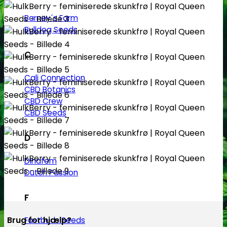
Barney´s Farm
Bulldog Seeds
C
Cali Connection
CBD Botanics
CBD Crew
CBD Seeds
D
Dinafem
Dutch Passion
F
Brug for hjælp?
Fastbuds Seeds