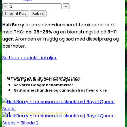
HulkBerry
-
Tilføj Til Kurv
Køb nu
feminiserede
HulkBerry
er en sativa-domineret feminiseret sort
skunkfrø
med
THC: ca. 25–28%
og en blomstringstid på
9–11
|
uger
. Aromaen er frugtig og sød med dieselpræg og
Royal
bærnoter.
Queen
Seeds
Se flere produkt detaljer
antal
Bestil inden
kl. 16.00
og vi afsender i dag
Hurtig levering 2-4 hverdage med
Se vores Google bedømmelser
Gratis merchandise og cannabisfrø i hver ordre
Cannabisavlere -og brands