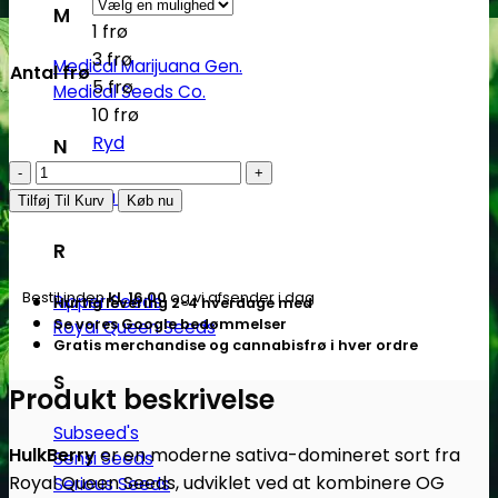
M
1 frø
3 frø
Medical Marijuana Gen.
Antal frø
5 frø
Medical Seeds Co.
10 frø
Ryd
N
HulkBerry
Nirvana Seeds
-
Tilføj Til Kurv
Køb nu
feminiserede
R
skunkfrø
|
Bestil inden
kl. 16.00
og vi afsender i dag
Ripper Seeds
Hurtig levering 2-4 hverdage med
Royal
Se vores Google bedømmelser
Royal Queen Seeds
Queen
Gratis merchandise og cannabisfrø i hver ordre
Seeds
S
antal
Produkt beskrivelse
Subseed's
HulkBerry
er en moderne sativa-domineret sort fra
Sensi Seeds
Royal Queen Seeds, udviklet ved at kombinere OG
Serious Seeds