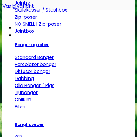
Jointrør
Vælg variant
Skulekasser / Stashbox
Dette
Zip-poser
vare
NO SMELL | Zip-poser
har
Jointbox
flere
varianter.
Bonger og piber
Mulighederne
Standard Bonger
kan
Percolator bonger
vælges
Diffusor bonger
på
Dabbing
varesiden
Olie Bonger / Rigs
Tjubanger
Chillum
Piber
Bonghoveder