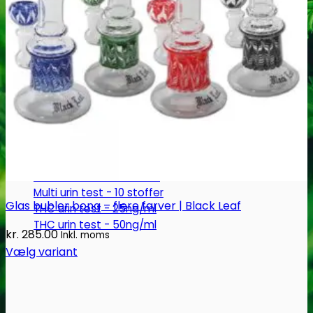
Robadope
Robadope tests
Simons tests
Test af primære aminer
URIN TESTS
Multi urin test - 3 stoffer
Multi urin test - 10 stoffer
Glas bubler bong – flere farver | Black Leaf
THC urin test - 25ng/ml
THC urin test - 50ng/ml
kr.
285.00
Inkl. moms
Vælg variant
Dette
vare
har