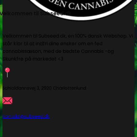
Velkommen til Subseed.dk
Velkommen til Subseed.dk, en 100% dansk Webshop. Vi
står klar til at indfri dine ønsker om en fed
cannabissæson, med de bedste Cannabis -og
Skunkfrø på markedet <3
Schioldannsvej 3, 2920 Charlottenlund
Kontakt@subseed.dk