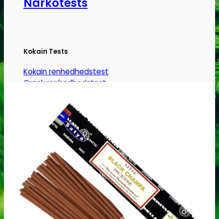
Narkotests
Kokain Tests
Kokain renhedhedstest
Crack renhedhedstest
Kokain blandingsmiddel test
MDMA
MDMA renhedstest
Ecstasy
Ecstasy renhedstest