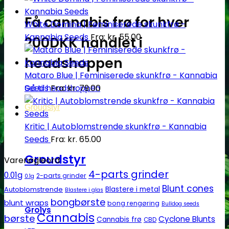
Få cannabis frø for hver
White Domina | Feminiserede skunkfrø -
Kannabia Seeds
Fra:
kr.
55.00
200DKK handlet i
headshoppen
Mataro Blue | Feminiserede skunkfrø - Kannabia
Seeds
Fra:
kr.
79.00
Gå til headshoppen
Groudstyr
Kritic | Autoblomstrende skunkfrø - Kannabia
Seeds
Fra:
kr.
65.00
Groudstyr
Varenøgleord
4-parts grinder
0.01g
2-parts grinder
0.1g
Blunt cones
Autoblomstrende
Blastere i metal
Blastere i glas
bongbørste
blunt wraps
bong rengøring
Bulldog seeds
Grolys
Cannabis
børste
Cyclone Blunts
Cannabis frø
CBD