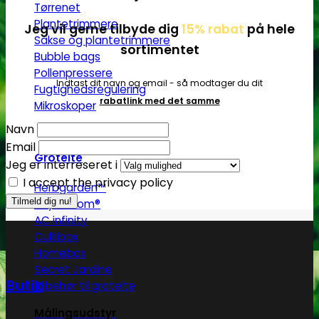
Tørrenet
Plantetrimmere
Jeg vil gerne tilbyde dig
15% rabat
på hele
Sakse og plantetrimmere
sortimentet
Bubble bags
Pollenpressere
Indtast dit navn og email - så modtager du dit
Fugtighedsregulering
rabatlink med det samme
Mikroskoper
Navn
Email
Grotelte
Jeg er interreseret i
I accept the privacy policy
Herbgarden™
RoyalRoom®
AC infinity
Cultibox
Homebox
Secret Jardine
Butik
Tilbehør til grotelte
Målingsudstyr