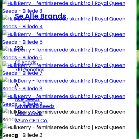
Se Alle Brands
123
00 Seeds
710 Genetics
A
Ace Seeds
Advanced Seeds
Atlas Seeds
Azure CBD Co.
B