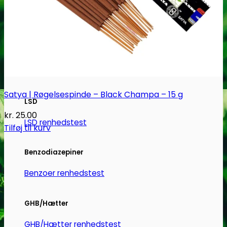
Heroin
Heroin renhedstest
Badesalte
Badesalte renhedstest
Satya | Røgelsespinde – Black Champa – 15 g
LSD
kr.
25.00
LSD renhedstest
Tilføj til kurv
Benzodiazepiner
Benzoer renhedstest
GHB/Hætter
GHB/Hætter renhedstest