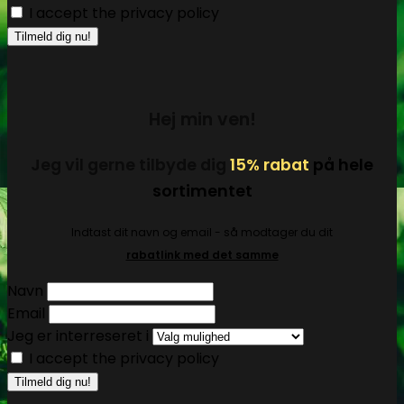
I accept the privacy policy
Hej min ven!
Jeg vil gerne tilbyde dig
15% rabat
på hele
sortimentet
Indtast dit navn og email - så modtager du dit
rabatlink med det samme
Navn
Email
Jeg er interreseret i
I accept the privacy policy