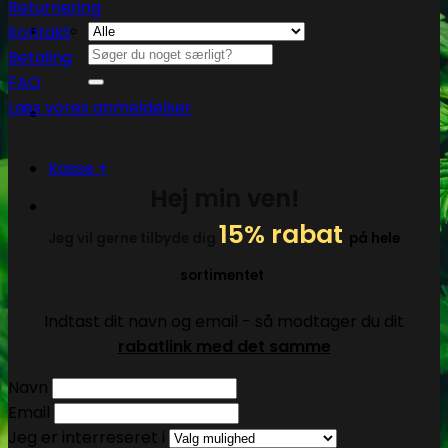
Returnering
Kontakt
Søg
Betaling
efter:
FAQ
Læs vores anmeldelser
Kasse
+
Hej min ven!
15% rabat
Jeg vil gerne tilbyde dig
på hele
sortimentet
Indtast dit navn og email - så modtager du dit
rabatlink med det samme
Navn
Email
Jeg er interreseret i