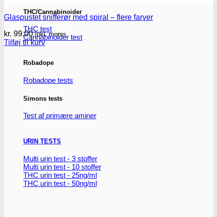
THC/Cannabinoider
Glaspustet snifferør med spiral – flere farver
THC test
kr.
99.00
Inkl. moms
Cannabinoider test
Tilføj til kurv
Robadope
Robadope tests
Simons tests
Test af primære aminer
URIN TESTS
Multi urin test - 3 stoffer
Multi urin test - 10 stoffer
THC urin test - 25ng/ml
THC urin test - 50ng/ml