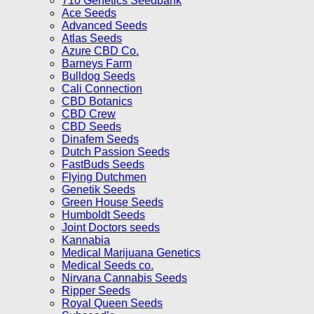
710 Genetics Seedbank
Ace Seeds
Advanced Seeds
Atlas Seeds
Azure CBD Co.
Barneys Farm
Bulldog Seeds
Cali Connection
CBD Botanics
CBD Crew
CBD Seeds
Dinafem Seeds
Dutch Passion Seeds
FastBuds Seeds
Flying Dutchmen
Genetik Seeds
Green House Seeds
Humboldt Seeds
Joint Doctors seeds
Kannabia
Medical Marijuana Genetics
Medical Seeds co.
Nirvana Cannabis Seeds
Ripper Seeds
Royal Queen Seeds