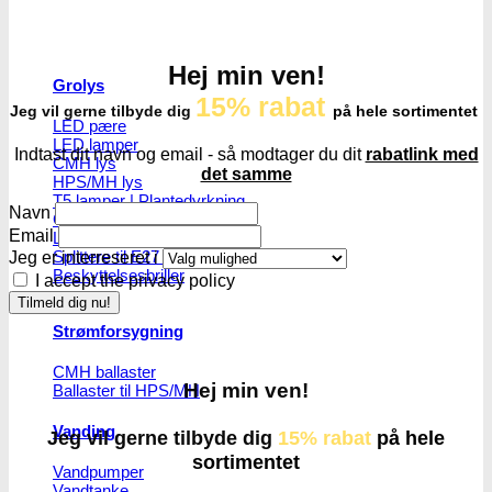
Hej min ven!
Grolys
15% rabat
Jeg vil gerne tilbyde dig
på hele sortimentet
LED pære
LED lamper
Indtast dit navn og email - så modtager du dit
rabatlink med
CMH lys
det samme
HPS/MH lys
T5 lamper | Plantedyrkning
Navn
Grønt lys - Plante neutralt
Email
Lampeophæng
Splittere til E27 pærer
Jeg er interreseret i
Beskyttelsesbriller
I accept the privacy policy
Strømforsygning
CMH ballaster
Hej min ven!
Ballaster til HPS/MH
Vanding
Jeg vil gerne tilbyde dig
15% rabat
på hele
sortimentet
Vandpumper
Vandtanke