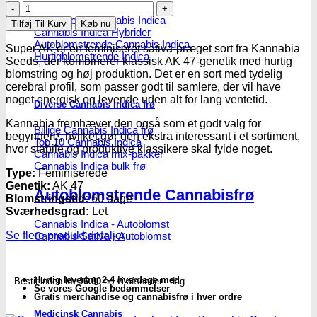
Super
AK
Feminiseret Cannabis Indica
Tilføj Til Kurv
Køb nu
Cannabis Indica Hybrider
|
Autoblomstrende Cannabis Indica
Feminiserede
Super AK er en feminiseret sativa-præget sort fra Kannabia
Hurtigblomstrende Indica
skunkfrø
Seeds, der kombinerer klassisk AK 47-genetik med hurtig
-
blomstring og høj produktion. Det er en sort med tydelig
Kannabia
cerebral profil, som passer godt til samlere, der vil have
Seeds
noget energisk og levende uden alt for lang ventetid.
Diverse Cannabis Indica frø
antal
Kannabia fremhæver den også som et godt valg for
Billige Cannabis Indica frø
begyndere, hvilket gør den ekstra interessant i et sortiment,
Top 10 Cannabis Indica
hvor stabile og produktive klassikere skal fylde noget.
Cannabis Indica mix-pakker
Cannabis Indica bulk frø
Type:
Feminiserede
Genetik:
AK 47
Autoblomstrende Cannabisfrø
Blomstringstid:
60 dage
Sværhedsgrad:
Let
Cannabis Indica - Autoblomst
Se flere produkt detaljer
Cannabis Sativa - Autoblomst
Hurtig levering 2-4 hverdage med
Bestil inden
kl. 16.00
og vi afsender i dag
Se vores Google bedømmelser
Gratis merchandise og cannabisfrø i hver ordre
Medicinsk Cannabis