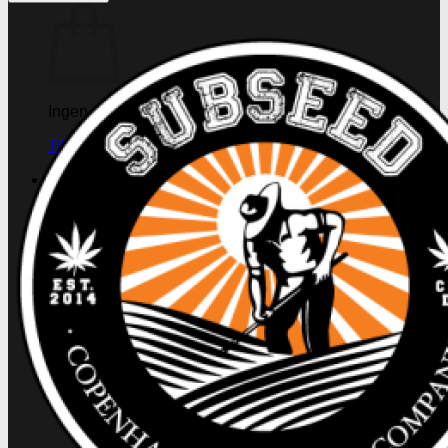
Ingen produkter i kurven.
Tilbage til shoppen
Søg
efter:
Kasse
+