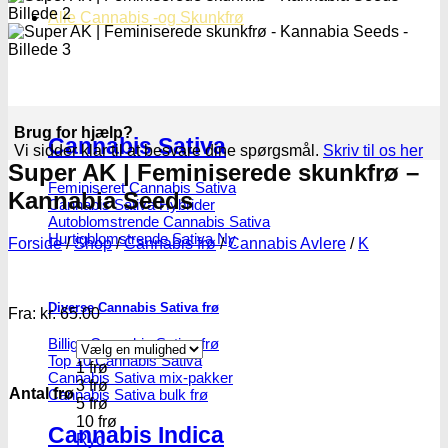
Alle Cannabis -og Skunkfrø
Brug for hjælp?
Cannabis Sativa
Vi sidder klar til at besvare dine spørgsmål.
Skriv til os her
Super AK | Feminiserede skunkfrø –
Feminiseret Cannabis Sativa
Kannabia Seeds
Cannabis Sativa Hybrider
Autoblomstrende Cannabis Sativa
Hurtigblomstrende Sativa
Forside
/
Shop
/
Cannabis frø
/
Cannabis Avlere
/
K
Diverse Cannabis Sativa frø
Fra:
kr.
65.00
Billige Cannabis Sativa frø
Top 10 Cannabis Sativa
1 frø
Cannabis Sativa mix-pakker
3 frø
Antal frø
Cannabis Sativa bulk frø
5 frø
10 frø
Cannabis Indica
Ryd