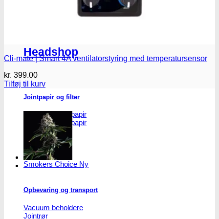
Headshop
Headshop
Cli-mate | Smart 4A ventilatorstyring med temperatursensor
kr.
399.00
Tilføj til kurv
Jointpapir og filter
King Size Jointpapir
Slim Size Jointpapir
Cones
Filtertips
Blunt wraps
SmokersPack
Smokers Choice
Opbevaring og transport
Vacuum beholdere
Jointrør