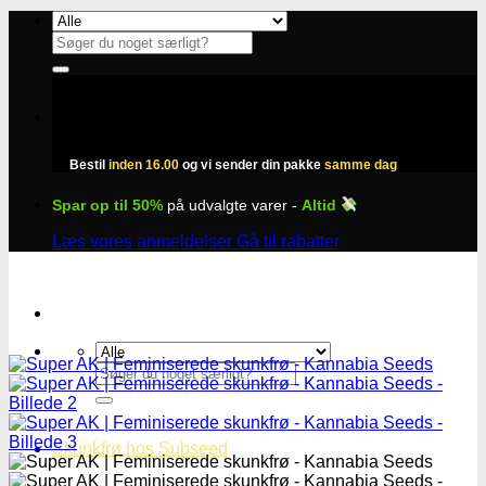
Fortsæt
til
Søg
indhold
efter:
Bestil
inden 16.00
og vi sender din pakke
samme dag
Spar op til 50%
på udvalgte varer -
Altid
Læs vores anmeldelser
Gå til rabatter
Søg
efter:
Skunkfrø hos Subseed