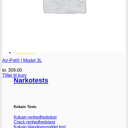
Oplev ALLe vores
brands lige her
Gå til brands
Narkotests
Air-Pot® | Model 3L
kr.
309.00
Tilføj til kurv
Narkotests
Kokain Tests
Kokain renhedhedstest
Crack renhedhedstest
Kokain blandingsmiddel test