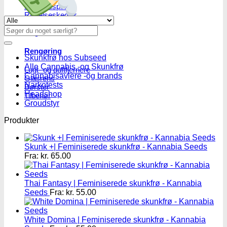
Røgelsespinde
Røgelseskegler
Se alle tilbud her
Salviebundter
Søg
Røgelsesholdere
efter:
Rengøring
Skunkfrø hos Subseed
Alle Cannabis -og Skunkfrø
Lugt- og duftfjernere
Cannabisavlere -og brands
Glasrens
Narkotests
Børster
Headshop
Tilbehør
Groudstyr
Produkter
Skunk +| Feminiserede skunkfrø - Kannabia Seeds
Fra:
kr.
65.00
Thai Fantasy | Feminiserede skunkfrø - Kannabia
Seeds
Fra:
kr.
55.00
White Domina | Feminiserede skunkfrø - Kannabia