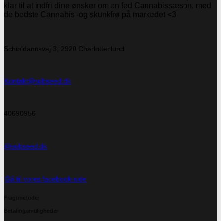
klar til at indfri dine ønsker om en fed Cannabissæson, med
de bedste Cannabis -og skunkfrø på markedet <3
Schioldannsvej 3, 2920 Charlottenlund
Kontakt@subseed.dk
40690956
@subseed.dk
Gå til vores facebook-side
Fragtmetoder
Betalingsmuligheder