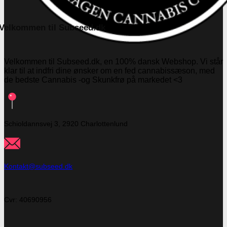
Velkommen til Subseed.dk
Velkommen til Subseed.dk, en 100% dansk Webshop. Vi står
klar til at indfri dine ønsker om en fed cannabissæson, med
de bedste Cannabis -og Skunkfrø på markedet <3
Schioldannsvej 3, 2920 Charlottenlund
Kontakt@subseed.dk
Cvr: 40690956