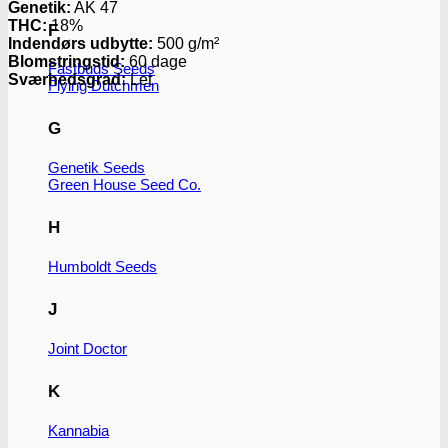
Genetik:
AK 47
THC:
18%
F
Indendørs udbytte:
500 g/m²
Blomstringstid:
60 dage
Fastbuds Seeds
Sværhedsgrad:
Let
Flying Dutchmen
G
Genetik Seeds
Green House Seed Co.
H
Humboldt Seeds
J
Joint Doctor
K
Kannabia