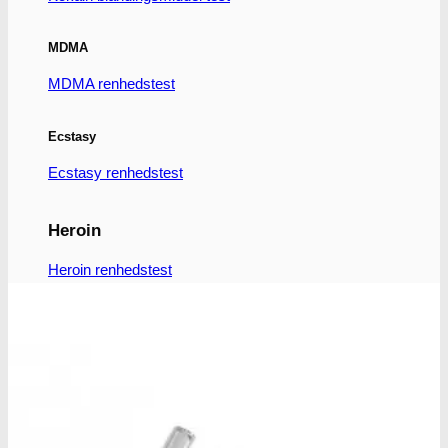
MDMA
MDMA renhedstest
Ecstasy
Ecstasy renhedstest
Heroin
Heroin renhedstest
Badesalte
Badesalte renhedstest
LSD
LSD renhedstest