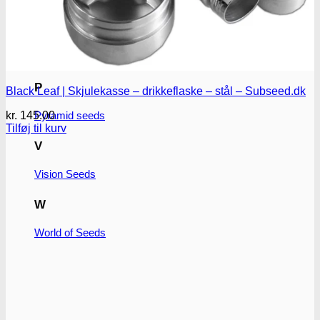
T
T.H. Seeds
P
Black Leaf | Skjulekasse – drikkeflaske – stål – Subseed.dk
kr.
145.00
Pyramid seeds
Tilføj til kurv
V
Vision Seeds
W
World of Seeds