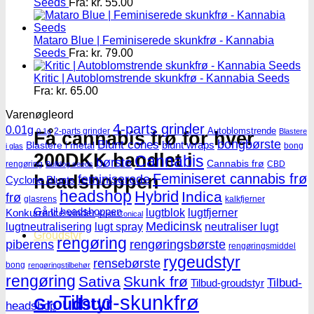
Seeds
Fra:
kr.
55.00
Mataro Blue | Feminiserede skunkfrø - Kannabia
Seeds
Fra:
kr.
79.00
Kritic | Autoblomstrende skunkfrø - Kannabia Seeds
Fra:
kr.
65.00
Varenøgleord
4-parts grinder
0.01g
Autoblomstrende
2-parts grinder
0.1g
Blastere
Få cannabis frø for hver
Blunt cones
bongbørste
blunt wraps
Blastere i metal
bong
i glas
200DKK handlet i
Cannabis
børste
Cannabis frø
rengøring
CBD
Bulldog seeds
Feminiseret cannabis frø
headshoppen
feminiserede
Cyclone Blunts
headshop
Hybrid
Indica
frø
glasrens
kalkfjerner
Gå til headshoppen
lugtblok
lugtfjerner
Konkurrence vinder
Kush Conical
Medicinsk
lugtneutralisering
lugt spray
neutraliser lugt
Groudstyr
rengøring
piberens
rengøringsbørste
rengøringsmiddel
rygeudstyr
rensebørste
bong
rengøringstilbehør
rengøring
Sativa
Skunk frø
Tilbud-
Tilbud-groudstyr
Tilbud-skunkfrø
Groudstyr
headshop