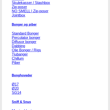
Skulekasser / Stashbox
Zip-poser
NO SMELL | Zip-poser
Jointbox
Bonger og piber
Standard Bonger
Percolator bonger
Diffusor bonger
Dabbing
Olie Bonger / Rigs
Tjubanger
Chillum
Piber
Bonghoveder
Ø17
Ø20
SG14
Sniff & Snus