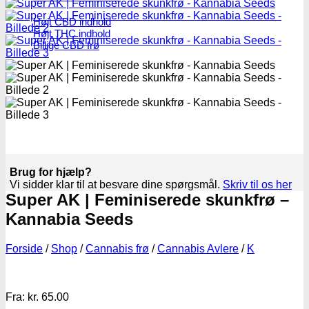
Højt CBD indhold
Højt THC indhold
Billige CBD frø
Brug for hjælp?
Vi sidder klar til at besvare dine spørgsmål.
Skriv til os her
Super AK | Feminiserede skunkfrø –
Kannabia Seeds
Forside
/
Shop
/
Cannabis frø
/
Cannabis Avlere
/
K
Fra:
kr.
65.00