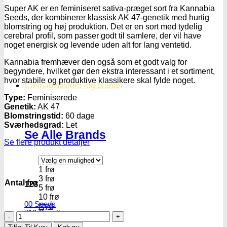
Super AK er en feminiseret sativa-præget sort fra Kannabia
Seeds, der kombinerer klassisk AK 47-genetik med hurtig
blomstring og høj produktion. Det er en sort med tydelig
cerebral profil, som passer godt til samlere, der vil have
noget energisk og levende uden alt for lang ventetid.
Kannabia fremhæver den også som et godt valg for
begyndere, hvilket gør den ekstra interessant i et sortiment,
hvor stabile og produktive klassikere skal fylde noget.
Cannabisavlere -og brands
Type:
Feminiserede
Genetik:
AK 47
Blomstringstid:
60 dage
Sværhedsgrad:
Let
Se Alle Brands
Se flere produkt detaljer
1 frø
3 frø
Antal frø
123
5 frø
10 frø
00 Seeds
Ryd
710 Genetics
Super
AK