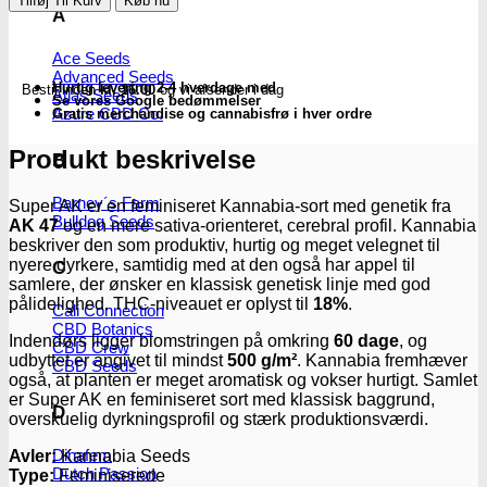
Tilføj Til Kurv
Køb nu
|
A
Feminiserede
skunkfrø
Ace Seeds
-
Advanced Seeds
Hurtig levering 2-4 hverdage med
Bestil inden
kl. 16.00
og vi afsender i dag
Kannabia
Atlas Seeds
Se vores Google bedømmelser
Seeds
Azure CBD Co.
Gratis merchandise og cannabisfrø i hver ordre
antal
Produkt beskrivelse
B
Barney´s Farm
Super AK er en feminiseret Kannabia-sort med genetik fra
Bulldog Seeds
AK 47
og en mere sativa-orienteret, cerebral profil. Kannabia
beskriver den som produktiv, hurtig og meget velegnet til
nyere dyrkere, samtidig med at den også har appel til
C
samlere, der ønsker en klassisk genetisk linje med god
pålidelighed. THC-niveauet er oplyst til
18%
.
Cali Connection
CBD Botanics
Indendørs ligger blomstringen på omkring
60 dage
, og
CBD Crew
udbyttet er angivet til mindst
500 g/m²
. Kannabia fremhæver
CBD Seeds
også, at planten er meget aromatisk og vokser hurtigt. Samlet
er Super AK en feminiseret sort med klassisk baggrund,
D
overskuelig dyrkningsprofil og stærk produktionsværdi.
Dinafem
Avler:
Kannabia Seeds
Dutch Passion
Type:
Feminiserede