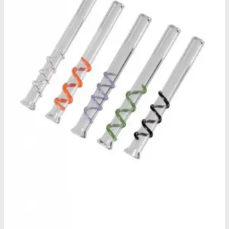
Benzodiazepiner
Benzoer renhedstest
GHB/Hætter
GHB/Hætter renhedstest
Ketamin
Ketamin renhedstest
MCPP
MCPP test
Opiater
Opiater renhedstest