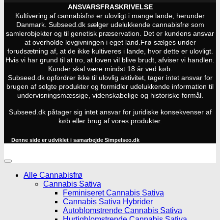
ANSVARSFRASKRIVELSE
Kultivering af cannabisfrø er ulovligt i mange lande, herunder
Danmark. Subseed.dk sælger udelukkende cannabisfrø som
samlerobjekter og til genetisk præservation. Det er kundens ansvar
at overholde lovgivningen i eget land.
Frø sælges under
forudsætning af, at de ikke kultiveres i lande, hvor dette er ulovligt.
Hvis vi har grund til at tro, at loven vil blive brudt, afviser vi handlen.
Kunder skal være mindst 18 år ved køb.
Subseed.dk opfordrer ikke til ulovlig aktivitet, tager intet ansvar for
brugen af solgte produkter og formidler udelukkende information til
undervisningsmæssige, videnskabelige og historiske formål.
Subseed.dk påtager sig intet ansvar for juridiske konsekvenser af
køb eller brug af vores produkter.
Denne side er udviklet i samarbejde
Simpelseo.dk
Alle Cannabisfrø
Cannabis Sativa
Feminiseret Cannabis Sativa
Cannabis Sativa Hybrider
Autoblomstrende Cannabis Sativa
Hurtigblomstrende Cannabis Sativa