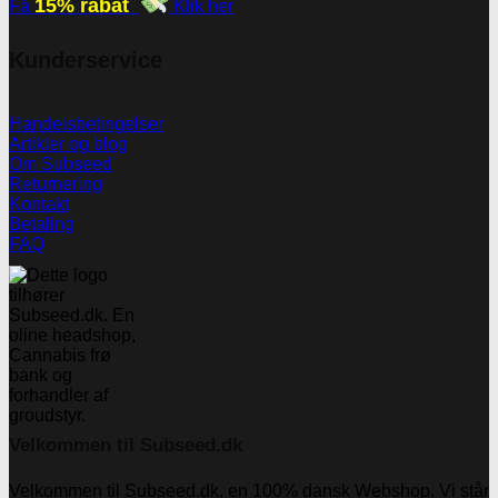
15% rabat
Få
Klik her
Kunderservice
Handelsbetingelser
Artikler og blog
Om Subseed
Returnering
Kontakt
Betaling
FAQ
Velkommen til Subseed.dk
Velkommen til Subseed.dk, en 100% dansk Webshop. Vi står