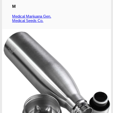
M
Medical Marijuana Gen.
Medical Seeds Co.
N
Nirvana Seeds
R
Ripper Seeds
Royal Queen Seeds
S
Subseed's
Sensi Seeds
Serious Seeds
Sumo Seeds
Super Strains
Seedsman Co.
Sweet Seeds