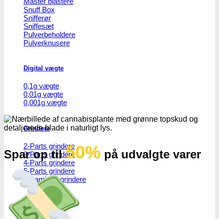
Master blastere
Snuff Box
Snifferør
Sniffesæt
Pulverbeholdere
Pulverknusere
Digital vægte
0,1g vægte
0,01g vægte
0,001g vægte
Grindere
2-Parts grindere
50%
Spar op til
på udvalgte varer
3-Parts grindere
4-Parts grindere
5-Parts grindere
Keramiske grindere
Røgelse