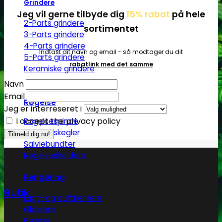
Grindere
Jeg vil gerne tilbyde dig
15% rabat
på hele
2-Parts grindere
sortimentet
3-Parts grindere
4-Parts grindere
Indtast dit navn og email - så modtager du dit
5-Parts grindere
rabatlink med det samme
Keramiske grindere
Navn
Email
Røgelse
Jeg er interreseret i
I accept the privacy policy
Røgelsespinde
Røgelseskegler
Salviebundter
Røgelsesholdere
Rengøring
Butik
Lugt- og duftfjernere
Glasrens
Børster