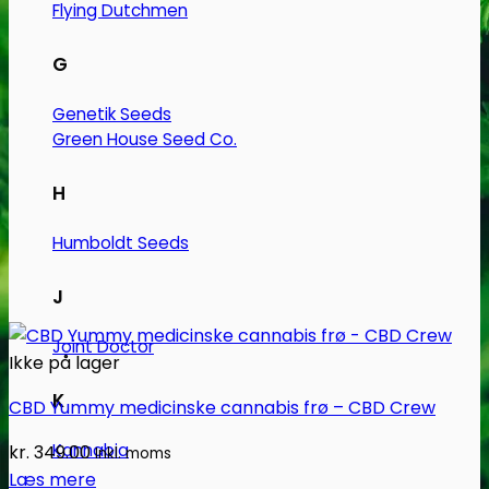
Flying Dutchmen
vælges
på
G
varesiden
Genetik Seeds
Green House Seed Co.
H
Humboldt Seeds
J
Joint Doctor
Ikke på lager
K
CBD Yummy medicinske cannabis frø – CBD Crew
Kannabia
kr.
349.00
Inkl. moms
Læs mere