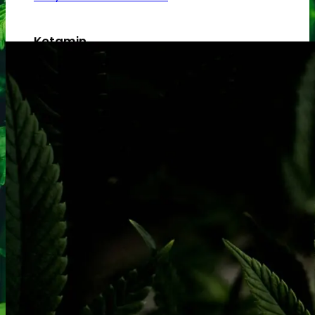
Ketamin
Ketamin renhedstest
MCPP
MCPP test
Opiater
Opiater renhedstest
THC/Cannabinoider
THC test
Cannabinoider test