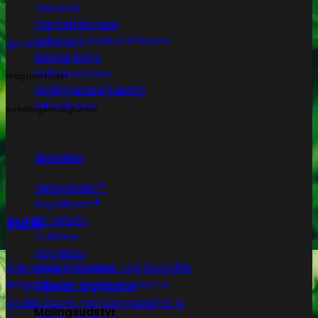
Tørrenet
Plantetrimmere
Sakse og plantetrimmere
@subseed.dk
Bubble bags
Pollenpressere
Fragtmetoder
Fugtighedsregulering
Mikroskoper
Betalingsmuligheder
Grotelte
Herbgarden™
RoyalRoom®
Butik
AC infinity
Cultibox
Homebox
Alle vores Cannabis -og Skunkfrø
Secret Jardine
Billige Skunk -og Cannabisfrø
Tilbehør til grotelte
Gratis Skunk -og Cannabisfrø 🌿
Målingsudstyr