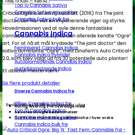
Critical
Tilføj Til Kurv
Køb nu
Top 10 Cannabis Sativa
Ogre
Cannabis Sativa mix-pakker
Critical Ogre is er en ny auto art (2016) fra The joint
'Big
Cannabis Sativa bulk frø
doctor, der har vist en imponerende vigør og styrke.
'N
Hovedmissionen ved at avle denne fantastiske
'
Cannabis Indica
cannabis art var, at styrke den allerede kendte “Ogre”
Fast
art. For at nå sit mål krydsede “The joint doctor” den
Fem.
Feminiseret Cannabis Indica
sativa dominante “Ogre”, med Dinafem’s Auto Critical+
Cannabis
Cannabis Indica Hybrider
2.0, som blev valgt ud fra 30 potentielle auto planter!
frø
Autoblomstrende Cannabis Indica
-
Hurtigblomstrende Indica
Et absolut mesterværk!
The
Se flere produkt detaljer
Joint
Doctor
Diverse Cannabis Indica frø
antal
Billige Cannabis Indica frø
Bestil inden
kl. 16.00
og vi afsender i dag
Hurtig levering 2-4 hverdage med
Top 10 Cannabis Indica
Se vores Google bedømmelser
Cannabis Indica mix-pakker
Gratis merchandise og cannabisfrø i hver ordre
Cannabis Indica bulk frø