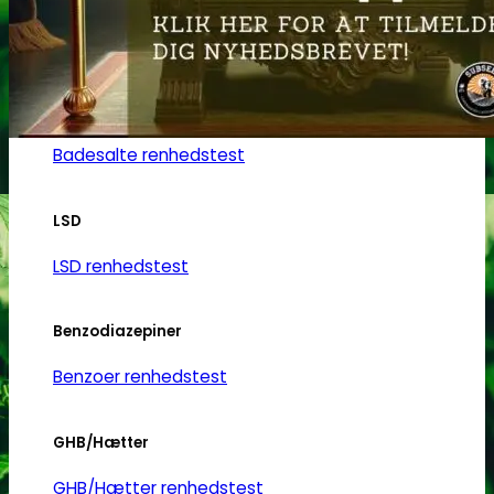
Heroin
Heroin renhedstest
Badesalte
Badesalte renhedstest
LSD
LSD renhedstest
Benzodiazepiner
Benzoer renhedstest
GHB/Hætter
GHB/Hætter renhedstest