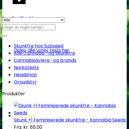
Se alle tilbud her
Søg
efter:
Skunkfrø hos Subseed
Oplev alle vores tests her
Alle Cannabis -og Skunkfrø
Cannabisavlere -og brands
Narkotests
Headshop
Groudstyr
Produkter
Headshop
Skunk +| Feminiserede skunkfrø - Kannabia Seeds
Fra:
kr.
65.00