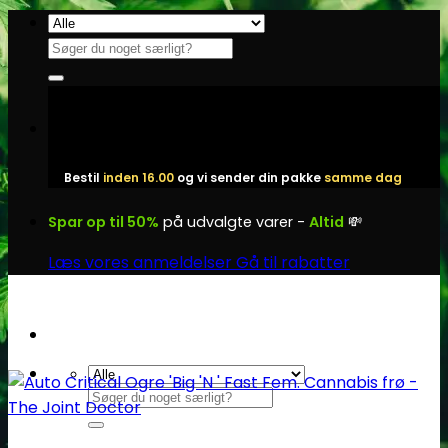
Fortsæt
til
Søg
indhold
efter:
Bestil
inden 16.00
og vi sender din pakke
samme dag
Spar op til 50%
på udvalgte varer -
Altid
💸
Læs vores anmeldelser
Gå til rabatter
Søg
efter: