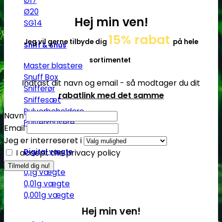
Ø17
Ø20
Hej min ven!
SG14
15% rabat
Jeg vil gerne tilbyde dig
på hele
Sniff & Snus
sortimentet
Master blastere
Snuff Box
Indtast dit navn og email - så modtager du dit
Snifferør
rabatlink med det samme
Sniffesæt
Pulverbeholdere
Navn
Pulverknusere
Email
Jeg er interreseret i
I accept the privacy policy
Digital vægte
0,1g vægte
0,01g vægte
0,001g vægte
Hej min ven!