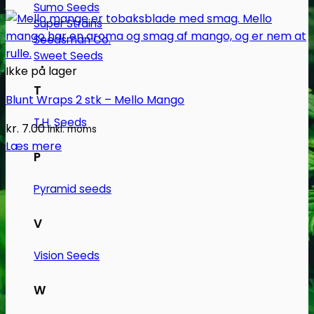
Sumo Seeds
Super Strains
Seedsman Co.
Sweet Seeds
Ikke på lager
T
Blunt Wraps 2 stk – Mello Mango
T.H. Seeds
kr.
7.00
Inkl. moms
Læs mere
P
Pyramid seeds
V
Vision Seeds
W