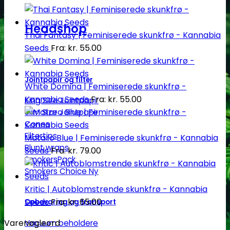
Headshop
Thai Fantasy | Feminiserede skunkfrø - Kannabia
Seeds
Fra:
kr.
55.00
Jointpapir og filter
White Domina | Feminiserede skunkfrø -
Kannabia Seeds
Fra:
kr.
55.00
King Size Jointpapir
Slim Size Jointpapir
Cones
Filtertips
Mataro Blue | Feminiserede skunkfrø - Kannabia
Blunt wraps
Seeds
Fra:
kr.
79.00
SmokersPack
Smokers Choice
Kritic | Autoblomstrende skunkfrø - Kannabia
Seeds
Fra:
kr.
65.00
Opbevaring og transport
Varenøgleord
Vacuum beholdere