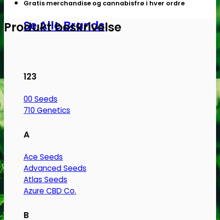
Gratis merchandise og cannabisfrø i hver ordre
Fem.
Se Alle Brands
Cannabis
Produkt beskrivelse
frø
-
The
Joint
123
Doctor
antal
00 Seeds
710 Genetics
A
Ace Seeds
Advanced Seeds
Atlas Seeds
Azure CBD Co.
B