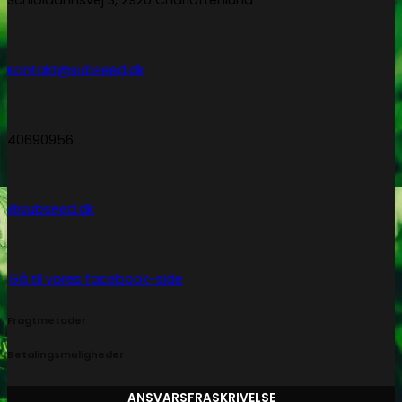
Schioldannsvej 3, 2920 Charlottenlund
Kontakt@subseed.dk
40690956
@subseed.dk
Gå til vores facebook-side
Fragtmetoder
Betalingsmuligheder
ANSVARSFRASKRIVELSE