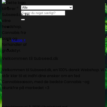
Søg
efter:
Kasse
+
Velkommen til Subseed.dk
Velkommen til Subseed.dk, en 100% dansk Webshop. Vi
står klar til at indfri dine ønsker om en fed
Cannabissæson, med de bedste Cannabis -og
skunkfrø på markedet <3