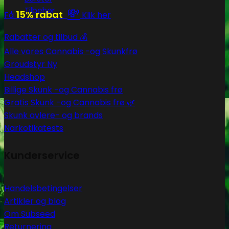
Tilbehør
💸
15% rabat
Få
Klik her
Rabatter og tilbud 💰
Alle vores Cannabis -og Skunkfrø
Groudstyr
Headshop
Billige Skunk -og Cannabis frø
Gratis Skunk -og Cannabis frø 🌿
Skunk avlere- og brands
Narkotikatests
Kunderservice
Handelsbetingelser
Artikler og blog
Om Subseed
Returnering