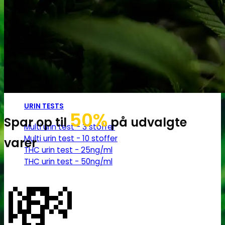
Robadope
Robadope tests
Simons tests
Test af primære aminer
URIN TESTS
50%
Spar op til
på udvalgte
Multi urin test - 3 stoffer
Multi urin test - 10 stoffer
varer
THC urin test - 25ng/ml
THC urin test - 50ng/ml
💸