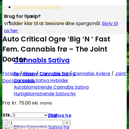
Skunkfrø hos Subseed
Brug for hjælp?
Alle Cannabis -og Skunkfrø
Vi sidder klar til at besvare dine spørgsmål.
Skriv til
os her
Auto Critical Ogre ‘Big ‘N ‘ Fast
Fem. Cannabis frø – The Joint
Doctor
Cannabis Sativa
Forside
/
Shop
/
Cannabis frø
/
Cannabis Avlere
/
Joint
Feminiseret Cannabis Sativa
Doctors seeds
Cannabis Sativa Hybrider
Autoblomstrende Cannabis Sativa
Hurtigblomstrende Sativa
Fra:
kr.
75.00
Inkl. moms
Stk.
Ryd
Diverse Cannabis Sativa frø
Auto
Billige Cannabis Sativa frø