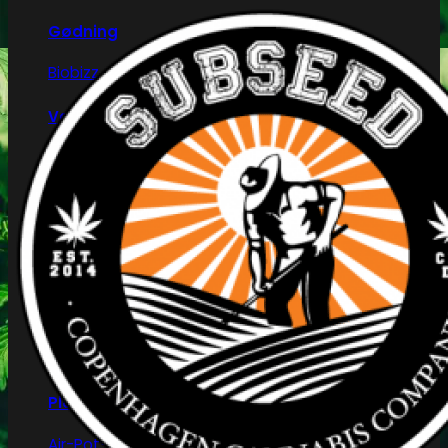
Gødning
Biobizz
Ventilation
Blæsere
Ventilationsrør -og slanger
Blæseregulator
Automatisering
Tidskontrol
Klimakontrol
Lys skinner
Vandkølere
Plantepotter og bakker
Air-Pot®