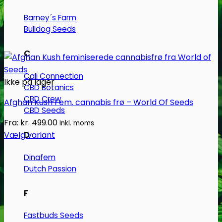
Barney´s Farm
Bulldog Seeds
C
Cali Connection
Ikke på lager
CBD Botanics
CBD Crew
Afghan Kush Fem. cannabis frø – World Of Seeds
CBD Seeds
Fra:
kr.
499.00
Inkl. moms
D
Vælg variant
Dette
Dinafem
vare
Dutch Passion
har
flere
F
varianter.
Mulighederne
Fastbuds Seeds
kan