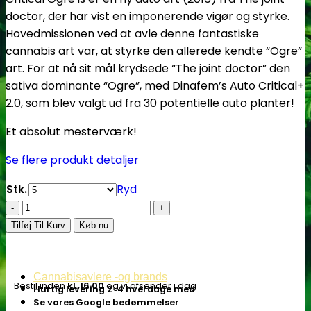
doctor, der har vist en imponerende vigør og styrke.
Hovedmissionen ved at avle denne fantastiske
cannabis art var, at styrke den allerede kendte “Ogre”
art. For at nå sit mål krydsede “The joint doctor” den
sativa dominante “Ogre”, med Dinafem’s Auto Critical+
2.0, som blev valgt ud fra 30 potentielle auto planter!
Et absolut mesterværk!
Se flere produkt detaljer
Stk.
Ryd
Auto
Critical
Tilføj Til Kurv
Køb nu
Ogre
'Big
'N
Cannabisavlere -og brands
Bestil inden
kl. 16.00
og vi afsender i dag
Hurtig levering 2-4 hverdage med
'
Se vores Google bedømmelser
Fast