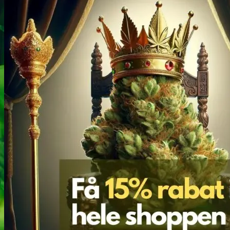
Narkotests
Kokain Tests
Kokain renhedhedstest
Crack renhedhedstest
Kokain blandingsmiddel test
MDMA
MDMA renhedstest
Ecstasy
Ecstasy renhedstest