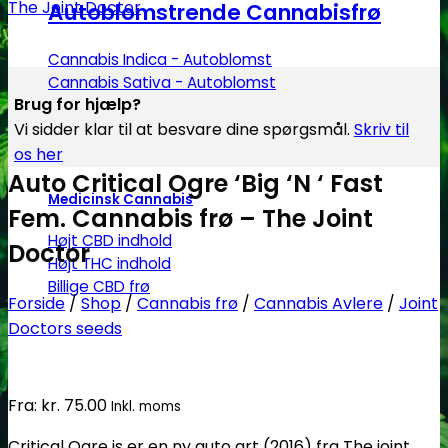
Autoblomstrende Cannabisfrø
Cannabis Indica - Autoblomst
Cannabis Sativa - Autoblomst
Brug for hjælp?
Vi sidder klar til at besvare dine spørgsmål.
Skriv til
os her
Auto Critical Ogre ‘Big ‘N ‘ Fast
Medicinsk Cannabis
Fem. Cannabis frø – The Joint
Højt CBD indhold
Doctor
Højt THC indhold
Billige CBD frø
Forside
/
Shop
/
Cannabis frø
/
Cannabis Avlere
/
Joint
Doctors seeds
Fra:
kr.
75.00
Inkl. moms
Critical Ogre is er en ny auto art (2016) fra The joint