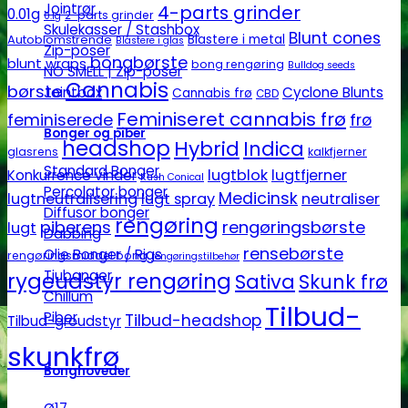
Jointrør
4-parts grinder
0.01g
2-parts grinder
0.1g
Skulekasser / Stashbox
Blunt cones
Autoblomstrende
Blastere i metal
Blastere i glas
Zip-poser
bongbørste
blunt wraps
bong rengøring
Bulldog seeds
NO SMELL | Zip-poser
Cannabis
børste
Jointbox
Cyclone Blunts
Cannabis frø
CBD
Feminiseret cannabis frø
feminiserede
frø
Bonger og piber
headshop
Hybrid
Indica
glasrens
kalkfjerner
Standard Bonger
lugtblok
lugtfjerner
Konkurrence vinder
Kush Conical
Percolator bonger
Medicinsk
lugtneutralisering
lugt spray
neutraliser
Diffusor bonger
rengøring
piberens
rengøringsbørste
lugt
Dabbing
rensebørste
Olie Bonger / Rigs
rengøringsmiddel bong
rengøringstilbehør
Tjubanger
rygeudstyr rengøring
Sativa
Skunk frø
Chillum
Tilbud-
Piber
Tilbud-headshop
Tilbud-groudstyr
skunkfrø
Bonghoveder