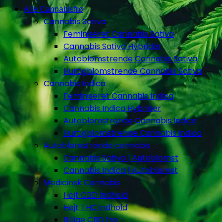
Alle Cannabisfrø
Cannabis Sativa
Feminiseret Cannabis Sativa
Cannabis Sativa Hybrider
Autoblomstrende Cannabis Sativa
Hurtigblomstrende Cannabis Sativa
Cannabis Indica
Feminiseret Cannabis Indica
Cannabis Indica Hybrider
Autoblomstrende Cannabis Indica
Hurtigblomstrende Cannabis Indica
Autoblomstrende cannabis
Cannabis Sativa | Autoblomst
Cannabis Indica | Autoblomst
Medicinsk Cannabis
Højt CBD indhold
Højt THC indhold
Billige CBD frø