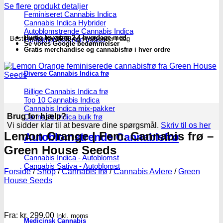
House
Se flere produkt detaljer
Seeds
Feminiseret Cannabis Indica
Cannabis Indica Hybrider
antal
Autoblomstrende Cannabis Indica
Hurtig levering 2-4 hverdage med
Bestil inden
kl. 16.00
og vi afsender i dag
Hurtigblomstrende Indica
Se vores Google bedømmelser
Gratis merchandise og cannabisfrø i hver ordre
Diverse Cannabis Indica frø
Billige Cannabis Indica frø
Top 10 Cannabis Indica
Cannabis Indica mix-pakker
Brug for hjælp?
Cannabis Indica bulk frø
Vi sidder klar til at besvare dine spørgsmål.
Skriv til os her
Lemon Orange | Fem. Cannabis frø –
Autoblomstrende Cannabisfrø
Green House Seeds
Cannabis Indica - Autoblomst
Cannabis Sativa - Autoblomst
Forside
/
Shop
/
Cannabis frø
/
Cannabis Avlere
/
Green
House Seeds
Fra:
kr.
299.00
Inkl. moms
Medicinsk Cannabis