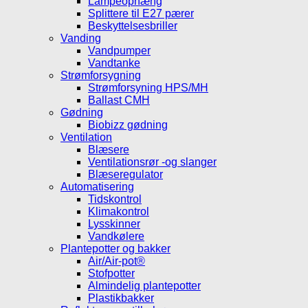
Lampeophæng
Splittere til E27 pærer
Beskyttelsesbriller
Vanding
Vandpumper
Vandtanke
Strømforsygning
Strømforsyning HPS/MH
Ballast CMH
Gødning
Biobizz gødning
Ventilation
Blæsere
Ventilationsrør -og slanger
Blæseregulator
Automatisering
Tidskontrol
Klimakontrol
Lysskinner
Vandkølere
Plantepotter og bakker
Air/Air-pot®
Stofpotter
Almindelig plantepotter
Plastikbakker