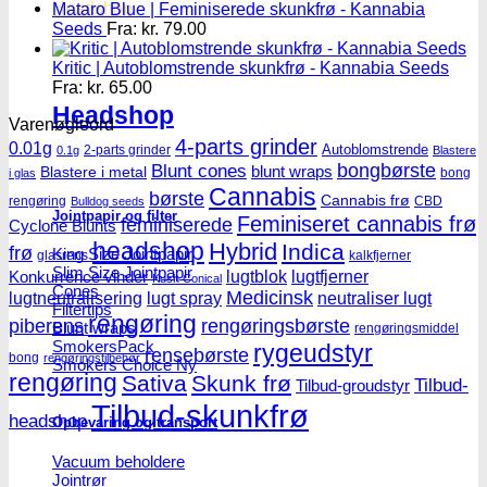
Headshop
Mataro Blue | Feminiserede skunkfrø - Kannabia
Seeds
Fra:
kr.
79.00
Kritic | Autoblomstrende skunkfrø - Kannabia Seeds
Fra:
kr.
65.00
Headshop
Varenøgleord
4-parts grinder
0.01g
Autoblomstrende
2-parts grinder
0.1g
Blastere
Blunt cones
bongbørste
blunt wraps
Blastere i metal
bong
i glas
Cannabis
børste
Cannabis frø
rengøring
CBD
Bulldog seeds
Jointpapir og filter
Feminiseret cannabis frø
feminiserede
Cyclone Blunts
headshop
Hybrid
Indica
frø
King Size Jointpapir
glasrens
kalkfjerner
Slim Size Jointpapir
lugtblok
lugtfjerner
Konkurrence vinder
Kush Conical
Cones
Medicinsk
lugtneutralisering
lugt spray
neutraliser lugt
Filtertips
rengøring
piberens
rengøringsbørste
Blunt wraps
rengøringsmiddel
SmokersPack
rygeudstyr
rensebørste
bong
rengøringstilbehør
Smokers Choice
rengøring
Sativa
Skunk frø
Tilbud-
Tilbud-groudstyr
Tilbud-skunkfrø
headshop
Opbevaring og transport
Vacuum beholdere
Jointrør