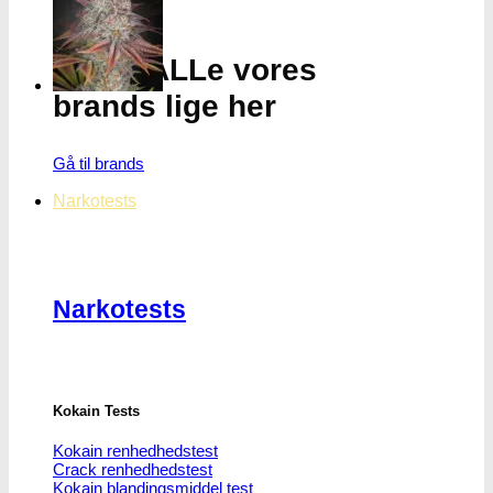
varesiden
Oplev ALLe vores
brands lige her
Gå til brands
Narkotests
Narkotests
Kokain Tests
Kokain renhedhedstest
Crack renhedhedstest
Kokain blandingsmiddel test