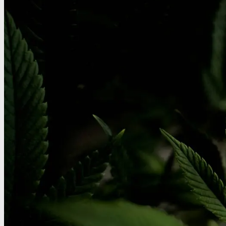
Benzodiazepiner
Benzoer renhedstest
GHB/Hætter
GHB/Hætter renhedstest
Ketamin
Ketamin renhedstest
MCPP
MCPP test
Opiater
Opiater renhedstest