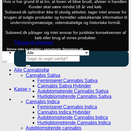
Hvis vi har grund til at tro, at loven vil blive brudt, afviser vi handlen.
Kunder skal være mindst 18 år ved køb.
Subseed.dk opfordrer ikke til ulovlig aktivitet, tager intet ansvar for
brugen af solgte produkter og formidler udelukkende information til
undervisningsmæssige, videnskabelige og historiske formål.
Ingen produkter i kurven.
Subseed.dk påtager sig intet ansvar for juridiske konsekvenser af
køb eller brug af vores produkter.
Tilbage til shoppen
Denne side er udviklet i samarbejde
Simpelseo.dk
Søg
efter:
Alle Cannabisfrø
Cannabis Sativa
Feminiseret Cannabis Sativa
Cannabis Sativa Hybrider
Kasse
+
Autoblomstrende Cannabis Sativa
Hurtigblomstrende Cannabis Sativa
Cannabis Indica
Feminiseret Cannabis Indica
Cannabis Indica Hybrider
Autoblomstrende Cannabis Indica
Hurtigblomstrende Cannabis Indica
Autoblomstrende cannabis