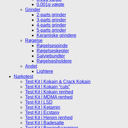
0.001g vægte
Grinder
2-parts grinder
3-parts grinder
4-parts grinder
5-parts grinder
Keramiske grindere
Røgelse
Røgelsespinde
Røgelseskegler
Salviebundter
Røgelsesholdere
Andet
Lightere
Narkotest
Test Kit | Kokain & Crack Kokain
Test Kit | Kokain “cuts”
Test Kit | Kokain renhed
Test Kit | MDMA renhed
Test Kit | LSD
Test Kit | Ketamin
Test Kit | Ecstasy
Test Kit | Heroin renhed
Test Kit | Badesalte
Test Kit | Benzodiazepiner