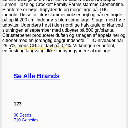
Lemon Haze og Crockett Family Farms stamme Clementine.
Planterne er høje, højtydende og meget rige på THC-
indhold. Disse to citrusstammer vokser højt og når en højde
på op til 200 cm. Indendørs blomstring tager 9 uger med høje
udbytter. Udendørs høst i den nordlige halvkugle er klar ved
slutningen af september med udbytter på 800 gr./plante.
Citrusterpener producerer duften og smagen af appelsiner og
citroner med en jordagtig baggrundsnote. THC-niveauer når
29,5%, mens CBD er lavt på 0,2%. Virkningen er potent,
Cannabisavlere -og brands
euforisk og langvarig. Ikke for nybegyndere at indtage!
Se Alle Brands
123
00 Seeds
710 Genetics