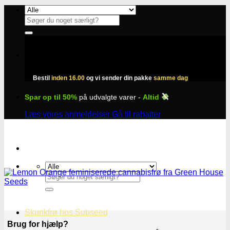
Fortsæt
til
Søg
indhold
efter:
Bestil
inden 16.00
og vi sender din pakke
samme dag
Spar op til 50%
på udvalgte varer -
Altid
Læs vores anmeldelser
Gå til rabatter
Søg
efter:
Skunkfrø hos Subseed
Brug for hjælp?