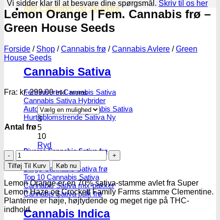
Vi sidder klar til at besvare dine spørgsmål.
Skriv til os her
Alle Cannabis -og Skunkfrø
Lemon Orange | Fem. Cannabis frø –
Green House Seeds
Forside
/
Shop
/
Cannabis frø
/
Cannabis Avlere
/
Green
House Seeds
Cannabis Sativa
Fra:
kr.
299.00
Feminiseret Cannabis Sativa
Inkl. moms
Cannabis Sativa Hybrider
Autoblomstrende Cannabis Sativa
Hurtigblomstrende Sativa
3
Antal frø
5
10
Ryd
Diverse Cannabis Sativa frø
Lemon
Orange
Tilføj Til Kurv
Køb nu
Billige Cannabis Sativa frø
|
Top 10 Cannabis Sativa
Fem.
Lemon Orange er en 70% sativa-stamme avlet fra Super
Cannabis Sativa mix-pakker
Cannabis
Lemon Haze og Crockett Family Farms stamme Clementine.
Cannabis Sativa bulk frø
frø
Planterne er høje, højtydende og meget rige på THC-
–
indhold.
Cannabis Indica
Green