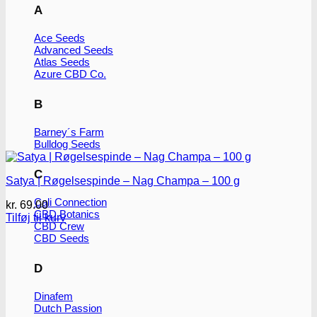
A
Ace Seeds
Advanced Seeds
Atlas Seeds
Azure CBD Co.
B
Barney´s Farm
Bulldog Seeds
C
Satya | Røgelsespinde – Nag Champa – 100 g
Cali Connection
kr.
69.00
CBD Botanics
Tilføj til kurv
CBD Crew
CBD Seeds
D
Dinafem
Dutch Passion