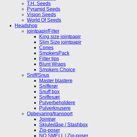
T.H. Seeds
Pyramid Seeds
Vision Seeds
World Of Seeds
Headshop
jointpapir/Filter
King size jointpapir
Slim Size jointpapir
Cones
SmokersPack
Filter tips
Blunt Wraps
Smokers Choice
Sniff/Snus
Master blastere
Snifferør
Snuff box
Sniffesæt
Pulverbeholdere
Pulverknusere
Opbevaring/transport
Jointrør
Skjuledåse / Stashbox
Zip-poser
NO SMELL | Zip-poser