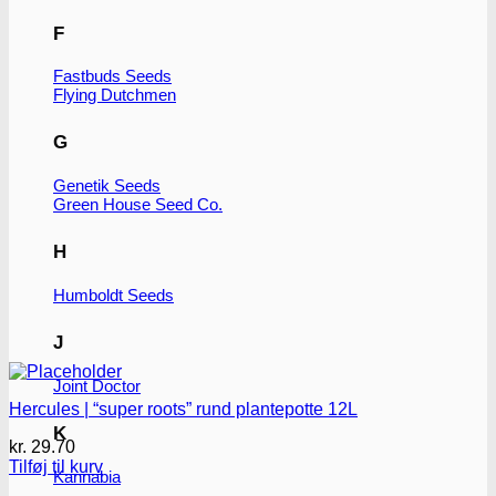
F
Fastbuds Seeds
Flying Dutchmen
G
Genetik Seeds
Green House Seed Co.
H
Humboldt Seeds
J
Joint Doctor
Hercules | “super roots” rund plantepotte 12L
K
kr.
29.70
Tilføj til kurv
Kannabia