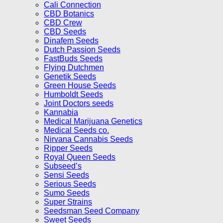
Cali Connection
CBD Botanics
CBD Crew
CBD Seeds
Dinafem Seeds
Dutch Passion Seeds
FastBuds Seeds
Flying Dutchmen
Genetik Seeds
Green House Seeds
Humboldt Seeds
Joint Doctors seeds
Kannabia
Medical Marijuana Genetics
Medical Seeds co.
Nirvana Cannabis Seeds
Ripper Seeds
Royal Queen Seeds
Subseed’s
Sensi Seeds
Serious Seeds
Sumo Seeds
Super Strains
Seedsman Seed Company
Sweet Seeds