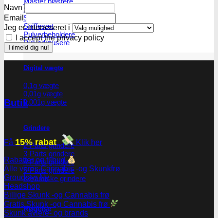
Master blastere
Navn
Snuff Box
Email
Snifferør
Sniffesæt
Jeg er interreseret i
Pulverbeholdere
I accept the privacy policy
Pulverknusere
Digital vægte
0,1g vægte
0,01g vægte
Butik
0,001g vægte
Grindere
15% rabat
Få
Klik her
2-Parts grindere
3-Parts grindere
Rabatter og tilbud
4-Parts grindere
Alle vores Cannabis -og Skunkfrø
5-Parts grindere
Groudstyr
Keramiske grindere
Headshop
Billige Skunk -og Cannabis frø
Gratis Skunk -og Cannabis frø
Røgelse
Skunk avlere- og brands