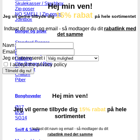
Skulekasser / Stashbox
Hej min ven!
Zip-poser
15% rabat
NO SMELL | Zip-poser
Jeg vil gerne tilbyde dig
på hele sortimentet
Jointbox
Indtast dit navn og email - så modtager du dit
rabatlink med
Bonger og piber
det samme
Standard Bonger
Navn
Percolator bonger
Email
Diffusor bonger
Jeg er interreseret i
Dabbing
Olie Bonger / Rigs
I accept the privacy policy
Tjubanger
Chillum
Piber
Hej min ven!
Bonghoveder
Ø17
Jeg vil gerne tilbyde dig
15% rabat
på hele
Ø20
sortimentet
SG14
Indtast dit navn og email - så modtager du dit
Sniff & Snus
rabatlink med det samme