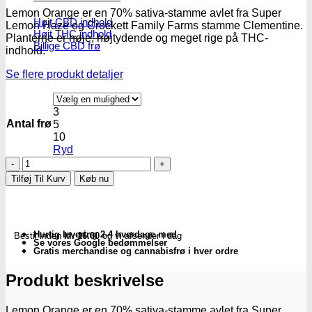
Lemon Orange er en 70% sativa-stamme avlet fra Super
Højt CBD indhold
Lemon Haze og Crockett Family Farms stamme Clementine.
Højt THC indhold
Planterne er høje, højtydende og meget rige på THC-
Billige CBD frø
indhold.
Se flere produkt detaljer
3
Antal frø
5
10
Ryd
Lemon
Orange
Tilføj Til Kurv
Køb nu
|
Fem.
Cannabis
frø
Hurtig levering 2-4 hverdage med
Bestil inden
kl. 16.00
og vi afsender i dag
–
Se vores Google bedømmelser
Green
Gratis merchandise og cannabisfrø i hver ordre
House
Seeds
Produkt beskrivelse
antal
Lemon Orange er en 70% sativa-stamme avlet fra Super