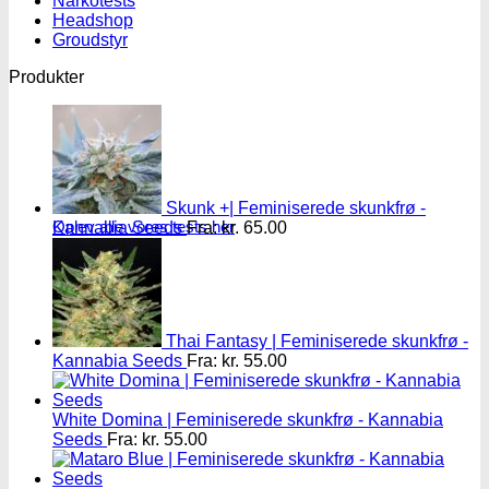
Narkotests
Headshop
Groudstyr
Produkter
Skunk +| Feminiserede skunkfrø -
Oplev alle vores tests her
Kannabia Seeds
Fra:
kr.
65.00
Thai Fantasy | Feminiserede skunkfrø -
Kannabia Seeds
Fra:
kr.
55.00
White Domina | Feminiserede skunkfrø - Kannabia
Seeds
Fra:
kr.
55.00