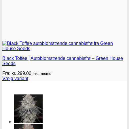
Black Toffee | Autoblomstrende cannabisfrø – Green House
Seeds
Fra:
kr.
299.00
Inkl. moms
Vælg variant
Dette
vare
har
flere
varianter.
Mulighederne
kan
vælges
på