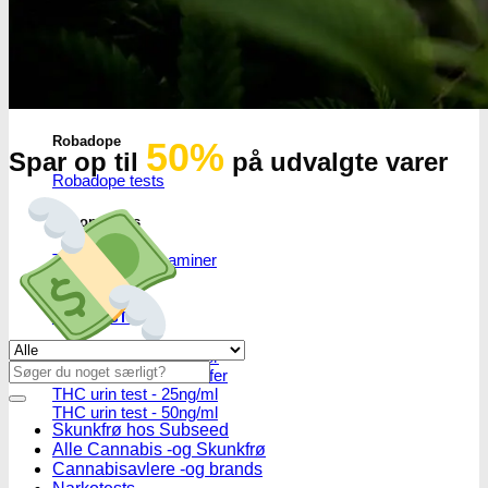
THC/Cannabinoider
THC test
Cannabinoider test
Robadope
50%
Spar op til
på udvalgte varer
Robadope tests
Simons tests
Test af primære aminer
URIN TESTS
Se alle tilbud her
Multi urin test - 3 stoffer
Søg
Multi urin test - 10 stoffer
efter:
THC urin test - 25ng/ml
THC urin test - 50ng/ml
Skunkfrø hos Subseed
Alle Cannabis -og Skunkfrø
Cannabisavlere -og brands