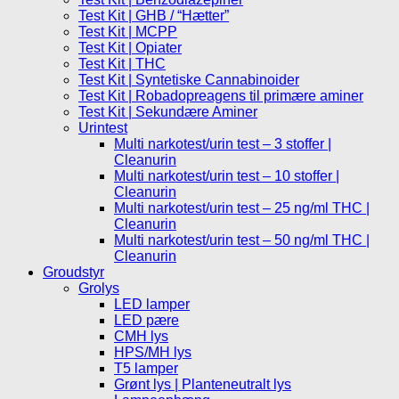
Test Kit | GHB / “Hætter”
Test Kit | MCPP
Test Kit | Opiater
Test Kit | THC
Test Kit | Syntetiske Cannabinoider
Test Kit | Robadopreagens til primære aminer
Test Kit | Sekundære Aminer
Urintest
Multi narkotest/urin test – 3 stoffer |
Cleanurin
Multi narkotest/urin test – 10 stoffer |
Cleanurin
Multi narkotest/urin test – 25 ng/ml THC |
Cleanurin
Multi narkotest/urin test – 50 ng/ml THC |
Cleanurin
Groudstyr
Grolys
LED lamper
LED pære
CMH lys
HPS/MH lys
T5 lamper
Grønt lys | Planteneutralt lys