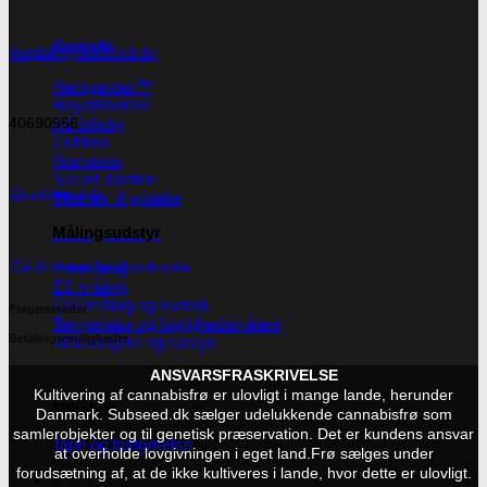
Grotelte
Kontakt@subseed.dk
Herbgarden™
RoyalRoom®
AC infinity
40690956
Cultibox
Homebox
Secret Jardine
@subseed.dk
Tilbehør til grotelte
Målingsudstyr
Gå til vores facebook-side
PH måling
EC måling
Co2 måling og kontrol
Fragtmetoder
Temperatur og fugtighedsmålere
Betalingsmuligheder
Målebægere og sprays
ANSVARSFRASKRIVELSE
Kultivering af cannabisfrø er ulovligt i mange lande, herunder
Tilbehør
Danmark. Subseed.dk sælger udelukkende cannabisfrø som
samlerobjekter og til genetisk præservation. Det er kundens ansvar
Tape og fastgørelse
at overholde lovgivningen i eget land.
Frø sælges under
forudsætning af, at de ikke kultiveres i lande, hvor dette er ulovligt.
Kurv