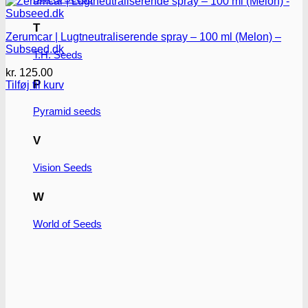
T
Zerumcar | Lugtneutraliserende spray – 100 ml (Melon) –
Subseed.dk
T.H. Seeds
kr.
125.00
P
Tilføj til kurv
Pyramid seeds
V
Vision Seeds
W
World of Seeds