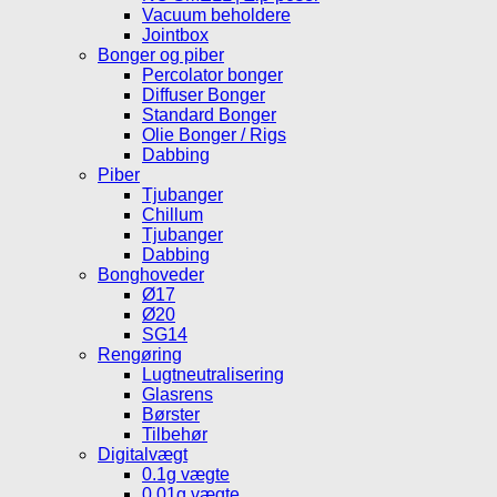
Vacuum beholdere
Jointbox
Bonger og piber
Percolator bonger
Diffuser Bonger
Standard Bonger
Olie Bonger / Rigs
Dabbing
Piber
Tjubanger
Chillum
Tjubanger
Dabbing
Bonghoveder
Ø17
Ø20
SG14
Rengøring
Lugtneutralisering
Glasrens
Børster
Tilbehør
Digitalvægt
0.1g vægte
0.01g vægte