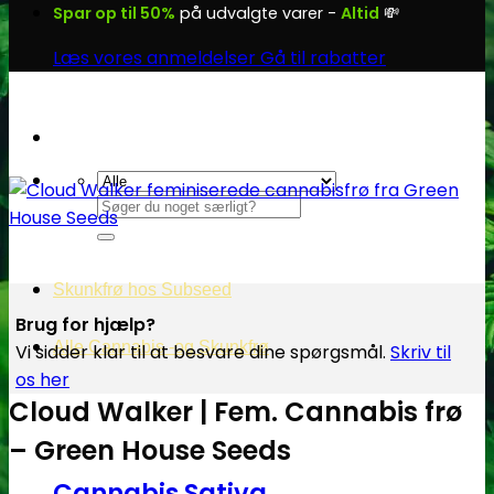
Spar op til 50%
på udvalgte varer -
Altid
💸
Læs vores anmeldelser
Gå til rabatter
Søg
efter:
Skunkfrø hos Subseed
Brug for hjælp?
Alle Cannabis -og Skunkfrø
Vi sidder klar til at besvare dine spørgsmål.
Skriv til
os her
Cloud Walker | Fem. Cannabis frø
– Green House Seeds
Cannabis Sativa