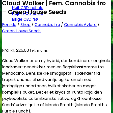
Cloud Walker | Fem. Cannabis frø
Højt CBD indhold
– Green House Seeds
Højt THC indhold
Billige CBD frø
Forside
/
Shop
/
Cannabis frø
/
Cannabis Avlere
/
Green House Seeds
Fra:
kr.
225.00
Inkl. moms
Cloud Walker er en ny hybrid, der kombinerer originale
landracer-genetikker med en flagskibsstamme fra
Mendocino. Dens lækre smagsprofil spænder fra
tropisk ananas til sød vanilje og karamel med
jordagtige undertoner, hvilket skaber en meget
kompleks buket. Det er et kryds af Punta Roja, den
psykedeliske colombianske sativa, og Greenhouse
Seeds’ udvælgelse af Mendo Breath (Mendo Breath x
Purple Punch).