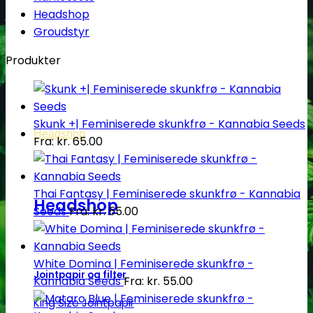
Headshop
Groudstyr
Produkter
Skunk +| Feminiserede skunkfrø - Kannabia Seeds
Headshop
Fra:
kr.
65.00
Thai Fantasy | Feminiserede skunkfrø - Kannabia
Headshop
Seeds
Fra:
kr.
55.00
White Domina | Feminiserede skunkfrø -
Jointpapir og filter
Kannabia Seeds
Fra:
kr.
55.00
King Size Jointpapir