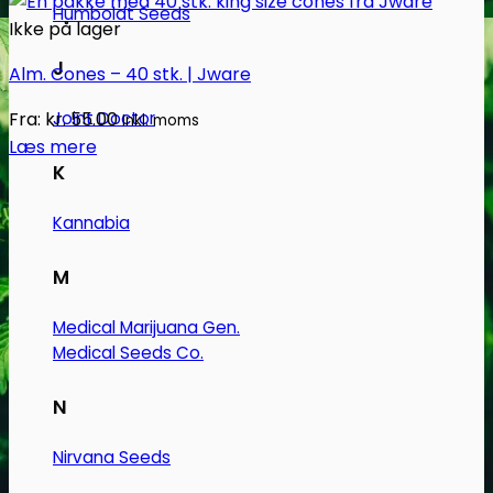
Humboldt Seeds
Ikke på lager
J
Alm. Cones – 40 stk. | Jware
Fra:
kr.
55.00
Joint Doctor
Inkl. moms
Læs mere
K
Kannabia
M
Medical Marijuana Gen.
Medical Seeds Co.
N
Nirvana Seeds