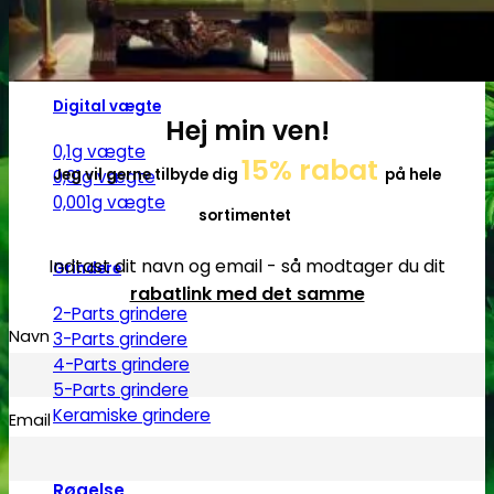
Pulverbeholdere
Pulverknusere
Digital vægte
Hej min ven!
0,1g vægte
15% rabat
Jeg vil gerne tilbyde dig
på hele
0,01g vægte
0,001g vægte
sortimentet
Indtast dit navn og email - så modtager du dit
Grindere
rabatlink med det samme
2-Parts grindere
Navn
3-Parts grindere
4-Parts grindere
5-Parts grindere
Keramiske grindere
Email
Røgelse