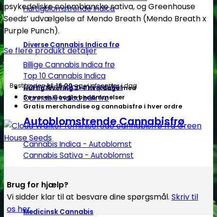
psykedeliske colombianske sativa, og Greenhouse
Hurtigblomstrende Indica
Seeds
Seeds’ udvælgelse af Mendo Breath (Mendo Breath x
antal
Purple Punch).
Diverse Cannabis Indica frø
Se flere produkt detaljer
Billige Cannabis Indica frø
Top 10 Cannabis Indica
Bestil inden
kl. 16.00
og vi afsender i dag
Cannabis Indica mix-pakker
Hurtig levering 2-4 hverdage med
Cannabis Indica bulk frø
Se vores Google bedømmelser
Gratis merchandise og cannabisfrø i hver ordre
Autoblomstrende Cannabisfrø
Cannabis Indica - Autoblomst
Cannabis Sativa - Autoblomst
Brug for hjælp?
Vi sidder klar til at besvare dine spørgsmål.
Skriv til
os her
Medicinsk Cannabis