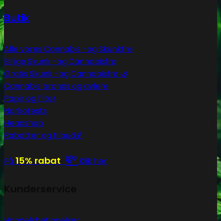
Butik
Alle vores Cannabis -og Skunkfrø
Billige Skunk -og Cannabisfrø
Gratis Skunk -og Cannabisfrø 🌿
Cannabis brands og avlere
Papir og filter
Narkotests
Headshop
Rabatter og tilbud💰
💸
15% rabat
Få
Klik her
Kunderservice
Handelsbetingelser