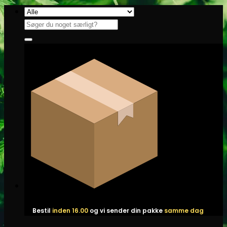
Fortsæt
til
Søg
indhold
efter:
Bestil
inden 16.00
og vi sender din pakke
samme dag