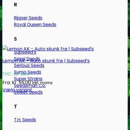
R
Ripper Seeds
Royal Queen Seeds
S
Subseed's
Sensi Seeds
Lemon AK – Auto skunk frø | Subseed’s
Serious Seeds
Sumo Seeds
THC: 22–25%
Super Strains
Fra:
kr.
55.00
Inkl. moms
Seedsman Co.
Vælg variant
Sweet Seeds
Dette
vare
T
har
flere
T.H. Seeds
varianter.