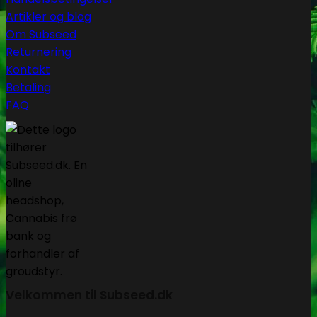
Artikler og blog
Om Subseed
Returnering
Kontakt
Betaling
FAQ
Velkommen til Subseed.dk