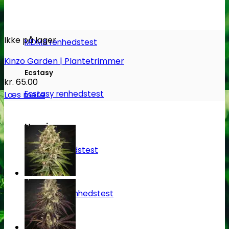
MDMA
Ikke på lager
MDMA renhedstest
Kinzo Garden | Plantetrimmer
Ecstasy
kr.
65.00
Ecstasy renhedstest
Læs mere
Heroin
Heroin renhedstest
Badesalte
Badesalte renhedstest
LSD