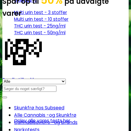
50%
Spar op til
på udvalgte
URIN TESTS
varer
Multi urin test - 3 stoffer
Multi urin test - 10 stoffer
THC urin test - 25ng/ml
💸
THC urin test - 50ng/ml
Se alle tilbud her
Søg
efter:
Skunkfrø hos Subseed
Alle Cannabis -og Skunkfrø
Oplev alle vores tests her
Cannabisavlere -og brands
Narkotests