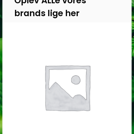
Oplev ALLe vores
brands lige her
Gå til brands
Narkotests
Narkotests
Kokain Tests
Kokain renhedhedstest
Crack renhedhedstest
Kokain blandingsmiddel test