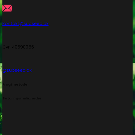
Kontakt@subseed.dk
Cvr: 40690956
@subseed.dk
Fragtmetoder
Betalingsmuligheder