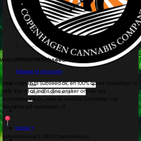
Tape og fastgørelse
Kurv
Ingen produkter i kurven.
Velkommen til Subseed.dk
Tilbage til shoppen
Velkommen til Subseed.dk, en 100% dansk Webshop. Vi
står klar til at indfri dine ønsker om en fed
Søg
cannabissæson, med de bedste Cannabis -og
efter:
Skunkfrø på markedet <3
Kasse
+
Schioldannsvej 3, 2920 Charlottenlund