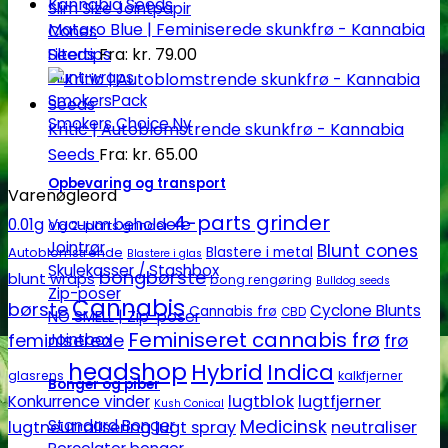
Slim Size Jointpapir
Mataro Blue | Feminiserede skunkfrø - Kannabia
Cones
Seeds
Fra:
kr.
79.00
Filtertips
Blunt wraps
SmokersPack
Smokers Choice
Kritic | Autoblomstrende skunkfrø - Kannabia
Seeds
Fra:
kr.
65.00
Opbevaring og transport
Varenøgleord
4-parts grinder
0.01g
Vacuum beholdere
2-parts grinder
0.1g
Jointrør
Blunt cones
Autoblomstrende
Blastere i metal
Blastere i glas
Skulekasser / Stashbox
bongbørste
blunt wraps
bong rengøring
Bulldog seeds
Zip-poser
Cannabis
børste
Cyclone Blunts
Cannabis frø
CBD
NO SMELL | Zip-poser
Feminiseret cannabis frø
Jointbox
feminiserede
frø
headshop
Hybrid
Indica
glasrens
kalkfjerner
Bonger og piber
lugtblok
lugtfjerner
Konkurrence vinder
Kush Conical
Standard Bonger
Medicinsk
lugtneutralisering
lugt spray
neutraliser