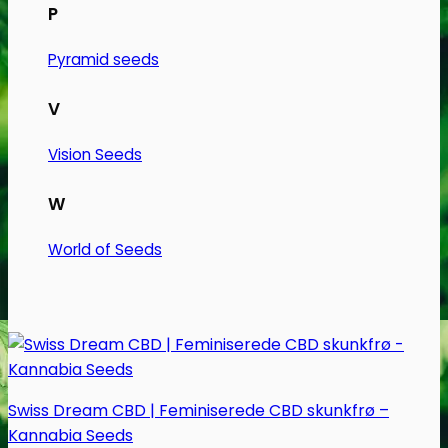
Mulighederne
P
kan
vælges
Pyramid seeds
på
V
varesiden
Vision Seeds
W
World of Seeds
Swiss Dream CBD | Feminiserede CBD skunkfrø –
Kannabia Seeds