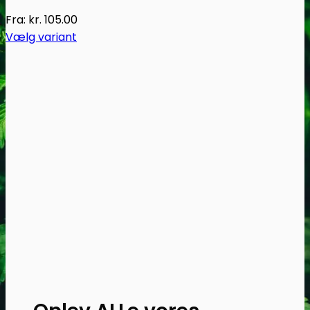
Fra:
kr.
105.00
Vælg variant
Dette
vare
har
flere
varianter.
Mulighederne
kan
vælges
på
varesiden