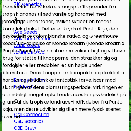
710 Genetics
Mendocino. Dens lækre smagsprofil spænder fra
tropisk ananas til sød vanilje og karamel med
A
jordagtige undertoner, hvilket skaber en meget
kompleks buket. Det er et kryds af Punta Roja, den
Ace Seeds
psykedeliske colombianske sativa, og Greenhouse
Advanced Seeds
Seeds' udvælgelse af Mendo Breath (Mendo Breath x
Atlas Seeds
Purple Punch). Denne stamme vokser højt og vil have
Azure CBD Co.
brug for støtte til knopperne, den strækker sig og
fordobler eller tredobler let sin højde under
B
blomstring. Dens knopper er kompakte og dækket af
harpiks og vil udtrykke fantastisk farve, især mod
Barney´s Farm
Bulldog Seeds
slutningen af dens blomstringsperiode. Virkningen er
oprindeligt meget opløftende, næsten psykedelisk på
C
grund af de tropiske landrace-indflydelser fra Punto
Roja, men dette udvikler sig til en mere fysisk stenet
Cali Connection
over tid.
CBD Botanics
CBD Crew