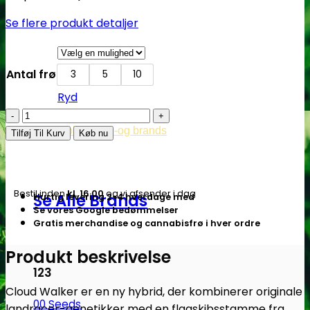
Se flere produkt detaljer
Antal frø
3
5
10
Ryd
Cloud
Walker
Cannabisavlere -og brands
Tilføj Til Kurv
Køb nu
|
Fem.
Cannabis
Bestil inden
kl. 16.00
og vi afsender i dag
Se Alle Brands
Hurtig levering 2-4 hverdage med
frø
Se vores Google bedømmelser
–
Gratis merchandise og cannabisfrø i hver ordre
Green
House
Produkt beskrivelse
Seeds
123
antal
Cloud Walker er en ny hybrid, der kombinerer originale
00 Seeds
landracer-genetikker med en flagskibsstamme fra