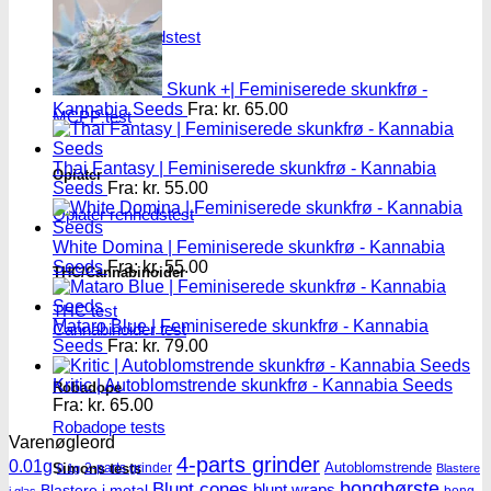
Ketamin renhedstest
MCPP
Skunk +| Feminiserede skunkfrø -
Kannabia Seeds
Fra:
kr.
65.00
MCPP test
Thai Fantasy | Feminiserede skunkfrø - Kannabia
Opiater
Seeds
Fra:
kr.
55.00
Opiater renhedstest
White Domina | Feminiserede skunkfrø - Kannabia
Seeds
Fra:
kr.
55.00
THC/Cannabinoider
THC test
Mataro Blue | Feminiserede skunkfrø - Kannabia
Cannabinoider test
Seeds
Fra:
kr.
79.00
Kritic | Autoblomstrende skunkfrø - Kannabia Seeds
Robadope
Fra:
kr.
65.00
Robadope tests
Varenøgleord
4-parts grinder
0.01g
Autoblomstrende
Simons tests
2-parts grinder
0.1g
Blastere
Blunt cones
bongbørste
blunt wraps
Blastere i metal