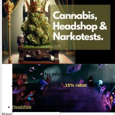
Oplev alle vores tests her
Hej min ven!
Jeg vil gerne tilbyde dig
15% rabat
på hele
sortimentet
Indtast dit navn og email - så modtager du dit
rabatlink med det samme
Headshop
Navn