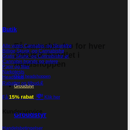
Butik
Få cannabis frø for hver
Alle vores Cannabis -og Skunkfrø
Billige Skunk -og Cannabisfrø
200DKK handlet i
Gratis Skunk -og Cannabisfrø 🌿
Cannabis brands og avlere
headshoppen
Papir og filter
Narkotests
Gå til headshoppen
Headshop
Rabatter og tilbud💰
Groudstyr
💸
15% rabat
Få
Klik her
Kunderservice
Groudstyr
Handelsbetingelser