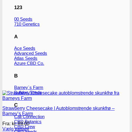
på
varesiden
123
00 Seeds
710 Genetics
A
Ace Seeds
Advanced Seeds
Atlas Seeds
Azure CBD Co.
B
Barney´s Farm
Bulldog Seeds
C
Strawberry Cheesecake | Autoblomstrende skunkfrø –
Barney’s Farm
Cali Connection
CBD Botanics
Fra:
kr.
89.00
CBD Crew
Vælg variant
CBD Seeds