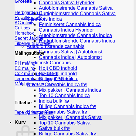
Grotelte
Cannabis Sativa Hybrider
Autoblomstrende Cannabis Sativa
Herbgarden™
Hurtigblomstrende Cannabis Sativa
RoyalRoom®
Cannabis Indica
AC infinity
Feminiseret Cannabis Indica
Cultibox
Cannabis Indica Hybrider
Homebox
Autoblomstrende Cannabis Indica
Secret Jardine
Hurtigblomstrende Cannabis Indica
Tilbehør til grotelte
Autoblomstrende cannabis
Cannabis Sativa | Autoblomst
Målingsudstyr
Cannabis Indica | Autoblomst
Medicinsk Cannabis
PH måling
EC måling
Højt CBD indhold
Co2 måling og kontrol
Højt THC indhold
Temperatur og fugtighedsmålere
Billige CBD frø
Målebægere og sprays
Diverse Cannabis Indica frø
Mix pakker | Cannabis Indica
Top 10 Cannabis Indica
Indica bulk frø
Tilbehør
Billige Cannabis Indica frø
Diverse Cannabis Sativa frø
Tape og fastgørelse
Mix pakker | Cannabis Sativa
Kurv
Top 10 Cannabis Sativa
Sativa bulk frø
Billige Cannabis Sativa frø