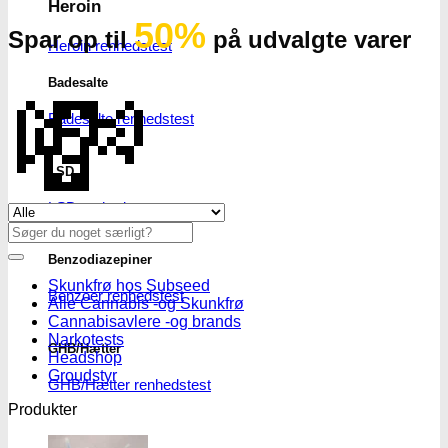
Heroin
50%
Spar op til
på udvalgte varer
Heroin renhedstest
💸
Badesalte
Badesalte renhedstest
LSD
LSD renhedstest
Se alle tilbud her
Søg
efter:
Benzodiazepiner
Skunkfrø hos Subseed
Benzoer renhedstest
Alle Cannabis -og Skunkfrø
Cannabisavlere -og brands
Narkotests
GHB/Hætter
Headshop
Groudstyr
GHB/Hætter renhedstest
Produkter
Ketamin