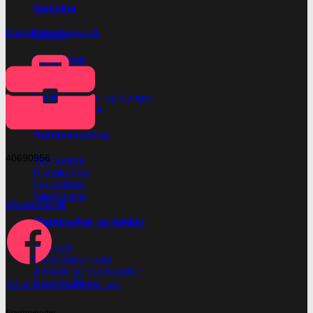
Gødning
Kontakt@subseed.dk
Biobizz
Ventilation
Blæsere
Ventilationsrør -og slanger
Blæseregulator
Automatisering
40690956
Tidskontrol
Klimakontrol
Lys skinner
Vandkølere
@subseed.dk
Plantepotter og bakker
Air-Pot®
Plantepotter i stof
Almindelige plantepotter
Plastikbakker
Gå til vores facebook-side
Fragtmetoder