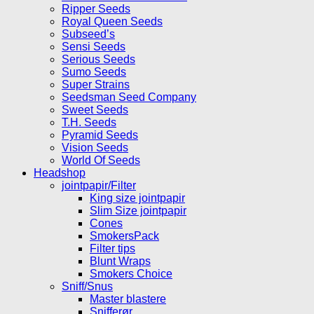
Ripper Seeds
Royal Queen Seeds
Subseed’s
Sensi Seeds
Serious Seeds
Sumo Seeds
Super Strains
Seedsman Seed Company
Sweet Seeds
T.H. Seeds
Pyramid Seeds
Vision Seeds
World Of Seeds
Headshop
jointpapir/Filter
King size jointpapir
Slim Size jointpapir
Cones
SmokersPack
Filter tips
Blunt Wraps
Smokers Choice
Sniff/Snus
Master blastere
Snifferør