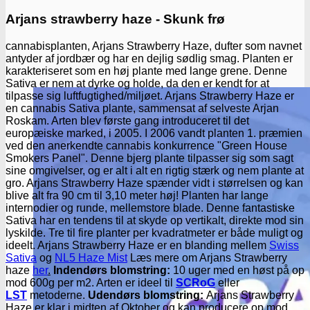
Arjans strawberry haze - Skunk frø
cannabisplanten, Arjans Strawberry Haze, dufter som navnet
antyder af jordbær og har en dejlig sødlig smag. Planten er
karakteriseret som en høj plante med lange grene. Denne
Sativa er nem at dyrke og holde, da den er kendt for at
tilpasse sig luftfugtighed/miljøet. Arjans Strawberry Haze er
en cannabis Sativa plante, sammensat af selveste Arjan
Roskam. Arten blev første gang introduceret til det
europæiske marked, i 2005. I 2006 vandt planten 1. præmien
ved den anerkendte cannabis konkurrence "Green House
Smokers Panel". Denne bjerg plante tilpasser sig som sagt
sine omgivelser, og er alt i alt en rigtig stærk og nem plante at
gro. Arjans Strawberry Haze spænder vidt i størrelsen og kan
blive alt fra 90 cm til 3,10 meter høj! Planten har lange
internodier og runde, mellemstore blade. Denne fantastiske
Sativa har en tendens til at skyde op vertikalt, direkte mod sin
lyskilde. Tre til fire planter per kvadratmeter er både muligt og
ideelt. Arjans Strawberry Haze er en blanding mellem
Swiss
Sativa
og
NL5 Haze Mist
Læs mere om Arjans Strawberry
haze
her
.
Indendørs blomstring:
10 uger med en høst på op
mod 600g per m2. Arten er ideel til
SCRoG
eller
LST
metoderne.
Udendørs blomstring:
Arjans Strawberry
Haze er klar i midten af Oktober og kan producere op mod