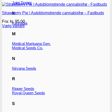
Joint Doctor
Strawberry Pie | Autoblomstrende cannabisfrø – Fastbuds
K
Fra:
kr.
95.00
Kannabia
Vælg variant
Dette
M
vare
har
Medical Marijuana Gen.
flere
Medical Seeds Co.
varianter.
Mulighederne
kan
N
vælges
på
Nirvana Seeds
varesiden
R
Ripper Seeds
Royal Queen Seeds
S