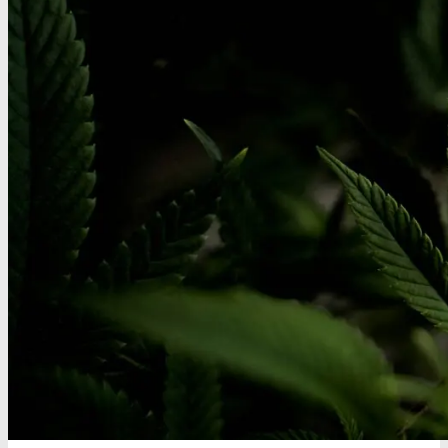
Narkotests
Kokain Tests
Kokain renhedhedstest
Crack renhedhedstest
Kokain blandingsmiddel test
MDMA
MDMA renhedstest
Ecstasy
Ecstasy renhedstest