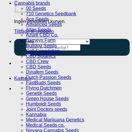
Cannabis brands
00 Seeds
710 Genetics Seedbank
Ace Seeds
Ingen produkter i kurven.
Advanced Seeds
Atlas Seeds
Tilbage til shoppen
Azure CBD Co.
Barneys Farm
Bulldog Seeds
Søg
Cali Connection
efter:
CBD Botanics
CBD Crew
CBD Seeds
Dinafem Seeds
Dutch Passion Seeds
Kasse
+
FastBuds Seeds
Flying Dutchmen
Genetik Seeds
Green House Seeds
Humboldt Seeds
Joint Doctors seeds
Kannabia
Medical Marijuana Genetics
Medical Seeds co.
Nirvana Cannabis Seeds