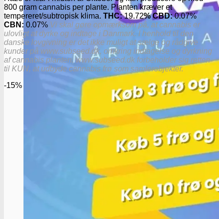
800 gram cannabis per plante. Planten kræver et
tempereret/subtropisk klima.
THC:
19.72
% CBD:
0.07%
CBN:
0.07%
Vi skal gøre opmærksom på, at cannabis er
ulovligt at dyrke og indtage i Danmark. I henhold til den
danske lovgivning er det ikke muligt at sælge og rådgive
kunder på www.subseed.dk, omkring indtagelse og dyrkning
af cannabis planten. www.subseed.dk forbeholder sig retten
til KUN, at udbyde cannabis frø som samlerobjekter.
-15%