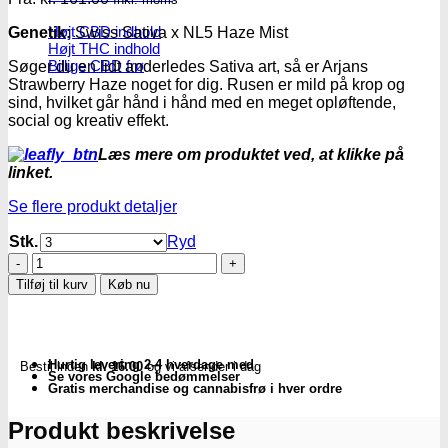
Højt CBD indhold
Genetik:
Swiss Sativa x NL5 Haze Mist
Højt THC indhold
Billige CBD frø
Søger du en lidt anderledes Sativa art, så er Arjans
Strawberry Haze noget for dig. Rusen er mild på krop og
sind, hvilket går hånd i hånd med en meget opløftende,
social og kreativ effekt.
Læs mere om produktet ved, at klikke på
linket.
Se flere produkt detaljer
Stk.
Ryd
Arjans
Strawberry
Tilføj til kurv
Køb nu
Haze
Fem.
cannabis
frø
Hurtig levering 2-4 hverdage med
Bestil inden
kl. 16.00
og vi afsender i dag
-
Se vores Google bedømmelser
Green
Gratis merchandise og cannabisfrø i hver ordre
House
Seeds
Produkt beskrivelse
antal