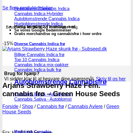
Se flere produkt detaljer
Feminiseret Cannabis Indica
Cannabis Indica Hybrider
Autoblomstrende Cannabis Indica
Hurtigblomstrende Indica
Hurtig levering 2-4 hverdage med
Bestil inden
kl. 16.00
og vi afsender i dag
Se vores Google bedømmelser
Gratis merchandise og cannabisfrø i hver ordre
-15%
Diverse Cannabis Indica frø
Billige Cannabis Indica frø
Top 10 Cannabis Indica
Cannabis Indica mix-pakker
Cannabis Indica bulk frø
Brug for hjælp?
Vi sidder klar til at besvare dine spørgsmål.
Skriv til os her
Autoblomstrende Cannabisfrø
Arjans Strawberry Haze Fem.
cannabis frø – Green House Seeds
Cannabis Indica - Autoblomst
Cannabis Sativa - Autoblomst
Forside
/
Shop
/
Cannabis frø
/
Cannabis Avlere
/
Green
House Seeds
Medicinsk Cannabis
Fra:
kr.
161.00
Inkl. moms