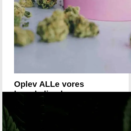
Oplev ALLe vores
brands lige her
Gå til brands
Narkotests