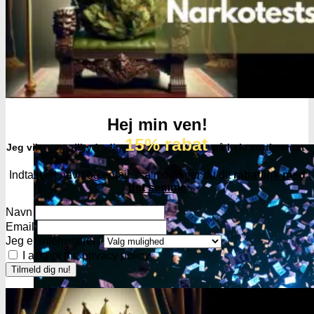
Hej min ven!
15% rabat
Jeg vil gerne tilbyde dig
på hele sortimentet
Indtast dit navn og email - så modtager du dit
rabatlink med
det samme
Navn
Email
Jeg er interreseret i
I accept the privacy policy