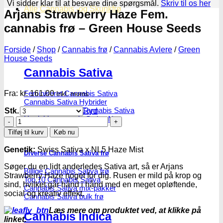
Vi sidder klar til at besvare dine spørgsmål.
Skriv til os her
Alle Cannabis -og Skunkfrø
Arjans Strawberry Haze Fem.
cannabis frø – Green House Seeds
Forside
/
Shop
/
Cannabis frø
/
Cannabis Avlere
/
Green
House Seeds
Cannabis Sativa
Fra:
kr.
161.00
Feminiseret Cannabis Sativa
Inkl. moms
Cannabis Sativa Hybrider
Autoblomstrende Cannabis Sativa
Stk.
Ryd
Hurtigblomstrende Sativa
Arjans
Strawberry
Tilføj til kurv
Køb nu
Haze
Fem.
Genetik:
Swiss Sativa x NL5 Haze Mist
Diverse Cannabis Sativa frø
cannabis
frø
Søger du en lidt anderledes Sativa art, så er Arjans
Billige Cannabis Sativa frø
-
Strawberry Haze noget for dig. Rusen er mild på krop og
Top 10 Cannabis Sativa
Green
sind, hvilket går hånd i hånd med en meget opløftende,
Cannabis Sativa mix-pakker
House
social og kreativ effekt.
Cannabis Sativa bulk frø
Seeds
antal
Læs mere om produktet ved, at klikke på
Cannabis Indica
linket.