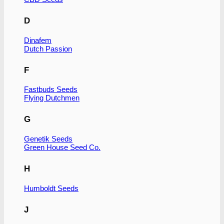
Dette
vare
D
har
flere
varianter.
Dinafem
Mulighederne
Dutch Passion
kan
vælges
F
på
varesiden
Fastbuds Seeds
Flying Dutchmen
G
Genetik Seeds
Green House Seed Co.
H
Humboldt Seeds
J