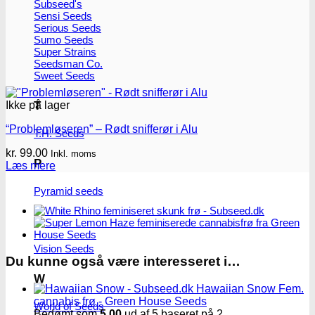
Subseed's
Sensi Seeds
Serious Seeds
Sumo Seeds
Super Strains
Seedsman Co.
Sweet Seeds
Ikke på lager
T
“Problemløseren” – Rødt snifferør i Alu
T.H. Seeds
kr.
99.00
Inkl. moms
P
Læs mere
Pyramid seeds
V
Vision Seeds
Du kunne også være interesseret i…
W
Hawaiian Snow Fem.
cannabis frø - Green House Seeds
World of Seeds
Bedømt som
5.00
ud af 5 baseret på
2