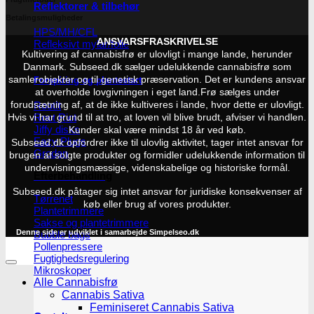
Reflektorer & tilbehør
Betalingsmuligheder
HPS/MH/CFL
ANSVARSFRASKRIVELSE
Refleksivt mylar/folie
Kultivering af cannabisfrø er ulovligt i mange lande, herunder
Danmark. Subseed.dk sælger udelukkende cannabisfrø som
samlerobjekter og til genetisk præservation. Det er kundens ansvar
Forspiring og plantestart
at overholde lovgivningen i eget land.
Frø sælges under
Root!t
forudsætning af, at de ikke kultiveres i lande, hvor dette er ulovligt.
Root Riot
Hvis vi har grund til at tro, at loven vil blive brudt, afviser vi handlen.
Jiffy disks
Kunder skal være mindst 18 år ved køb.
Eazy Plugs
Subseed.dk opfordrer ikke til ulovlig aktivitet, tager intet ansvar for
Grodan
brugen af solgte produkter og formidler udelukkende information til
undervisningsmæssige, videnskabelige og historiske formål.
Efterbehandling
Subseed.dk påtager sig intet ansvar for juridiske konsekvenser af
Tørrenet
køb eller brug af vores produkter.
Plantetrimmere
Sakse og plantetrimmere
Denne side er udviklet i samarbejde
Simpelseo.dk
Bubble bags
Pollenpressere
Fugtighedsregulering
Mikroskoper
Alle Cannabisfrø
Cannabis Sativa
Feminiseret Cannabis Sativa