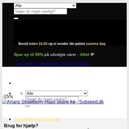
Fortsæt
til
Søg
indhold
efter:
Bestil
inden 16.00
og vi sender din pakke
samme dag
Spar op til 50%
på udvalgte varer -
Altid
💸
Læs vores anmeldelser
Gå til rabatter
-15%
Søg
efter:
Skunkfrø hos Subseed
Brug for hjælp?