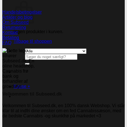
Handelsbetingelser
Artikler og blog
Om Subseed
Returnering
Ingen produkter i kurven.
Kontakt
Betaling
Tilbage til shoppen
FAQ
Søg
efter:
Kasse
+
Velkommen til Subseed.dk
Velkommen til Subseed.dk, en 100% dansk Webshop. Vi står
klar til at indfri dine ønsker om en fed Cannabissæson, med
de bedste Cannabis -og skunkfrø på markedet <3