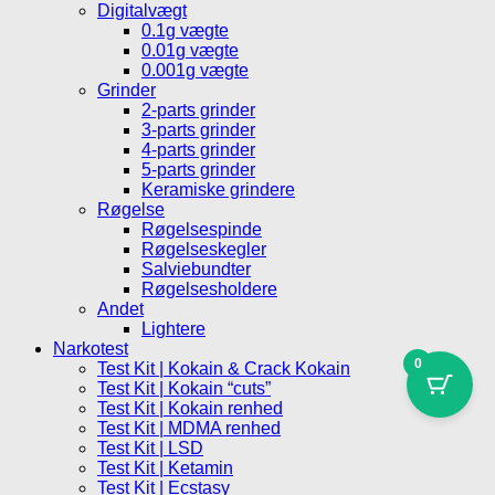
Digitalvægt
0.1g vægte
0.01g vægte
0.001g vægte
Grinder
2-parts grinder
3-parts grinder
4-parts grinder
5-parts grinder
Keramiske grindere
Røgelse
Røgelsespinde
Røgelseskegler
Salviebundter
Røgelsesholdere
Andet
Lightere
Narkotest
0
Test Kit | Kokain & Crack Kokain
Test Kit | Kokain “cuts”
Test Kit | Kokain renhed
Test Kit | MDMA renhed
Test Kit | LSD
Test Kit | Ketamin
Test Kit | Ecstasy