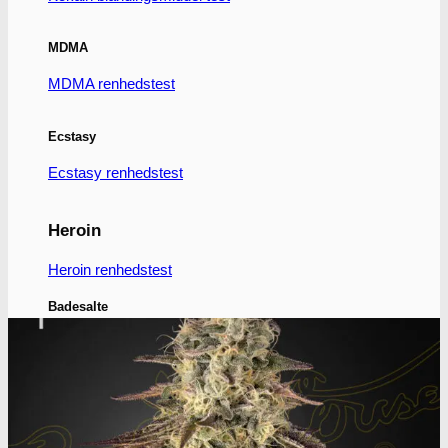
på
varesiden
MDMA
MDMA renhedstest
Ecstasy
Ecstasy renhedstest
Heroin
Heroin renhedstest
Badesalte
Badesalte renhedstest
LSD
LSD renhedstest