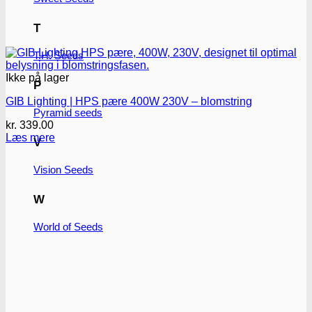
T
T.H. Seeds
Ikke på lager
P
GIB Lighting | HPS pære 400W 230V – blomstring
Pyramid seeds
kr.
339.00
Læs mere
V
Vision Seeds
W
World of Seeds