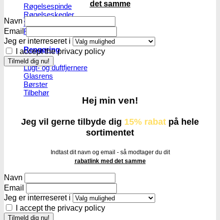
det samme
Røgelsespinde
Røgelseskegler
Navn
Salviebundter
Email
Røgelsesholdere
Jeg er interreseret i
Rengøring
I accept the privacy policy
Lugt- og duftfjernere
Glasrens
Børster
Tilbehør
Hej min ven!
Jeg vil gerne tilbyde dig
15% rabat
på hele
sortimentet
Indtast dit navn og email - så modtager du dit
rabatlink med det samme
Navn
Email
Jeg er interreseret i
I accept the privacy policy