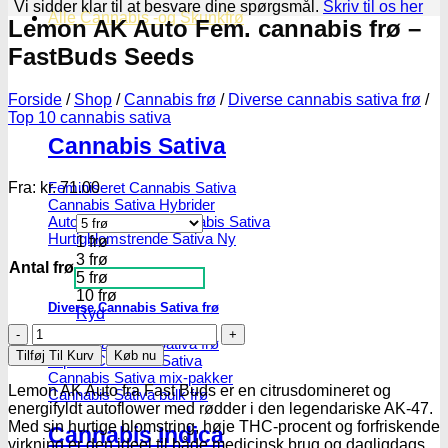
Vi sidder klar til at besvare dine spørgsmål.
Skriv til os her
Alle Cannabis -og Skunkfrø
Lemon AK Auto Fem. cannabis frø –
FastBuds Seeds
Forside
/
Shop
/
Cannabis frø
/
Diverse cannabis sativa frø
/
Top 10 cannabis sativa
Cannabis Sativa
Fra:
kr.
71.00
Feminiseret Cannabis Sativa
Cannabis Sativa Hybrider
Autoblomstrende Cannabis Sativa
Hurtigblomstrende Sativa
1 frø
3 frø
Antal frø
5 frø
10 frø
Diverse Cannabis Sativa frø
Ryd
Lemon
Billige Cannabis Sativa frø
AK
Tilføj Til Kurv
Køb nu
Top 10 Cannabis Sativa
Auto
Cannabis Sativa mix-pakker
Fem.
Lemon AK Auto fra Fast Buds er en citrusdomineret og
Cannabis Sativa bulk frø
cannabis
energifyldt autoflower med rødder i den legendariske AK-47.
frø
Med sin hurtige blomstring, høje THC-procent og forfriskende
Cannabis Indica
-
virkning er den ideel til både medicinsk brug og dagligdags