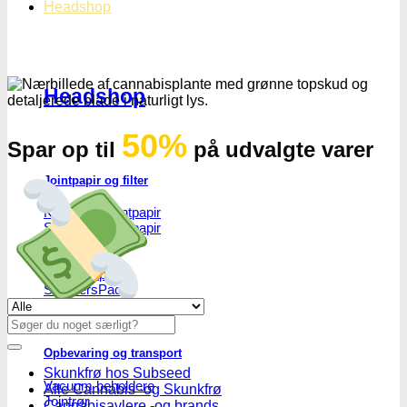
Headshop
Headshop
50%
Spar op til
på udvalgte varer
Jointpapir og filter
King Size Jointpapir
Slim Size Jointpapir
Cones
Filtertips
Blunt wraps
SmokersPack
Smokers Choice
Se alle tilbud her
Søg
efter:
Opbevaring og transport
Skunkfrø hos Subseed
Vacuum beholdere
Alle Cannabis -og Skunkfrø
Jointrør
Cannabisavlere -og brands