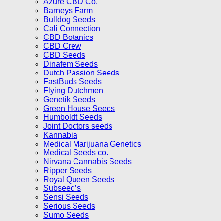
Azure CBD Co.
Barneys Farm
Bulldog Seeds
Cali Connection
CBD Botanics
CBD Crew
CBD Seeds
Dinafem Seeds
Dutch Passion Seeds
FastBuds Seeds
Flying Dutchmen
Genetik Seeds
Green House Seeds
Humboldt Seeds
Joint Doctors seeds
Kannabia
Medical Marijuana Genetics
Medical Seeds co.
Nirvana Cannabis Seeds
Ripper Seeds
Royal Queen Seeds
Subseed’s
Sensi Seeds
Serious Seeds
Sumo Seeds