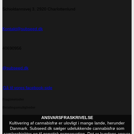
Schioldannsvej 3, 2920 Charlottenlund
Kontakt@subseed.dk
40690956
@subseed.dk
Gå til vores facebook-side
Fragtmetoder
Betalingsmuligheder
ANSVARSFRASKRIVELSE
Kultivering af cannabisfrø er ulovligt i mange lande, herunder
Danmark. Subseed.dk sælger udelukkende cannabisfrø som
samlerobjekter og til genetisk præservation. Det er kundens ansvar