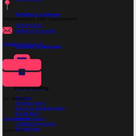
Reflektorer & tilbehør
Schioldannsvej 3, 2920 Charlottenlund
HPS/MH/CFL
Refleksivt mylar/folie
Kontakt@subseed.dk
Forspiring og plantestart
Root!t
Root Riot
Jiffy disks
Eazy Plugs
Grodan
Efterbehandling
Tørrenet
Cvr: 40690956
Plantetrimmere
Sakse og plantetrimmere
Bubble bags
Pollenpressere
@subseed.dk
Fugtighedsregulering
Mikroskoper
Fragtmetoder