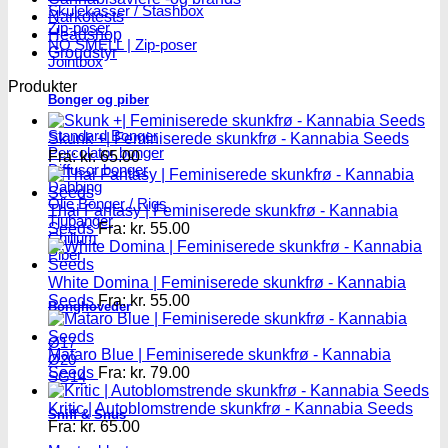
Skulekasser / Stashbox
Narkotests
Zip-poser
Headshop
NO SMELL | Zip-poser
Groudstyr
Jointbox
Produkter
Bonger og piber
Standard Bonger
Skunk +| Feminiserede skunkfrø - Kannabia Seeds
Percolator bonger
Fra:
kr.
65.00
Diffusor bonger
Dabbing
Olie Bonger / Rigs
Thai Fantasy | Feminiserede skunkfrø - Kannabia
Tjubanger
Seeds
Fra:
kr.
55.00
Chillum
Piber
White Domina | Feminiserede skunkfrø - Kannabia
Seeds
Fra:
kr.
55.00
Bonghoveder
Ø17
Mataro Blue | Feminiserede skunkfrø - Kannabia
Ø20
Seeds
Fra:
kr.
79.00
SG14
Kritic | Autoblomstrende skunkfrø - Kannabia Seeds
Sniff & Snus
Fra:
kr.
65.00