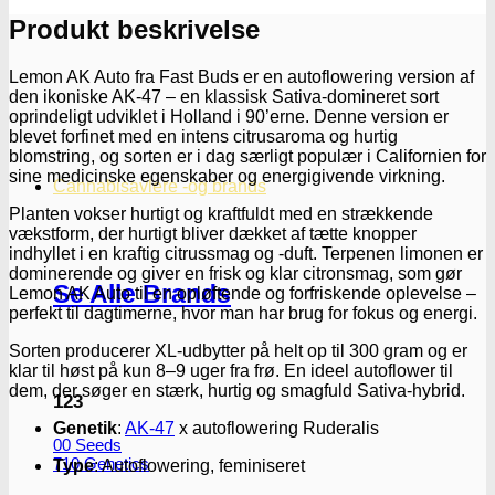
Seeds
antal
Produkt beskrivelse
Lemon AK Auto fra Fast Buds er en autoflowering version af
den ikoniske AK-47 – en klassisk Sativa-domineret sort
oprindeligt udviklet i Holland i 90’erne. Denne version er
blevet forfinet med en intens citrusaroma og hurtig
blomstring, og sorten er i dag særligt populær i Californien for
sine medicinske egenskaber og energigivende virkning.
Cannabisavlere -og brands
Planten vokser hurtigt og kraftfuldt med en strækkende
vækstform, der hurtigt bliver dækket af tætte knopper
indhyllet i en kraftig citrussmag og -duft. Terpenen limonen er
dominerende og giver en frisk og klar citronsmag, som gør
Se Alle Brands
Lemon AK Auto til en opløftende og forfriskende oplevelse –
perfekt til dagtimerne, hvor man har brug for fokus og energi.
Sorten producerer XL-udbytter på helt op til 300 gram og er
klar til høst på kun 8–9 uger fra frø. En ideel autoflower til
dem, der søger en stærk, hurtig og smagfuld Sativa-hybrid.
123
Genetik
:
AK-47
x autoflowering Ruderalis
00 Seeds
710 Genetics
Type
: Autoflowering, feminiseret