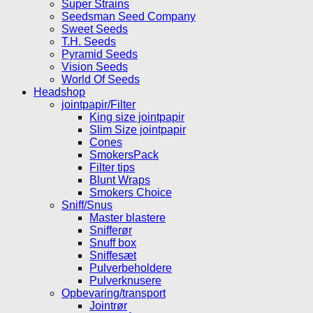
Super Strains
Seedsman Seed Company
Sweet Seeds
T.H. Seeds
Pyramid Seeds
Vision Seeds
World Of Seeds
Headshop
jointpapir/Filter
King size jointpapir
Slim Size jointpapir
Cones
SmokersPack
Filter tips
Blunt Wraps
Smokers Choice
Sniff/Snus
Master blastere
Snifferør
Snuff box
Sniffesæt
Pulverbeholdere
Pulverknusere
Opbevaring/transport
Jointrør