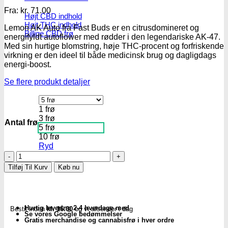
Fra:
kr.
71.00
Højt CBD indhold
Højt THC indhold
Lemon AK Auto fra Fast Buds er en citrusdomineret og
Billige CBD frø
energifyldt autoflower med rødder i den legendariske AK-47.
Med sin hurtige blomstring, høje THC-procent og forfriskende
virkning er den ideel til både medicinsk brug og dagligdags
energi-boost.
Se flere produkt detaljer
1 frø
3 frø
Antal frø
5 frø
10 frø
Ryd
Lemon
AK
Tilføj Til Kurv
Køb nu
Auto
Fem.
cannabis
frø
Hurtig levering 2-4 hverdage med
Bestil inden
kl. 16.00
og vi afsender i dag
-
Se vores Google bedømmelser
FastBuds
Gratis merchandise og cannabisfrø i hver ordre