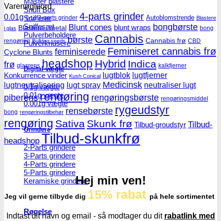
Master blastere
Varenøgleord
Snuff Box
4-parts grinder
0.01g
Snifferør
Autoblomstrende
2-parts grinder
0.1g
Blastere
Sniffesæt
Blunt cones
bongbørste
blunt wraps
Blastere i metal
bong
i glas
Pulverbeholdere
Cannabis
børste
Cannabis frø
rengøring
CBD
Bulldog seeds
Pulverknusere
Feminiseret cannabis frø
feminiserede
Cyclone Blunts
headshop
Hybrid
Indica
frø
glasrens
kalkfjerner
Digital vægte
lugtblok
lugtfjerner
Konkurrence vinder
Kush Conical
Medicinsk
lugtneutralisering
lugt spray
neutraliser lugt
0,1g vægte
rengøring
0,01g vægte
piberens
rengøringsbørste
rengøringsmiddel
0,001g vægte
rygeudstyr
rensebørste
bong
rengøringstilbehør
rengøring
Sativa
Skunk frø
Tilbud-
Tilbud-groudstyr
Grindere
Tilbud-skunkfrø
headshop
2-Parts grindere
3-Parts grindere
4-Parts grindere
5-Parts grindere
Hej min ven!
Keramiske grindere
15% rabat
Jeg vil gerne tilbyde dig
på hele sortimentet
Røgelse
Indtast dit navn og email - så modtager du dit
rabatlink med