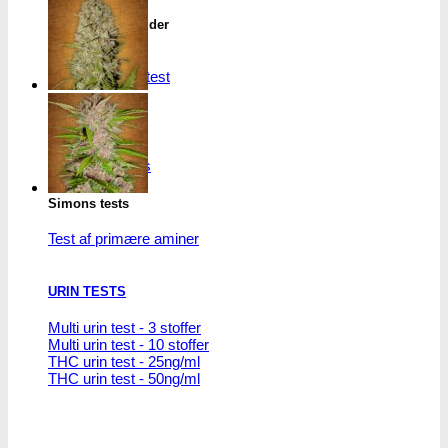
flere
varianter.
THC/Cannabinoider
Mulighederne
THC test
kan
Cannabinoider test
vælges
på
varesiden
Robadope
Robadope tests
Simons tests
Test af primære aminer
URIN TESTS
Multi urin test - 3 stoffer
Multi urin test - 10 stoffer
THC urin test - 25ng/ml
THC urin test - 50ng/ml