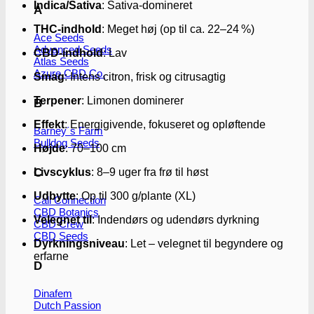
Indica/Sativa
: Sativa-domineret
A
THC-indhold
: Meget høj (op til ca. 22–24 %)
Ace Seeds
Advanced Seeds
CBD-indhold
: Lav
Atlas Seeds
Azure CBD Co.
Smag
: Intens citron, frisk og citrusagtig
Terpener
: Limonen dominerer
B
Effekt
: Energigivende, fokuseret og opløftende
Barney´s Farm
Bulldog Seeds
Højde
: 70–100 cm
Livscyklus
: 8–9 uger fra frø til høst
C
Udbytte
: Op til 300 g/plante (XL)
Cali Connection
CBD Botanics
Velegnet til
: Indendørs og udendørs dyrkning
CBD Crew
CBD Seeds
Dyrkningsniveau
: Let – velegnet til begyndere og
erfarne
D
Dinafem
Dutch Passion