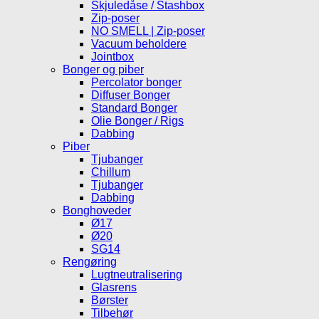
Skjuledåse / Stashbox
Zip-poser
NO SMELL | Zip-poser
Vacuum beholdere
Jointbox
Bonger og piber
Percolator bonger
Diffuser Bonger
Standard Bonger
Olie Bonger / Rigs
Dabbing
Piber
Tjubanger
Chillum
Tjubanger
Dabbing
Bonghoveder
Ø17
Ø20
SG14
Rengøring
Lugtneutralisering
Glasrens
Børster
Tilbehør