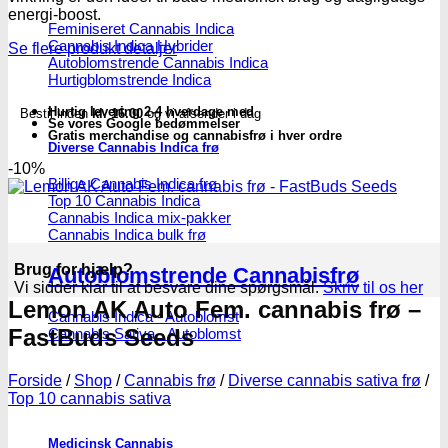
FastBuds
energi-boost.
Seeds
Feminiseret Cannabis Indica
Cannabis Indica Hybrider
antal
Se flere produkt detaljer
Autoblomstrende Cannabis Indica
Hurtigblomstrende Indica
Hurtig levering 2-4 hverdage med
Bestil inden
kl. 16.00
og vi afsender i dag
Se vores Google bedømmelser
Gratis merchandise og cannabisfrø i hver ordre
Diverse Cannabis Indica frø
-10%
Billige Cannabis Indica frø
Top 10 Cannabis Indica
Cannabis Indica mix-pakker
Cannabis Indica bulk frø
Brug for hjælp?
Autoblomstrende Cannabisfrø
Vi sidder klar til at besvare dine spørgsmål.
Skriv til os her
Lemon AK Auto Fem. cannabis frø –
Cannabis Indica - Autoblomst
FastBuds Seeds
Cannabis Sativa - Autoblomst
Forside
/
Shop
/
Cannabis frø
/
Diverse cannabis sativa frø
/
Top 10 cannabis sativa
Medicinsk Cannabis