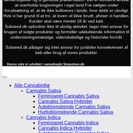
at overholde lovgivningen i eget land.
Frø sælges under
forudsætning af, at de ikke kultiveres i lande, hvor dette er ulovligt.
Hvis vi har grund til at tro, at loven vil blive brudt, afviser vi handlen.
Kunder skal være mindst 18 år ved køb.
Subseed.dk opfordrer ikke til ulovlig aktivitet, tager intet ansvar for
brugen af solgte produkter og formidler udelukkende information til
undervisningsmæssige, videnskabelige og historiske formål.
Subseed.dk påtager sig intet ansvar for juridiske konsekvenser af
køb eller brug af vores produkter.
Denne side er udviklet i samarbejde
Simpelseo.dk
Alle Cannabisfrø
Cannabis Sativa
Feminiseret Cannabis Sativa
Cannabis Sativa Hybrider
Autoblomstrende Cannabis Sativa
Hurtigblomstrende Cannabis Sativa
Cannabis Indica
Feminiseret Cannabis Indica
Cannabis Indica Hybrider