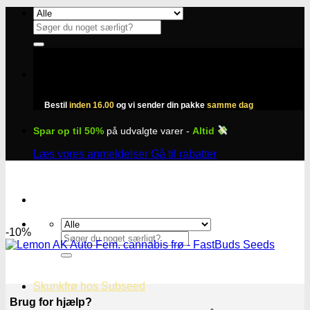
Fortsæt
til
Søg
indhold
efter:
Bestil
inden 16.00
og vi sender din pakke
samme dag
Spar op til 50%
på udvalgte varer -
Altid
Læs vores anmeldelser
Gå til rabatter
-10%
Søg
efter:
Skunkfrø hos Subseed
Brug for hjælp?