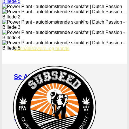
Cannabisavlere -og brands
Se Alle Brands
123
00 Seeds
710 Genetics