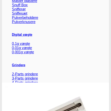
Master blastere
vælges
Snuff Box
på
Snifferør
varesiden
Sniffesæt
Pulverbeholdere
Pulverknusere
Digital vægte
0,1g vægte
0,01g vægte
0,001g vægte
Grindere
2-Parts grindere
3-Parts grindere
4-Parts grindere
5-Parts grindere
Keramiske grindere
Røgelse