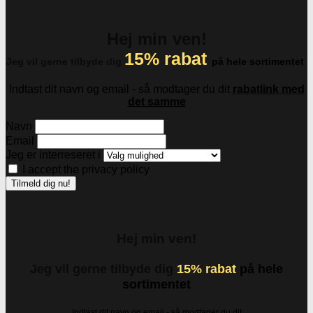
Hej min ven!
15% rabat
Jeg vil gerne tilbyde dig
på hele sortimentet
Indtast dit navn og email - så modtager du dit
rabatlink med
det samme
Navn
Email
Jeg er interreseret i
I accept the privacy policy
Hej min ven!
Jeg vil gerne tilbyde dig
15% rabat
på hele
sortimentet
Indtast dit navn og email - så modtager du dit