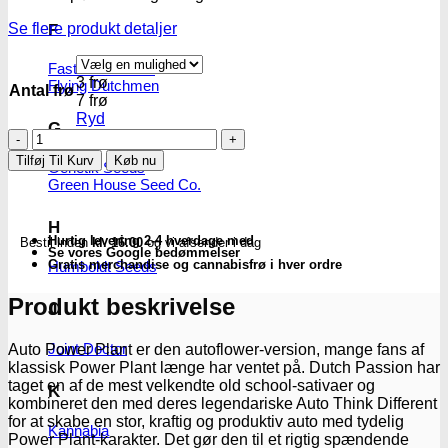
Se flere produkt detaljer
F
Fastbuds Seeds
3 frø
Flying Dutchmen
Antal frø
7 frø
Ryd
G
Power
Plant
Tilføj Til Kurv
Køb nu
Genetik Seeds
-
Green House Seed Co.
autoblomstrende
skunkfrø
|
H
Hurtig levering 2-4 hverdage med
Bestil inden
kl. 16.00
og vi afsender i dag
Dutch
Se vores Google bedømmelser
Passion
Gratis merchandise og cannabisfrø i hver ordre
Humboldt Seeds
antal
Produkt beskrivelse
J
Joint Doctor
Auto Power Plant er den autoflower-version, mange fans af
klassisk Power Plant længe har ventet på. Dutch Passion har
taget en af de mest velkendte old school-sativaer og
K
kombineret den med deres legendariske Auto Think Different
for at skabe en stor, kraftig og produktiv auto med tydelig
Kannabia
Power Plant-karakter. Det gør den til et rigtig spændende