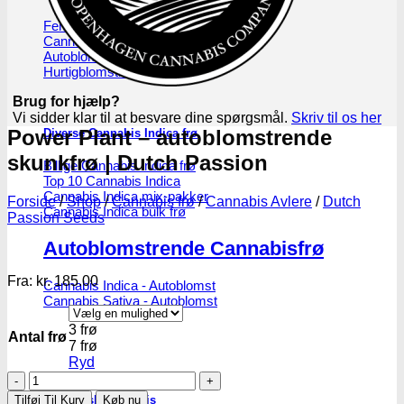
Feminiseret Cannabis Indica
Cannabis Indica Hybrider
Autoblomstrende Cannabis Indica
Hurtigblomstrende Indica
Brug for hjælp?
Vi sidder klar til at besvare dine spørgsmål.
Skriv til os her
Power Plant – autoblomstrende
Diverse Cannabis Indica frø
skunkfrø | Dutch Passion
Billige Cannabis Indica frø
Top 10 Cannabis Indica
Cannabis Indica mix-pakker
Forside
/
Shop
/
Cannabis frø
/
Cannabis Avlere
/
Dutch
Cannabis Indica bulk frø
Passion Seeds
Autoblomstrende Cannabisfrø
Fra:
kr.
185.00
Cannabis Indica - Autoblomst
Cannabis Sativa - Autoblomst
3 frø
Antal frø
7 frø
Ryd
Power
Plant
Medicinsk Cannabis
Tilføj Til Kurv
Køb nu