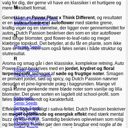
valg for dig, der gerne vil have en klassiker i et hurtigere og
M
mere fleksibelt format.
Genetikken er
Power Plant x Think Different
, og resultatet
Medical Marijuana Gen.
er en
sativa-domineret autoflower
med stærke grene,
Medical Seeds Co.
kraftig vigør og en størrelse, der ligger over gennemsnittet for
autos. Dutch Passion beskriver den som en stor autoflower
N
med tunge blomster, god flower-to-leaf-ratio og meget
klæbrige topskud. Det betyder, at du får en plante, som ikke
Nirvana Seeds
bare er hurtig, men som også føles seriøs i både struktur og
slutresultat.
R
Aroma og smag går i den klassiske, komplekse retning. Auto
Power Plant beskrives med en
jordet, krydret og floral
Ripper Seeds
terpeneprofil
, ledsaget af
søde og frugtige noter
. Smagen
Royal Queen Seeds
er primært jordet, sød og spicy, og Dutch Passion nævner
desuden et pine-lignende præg i baggrunden. Mange vil
S
også kunne genkende mere bløde noter som vanilje og lilla
blomster. Det giver sorten en lagdelt old school-profil, som
Subseed's
føles både velkendt og karakterfuld.
Sensi Seeds
Serious Seeds
Effekten ligger tydeligt i sativa-feltet. Dutch Passion beskriver
Sumo Seeds
en
meget opløftende og energisk effekt
med stærk mental
Super Strains
buzz og klar eufori. Samtidig beskrives oplevelsen som rolig
Seedsman Co.
og behagelig, hvilket gør den mere brugbar end nogle af de
Sweet Seeds