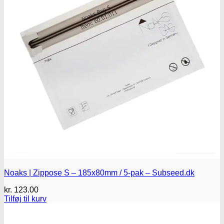
Røgelsespinde
Røgelseskegler
Salviebundter
Røgelsesholdere
Rengøring
Lugt- og duftfjernere
Glasrens
Børster
Tilbehør
Noaks | Zippose S – 185x80mm / 5-pak – Subseed.dk
kr.
123.00
Tilføj til kurv