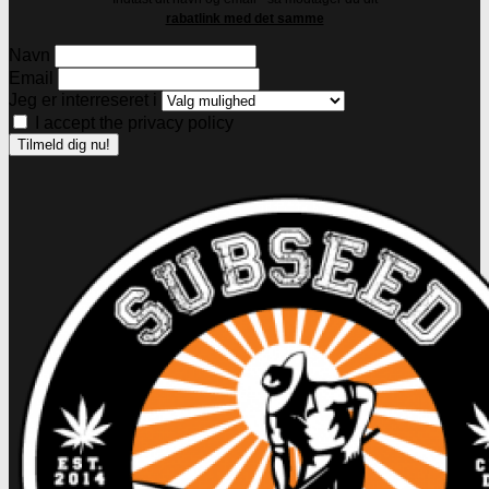
rabatlink med det samme
Navn
Email
Jeg er interreseret i
I accept the privacy policy