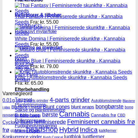
Reflektorer & tilbehør
Thai Fantasy | Feminiserede skunkfrø - Kannabia
Seeds
Fra:
kr.
55.00
HPS/MH/CFL
Refleksivt mylar/folie
White Domina | Feminiserede skunkfrø - Kannabia
Seeds
Fra:
kr.
55.00
Forspiring og plantestart
Root!t
Mataro Blue | Feminiserede skunkfrø - Kannabia
Root Riot
Seeds
Fra:
kr.
79.00
Jiffy disks
Eazy Plugs
Kritic | Autoblomstrende skunkfrø - Kannabia Seeds
Grodan
Fra:
kr.
65.00
Efterbehandling
Varenøgleord
4-parts grinder
Tørrenet
0.01g
Autoblomstrende
2-parts grinder
0.1g
Blastere
Plantetrimmere
Blunt cones
bongbørste
blunt wraps
Blastere i metal
bong
i glas
Sakse og plantetrimmere
Cannabis
børste
Bubble bags
Cannabis frø
rengøring
CBD
Bulldog seeds
Pollenpressere
Feminiseret cannabis frø
feminiserede
Cyclone Blunts
Fugtighedsregulering
headshop
Hybrid
Indica
frø
Mikroskoper
glasrens
kalkfjerner
lugtblok
lugtfjerner
Konkurrence vinder
Kush Conical