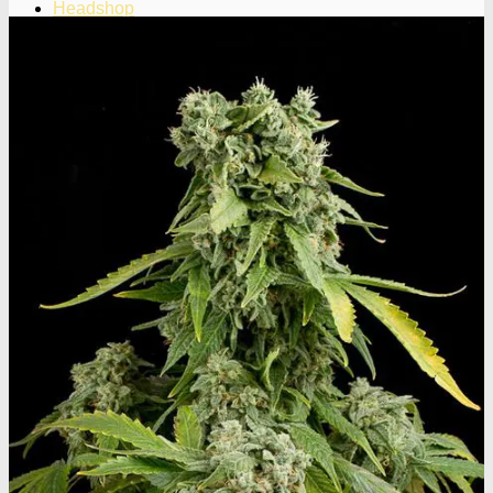
Headshop
Headshop
Jointpapir og filter
King Size Jointpapir
Slim Size Jointpapir
Cones
Filtertips
Blunt wraps
SmokersPack
Smokers Choice
Opbevaring og transport
Vacuum beholdere
Jointrør