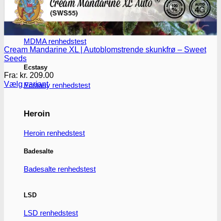
MDMA
MDMA renhedstest
Cream Mandarine XL | Autoblomstrende skunkfrø – Sweet
Seeds
Ecstasy
Fra:
kr.
209.00
Vælg variant
Ecstasy renhedstest
Dette
vare
har
Heroin
flere
varianter.
Heroin renhedstest
Mulighederne
kan
Badesalte
vælges
på
Badesalte renhedstest
varesiden
LSD
LSD renhedstest