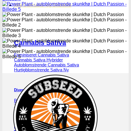
Alle Cannabis -og Skunkfrø
Cannabis Sativa
Feminiseret Cannabis Sativa
Cannabis Sativa Hybrider
Autoblomstrende Cannabis Sativa
Hurtigblomstrende Sativa
Diverse Cannabis Sativa frø
Billige Cannabis Sativa frø
Top 10 Cannabis Sativa
Cannabis Sativa mix-pakker
Cannabis Sativa bulk frø
Cannabis Indica