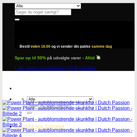
Fortsæt
til
Søg
indhold
efter:
Bestil
inden 16.00
og vi sender din pakke
samme dag
Spar op til 50%
på udvalgte varer -
Altid
Læs vores anmeldelser
Gå til rabatter
Søg
efter:
Skunkfrø hos Subseed