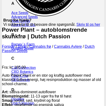
A
Ace Seeds
Advanced Seeds
Brug for hjælp?
Atlas Seeds
Vi sidder klar til at besvare dine spørgsmål.
Skriv til os her
Azure CBD Co.
Power Plant – autoblomstrende
B
skunkfrø | Dutch Passion
Barney´s Farm
Forside
/
Shop
/
Cannabis frø
/
Cannabis Avlere
/
Dutch
Bulldog Seeds
Passion Seeds
C
Fra:
kr.
185.00
Cali Connection
CBD Botanics
Auto Power Plant er en stor og kraftig autoflower med
CBD Crew
CBD Seeds
klassisk sativa-energi, høj resinproduktion og masser af old
school-charme.
D
Art:
sativa-domineret autoflower
Blomstringstid:
11-13 uger fra frø til høst
Dinafem
Smag:
jordet, sød, krydret og floral
Dutch Passion
Effekt:
opløftende og energisk sativa