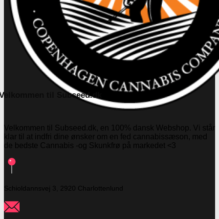
Velkommen til Subseed.dk
Velkommen til Subseed.dk, en 100% dansk Webshop. Vi står
klar til at indfri dine ønsker om en fed cannabissæson, med
de bedste Cannabis -og Skunkfrø på markedet <3
Schioldannsvej 3, 2920 Charlottenlund