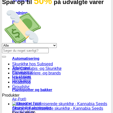
50%
Spar op til
på udvalgte varer
Gødning
Biobizz
Ventilation
Blæsere
Ventilationsrør -og slanger
Se alle tilbud her
Blæseregulator
Søg
efter:
Automatisering
Skunkfrø hos Subseed
Tidskontrol
Alle Cannabis -og Skunkfrø
Klimakontrol
Cannabisavlere -og brands
Lys skinner
Narkotests
Vandkølere
Headshop
Groudstyr
Plantepotter og bakker
Produkter
Air-Pot®
Plantepotter i stof
Almindelige plantepotter
Skunk +| Feminiserede skunkfrø - Kannabia Seeds
Plastikbakker
Fra:
kr.
65.00