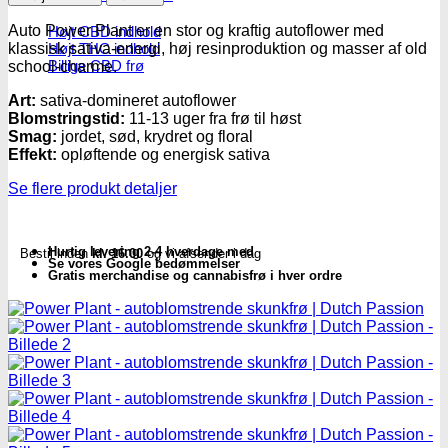
-
autoblomstrende
Auto Power Plant er en stor og kraftig autoflower med
Højt CBD indhold
skunkfrø
Højt THC indhold
klassisk sativa-energi, høj resinproduktion og masser af old
|
Billige CBD frø
school-charme.
Dutch
Passion
Art:
sativa-domineret autoflower
antal
Blomstringstid:
11-13 uger fra frø til høst
Smag:
jordet, sød, krydret og floral
Effekt:
opløftende og energisk sativa
Se flere produkt detaljer
Hurtig levering 2-4 hverdage med
Bestil inden
kl. 16.00
og vi afsender i dag
Se vores Google bedømmelser
Gratis merchandise og cannabisfrø i hver ordre