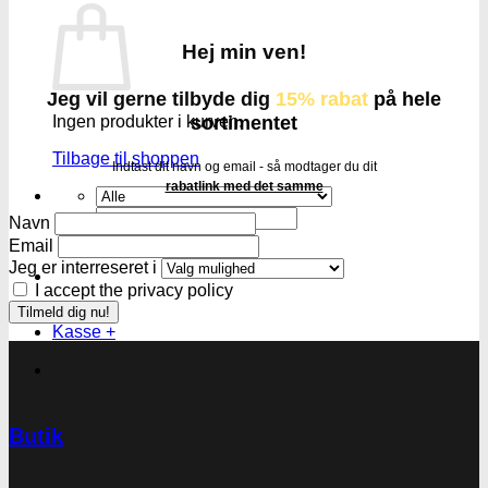
Hej min ven!
Jeg vil gerne tilbyde dig
15% rabat
på hele
sortimentet
Ingen produkter i kurven.
Tilbage til shoppen
Indtast dit navn og email - så modtager du dit
rabatlink med det samme
Søg
Navn
efter:
Email
Jeg er interreseret i
I accept the privacy policy
Kasse
+
Butik