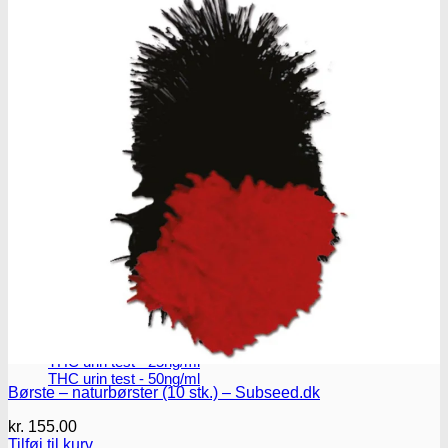
THC/Cannabinoider
THC test
Cannabinoider test
Robadope
Robadope tests
Simons tests
Test af primære aminer
URIN TESTS
Multi urin test - 3 stoffer
Multi urin test - 10 stoffer
THC urin test - 25ng/ml
THC urin test - 50ng/ml
Børste – naturbørster (10 stk.) – Subseed.dk
kr.
155.00
Tilføj til kurv