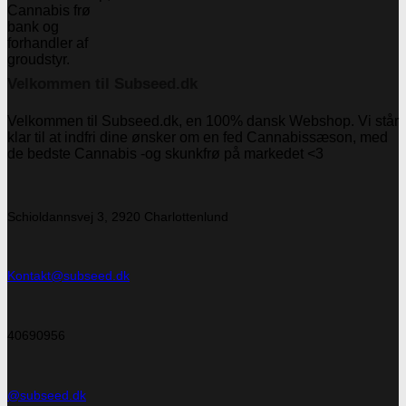
Velkommen til Subseed.dk
Velkommen til Subseed.dk, en 100% dansk Webshop. Vi står
klar til at indfri dine ønsker om en fed Cannabissæson, med
de bedste Cannabis -og skunkfrø på markedet <3
Schioldannsvej 3, 2920 Charlottenlund
Kontakt@subseed.dk
40690956
@subseed.dk