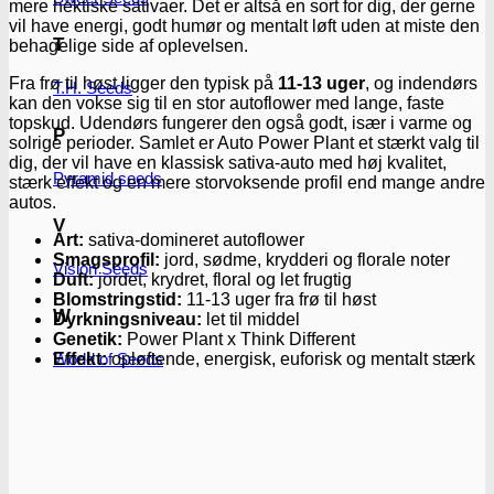
mere hektiske sativaer. Det er altså en sort for dig, der gerne
vil have energi, godt humør og mentalt løft uden at miste den
T
behagelige side af oplevelsen.
Fra frø til høst ligger den typisk på
11-13 uger
, og indendørs
T.H. Seeds
kan den vokse sig til en stor autoflower med lange, faste
topskud. Udendørs fungerer den også godt, især i varme og
P
solrige perioder. Samlet er Auto Power Plant et stærkt valg til
dig, der vil have en klassisk sativa-auto med høj kvalitet,
Pyramid seeds
stærk effekt og en mere storvoksende profil end mange andre
autos.
V
Art:
sativa-domineret autoflower
Smagsprofil:
jord, sødme, krydderi og florale noter
Vision Seeds
Duft:
jordet, krydret, floral og let frugtig
Blomstringstid:
11-13 uger fra frø til høst
W
Dyrkningsniveau:
let til middel
Genetik:
Power Plant x Think Different
World of Seeds
Effekt:
opløftende, energisk, euforisk og mentalt stærk