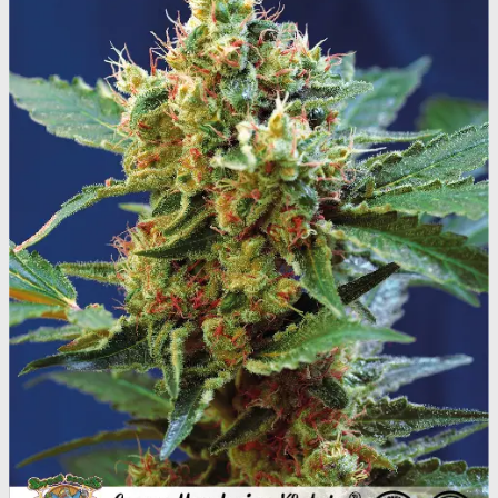
Oplev ALLe vores
brands lige her
Gå til brands
Narkotests
Narkotests
Kokain Tests
Kokain renhedhedstest
Crack renhedhedstest
Kokain blandingsmiddel test