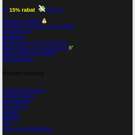
15% rabat
Få
Klik her
Rabatter og tilbud
Alle vores Cannabis -og Skunkfrø
Groudstyr
Headshop
Billige Skunk -og Cannabis frø
Gratis Skunk -og Cannabis frø
Skunk avlere- og brands
Narkotikatests
Kunderservice
Handelsbetingelser
Artikler og blog
Om Subseed
Returnering
Kontakt
Betaling
FAQ
Læs vores anmeldelser