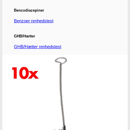
Benzodiazepiner
Benzoer renhedstest
GHB/Hætter
GHB/Hætter renhedstest
Ketamin
Ketamin renhedstest
MCPP
MCPP test
Opiater
Opiater renhedstest