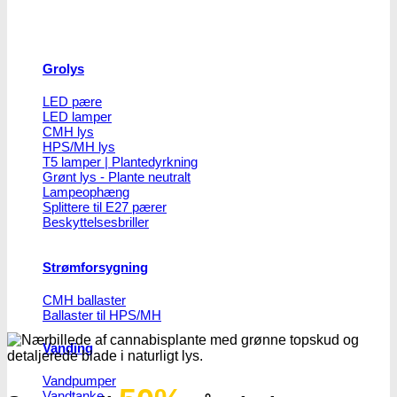
Grolys
LED pære
LED lamper
CMH lys
HPS/MH lys
T5 lamper | Plantedyrkning
Grønt lys - Plante neutralt
Lampeophæng
Splittere til E27 pærer
Beskyttelsesbriller
Strømforsygning
CMH ballaster
Ballaster til HPS/MH
Vanding
Vandpumper
Vandtanke