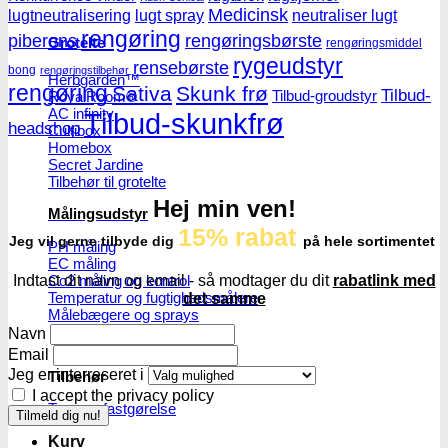
Medicinsk
lugtneutralisering
lugt spray
neutraliser lugt
rengøring
piberens
rengøringsbørste
Grotelte
rengøringsmiddel
rygeudstyr
rensebørste
bong
rengøringstilbehør
Herbgarden™
rengøring
Sativa
Skunk frø
Tilbud-
Tilbud-groudstyr
RoyalRoom®
AC infinity
Tilbud-skunkfrø
headshop
Cultibox
Homebox
Secret Jardine
Tilbehør til grotelte
Hej min ven!
Målingsudstyr
15% rabat
Jeg vil gerne tilbyde dig
på hele sortimentet
PH måling
EC måling
Co2 måling og kontrol
Indtast dit navn og email - så modtager du dit
rabatlink med
Temperatur og fugtighedsmålere
det samme
Målebægere og sprays
Navn
Email
Jeg er interreseret i
Tilbehør
I accept the privacy policy
Tape og fastgørelse
Kurv