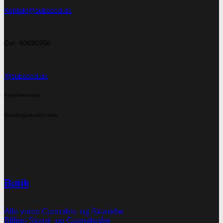
Kontakt@subseed.dk
Cvr: 40690956
@subseed.dk
Fragtmetoder
Betalingsmuligheder
Butik
Alle vores Cannabis -og Skunkfrø
Billige Skunk -og Cannabisfrø