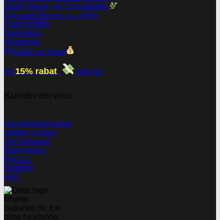
Gratis Skunk -og Cannabisfrø
Cannabis brands og avlere
Papir og filter
Narkotests
Headshop
Rabatter og tilbud
15% rabat
Få
Klik her
Kunderservice
Handelsbetingelser
Artikler og blog
Om Subseed
Returnering
Kontakt
Betaling
FAQ