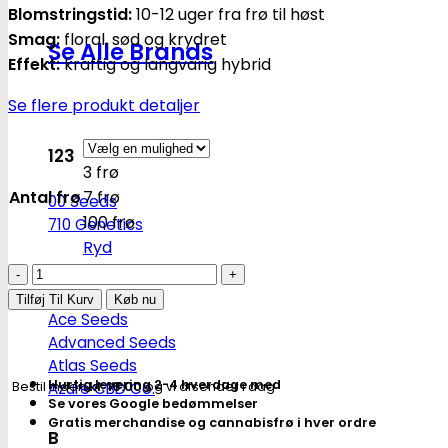
Blomstringstid:
10-12 uger fra frø til høst
Smag:
floral, sød og krydret
Se Alle Brands
Effekt:
kraftig og langvarig hybrid
Se flere produkt detaljer
123
3 frø
Antal frø
7 frø
00 Seeds
100 frø
710 Genetics
Ryd
Mac
A
#1
Tilføj Til Kurv
Køb nu
Ace Seeds
-
Advanced Seeds
autoblomstrende
Atlas Seeds
skunkfrø
Hurtig levering 2-4 hverdage med
Bestil inden
kl. 16.00
og vi afsender i dag
Azure CBD Co.
|
Se vores Google bedømmelser
Dutch
Gratis merchandise og cannabisfrø i hver ordre
B
Passion