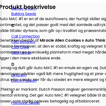
Produkt beskrivelse
antal
Barney´s Farm
Bulldog Seeds
Auto MAC #1 er en af de autoflowers, der hurtigt skiller 
sortimentet, og det passer godt med det samlede udtryk: h
C
både tiltaler dyrkere, som går op i kvalitet og præsenta
Cali Connection
Genetikken består af
Miracle Alien Cookies x Auto Think
CBD Botanics
Passion fremhæver, at den er stabil, kraftig og velegnet
CBD Crew
kombinerer en overskuelig planteform med meget hårde o
CBD Seeds
ligger i den mere eksklusive ende.
D
I smag og duft går Auto MAC #1 en smule sin egen vej. Du
fænotyper udvikler også lidt mere frugtighed og et pin
Dinafem
citrus eller candy. Her får du i stedet en mere elegant o
Dutch Passion
Effekten er markant. Dutch Passion angiver gennemsnitl
F
mental virkning. Det gør Auto MAC #1 velegnet både til da
power, som stadig opleves behagelig og afbalanceret.
Fastbuds Seeds