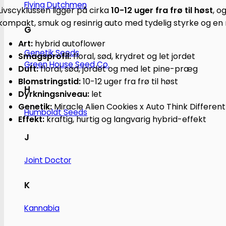
Flying Dutchmen
Livscyklussen ligger på cirka
10-12 uger fra frø til høst
, o
kompakt, smuk og resinrig auto med tydelig styrke og en
G
Art:
hybrid autoflower
Genetik Seeds
Smagsprofil:
floral, sød, krydret og let jordet
Green House Seed Co.
Duft:
floral, sød, jordet og med let pine-præg
Blomstringstid:
10-12 uger fra frø til høst
H
Dyrkningsniveau:
let
Genetik:
Miracle Alien Cookies x Auto Think Different
Humboldt Seeds
Effekt:
kraftig, hurtig og langvarig hybrid-effekt
J
Joint Doctor
K
Kannabia