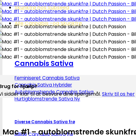
Skunkfrø hos Subseed
Alle Cannabis -og Skunkfrø
Cannabis Sativa
Feminiseret Cannabis Sativa
Cannabis Sativa Hybrider
Brug for hjælp?
Autoblomstrende Cannabis Sativa
Vi sidder klar til at besvare dine spørgsmål.
Skriv til os her
Hurtigblomstrende Sativa
Diverse Cannabis Sativa frø
Mac #1 – autoblomstrende skunkfrø
Billige Cannabis Sativa frø