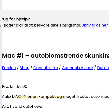
Brug for hjælp?
Vi sidder klar til at besvare dine spørgsmål.
Skriv til os her
Mac #1 – autoblomstrende skunkfrø
Forside
/
Shop
/
Cannabis frø
/
Cannabis Avlere
/
Dutch
Fra:
kr.
155.00
Auto MAC #1 er en kompakt og meget frostet auto med s
Cannabisavlere -og brands
Art:
hybrid autoflower