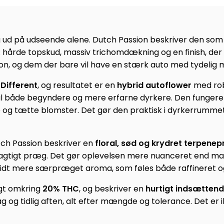
sig ud på udseende alene. Dutch Passion beskriver den so
årde topskud, massiv trichomdækning og en finish, der giv
tion, og dem der bare vil have en stærk auto med tydeli
 Different
, og resultatet er en
hybrid autoflower
med rob
 til både begyndere og mere erfarne dyrkere. Den fungere
g tætte blomster. Det gør den praktisk i dyrkerrummet,
tch Passion beskriver en
floral, sød og krydret terpenepr
e-agtigt præg. Det gør oplevelsen mere nuanceret end m
g lidt mere særpræget aroma, som føles både raffineret og
igt omkring
20% THC
, og beskriver en
hurtigt indsættend
g og tidlig aften, alt efter mængde og tolerance. Det er