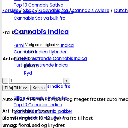
Top 10 Cannabis Sativa
Forside
/
Shop
/
Cannabis frø
/
Cannabis Avlere
/
Dutch
Cannabis Sativa mix-pakker
Cannabis Sativa bulk frø
Cannabis Indica
Fra:
kr.
155.00
Feminiseret Cannabis Indica
3 frø
Cannabis Indica Hybrider
Autoblomstrende Cannabis Indica
Antal frø
7 frø
Hurtigblomstrende Indica
100 frø
Ryd
Mac
Diverse Cannabis Indica frø
#1
Tilføj Til Kurv
Køb nu
-
Billige Cannabis Indica frø
Auto MAC #1 er en kompakt og meget frostet auto med s
autoblomstrende
Top 10 Cannabis Indica
skunkfrø
Art:
hybrid autoflower
Cannabis Indica mix-pakker
|
Blomstringstid:
Cannabis Indica bulk frø
10-12 uger fra frø til høst
Dutch
Smag:
floral, sød og krydret