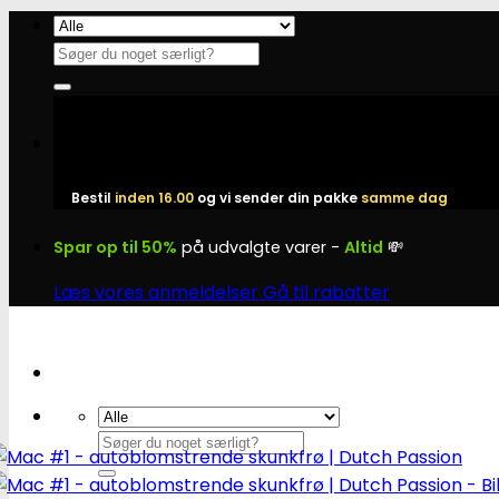
Fortsæt
til
Søg
indhold
efter:
Bestil
inden 16.00
og vi sender din pakke
samme dag
Spar op til 50%
på udvalgte varer -
Altid
💸
Læs vores anmeldelser
Gå til rabatter
Søg
efter: