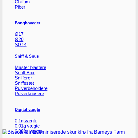
Chillum
flere
Piber
varianter.
Mulighederne
kan
Bonghoveder
vælges
på
Ø17
varesiden
Ø20
SG14
Sniff & Snus
Master blastere
Snuff Box
Snifferør
Sniffesæt
Pulverbeholdere
Pulverknusere
Digital vægte
0,1g vægte
0,01g vægte
0,001g vægte