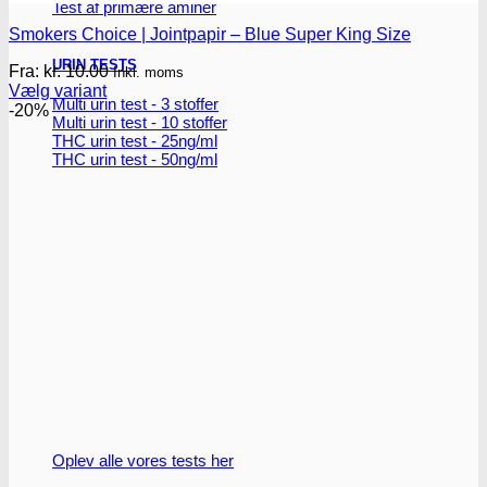
Test af primære aminer
Smokers Choice | Jointpapir – Blue Super King Size
URIN TESTS
Fra:
kr.
10.00
Inkl. moms
Vælg variant
Multi urin test - 3 stoffer
Dette
-20%
Multi urin test - 10 stoffer
vare
THC urin test - 25ng/ml
har
THC urin test - 50ng/ml
flere
varianter.
Mulighederne
kan
vælges
på
varesiden
Oplev alle vores tests her