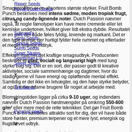
Ripper Seeds
Smagsprofilen er en af sortens største styrker. Fruit Bomb
Royal Queen Seeds
Punch beskrives med
intens sødme, moden tropisk frugt,
citrus og candy-lignende noter
. Dutch Passion nævner
S
også, at nogle fænotyper kan have mere cremede eller let
kemiske undertoner, hvilket giver lidt ekstra dybde. Resultatet
Subseed's
er en sort, der både føles fyldig, levende og markant. Det er
Sensi Seeds
den type aroma, der hurtigt fylder hele rummet og efterlader
Serious Seeds
et meget tydeligt indtryk.
Sumo Seeds
Super Strains
Effekten matcher det kraftige smagsudtryk. Producenten
Seedsman Co.
beskriver et
glad, socialt og langvarigt high
med tung
Sweet Seeds
styrke bag sig. Det er en sort, der passer godt til kreative
aktiviteter, sociale sammenhænge og dagtimer, hvor du
T
stadig gerne vil have energi og opløftende mental effekt.
Samtidig er det ikke en letvægter, og den høje styrke betyder,
at også mere erfarne brugere får noget at arbejde med.
T.H. Seeds
Blomstringstiden ligger på cirka
9-10 uger
, og indendørs
P
nævner Dutch Passion høstmængder på omkring
550-600
g/m²
eller mere med de rette teknikker. Det gør Fruit Bomb
Pyramid seeds
Punch til en særdeles attraktiv sort for dig, der vil have både
store høster, premium terpener og et mere lyst, energisk og
frugtdrevet udtryk.
V