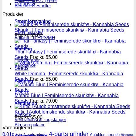
Splittere til E27 pærer
Groudstyr
Beskyttelsesbriller
Produkter
Strømforsygning
Skunk +| Feminiserede skunkfrø - Kannabia Seeds
CMH ballaster
Fra:
kr.
65.00
Ballaster til HPS/MH
Vanding
Thai Fantasy | Feminiserede skunkfrø - Kannabia
Seeds
Fra:
kr.
55.00
Vandpumper
Vandtanke
White Domina | Feminiserede skunkfrø - Kannabia
Seeds
Fra:
kr.
55.00
Gødning
Biobizz
Mataro Blue | Feminiserede skunkfrø - Kannabia
Seeds
Fra:
kr.
79.00
Ventilation
Kritic | Autoblomstrende skunkfrø - Kannabia Seeds
Blæsere
Fra:
kr.
65.00
Ventilationsrør -og slanger
Blæseregulator
Varenøgleord
4-parts grinder
0.01g
Autoblomstrende
2-parts grinder
0.1g
Blastere
Automatisering