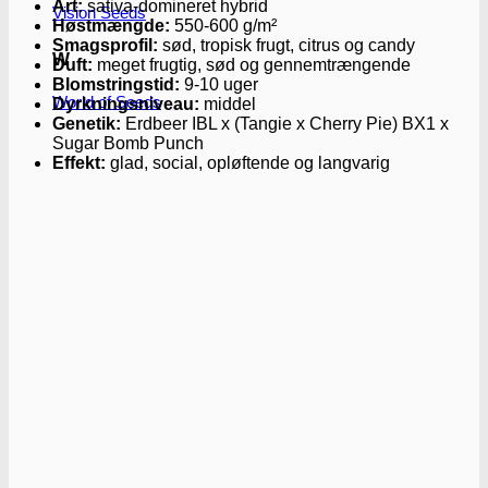
Art:
sativa-domineret hybrid
Vision Seeds
Høstmængde:
550-600 g/m²
Smagsprofil:
sød, tropisk frugt, citrus og candy
W
Duft:
meget frugtig, sød og gennemtrængende
Blomstringstid:
9-10 uger
World of Seeds
Dyrkningsniveau:
middel
Genetik:
Erdbeer IBL x (Tangie x Cherry Pie) BX1 x
Sugar Bomb Punch
Effekt:
glad, social, opløftende og langvarig