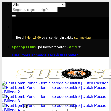
Fortsæt
til
Søg
indhold
efter:
Bestil
inden 16.00
og vi sender din pakke
samme dag
Spar op til 50%
på udvalgte varer -
Altid
💸
Læs vores anmeldelser
Gå til rabatter
Søg