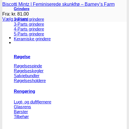
Biscotti Mintz | Feminiserede skunkfrø – Barney’s Farm
Grindere
Fra:
kr.
81.00
2-Parts grindere
Vælg variant
3-Parts grindere
Dette
4-Parts grindere
vare
5-Parts grindere
har
Keramiske grindere
flere
varianter.
Mulighederne
kan
Røgelse
vælges
på
Røgelsespinde
varesiden
Røgelseskegler
Salviebundter
Røgelsesholdere
Rengøring
Lugt- og duftfjernere
Glasrens
Børster
Tilbehør