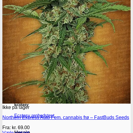
Narkotests
Kokain Tests
Kokain renhedhedstest
Crack renhedhedstest
Kokain blandingsmiddel test
MDMA
MDMA renhedstest
Ecstasy
Ikke på lager
Ecstasy renhedstest
Northern Express Auto Fem. cannabis frø – FastBuds Seeds
Fra:
kr.
69.00
Heroin
Vælg variant