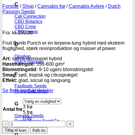
C
Forside
/
Shop
/
Cannabis frø
/
Cannabis Avlere
/
Dutch
Passion Seeds
Cali Connection
CBD Botanics
CBD Crew
CBD Seeds
Fra:
kr.
299.00
Fruit Bomb Punch er en terpene-tung hybrid med ekstrem
D
frugtighed, stærk resinproduktion og masser af power.
Dinafem
Art:
sativa-domineret hybrid
Dutch Passion
Høstmængde:
550-600 g/m²
Blomstringstid:
9-10 ugers blomstringstid
F
Smag:
sød, tropisk og citruspræget
Effekt:
glad, social og langvarig
Fastbuds Seeds
Se flere produkt detaljer
Flying Dutchmen
G
3 frø
Antal frø
5 frø
Genetik Seeds
Ryd
Green House Seed Co.
Fruit
Bomb
Tilføj til kurv
Køb nu
H
Punch