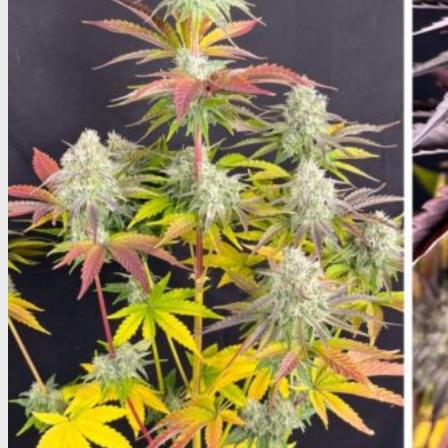
Billige Cannabis Sativa frø
Top 10 Cannabis Sativa
Cannabis Sativa mix-pakker
Cannabis Sativa bulk frø
Cannabis Indica
Feminiseret Cannabis Indica
Cannabis Indica Hybrider
Autoblomstrende Cannabis Indica
Hurtigblomstrende Indica
Diverse Cannabis Indica frø
Billige Cannabis Indica frø
Top 10 Cannabis Indica
Cannabis Indica mix-pakker
Cannabis Indica bulk frø
Autoblomstrende Cannabisfrø
Cannabis Indica - Autoblomst
Cannabis Sativa - Autoblomst