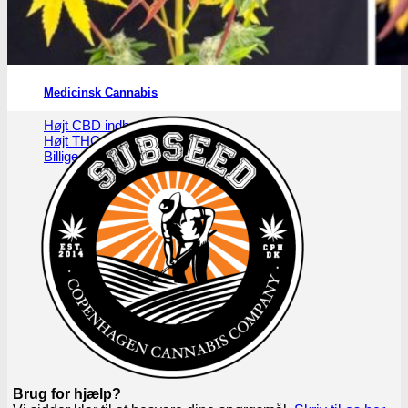
Medicinsk Cannabis
Højt CBD indhold
Højt THC indhold
Billige CBD frø
Brug for hjælp?