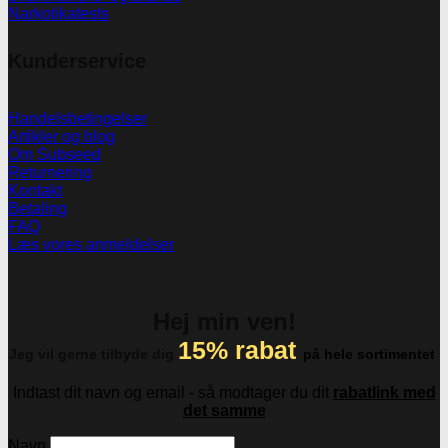
Narkotikatests
Kunderservice
Handelsbetingelser
Artikler og blog
Om Subseed
Returnering
Kontakt
Betaling
FAQ
Læs vores anmeldelser
Hej min ven!
15% rabat
Jeg vil gerne tilbyde dig
på hele sortimentet
Indtast dit navn og email - så modtager du dit
rabatlink med
det samme
Navn