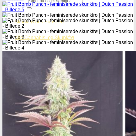
efter:
Skunkfrø hos Subseed
Alle Cannabis -og Skunkfrø
Cannabis Sativa
Feminiseret Cannabis Sativa
Cannabis Sativa Hybrider
Autoblomstrende Cannabis Sativa
Hurtigblomstrende Sativa
Diverse Cannabis Sativa frø