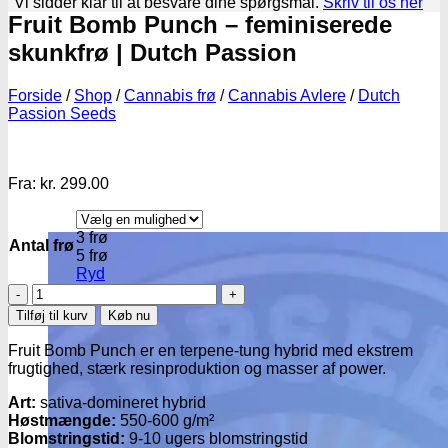
Vi sidder klar til at besvare dine spørgsmål.
Skriv til os her
Fruit Bomb Punch – feminiserede
skunkfrø | Dutch Passion
Forside
/
Shop
/
Cannabis frø
/
Cannabis Avlere
/
Dutch
Passion Seeds
Fra:
kr.
299.00
3 frø
Antal frø
5 frø
Ryd
Fruit
Bomb
Tilføj til kurv
Køb nu
Punch
-
Fruit Bomb Punch er en terpene-tung hybrid med ekstrem
feminiserede
frugtighed, stærk resinproduktion og masser af power.
skunkfrø
|
Art:
sativa-domineret hybrid
Dutch
Høstmængde:
550-600 g/m²
Passion
Blomstringstid:
9-10 ugers blomstringstid