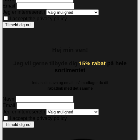
Email
Jeg er interreseret i
I accept the privacy policy
Hej min ven!
Jeg vil gerne tilbyde dig
15% rabat
på hele
sortimentet
Indtast dit navn og email - så modtager du dit
rabatlink med det samme
Navn
Email
Jeg er interreseret i
I accept the privacy policy