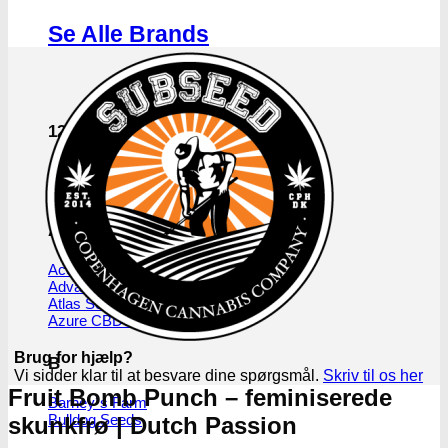
Se Alle Brands
123
00 Seeds
710 Genetics
A
Ace Seeds
Advanced Seeds
Atlas Seeds
Azure CBD Co.
Brug for hjælp?
B
Vi sidder klar til at besvare dine spørgsmål.
Skriv til os her
Fruit Bomb Punch – feminiserede
Barney´s Farm
Bulldog Seeds
skunkfrø | Dutch Passion