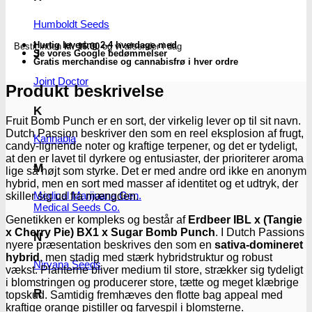
-
feminiserede
Humboldt Seeds
skunkfrø
Hurtig levering 2-4 hverdage med
Bestil inden
kl. 16.00
og vi afsender i dag
|
J
Se vores Google bedømmelser
Dutch
Gratis merchandise og cannabisfrø i hver ordre
Passion
Joint Doctor
antal
Produkt beskrivelse
K
Fruit Bomb Punch er en sort, der virkelig lever op til sit navn.
Dutch Passion beskriver den som en reel eksplosion af frugt,
Kannabia
candy-lignende noter og kraftige terpener, og det er tydeligt,
at den er lavet til dyrkere og entusiaster, der prioriterer aroma
M
lige så højt som styrke. Det er med andre ord ikke en anonym
hybrid, men en sort med masser af identitet og et udtryk, der
Medical Marijuana Gen.
skiller sig ud fra mængden.
Medical Seeds Co.
Genetikken er kompleks og består af
Erdbeer IBL x (Tangie
x Cherry Pie) BX1 x Sugar Bomb Punch
. I Dutch Passions
N
nyere præsentation beskrives den som en
sativa-domineret
hybrid
, men stadig med stærk hybridstruktur og robust
Nirvana Seeds
vækst. Planterne bliver medium til store, strækker sig tydeligt
i blomstringen og producerer store, tætte og meget klæbrige
R
topskud. Samtidig fremhæves den flotte bag appeal med
kraftige orange pistiller og farvespil i blomsterne.