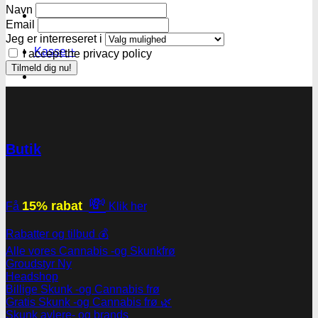
Navn
Email
Jeg er interreseret i
Kasse
+
I accept the privacy policy
Butik
💸
15% rabat
Få
Klik her
Rabatter og tilbud 💰
Alle vores Cannabis -og Skunkfrø
Groudstyr
Headshop
Billige Skunk -og Cannabis frø
Gratis Skunk -og Cannabis frø 🌿
Skunk avlere- og brands