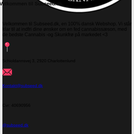
Velkommen til Subseed.dk
Velkommen til Subseed.dk, en 100% dansk Webshop. Vi står
klar til at indfri dine ønsker om en fed cannabissæson, med
de bedste Cannabis -og Skunkfrø på markedet <3
Schioldannsvej 3, 2920 Charlottenlund
Kontakt@subseed.dk
Cvr: 40690956
@subseed.dk