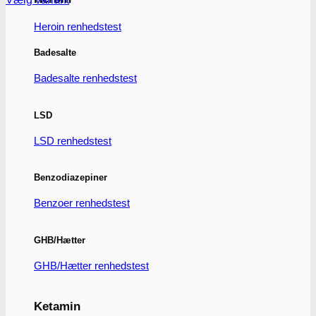
Dette
vare
Heroin renhedstest
har
flere
Badesalte
varianter.
Mulighederne
Badesalte renhedstest
kan
vælges
på
LSD
varesiden
LSD renhedstest
Benzodiazepiner
Benzoer renhedstest
GHB/Hætter
GHB/Hætter renhedstest
Ketamin