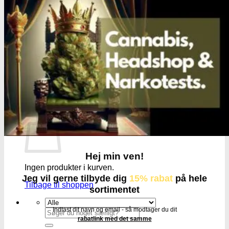
PH måling
EC måling
Co2 måling og kontrol
Temperatur og fugtighedsmålere
Målebægere og sprays
Tilbehør
Tape og fastgørelse
Kurv
Hej min ven!
Ingen produkter i kurven.
Jeg vil gerne tilbyde dig
15% rabat
på hele
Tilbage til shoppen
sortimentet
Indtast dit navn og email - så modtager du dit
Søg
rabatlink med det samme
efter: