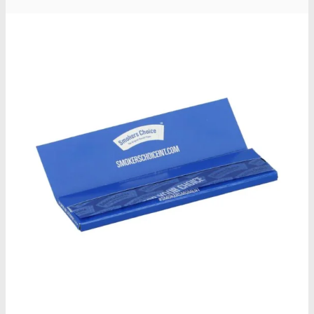
Ketamin renhedstest
MCPP
MCPP test
Opiater
Opiater renhedstest
THC/Cannabinoider
THC test
Cannabinoider test
Robadope
Robadope tests
Simons tests