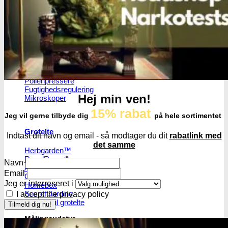
Eazy Plugs
Grodan
Efterbehandling
Tørrenet
Plantetrimmere
Sakse og plantetrimmere
Bubble bags
Pollenpressere
Fugtighedsregulering
Hej min ven!
Mikroskoper
15% rabat
Jeg vil gerne tilbyde dig
på hele sortimentet
Grotelte
Indtast dit navn og email - så modtager du dit
rabatlink med
det samme
Herbgarden™
RoyalRoom®
Navn
AC infinity
Email
Cultibox
Jeg er interreseret i
Homebox
Secret Jardine
I accept the privacy policy
Tilbehør til grotelte
Målingsudstyr