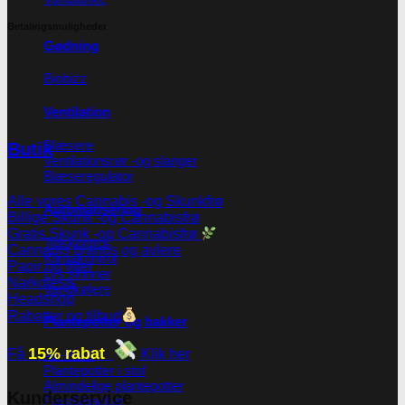
Betalingsmuligheder
Gødning
Biobizz
Ventilation
Blæsere
Butik
Ventilationsrør -og slanger
Blæseregulator
Alle vores Cannabis -og Skunkfrø
Automatisering
Billige Skunk -og Cannabisfrø
Gratis Skunk -og Cannabisfrø
Tidskontrol
Cannabis brands og avlere
Klimakontrol
Papir og filter
Lys skinner
Narkotests
Vandkølere
Headshop
Rabatter og tilbud
Plantepotter og bakker
15% rabat
Få
Klik her
Air-Pot®
Plantepotter i stof
Almindelige plantepotter
Kunderservice
Plastikbakker