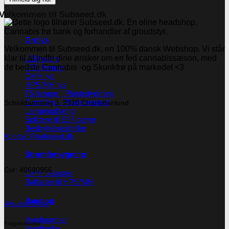
Velkommen til Subseed.dk
Grolys
Velkommen til Subseed.dk, en 100% dansk Webshop. Vi står
klar til at indfri dine ønsker om en fed cannabissæson, med
LED pære
LED lamper
de bedste Cannabis -og Skunkfrø på markedet <3
CMH lys
HPS/MH lys
T5 lamper | Plantedyrkning
Grønt lys - Plante neutralt
Schioldannsvej 3, 2920 Charlottenlund
Lampeophæng
Splittere til E27 pærer
Beskyttelsesbriller
Kontakt@subseed.dk
Strømforsygning
Cvr: 40690956
CMH ballaster
Ballaster til HPS/MH
Vanding
@subseed.dk
Vandpumper
Fragtmetoder
Vandtanke