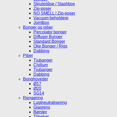
Skjuledåse / Stashbox
Zip-poser
NO SMELL | Zip-poser
Vacuum beholdere
Jointbox
Bonger og piber
Percolator bonger
Diffuser Bonger
Standard Bonger
Olie Bonger / Rigs
Dabbing
Piber
Tjubanger
Chillum
Tjubanger
Dabbing
Bonghoveder
Ø17
Ø20
SG14
Rengøring
Lugtneutralisering
Glasrens
Børster
Tilbehør