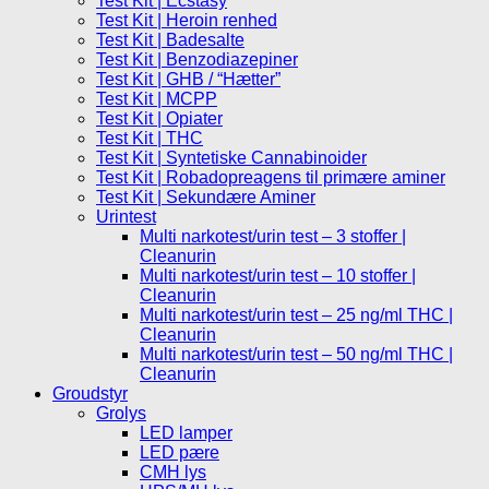
Test Kit | Ecstasy
Test Kit | Heroin renhed
Test Kit | Badesalte
Test Kit | Benzodiazepiner
Test Kit | GHB / “Hætter”
Test Kit | MCPP
Test Kit | Opiater
Test Kit | THC
Test Kit | Syntetiske Cannabinoider
Test Kit | Robadopreagens til primære aminer
Test Kit | Sekundære Aminer
Urintest
Multi narkotest/urin test – 3 stoffer |
Cleanurin
Multi narkotest/urin test – 10 stoffer |
Cleanurin
Multi narkotest/urin test – 25 ng/ml THC |
Cleanurin
Multi narkotest/urin test – 50 ng/ml THC |
Cleanurin
Groudstyr
Grolys
LED lamper
LED pære
CMH lys