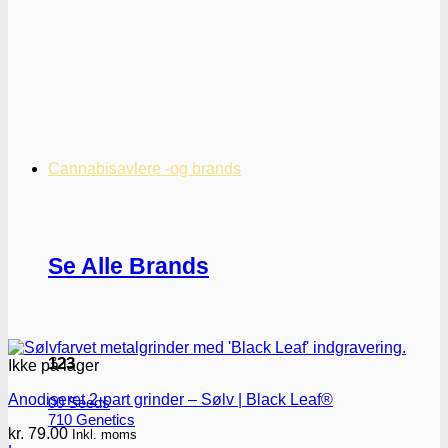
Cannabisavlere -og brands
Se Alle Brands
123
Ikke på lager
Anodiseret 2-part grinder – Sølv | Black Leaf®
00 Seeds
710 Genetics
kr.
79.00
Inkl. moms