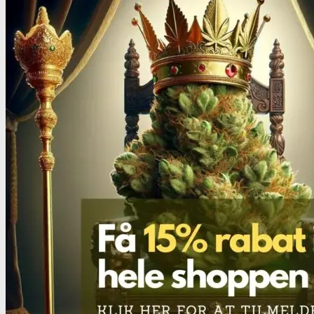
Oplev ALLe vores
brands lige her
Gå til brands
Narkotests
Narkotests
Kokain Tests
Kokain renhedhedstest
Crack renhedhedstest
Kokain blandingsmiddel test