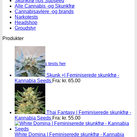
Skunkfrø hos Subseed
Alle Cannabis -og Skunkfrø
Cannabisavlere -og brands
Narkotests
Headshop
Groudstyr
Produkter
Oplev alle vores tests her
Skunk +| Feminiserede skunkfrø -
Kannabia Seeds
Fra:
kr.
65.00
Thai Fantasy | Feminiserede skunkfrø -
Kannabia Seeds
Fra:
kr.
55.00
White Domina | Feminiserede skunkfrø - Kannabia