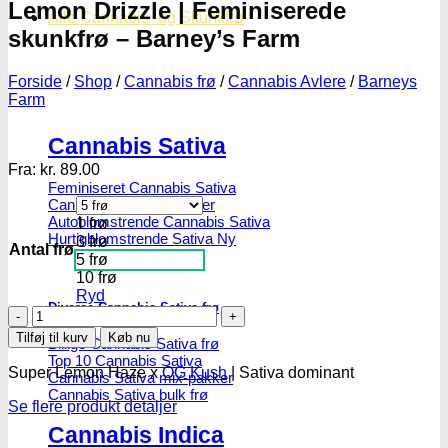
Lemon Drizzle | Feminiserede
Alle Cannabis -og Skunkfrø
skunkfrø – Barney’s Farm
Forside
/
Shop
/
Cannabis frø
/
Cannabis Avlere
/
Barneys
Farm
Cannabis Sativa
Fra:
kr.
89.00
Feminiseret Cannabis Sativa
Cannabis Sativa Hybrider
Autoblomstrende Cannabis Sativa
1 frø
Hurtigblomstrende Sativa
3 frø
Antal frø
5 frø
10 frø
Ryd
Diverse Cannabis Sativa frø
Lemon
Drizzle
Tilføj til kurv
Køb nu
Billige Cannabis Sativa frø
|
Top 10 Cannabis Sativa
Feminiserede
Super Lemon Haze x
OG Kush
| Sativa dominant
Cannabis Sativa mix-pakker
skunkfrø
Cannabis Sativa bulk frø
-
Se flere produkt detaljer
Barney's
Cannabis Indica
Farm