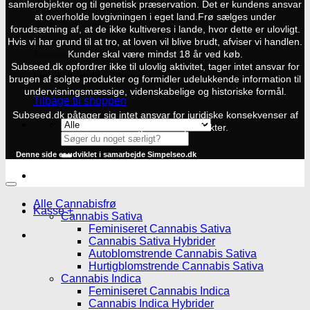
samlerobjekter og til genetisk præservation. Det er kundens ansvar
at overholde lovgivningen i eget land.
Frø sælges under
forudsætning af, at de ikke kultiveres i lande, hvor dette er ulovligt.
Hvis vi har grund til at tro, at loven vil blive brudt, afviser vi handlen.
Kunder skal være mindst 18 år ved køb.
Subseed.dk opfordrer ikke til ulovlig aktivitet, tager intet ansvar for
Ingen produkter i kurven.
brugen af solgte produkter og formidler udelukkende information til
undervisningsmæssige, videnskabelige og historiske formål.
Tilbage til shoppen
Subseed.dk påtager sig intet ansvar for juridiske konsekvenser af
køb eller brug af vores produkter.
Søg
efter:
Denne side er udviklet i samarbejde
Simpelseo.dk
Alle Cannabisfrø
Kasse
+
Cannabis Sativa
Feminiseret Cannabis Sativa
Cannabis Sativa Hybrider
Autoblomstrende Cannabis Sativa
Hurtigblomstrende Cannabis Sativa
Cannabis Indica
Feminiseret Cannabis Indica
Cannabis Indica Hybrider