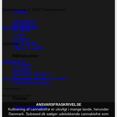
Schioldannsvej 3, 2920 Charlottenlund
Grotelte
Herbgarden™
RoyalRoom®
Kontakt@subseed.dk
AC infinity
Cultibox
Homebox
Secret Jardine
40690956
Tilbehør til grotelte
Målingsudstyr
@subseed.dk
PH måling
EC måling
Co2 måling og kontrol
Temperatur og fugtighedsmålere
Gå til vores facebook-side
Målebægere og sprays
Fragtmetoder
Betalingsmuligheder
Tilbehør
ANSVARSFRASKRIVELSE
Tape og fastgørelse
Kultivering af cannabisfrø er ulovligt i mange lande, herunder
Danmark. Subseed.dk sælger udelukkende cannabisfrø som
Kurv