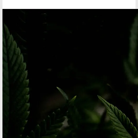
Benzodiazepiner
Benzoer renhedstest
GHB/Hætter
GHB/Hætter renhedstest
Ketamin
Ketamin renhedstest
MCPP
MCPP test
Opiater
Opiater renhedstest