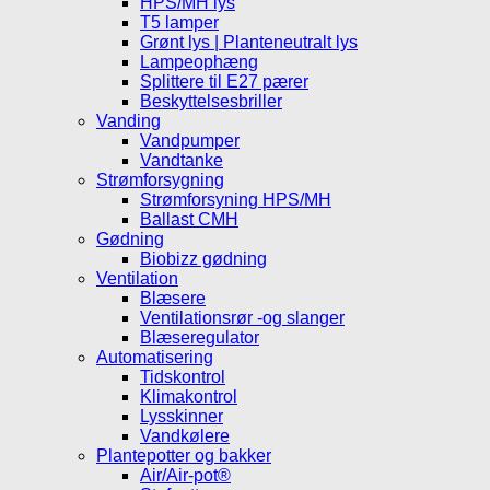
HPS/MH lys
T5 lamper
Grønt lys | Planteneutralt lys
Lampeophæng
Splittere til E27 pærer
Beskyttelsesbriller
Vanding
Vandpumper
Vandtanke
Strømforsygning
Strømforsyning HPS/MH
Ballast CMH
Gødning
Biobizz gødning
Ventilation
Blæsere
Ventilationsrør -og slanger
Blæseregulator
Automatisering
Tidskontrol
Klimakontrol
Lysskinner
Vandkølere
Plantepotter og bakker
Air/Air-pot®