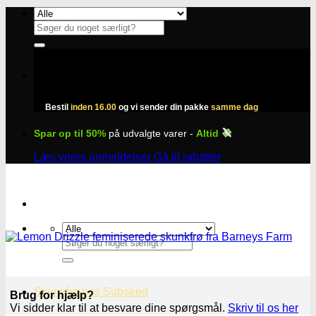
Fortsæt
til
Søg
indhold
efter:
Bestil
inden 16.00
og vi sender din pakke
samme dag
Spar op til 50%
på udvalgte varer -
Altid
Læs vores anmeldelser
Gå til rabatter
Søg
efter:
Skunkfrø hos Subseed
Brug for hjælp?
Vi sidder klar til at besvare dine spørgsmål.
Skriv til os her