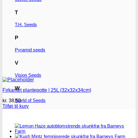
T
T.H. Seeds
P
Pyramid seeds
V
Vision Seeds
W
Firkantet plantepotte | 25L (32x32x34cm)
World of Seeds
kr.
38.50
Tilføj til kurv