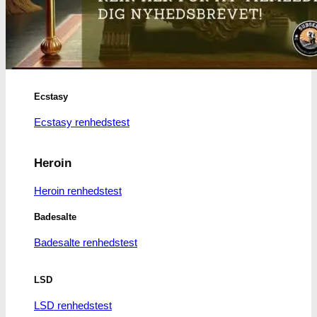
MDMA
MDMA renhedstest
Ecstasy
Ecstasy renhedstest
Heroin
Heroin renhedstest
Badesalte
Badesalte renhedstest
LSD
LSD renhedstest