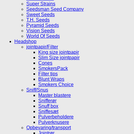
Super Strains
Seedsman Seed Company
Sweet Seeds
T.H. Seeds
Pyramid Seeds
Vision Seeds
World Of Seeds
Headshop
jointpapir/Filter
King size jointpapir
Slim Size jointpapir
Cones
SmokersPack
Filter tips
Blunt Wraps
Smokers Choice
Sniff/Snus
Master blastere
Snifferør
Snuff box
Sniffesæt
Pulverbeholdere
Pulverknusere
Opbevaring/transport
Jointrør