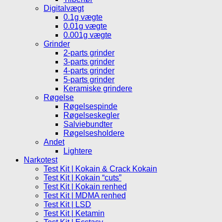
Digitalvægt
0.1g vægte
0.01g vægte
0.001g vægte
Grinder
2-parts grinder
3-parts grinder
4-parts grinder
5-parts grinder
Keramiske grindere
Røgelse
Røgelsespinde
Røgelseskegler
Salviebundter
Røgelsesholdere
Andet
Lightere
Narkotest
Test Kit | Kokain & Crack Kokain
Test Kit | Kokain “cuts”
Test Kit | Kokain renhed
Test Kit | MDMA renhed
Test Kit | LSD
Test Kit | Ketamin