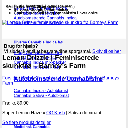
antal
Hurtig levering 2-4 hverdage med
Bestil inden
kl. 16.00
og vi afsender i dag
Feminiseret Cannabis Indica
Se vores Google bedømmelser
Cannabis Indica Hybrider
Gratis merchandise og cannabisfrø i hver ordre
Autoblomstrende Cannabis Indica
Hurtigblomstrende Indica
Diverse Cannabis Indica frø
Brug for hjælp?
Vi sidder klar til at besvare dine spørgsmål.
Skriv til os her
Billige Cannabis Indica frø
Lemon Drizzle | Feminiserede
Top 10 Cannabis Indica
Cannabis Indica mix-pakker
skunkfrø – Barney’s Farm
Cannabis Indica bulk frø
Autoblomstrende Cannabisfrø
Forside
/
Shop
/
Cannabis frø
/
Cannabis Avlere
/
Barneys
Farm
Cannabis Indica - Autoblomst
Cannabis Sativa - Autoblomst
Fra:
kr.
89.00
Super Lemon Haze x
OG Kush
| Sativa dominant
Se flere produkt detaljer
Medicinsk Cannabis