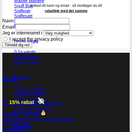
Master blastere
Snuff Box
Indtast dit navn og email - så modtager du dit
Snifferør
rabatlink med det samme
Sniffesæt
Navn
Pulverbeholdere
Pulverknusere
Email
Jeg er interreseret i
I accept the privacy policy
Digital vægte
0,1g vægte
0,01g vægte
0,001g vægte
Grindere
Butik
2-Parts grindere
3-Parts grindere
4-Parts grindere
15% rabat
Få
Klik her
5-Parts grindere
Keramiske grindere
Rabatter og tilbud
Alle vores Cannabis -og Skunkfrø
Groudstyr
Røgelse
Headshop