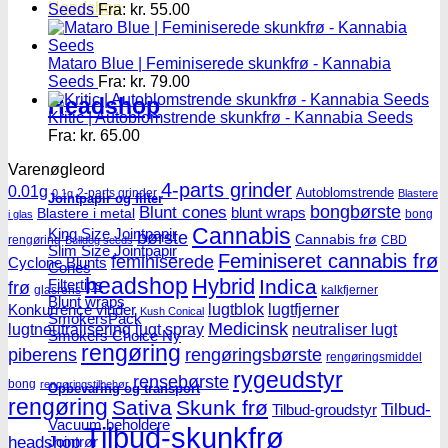
Headshop
Seeds
Fra:
kr.
55.00
Mataro Blue | Feminiserede skunkfrø - Kannabia
Seeds
Fra:
kr.
79.00
Headshop
Kritic | Autoblomstrende skunkfrø - Kannabia Seeds
Fra:
kr.
65.00
Varenøgleord
4-parts grinder
0.01g
Autoblomstrende
2-parts grinder
0.1g
Blastere
Jointpapir og filter
Blunt cones
bongbørste
blunt wraps
Blastere i metal
bong
i glas
Cannabis
King Size Jointpapir
børste
Cannabis frø
rengøring
CBD
Bulldog seeds
Slim Size Jointpapir
Feminiseret cannabis frø
feminiserede
Cyclone Blunts
Cones
headshop
Hybrid
Indica
Filtertips
frø
glasrens
kalkfjerner
Blunt wraps
lugtblok
lugtfjerner
Konkurrence vinder
Kush Conical
SmokersPack
Medicinsk
lugtneutralisering
lugt spray
neutraliser lugt
Smokers Choice
rengøring
piberens
rengøringsbørste
rengøringsmiddel
rygeudstyr
rensebørste
bong
rengøringstilbehør
Opbevaring og transport
rengøring
Sativa
Skunk frø
Tilbud-
Tilbud-groudstyr
Vacuum beholdere
Tilbud-skunkfrø
headshop
Jointrør