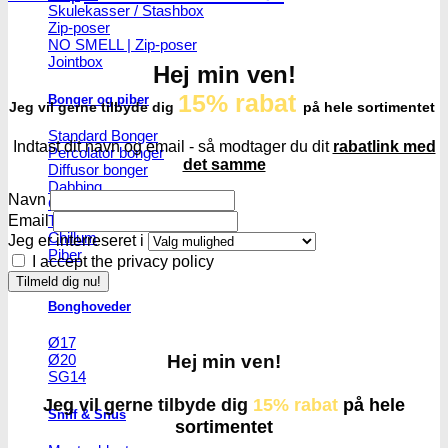
Skulekasser / Stashbox
Zip-poser
NO SMELL | Zip-poser
Jointbox
Hej min ven!
15% rabat
Bonger og piber
Jeg vil gerne tilbyde dig
på hele sortimentet
Standard Bonger
Indtast dit navn og email - så modtager du dit
rabatlink med
Percolator bonger
det samme
Diffusor bonger
Dabbing
Navn
Olie Bonger / Rigs
Tjubanger
Email
Chillum
Jeg er interreseret i
Piber
I accept the privacy policy
Bonghoveder
Ø17
Hej min ven!
Ø20
SG14
Jeg vil gerne tilbyde dig
15% rabat
på hele
Sniff & Snus
sortimentet