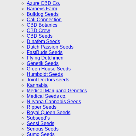
Azure CBD Co.
Barneys Farm
Bulldog Seeds
Cali Connection
CBD Botanics
CBD Crew
CBD Seeds
Dinafem Seeds
Dutch Passion Seeds
FastBuds Seeds
Flying Dutchmen
Genetik Seeds
Green House Seeds
Humboldt Seeds
Joint Doctors seeds
Kannabia
Medical Marijuana Genetics
Medical Seeds co.
Nirvana Cannabis Seeds
Ripper Seeds
Royal Queen Seeds
Subseed’s
Sensi Seeds
Serious Seeds
Sumo Seeds