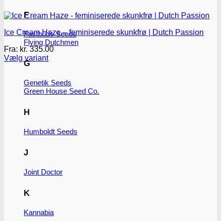
F
Ice Cream Haze – feminiserede skunkfrø | Dutch Passion
Fastbuds Seeds
Flying Dutchmen
Fra:
kr.
335.00
Vælg variant
G
Dette
vare
Genetik Seeds
har
Green House Seed Co.
flere
varianter.
Mulighederne
H
kan
vælges
Humboldt Seeds
på
varesiden
J
Joint Doctor
K
Kannabia