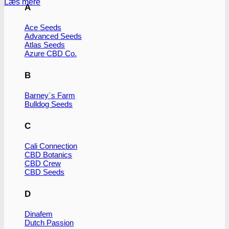
Læs mere
A
Ace Seeds
Advanced Seeds
Atlas Seeds
Azure CBD Co.
B
Barney´s Farm
Bulldog Seeds
C
Cali Connection
CBD Botanics
CBD Crew
CBD Seeds
D
Dinafem
Dutch Passion