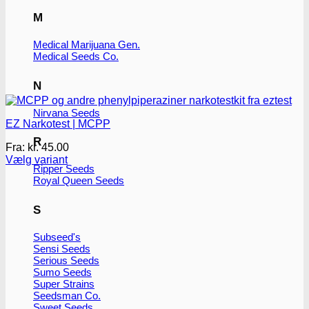
M
Medical Marijuana Gen.
Medical Seeds Co.
N
Nirvana Seeds
EZ Narkotest | MCPP
R
Fra:
kr.
45.00
Vælg variant
Ripper Seeds
Dette
Royal Queen Seeds
vare
har
flere
S
varianter.
Mulighederne
Subseed's
kan
Sensi Seeds
vælges
Serious Seeds
på
Sumo Seeds
varesiden
Super Strains
Seedsman Co.
Sweet Seeds