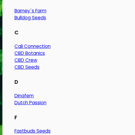
Barney´s Farm
Bulldog Seeds
C
Cali Connection
CBD Botanics
CBD Crew
CBD Seeds
D
Dinafem
Dutch Passion
F
Fastbuds Seeds