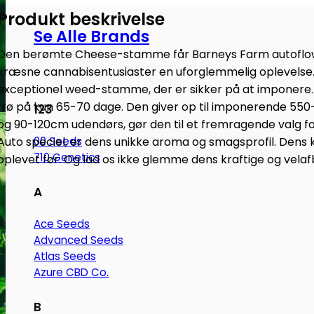
Produkt beskrivelse
Se Alle Brands
Den berømte Cheese-stamme får Barneys Farm autoflowe
kræsne cannabisentusiaster en uforglemmelig oplevelse.
exceptionel weed-stamme, der er sikker på at imponere.
frø på kun 65-70 dage. Den giver op til imponerende 55
123
og 90-120cm udendørs, gør den til et fremragende valg f
Auto speciel, er dens unikke aroma og smagsprofil. Dens 
00 Seeds
710 Genetics
oplevet før. Og lad os ikke glemme dens kraftige og vela
A
Ace Seeds
Advanced Seeds
Atlas Seeds
Azure CBD Co.
B