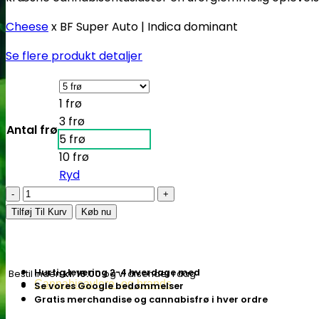
Cheese
x BF Super Auto | Indica dominant
Se flere produkt detaljer
1 frø
3 frø
Antal frø
5 frø
10 frø
Ryd
Cheese
|
Tilføj Til Kurv
Køb nu
Autoblomstrende
skunkfrø
-
Hurtig levering 2-4 hverdage med
Bestil inden
kl. 16.00
og vi afsender i dag
Barney's
Cannabisavlere -og brands
Se vores Google bedømmelser
Farm
Gratis merchandise og cannabisfrø i hver ordre
antal