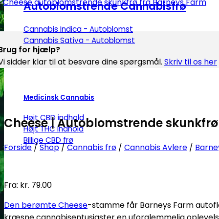
Autoblomstrende Cannabisfrø
Cannabis Indica - Autoblomst
Cannabis Sativa - Autoblomst
Brug for hjælp?
Vi sidder klar til at besvare dine spørgsmål.
Skriv til os her
Medicinsk Cannabis
Højt CBD indhold
Cheese | Autoblomstrende skunkfrø
Højt THC indhold
Billige CBD frø
Forside
/
Shop
/
Cannabis frø
/
Cannabis Avlere
/
Barne
Fra:
kr.
79.00
Den berømte Cheese
-stamme får Barneys Farm autofl
kræsne cannabisentusiaster en uforglemmelig oplevels