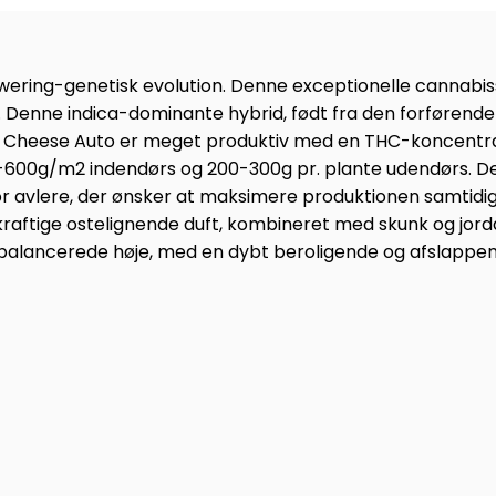
ring-genetisk evolution. Denne exceptionelle cannabi
 Denne indica-dominante hybrid, født fra den forførende
 Cheese Auto er meget produktiv med en THC-koncentratio
0-600g/m2 indendørs og 200-300g pr. plante udendørs. D
or avlere, der ønsker at maksimere produktionen samtidig
kraftige ostelignende duft, kombineret med skunk og jorda
fbalancerede høje, med en dybt beroligende og afslappende