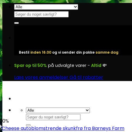
Fortsæt
til
Søg
indhold
efter:
Bestil
inden 16.00
og vi sender din pakke
samme dag
Spar op til 50%
på udvalgte varer -
Altid
💸
Læs vores anmeldelser
Gå til rabatter
Søg
20%
efter: