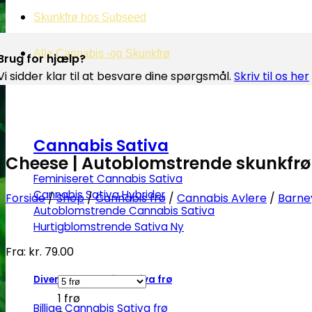
Skunkfrø hos Subseed
Alle Cannabis -og Skunkfrø
Brug for hjælp?
Vi sidder klar til at besvare dine spørgsmål.
Skriv til os her
Cannabis Sativa
Cheese | Autoblomstrende skunkfrø
Feminiseret Cannabis Sativa
Cannabis Sativa Hybrider
Forside
/
Shop
/
Cannabis frø
/
Cannabis Avlere
/
Barne
Autoblomstrende Cannabis Sativa
Hurtigblomstrende Sativa
Fra:
kr.
79.00
Diverse Cannabis Sativa frø
1 frø
Billige Cannabis Sativa frø