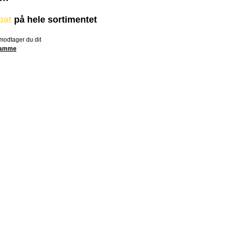
bat
på hele sortimentet
 modtager du dit
 samme