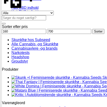
Højt CBD indhold
Højt THC indhold
Se alle tilbud her
Billige CBD frø
Søg
efter:
Sorter efter pris
Mindstepris
Maks.
Sorter
pris
Skunkfrø hos Subseed
Alle Cannabis -og Skunkfrø
Cannabisavlere -og brands
Narkotests
Headshop
Groudstyr
Produkter
Sk
Kr
Varenøgleord