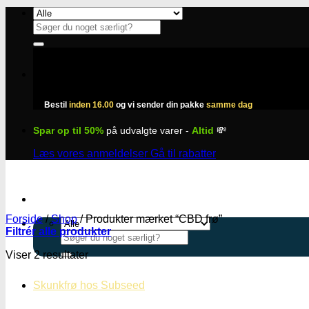
Fortsæt
til
Søg
indhold
efter:
Bestil
inden 16.00
og vi sender din pakke
samme dag
Spar op til 50%
på udvalgte varer -
Altid
💸
Læs vores anmeldelser
Gå til rabatter
Forside
/
Shop
/
Produkter mærket “CBD frø”
Filtrér alle produkter
Søg
efter:
Viser 2 resultater
Skunkfrø hos Subseed