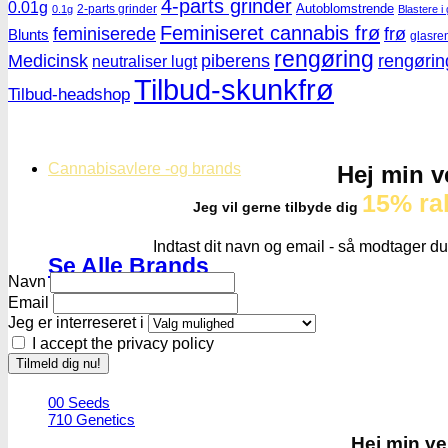
4-parts grinder
0.01g
Autoblomstrende
2-parts grinder
0.1g
Blastere i 
Feminiseret cannabis frø
feminiserede
frø
Blunts
glasre
rengøring
Medicinsk
piberens
rengørin
neutraliser lugt
Tilbud-skunkfrø
Tilbud-headshop
Cannabisavlere -og brands
Hej min v
15% ra
Jeg vil gerne tilbyde dig
Indtast dit navn og email - så modtager du
Se Alle Brands
Navn
Email
Jeg er interreseret i
I accept the privacy policy
123
00 Seeds
710 Genetics
Hej min ve