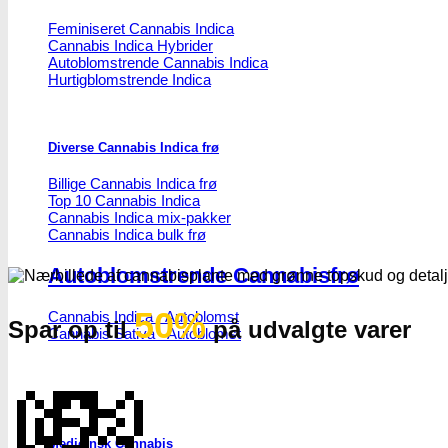
Feminiseret Cannabis Indica
Cannabis Indica Hybrider
Autoblomstrende Cannabis Indica
Hurtigblomstrende Indica
Diverse Cannabis Indica frø
Billige Cannabis Indica frø
Top 10 Cannabis Indica
Cannabis Indica mix-pakker
Cannabis Indica bulk frø
Autoblomstrende Cannabisfrø
50%
Cannabis Indica - Autoblomst
Spar op til
på udvalgte varer
Cannabis Sativa - Autoblomst
💸
Medicinsk Cannabis