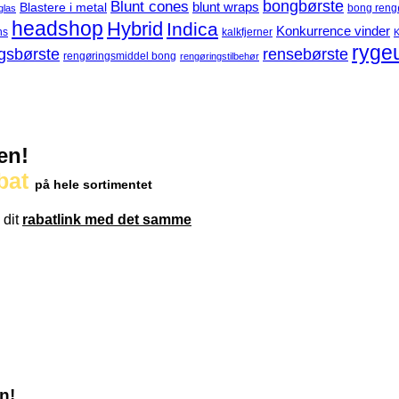
Blunt cones
bongbørste
blunt wraps
Blastere i metal
bong reng
glas
headshop
Hybrid
Indica
Konkurrence vinder
ns
kalkfjerner
K
ryge
gsbørste
rensebørste
rengøringsmiddel bong
rengøringstilbehør
en!
bat
på hele sortimentet
 dit
rabatlink med det samme
n!