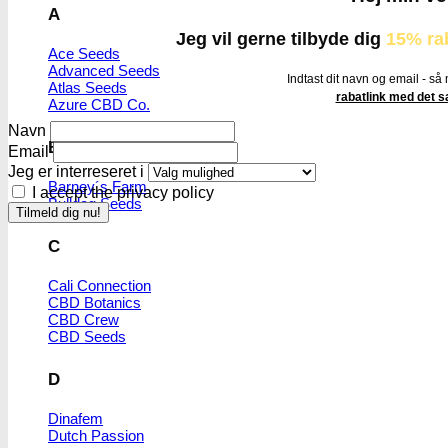
A
Jeg vil gerne tilbyde dig
15% ra
Ace Seeds
Advanced Seeds
Indtast dit navn og email - så
Atlas Seeds
rabatlink med det
Azure CBD Co.
Navn
B
Email
Jeg er interreseret i
Barney´s Farm
I accept the privacy policy
Bulldog Seeds
C
Cali Connection
CBD Botanics
CBD Crew
CBD Seeds
D
Dinafem
Dutch Passion