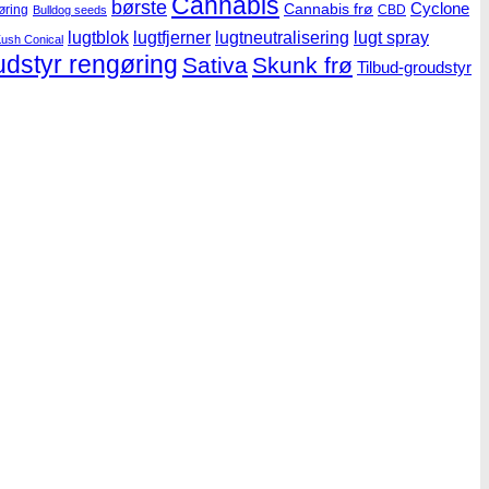
Cannabis
børste
Cyclone
Cannabis frø
øring
CBD
Bulldog seeds
lugtblok
lugtfjerner
lugtneutralisering
lugt spray
ush Conical
udstyr rengøring
Sativa
Skunk frø
Tilbud-groudstyr