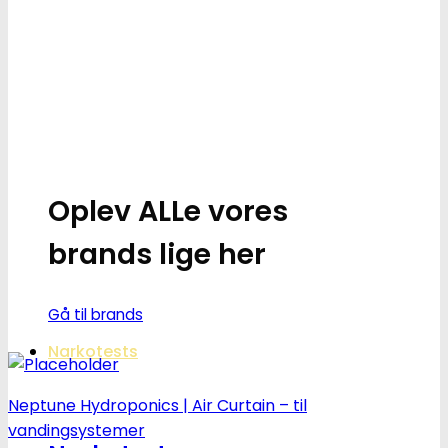
Oplev ALLe vores
brands lige her
Gå til brands
Narkotests
Neptune Hydroponics | Air Curtain – til
vandingsystemer