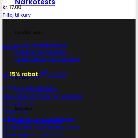
Narkotests
kr.
17.00
Tilføj til kurv
Kokain Tests
Kokain renhedhedstest
Butik
Crack renhedhedstest
Kokain blandingsmiddel test
💸
15% rabat
Få
Klik her
MDMA
Rabatter og tilbud 💰
MDMA renhedstest
Alle vores Cannabis -og Skunkfrø
Groudstyr
Ecstasy
Headshop
Billige Skunk -og Cannabis frø
Ecstasy renhedstest
Gratis Skunk -og Cannabis frø 🌿
Skunk avlere- og brands