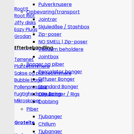
Pulverknusere
Root!t
Opbevaring/transport
Root Riot
Jointrør
Jiffy disks
Skjuledåse / Stashbox
Eazy Plugs
Zip-poser
Grodan
NO SMELL | Zip-poser
Efterbehandling
Vacuum beholdere
Jointbox
Tørrenet
Bonger og piber
Plantetrimmere
Percolator bonger
Sakse og plantetrimmere
Diffuser Bonger
Bubble bags
Standard Bonger
Pollenpressere
Fugtighedsregulering
Olie Bonger / Rigs
Mikroskoper
Dabbing
Piber
Tjubanger
Grotelte
Chillum
Tjubanger