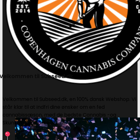
Velkommen til Subseed.dk
Velkommen til Subseed.dk, en 100% dansk Webshop. Vi
står klar til at indfri dine ønsker om en fed
cannabissæson, med de bedste Cannabis -og
Skunkfrø på markedet <3