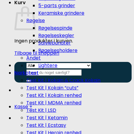
Kurv
5-parts grinder
Keramiske grindere
Røgelse
Røgelsespinde
Røgelseskegler
Ingen produkter i kurven.
Salviebundter
Røgelsesholdere
Tilbage til shoppen
Andet
Lightere
Søg
Narkotest
efter:
Test Kit | Kokain & Crack Kokain
Test Kit | Kokain “cuts”
Test Kit | Kokain renhed
Test Kit | MDMA renhed
Kasse
+
Test Kit | LSD
Test Kit | Ketamin
Test Kit | Ecstasy
Test Kit | Heroin renhed