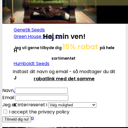
Flying Dutchmen
G
Genetik Seeds
Hej min ven!
Green House Seed Co.
15% rabat
Jeg vil gerne tilbyde dig
på hele
H
sortimentet
Humboldt Seeds
Indtast dit navn og email - så modtager du dit
J
rabatlink med det samme
Navn
Joint Doctor
Email
K
Jeg er interreseret i
I accept the privacy policy
Kannabia