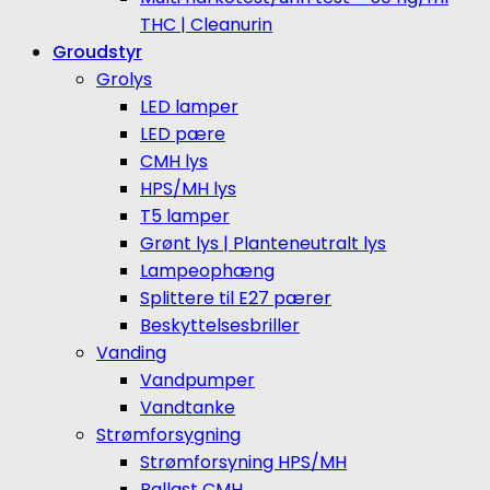
THC | Cleanurin
Groudstyr
Grolys
LED lamper
LED pære
CMH lys
HPS/MH lys
T5 lamper
Grønt lys | Planteneutralt lys
Lampeophæng
Splittere til E27 pærer
Beskyttelsesbriller
Vanding
Vandpumper
Vandtanke
Strømforsygning
Strømforsyning HPS/MH
Ballast CMH