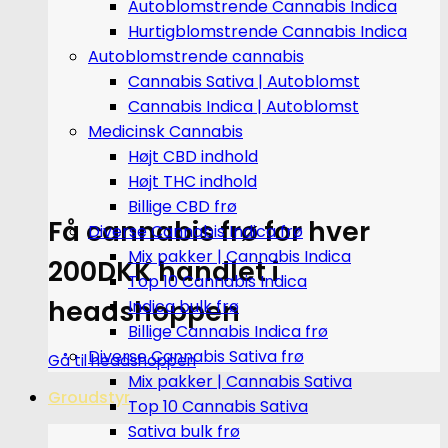
Autoblomstrende Cannabis Indica
Hurtigblomstrende Cannabis Indica
Autoblomstrende cannabis
Cannabis Sativa | Autoblomst
Cannabis Indica | Autoblomst
Medicinsk Cannabis
Højt CBD indhold
Højt THC indhold
Billige CBD frø
Få cannabis frø for hver
Diverse Cannabis Indica frø
Mix pakker | Cannabis Indica
200DKK handlet i
Top 10 Cannabis Indica
headshoppen
Indica bulk frø
Billige Cannabis Indica frø
Diverse Cannabis Sativa frø
Gå til headshoppen
Mix pakker | Cannabis Sativa
Groudstyr
Top 10 Cannabis Sativa
Sativa bulk frø