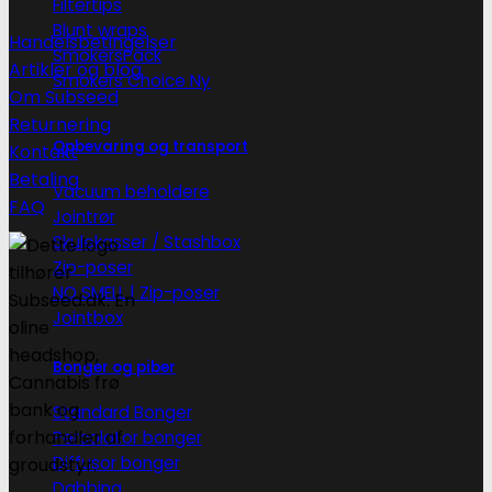
Filtertips
Blunt wraps
Handelsbetingelser
SmokersPack
Artikler og blog
Smokers Choice
Om Subseed
Returnering
Opbevaring og transport
Kontakt
Betaling
Vacuum beholdere
FAQ
Jointrør
Skulekasser / Stashbox
Zip-poser
NO SMELL | Zip-poser
Jointbox
Bonger og piber
Standard Bonger
Percolator bonger
Diffusor bonger
Dabbing