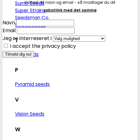
Indtast dit navn og email - så modtager du dit
Sumo Seeds
Super Strains
rabatlink med det samme
Seedsman Co.
Navn
Sweet Seeds
Email
Jeg er interreseret i
T
I accept the privacy policy
T.H. Seeds
P
Pyramid seeds
V
Vision Seeds
W