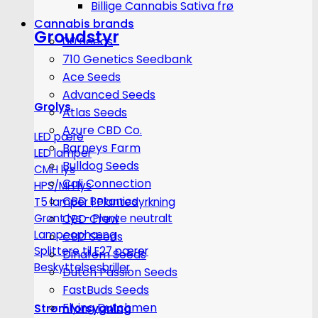
Billige Cannabis Sativa frø
Cannabis brands
Groudstyr
00 Seeds
710 Genetics Seedbank
Ace Seeds
Advanced Seeds
Grolys
Atlas Seeds
Azure CBD Co.
LED pære
Barneys Farm
LED lamper
Bulldog Seeds
CMH lys
Cali Connection
HPS/MH lys
CBD Botanics
T5 lamper | Plantedyrkning
Grønt lys - Plante neutralt
CBD Crew
Lampeophæng
CBD Seeds
Splittere til E27 pærer
Dinafem Seeds
Beskyttelsesbriller
Dutch Passion Seeds
FastBuds Seeds
Flying Dutchmen
Strømforsygning