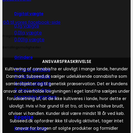
Digital vægte
Gå til vores facebook-side
0,1g vægte
0,01g vægte
Fragtmetoder
0,001g vægte
Betalingsmuligheder
Grindere
ANSVARSFRASKRIVELSE
Kultivering af cannabisfrø er ulovligt i mange lande, herunder
2-Parts grindere
3-Parts grindere
Danmark. Subseed.dk sælger udelukkende cannabisfrø som
4-Parts grindere
samlerobjekter og til genetisk præservation. Det er kundens
5-Parts grindere
ansvar at overholde lovgivningen i eget land.
Frø sælges under
Keramiske grindere
forudsætning af, at de ikke kultiveres i lande, hvor dette er
ulovligt. Hvis vi har grund til at tro, at loven vil blive brudt,
afviser vi handlen. Kunder skal være mindst 18 år ved køb.
Røgelse
Subseed.dk opfordrer ikke til ulovlig aktivitet, tager intet
Røgelsespinde
ansvar for brugen af solgte produkter og formidler