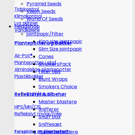
Pyramid Seeds
Tidskontrol
Vision Seeds
Klimakontrol
World Of Seeds
Lys skinner
Headshop
Vandkølere
jointpapir/Filter
King size jointpapir
Plantepotter og bakker
Slim Size jointpapir
Air-Pot®
Cones
Plantepotter i stof
SmokersPack
Almindelige plantepotter
Filter tips
Plastikbakker
Blunt Wraps
Smokers Choice
Sniff/Snus
Reflektorer & tilbehør
Master blastere
HPS/MH/CFL
Snifferør
Refleksivt mylar/folie
Snuff box
Sniffesæt
Pulverbeholdere
Forspiring og plantestart