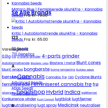
Mataro Blue | Feminiserede skunkfrø - Kannabia
Se Alle Brands
Seeds
Fra:
kr.
79.00
Kritic | Autoblomstrende skunkfrø - Kannabia
123
Seeds
Fra:
kr.
65.00
00 Seeds
Varenøgleord
710 Genetics
4-parts grinder
0.01g
2-parts grinder
0.1g
Blunt cones
Autoblomstrende
Blastere i metal
Blastere i glas
A
bongbørste
blunt wraps
bong rengøring
Bulldog seeds
Cannabis
børste
Ace Seeds
Cyclone Blunts
Cannabis frø
CBD
Advanced Seeds
Feminiseret cannabis frø
feminiserede
frø
Atlas Seeds
headshop
Hybrid
Indica
glasrens
kalkfjerner
Azure CBD Co.
lugtblok
lugtfjerner
Konkurrence vinder
Kush Conical
Medicinsk
lugtneutralisering
lugt spray
neutraliser
B