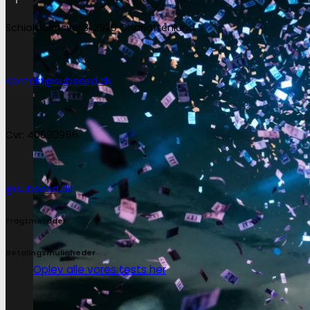
Schioldannsvej 3, 2920 Charlottenlund
Kontakt@subseed.dk
Cvr: 40690956
@subseed.dk
Fragtmetoder
Betalingsmuligheder
Oplev alle vores tests her