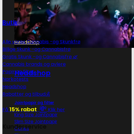
Butik
Alle vores Cannabis -og Skunkfrø
Headshop
Billige Skunk -og Cannabisfrø
Gratis Skunk -og Cannabisfrø 🌿
Cannabis brands og avlere
Papir og filter
Headshop
Narkotests
Headshop
Rabatter og tilbud💰
Jointpapir og filter
💸
15% rabat
Få
Klik her
King Size Jointpapir
Slim Size Jointpapir
Kunderservice
Cones