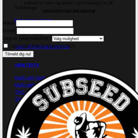
Indtast dit navn og email - så modtager du dit
Robadope
rabatlink med det samme
Robadope tests
Navn
Email
Simons tests
Jeg er interreseret i
I accept the privacy policy
Test af primære aminer
URIN TESTS
Multi urin test - 3 stoffer
Multi urin test - 10 stoffer
THC urin test - 25ng/ml
THC urin test - 50ng/ml