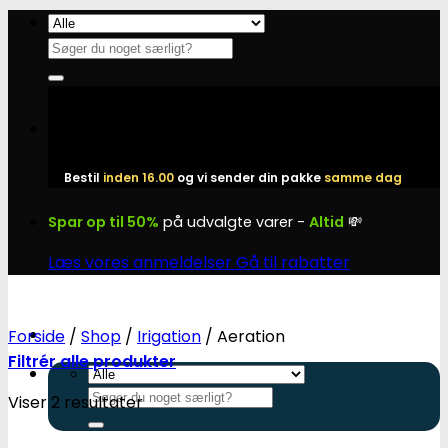
Fortsæt
til
Søg
indhold
efter:
Bestil
inden 16.00
og vi sender din pakke
samme dag
Spar op til 50%
på udvalgte varer -
Altid
💸
Læs vores anmeldelser
Gå til rabatter
Forside
/
Shop
/
Irigation
/
Aeration
Filtrér alle produkter
Søg
Viser 2 resultater
efter: