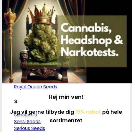
M
Medical Marijuana Gen.
Medical Seeds Co.
N
Nirvana Seeds
R
Ripper Seeds
Royal Queen Seeds
Hej min ven!
S
Jeg vil gerne tilbyde dig
15% rabat
på hele
Subseed's
sortimentet
Sensi Seeds
Serious Seeds