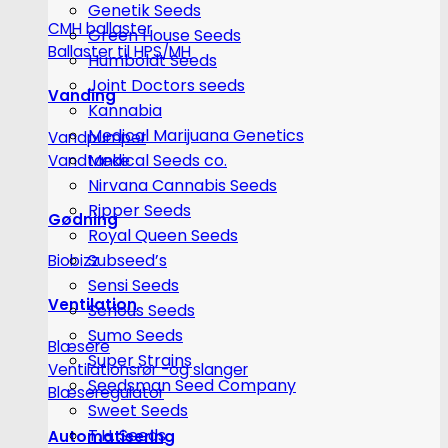
Genetik Seeds
CMH ballaster
Green House Seeds
Ballaster til HPS/MH
Humboldt Seeds
Joint Doctors seeds
Vanding
Kannabia
Medical Marijuana Genetics
Vandpumper
Medical Seeds co.
Vandtanke
Nirvana Cannabis Seeds
Ripper Seeds
Gødning
Royal Queen Seeds
Subseed’s
Biobizz
Sensi Seeds
Ventilation
Serious Seeds
Sumo Seeds
Blæsere
Super Strains
Ventilationsrør -og slanger
Seedsman Seed Company
Blæseregulator
Sweet Seeds
T.H. Seeds
Automatisering