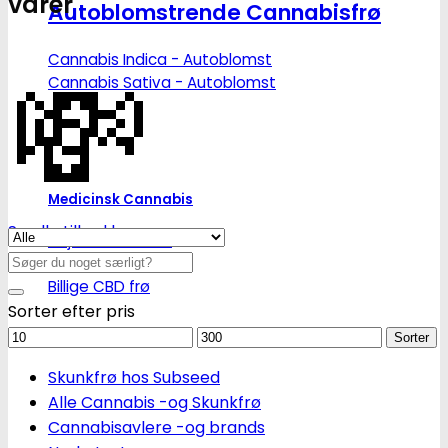
varer
Autoblomstrende Cannabisfrø
💸
Cannabis Indica - Autoblomst
Cannabis Sativa - Autoblomst
Medicinsk Cannabis
Se alle tilbud her
Højt CBD indhold
Søg
Højt THC indhold
efter:
Billige CBD frø
Sorter efter pris
Mindstepris
Maks.
Sorter
pris
Skunkfrø hos Subseed
Alle Cannabis -og Skunkfrø
Cannabisavlere -og brands