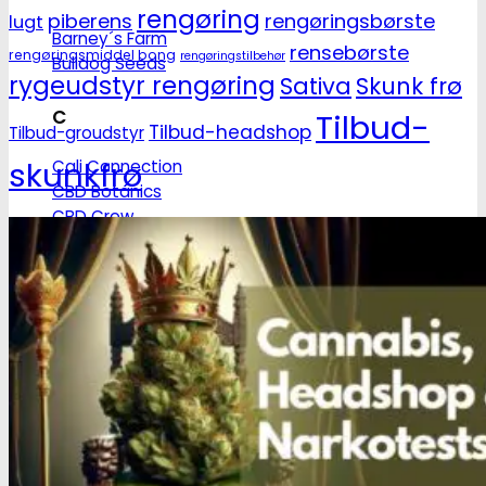
rengøring
piberens
rengøringsbørste
lugt
Barney´s Farm
rensebørste
rengøringsmiddel bong
rengøringstilbehør
Bulldog Seeds
rygeudstyr rengøring
Sativa
Skunk frø
C
Tilbud-
Tilbud-headshop
Tilbud-groudstyr
skunkfrø
Cali Connection
CBD Botanics
CBD Crew
CBD Seeds
D
Dinafem
Dutch Passion
F
Fastbuds Seeds