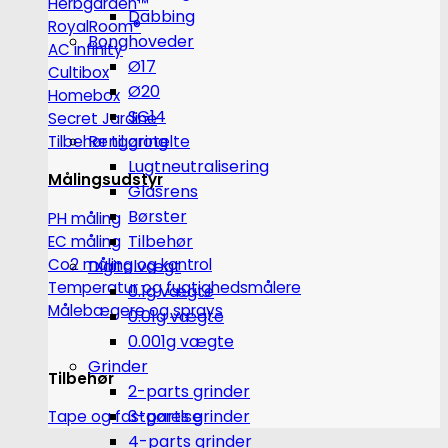
Herbgarden™
Dabbing
RoyalRoom®
Bonghoveder
AC infinity
Ø17
Cultibox
Ø20
Homebox
SG14
Secret Jardine
Rengøring
Tilbehør til grotelte
Lugtneutralisering
Målingsudstyr
Glasrens
Børster
PH måling
Tilbehør
EC måling
Co2 måling og kontrol
Digitalvægt
Temperatur og fugtighedsmålere
0.1g vægte
Målebægere og sprays
0.01g vægte
0.001g vægte
Grinder
Tilbehør
2-parts grinder
3-parts grinder
Tape og fastgørelse
4-parts grinder