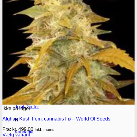
F
Fastbuds Seeds
Flying Dutchmen
G
Genetik Seeds
Green House Seed Co.
H
Humboldt Seeds
J
Joint Doctor
Ikke på lager
Afghan Kush Fem. cannabis frø – World Of Seeds
K
Fra:
kr.
499.00
Inkl. moms
Kannabia
Vælg variant