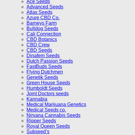
Ace Seeds
Advanced Seeds
Atlas Seeds
Azure CBD Co.
Barneys Farm
Bulldog Seeds
Cali Connection
CBD Botanics
CBD Crew
CBD Seeds
Dinafem Seeds
Dutch Passion Seeds
FastBuds Seeds
Flying Dutchmen
Genetik Seeds
Green House Seeds
Humboldt Seeds
Joint Doctors seeds
Kannabia
Medical Marijuana Genetics
Medical Seeds co.
Nirvana Cannabis Seeds
Ripper Seeds
Royal Queen Seeds
Subseed’s