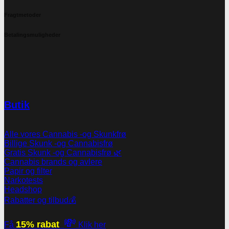
Fragtmetoder
Betalingsmuligheder
Butik
Alle vores Cannabis -og Skunkfrø
Billige Skunk -og Cannabisfrø
Gratis Skunk -og Cannabisfrø 🌿
Cannabis brands og avlere
Papir og filter
Narkotests
Headshop
Rabatter og tilbud💰
💸
15% rabat
Få
Klik her