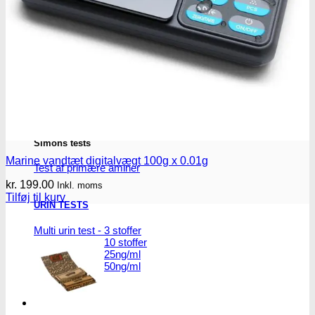
THC/Cannabinoider
THC test
Cannabinoider test
Robadope
Robadope tests
Simons tests
Marine vandtæt digitalvægt 100g x 0.01g
Test af primære aminer
kr.
199.00
Inkl. moms
Tilføj til kurv
URIN TESTS
Multi urin test - 3 stoffer
Multi urin test - 10 stoffer
THC urin test - 25ng/ml
THC urin test - 50ng/ml