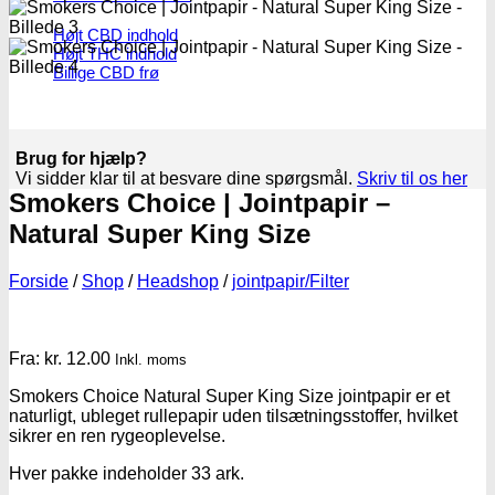
Højt CBD indhold
Højt THC indhold
Billige CBD frø
Brug for hjælp?
Vi sidder klar til at besvare dine spørgsmål.
Skriv til os her
Smokers Choice | Jointpapir –
Natural Super King Size
Forside
/
Shop
/
Headshop
/
jointpapir/Filter
Fra:
kr.
12.00
Inkl. moms
Smokers Choice Natural Super King Size jointpapir er et
naturligt, ubleget rullepapir uden tilsætningsstoffer, hvilket
sikrer en ren rygeoplevelse.
Hver pakke indeholder 33 ark.