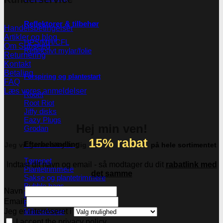
Reflektorer & tilbehør
Handelsbetingelser
Artikler og blog
HPS/MH/CFL
Om Subseed
Refleksivt mylar/folie
Returnering
Kontakt
Betaling
Forspiring og plantestart
FAQ
Læs vores anmeldelser
Root!t
Root Riot
Jiffy disks
Eazy Plugs
Hej min ven!
Grodan
15% rabat
Efterbehandling
Jeg vil gerne tilbyde dig
på hele sortimentet
Tørrenet
Indtast dit navn og email - så modtager du dit
rabatlink med
Plantetrimmere
det samme
Sakse og plantetrimmere
Bubble bags
Navn
Pollenpressere
Email
Fugtighedsregulering
Mikroskoper
Jeg er interreseret i
I accept the privacy policy