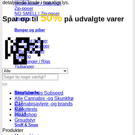
Skulekasser / Stashbox
Zip-poser
NO SMELL | Zip-poser
50%
Spar op til
på udvalgte varer
Jointbox
Bonger og piber
💸
Standard Bonger
Percolator bonger
Diffusor bonger
Dabbing
Olie Bonger / Rigs
Tjubanger
Se alle tilbud her
Chillum
Søg
Piber
efter:
Bonghoveder
Skunkfrø hos Subseed
Alle Cannabis -og Skunkfrø
Ø17
Cannabisavlere -og brands
Ø20
Narkotests
SG14
Headshop
Groudstyr
Sniff & Snus
Produkter