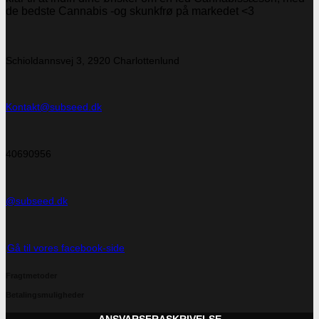
de bedste Cannabis -og skunkfrø på markedet <3
Schioldannsvej 3, 2920 Charlottenlund
Kontakt@subseed.dk
40690956
@subseed.dk
Gå til vores facebook-side
Fragtmetoder
Betalingsmuligheder