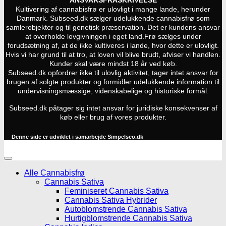
ANSVARSFRASKRIVELSE
Kultivering af cannabisfrø er ulovligt i mange lande, herunder
Danmark. Subseed.dk sælger udelukkende cannabisfrø som
samlerobjekter og til genetisk præservation. Det er kundens ansvar
at overholde lovgivningen i eget land.
Frø sælges under
forudsætning af, at de ikke kultiveres i lande, hvor dette er ulovligt.
Hvis vi har grund til at tro, at loven vil blive brudt, afviser vi handlen.
Kunder skal være mindst 18 år ved køb.
Subseed.dk opfordrer ikke til ulovlig aktivitet, tager intet ansvar for
brugen af solgte produkter og formidler udelukkende information til
undervisningsmæssige, videnskabelige og historiske formål.
Subseed.dk påtager sig intet ansvar for juridiske konsekvenser af
køb eller brug af vores produkter.
Denne side er udviklet i samarbejde
Simpelseo.dk
Alle Cannabisfrø
Cannabis Sativa
Feminiseret Cannabis Sativa
Cannabis Sativa Hybrider
Autoblomstrende Cannabis Sativa
Hurtigblomstrende Cannabis Sativa