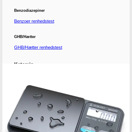
Benzodiazepiner
Benzoer renhedstest
GHB/Hætter
GHB/Hætter renhedstest
Ketamin
Ketamin renhedstest
MCPP
MCPP test
Opiater
Opiater renhedstest