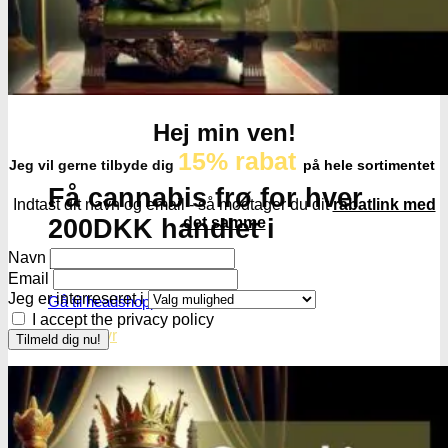
Hej min ven!
15% rabat
Jeg vil gerne tilbyde dig
på hele sortimentet
Få cannabis frø for hver
Indtast dit navn og email - så modtager du dit
rabatlink med
200DKK handlet i
det samme
headshoppen
Navn
Email
Jeg er interreseret i
Gå til headshoppen
I accept the privacy policy
Groudstyr
Groudstyr