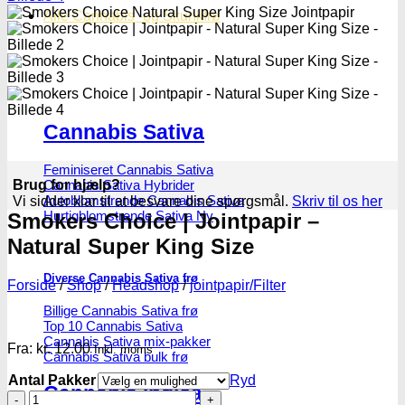
Alle Cannabis -og Skunkfrø
Cannabis Sativa
Feminiseret Cannabis Sativa
Cannabis Sativa Hybrider
Brug for hjælp?
Autoblomstrende Cannabis Sativa
Vi sidder klar til at besvare dine spørgsmål.
Skriv til os her
Hurtigblomstrende Sativa
Smokers Choice | Jointpapir –
Natural Super King Size
Diverse Cannabis Sativa frø
Forside
/
Shop
/
Headshop
/
jointpapir/Filter
Billige Cannabis Sativa frø
Top 10 Cannabis Sativa
Cannabis Sativa mix-pakker
Fra:
kr.
12.00
Inkl. moms
Cannabis Sativa bulk frø
Antal Pakker
Ryd
Cannabis Indica
Smokers