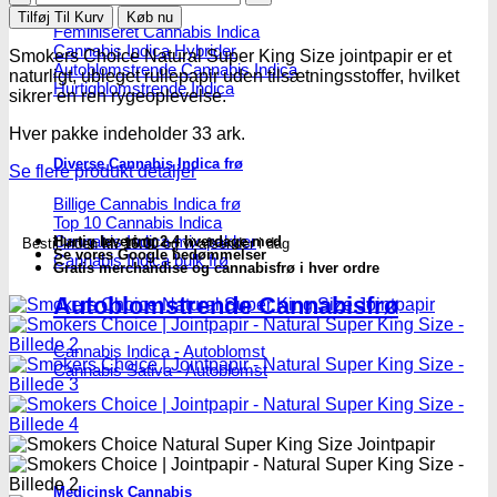
Choice
Tilføj Til Kurv
Køb nu
|
Feminiseret Cannabis Indica
Cannabis Indica Hybrider
Jointpapir
Smokers Choice Natural Super King Size jointpapir er et
Autoblomstrende Cannabis Indica
-
naturligt, ubleget rullepapir uden tilsætningsstoffer, hvilket
Hurtigblomstrende Indica
Natural
sikrer en ren rygeoplevelse.
Super
King
Hver pakke indeholder 33 ark.
Size
Diverse Cannabis Indica frø
antal
Se flere produkt detaljer
Billige Cannabis Indica frø
Top 10 Cannabis Indica
Cannabis Indica mix-pakker
Hurtig levering 2-4 hverdage med
Bestil inden
kl. 16.00
og vi afsender i dag
Se vores Google bedømmelser
Cannabis Indica bulk frø
Gratis merchandise og cannabisfrø i hver ordre
Autoblomstrende Cannabisfrø
Cannabis Indica - Autoblomst
Cannabis Sativa - Autoblomst
Medicinsk Cannabis