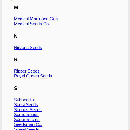
Dette
M
vare
har
flere
Medical Marijuana Gen.
Medical Seeds Co.
varianter.
Mulighederne
kan
N
vælges
på
Nirvana Seeds
varesiden
R
Ripper Seeds
Royal Queen Seeds
S
Subseed's
Sensi Seeds
Serious Seeds
Sumo Seeds
Super Strains
Seedsman Co.
Sweet Seeds