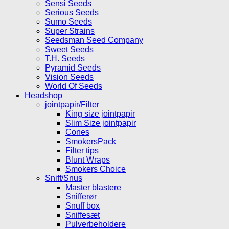
Sensi Seeds
Serious Seeds
Sumo Seeds
Super Strains
Seedsman Seed Company
Sweet Seeds
T.H. Seeds
Pyramid Seeds
Vision Seeds
World Of Seeds
Headshop
jointpapir/Filter
King size jointpapir
Slim Size jointpapir
Cones
SmokersPack
Filter tips
Blunt Wraps
Smokers Choice
Sniff/Snus
Master blastere
Snifferør
Snuff box
Sniffesæt
Pulverbeholdere