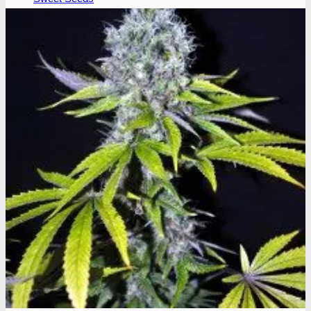
T
T.H. Seeds
P
Pyramid seeds
V
Vision Seeds
W
World of Seeds