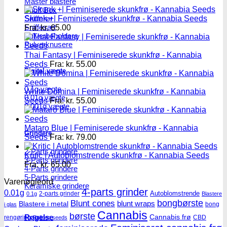
Master blastere
Snuff Box
Snifferør
Skunk +| Feminiserede skunkfrø - Kannabia Seeds
Sniffesæt
Fra:
kr.
65.00
Pulverbeholdere
Pulverknusere
Thai Fantasy | Feminiserede skunkfrø - Kannabia
Seeds
Fra:
kr.
55.00
Digital vægte
0,1g vægte
White Domina | Feminiserede skunkfrø - Kannabia
0,01g vægte
Seeds
Fra:
kr.
55.00
0,001g vægte
Mataro Blue | Feminiserede skunkfrø - Kannabia
Grindere
Seeds
Fra:
kr.
79.00
2-Parts grindere
Kritic | Autoblomstrende skunkfrø - Kannabia Seeds
3-Parts grindere
Fra:
kr.
65.00
4-Parts grindere
5-Parts grindere
Varenøgleord
Keramiske grindere
4-parts grinder
0.01g
Autoblomstrende
2-parts grinder
0.1g
Blastere
Blunt cones
bongbørste
blunt wraps
Blastere i metal
bong
i glas
Cannabis
børste
Røgelse
Cannabis frø
rengøring
CBD
Bulldog seeds