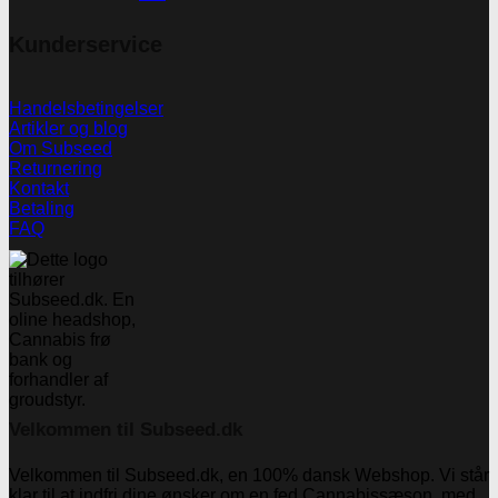
Kunderservice
Handelsbetingelser
Artikler og blog
Om Subseed
Returnering
Kontakt
Betaling
FAQ
Velkommen til Subseed.dk
Velkommen til Subseed.dk, en 100% dansk Webshop. Vi står
klar til at indfri dine ønsker om en fed Cannabissæson, med