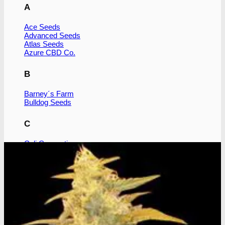
A
Ace Seeds
Advanced Seeds
Atlas Seeds
Azure CBD Co.
B
Barney´s Farm
Bulldog Seeds
C
Cali Connection
CBD Botanics
CBD Crew
CBD Seeds
D
Dinafem
Dutch Passion