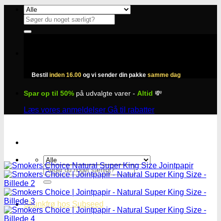
Fortsæt
til
Søg
indhold
efter:
Bestil
inden 16.00
og vi sender din pakke
samme dag
Spar op til 50%
på udvalgte varer -
Altid
💸
Læs vores anmeldelser
Gå til rabatter
Søg
efter:
Skunkfrø hos Subseed