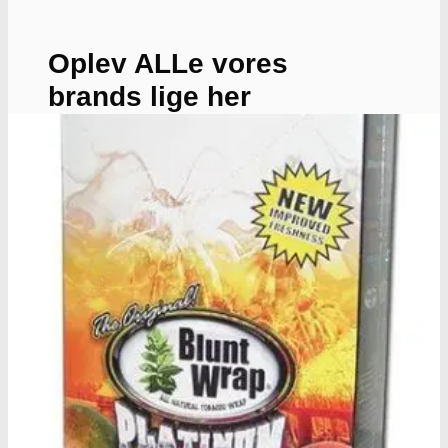
Oplev ALLe vores
brands lige her
Gå til brands
Narkotests
Narkotests
Kokain Tests
Kokain renhedhedstest
Crack renhedhedstest
Kokain blandingsmiddel test