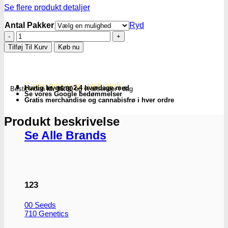
Se flere produkt detaljer
Antal Pakker
Ryd
Smokers
Choice
Tilføj Til Kurv
Køb nu
|
Jointpapir
-
Natural
Cannabisavlere -og brands
Hurtig levering 2-4 hverdage med
Bestil inden
kl. 16.00
og vi afsender i dag
Super
Se vores Google bedømmelser
King
Gratis merchandise og cannabisfrø i hver ordre
Size
antal
Produkt beskrivelse
Se Alle Brands
123
00 Seeds
710 Genetics