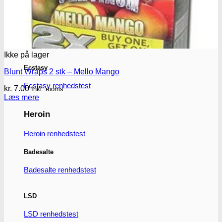
MDMA
MDMA renhedstest
Ikke på lager
Ecstasy
Blunt Wraps 2 stk – Mello Mango
Ecstasy renhedstest
kr.
7.00
Inkl. moms
Læs mere
Heroin
Heroin renhedstest
Badesalte
Badesalte renhedstest
LSD
LSD renhedstest