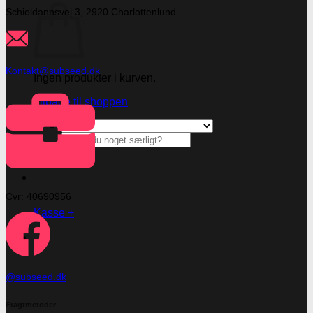
Schioldannsvej 3, 2920 Charlottenlund
Kontakt@subseed.dk
Ingen produkter i kurven.
Tilbage til shoppen
Søg
efter:
Cvr: 40690956
Kasse
+
@subseed.dk
Fragtmetoder