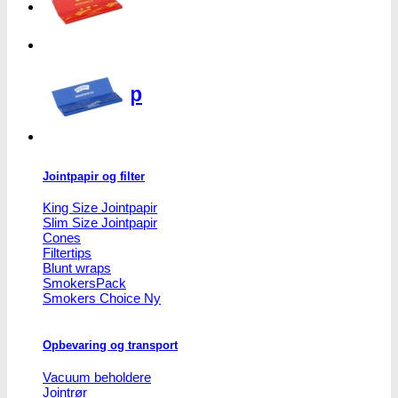
Mulighederne
Headshop
kan
vælges
på
varesiden
Headshop
Jointpapir og filter
King Size Jointpapir
Slim Size Jointpapir
Cones
Filtertips
Blunt wraps
SmokersPack
Smokers Choice
Opbevaring og transport
Vacuum beholdere
Jointrør