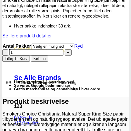
Smokers Choice Christiania Natural Super King Size jointpapir er
et naturligt, ubleget rullepapir i ekstra stor størrelse, ideelt til dem,
der ønsker at rulle større joints. Papiret er fremstillet uden
tilsætningsstoffer, hvilket sikrer en renere rygeoplevelse.
Hver pakke indeholder 33 ark.
Se flere produkt detaljer
Antal Pakker
Ryd
Cannabisavlere -og brands
Smokers
Choice
Tilføj Til Kurv
Køb nu
|
Jointpapir
-
Se Alle Brands
Christiania
Hurtig levering 2-4 hverdage med
Bestil inden
kl. 16.00
og vi afsender i dag
Natural
Se vores Google bedømmelser
Super
Gratis merchandise og cannabisfrø i hver ordre
King
Size
Produkt beskrivelse
antal
123
Smokers Choice Christiania Natural Super King Size papir
00 Seeds
tilbyder en ren og naturlig rygeoplevelse. Det ublegede papir
710 Genetics
er fremstillet af bæredygtige materialer og sikrer en langsom
og jævn brænding. Dette papir er ideelt til at rulle store og