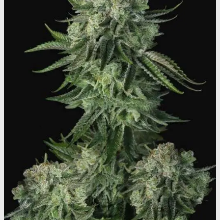
MDMA
MDMA renhedstest
Ecstasy
Ecstasy renhedstest
Heroin
Heroin renhedstest
Badesalte
Badesalte renhedstest
LSD
LSD renhedstest