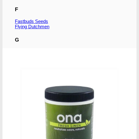
F
Fastbuds Seeds
Flying Dutchmen
G
Genetik Seeds
Green House Seed Co.
H
Humboldt Seeds
J
Joint Doctor
K
Kannabia