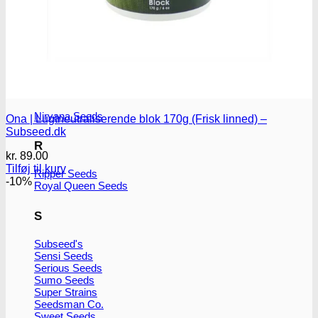
M
Medical Marijuana Gen.
Medical Seeds Co.
N
Nirvana Seeds
Ona | Lugtneutraliserende blok 170g (Frisk linned) –
Subseed.dk
R
kr.
89.00
Tilføj til kurv
Ripper Seeds
-10%
Royal Queen Seeds
S
Subseed's
Sensi Seeds
Serious Seeds
Sumo Seeds
Super Strains
Seedsman Co.
Sweet Seeds