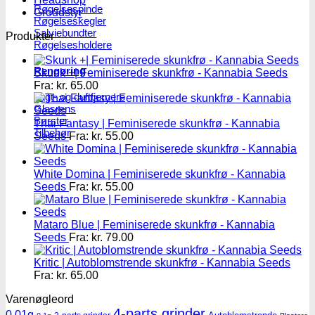
Røgelsespinde
Groudstyr
Røgelseskegler
Salviebundter
Produkter
Røgelsesholdere
Rengøring
Skunk +| Feminiserede skunkfrø - Kannabia Seeds
Fra:
kr.
65.00
Lugt- og duftfjernere
Glasrens
Børster
Thai Fantasy | Feminiserede skunkfrø - Kannabia
Tilbehør
Seeds
Fra:
kr.
55.00
White Domina | Feminiserede skunkfrø - Kannabia
Seeds
Fra:
kr.
55.00
Mataro Blue | Feminiserede skunkfrø - Kannabia
Seeds
Fra:
kr.
79.00
Kritic | Autoblomstrende skunkfrø - Kannabia Seeds
Fra:
kr.
65.00
Varenøgleord
4-parts grinder
0.01g