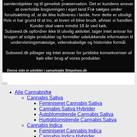
samlerobjekter og til genetisk præservation. Det er kundens ansvar
at overholde lovgivningen i eget land.
Frø sælges under
forudsætning af, at de ikke kultiveres i lande, hvor dette er ulovligt.
Hvis vi har grund til at tro, at loven vil blive brudt, afviser vi handlen.
Kunder skal være mindst 18 år ved køb.
Subseed.dk opfordrer ikke til ulovlig aktivitet, tager intet ansvar for
brugen af solgte produkter og formidler udelukkende information til
undervisningsmæssige, videnskabelige og historiske formål.
Subseed.dk påtager sig intet ansvar for juridiske konsekvenser af
køb eller brug af vores produkter.
Denne side er udviklet i samarbejde
Simpelseo.dk
Alle Cannabisfrø
Cannabis Sativa
Feminiseret Cannabis Sativa
Cannabis Sativa Hybrider
Autoblomstrende Cannabis Sativa
Hurtigblomstrende Cannabis Sativa
Cannabis Indica
Feminiseret Cannabis Indica
Cannabis Indica Hybrider