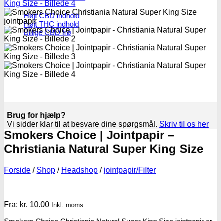
Højt CBD indhold
Højt THC indhold
Billige CBD frø
Brug for hjælp?
Vi sidder klar til at besvare dine spørgsmål.
Skriv til os her
Smokers Choice | Jointpapir –
Christiania Natural Super King Size
Forside
/
Shop
/
Headshop
/
jointpapir/Filter
Fra:
kr.
10.00
Inkl. moms