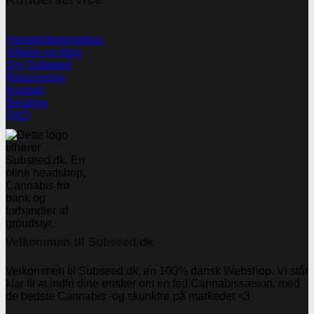
Handelsbetingelser
Artikler og blog
Om Subseed
Returnering
Kontakt
Betaling
FAQ
Velkommen til Subseed.dk
Velkommen til Subseed.dk, en 100% dansk Webshop. Vi står
klar til at indfri dine ønsker om en fed Cannabissæson, med
de bedste Cannabis -og skunkfrø på markedet <3