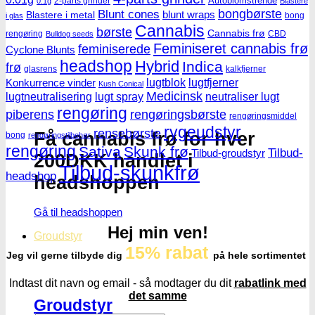
Autoblomstrende
2-parts grinder
0.1g
Blastere
Blunt cones
bongbørste
blunt wraps
Blastere i metal
bong
i glas
Cannabis
børste
Cannabis frø
rengøring
CBD
Bulldog seeds
Feminiseret cannabis frø
feminiserede
Cyclone Blunts
headshop
Hybrid
Indica
frø
glasrens
kalkfjerner
lugtblok
lugtfjerner
Konkurrence vinder
Kush Conical
Medicinsk
lugtneutralisering
lugt spray
neutraliser lugt
rengøring
piberens
rengøringsbørste
rengøringsmiddel
rygeudstyr
rensebørste
Få cannabis frø for hver
bong
rengøringstilbehør
rengøring
Sativa
Skunk frø
Tilbud-
Tilbud-groudstyr
200DKK handlet i
Tilbud-skunkfrø
headshop
headshoppen
Gå til headshoppen
Hej min ven!
Groudstyr
15% rabat
Jeg vil gerne tilbyde dig
på hele sortimentet
Indtast dit navn og email - så modtager du dit
rabatlink med
det samme
Groudstyr