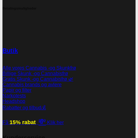
Betalingsmuligheder
Butik
Alle vores Cannabis -og Skunkfrø
Billige Skunk -og Cannabisfrø
Gratis Skunk -og Cannabisfrø 🌿
Cannabis brands og avlere
Papir og filter
Narkotests
Headshop
Rabatter og tilbud💰
💸
15% rabat
Få
Klik her
Kunderservice