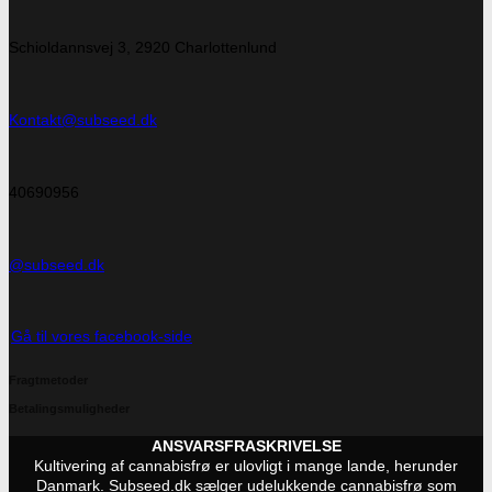
Schioldannsvej 3, 2920 Charlottenlund
Kontakt@subseed.dk
40690956
@subseed.dk
Gå til vores facebook-side
Fragtmetoder
Betalingsmuligheder
ANSVARSFRASKRIVELSE
Kultivering af cannabisfrø er ulovligt i mange lande, herunder
Danmark. Subseed.dk sælger udelukkende cannabisfrø som