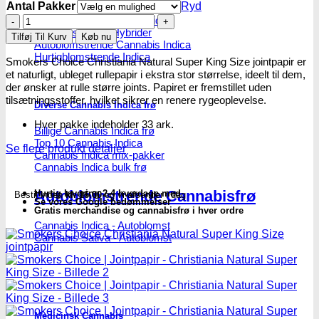
Antal Pakker
Ryd
Smokers
Feminiseret Cannabis Indica
Cannabis Indica Hybrider
Choice
Tilføj Til Kurv
Køb nu
Autoblomstrende Cannabis Indica
|
Hurtigblomstrende Indica
Jointpapir
Smokers Choice Christiania Natural Super King Size jointpapir er
-
et naturligt, ubleget rullepapir i ekstra stor størrelse, ideelt til dem,
Christiania
der ønsker at rulle større joints. Papiret er fremstillet uden
Natural
tilsætningsstoffer, hvilket sikrer en renere rygeoplevelse.
Diverse Cannabis Indica frø
Super
King
Hver pakke indeholder 33 ark.
Billige Cannabis Indica frø
Size
Top 10 Cannabis Indica
antal
Se flere produkt detaljer
Cannabis Indica mix-pakker
Cannabis Indica bulk frø
Autoblomstrende Cannabisfrø
Hurtig levering 2-4 hverdage med
Bestil inden
kl. 16.00
og vi afsender i dag
Se vores Google bedømmelser
Gratis merchandise og cannabisfrø i hver ordre
Cannabis Indica - Autoblomst
Cannabis Sativa - Autoblomst
Medicinsk Cannabis