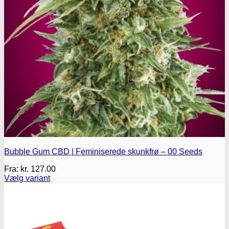
Oplev alle vores tests her
Bubble Gum CBD | Feminiserede skunkfrø – 00 Seeds
Fra:
kr.
127.00
Vælg variant
Dette
vare
har
flere
varianter.