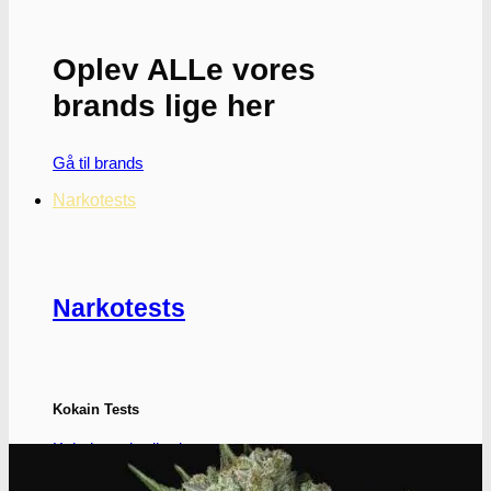
flere
varianter.
Mulighederne
Oplev ALLe vores
kan
vælges
brands lige her
på
varesiden
Gå til brands
Narkotests
Narkotests
Kokain Tests
Kokain renhedhedstest
Crack renhedhedstest
Kokain blandingsmiddel test