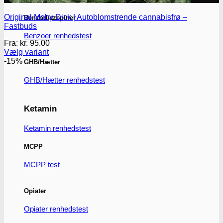
Original Moby Dick | Autoblomstrende cannabisfrø –
Benzodiazepiner
Fastbuds
Benzoer renhedstest
Fra:
kr.
95.00
Vælg variant
Dette
-15%
GHB/Hætter
vare
har
GHB/Hætter renhedstest
flere
varianter.
Mulighederne
Ketamin
kan
vælges
Ketamin renhedstest
på
varesiden
MCPP
MCPP test
Opiater
Opiater renhedstest