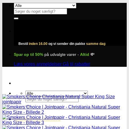
Fortsæt
til
Søg
indhold
efter:
Bestil
inden 16.00
og vi sender din pakke
samme dag
Spar op til 50%
på udvalgte varer -
Altid
💸
Læs vores anmeldelser
Gå til rabatter
Søg
efter:
Skunkfrø hos Subseed