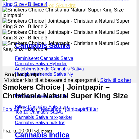
Alle Cannabis -og Skunkfrø
Cannabis Sativa
Feminiseret Cannabis Sativa
Cannabis Sativa Hybrider
Autoblomstrende Cannabis Sativa
Hurtigblomstrende Sativa
Brug for hjælp?
Vi sidder klar til at besvare dine spørgsmål.
Skriv til os her
Smokers Choice | Jointpapir –
Christiania Natural Super King Size
Diverse Cannabis Sativa frø
Billige Cannabis Sativa frø
Forside
/
Shop
/
Headshop
/
jointpapir/Filter
Top 10 Cannabis Sativa
Cannabis Sativa mix-pakker
Cannabis Sativa bulk frø
Fra:
kr.
10.00
Inkl. moms
Cannabis Indica