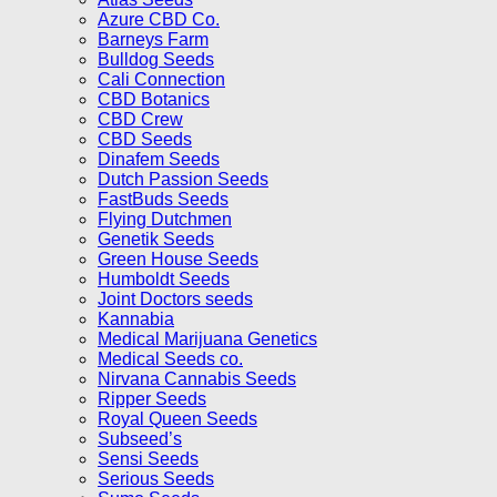
Azure CBD Co.
Barneys Farm
Bulldog Seeds
Cali Connection
CBD Botanics
CBD Crew
CBD Seeds
Dinafem Seeds
Dutch Passion Seeds
FastBuds Seeds
Flying Dutchmen
Genetik Seeds
Green House Seeds
Humboldt Seeds
Joint Doctors seeds
Kannabia
Medical Marijuana Genetics
Medical Seeds co.
Nirvana Cannabis Seeds
Ripper Seeds
Royal Queen Seeds
Subseed’s
Sensi Seeds
Serious Seeds