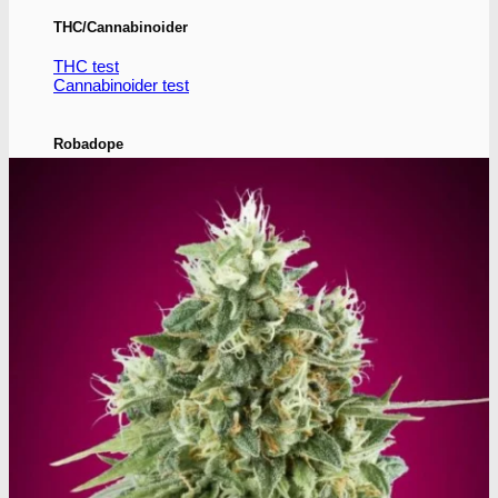
THC/Cannabinoider
THC test
Cannabinoider test
Robadope
Robadope tests
Simons tests
Test af primære aminer
URIN TESTS
Multi urin test - 3 stoffer
Multi urin test - 10 stoffer
THC urin test - 25ng/ml
THC urin test - 50ng/ml