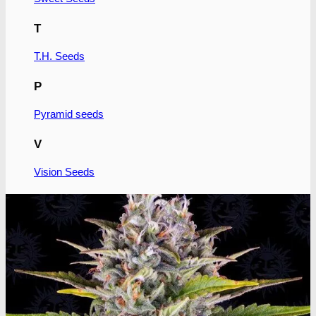
T
T.H. Seeds
P
Pyramid seeds
V
Vision Seeds
W
World of Seeds