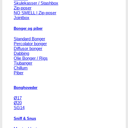
Skulekasser / Stashbox
Zip-poser
NO SMELL | Zip-poser
Jointbox
Bonger og piber
Standard Bonger
Percolator bonger
Diffusor bonger
Dabbing
Olie Bonger / Rigs
Tjubanger
Chillum
Piber
Bonghoveder
Ø17
Ø20
SG14
Sniff & Snus