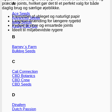
præcise joints, hvilket gør det til et perfekt valg for både
A
daglig brug og særlige øjeblikke.
Ace Seeds
Fremstillet af ubleget og naturligt papir
Advanced Seeds
Langsom brænding for længere rygetid
Atlas Seeds
Perfekt til store og ensartede joints
Azure CBD Co.
Ideelt til miljøbevidste rygere
B
Barney´s Farm
Bulldog Seeds
C
Cali Connection
CBD Botanics
CBD Crew
CBD Seeds
D
Dinafem
Dutch Passion