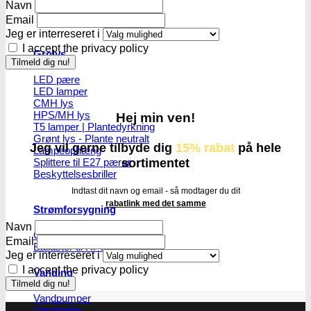
Navn
Email
Jeg er interreseret i
I accept the privacy policy
Grolys
LED pære
LED lamper
CMH lys
HPS/MH lys
Hej min ven!
T5 lamper | Plantedyrkning
Grønt lys - Plante neutralt
Jeg vil gerne tilbyde dig
15% rabat
på hele
Lampeophæng
Splittere til E27 pærer
sortimentet
Beskyttelsesbriller
Indtast dit navn og email - så modtager du dit
rabatlink med det samme
Strømforsygning
Navn
CMH ballaster
Email
Ballaster til HPS/MH
Jeg er interreseret i
I accept the privacy policy
Vanding
Vandpumper
Vandtanke