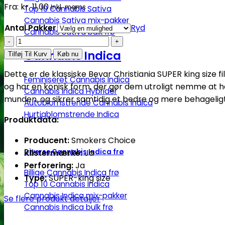
Fra:
kr.
11.00
Inkl. moms
Top 10 Cannabis Sativa
Cannabis Sativa mix-pakker
Antal Pakker
Ryd
Cannabis Sativa bulk frø
Smokers
Choice
Cannabis Indica
Tilføj Til Kurv
Køb nu
|
Dette er de klassiske Bevar Christiania SUPER king size 
Christiania
Feminiseret Cannabis Indica
og har en konisk form, der gør dem utroligt nemme at hån
SUPER
Cannabis Indica Hybrider
munden, og sikrer samtidig et bedre og mere behageligt
Autoblomstrende Cannabis Indica
King
Hurtigblomstrende Indica
Size
Produktdata:
filtertips
Producent:
Smokers Choice
antal
Klistermærke:
Ja
Diverse Cannabis Indica frø
Perforering:
Ja
Billige Cannabis Indica frø
Type:
SUPER-king size
Top 10 Cannabis Indica
Cannabis Indica mix-pakker
Se flere produkt detaljer
Cannabis Indica bulk frø