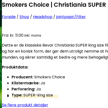
Smokers Choice | Christiania SUPER Ki
Forside
/
Shop
/
Headshop
/
jointpapir/Filter
Fra:
kr.
11.00
Inkl. moms
Dette er de klassiske Bevar Christiania SUPER king size 
og har en konisk form, der gør dem utroligt nemme at hån
munden, og sikrer samtidig et bedre og mere behageligt
Produktdata:
Producent:
Smokers Choice
Klistermærke:
Ja
Perforering:
Ja
Type:
SUPER-king size
Cannabisavlere -og brands
Se flere produkt detaljer