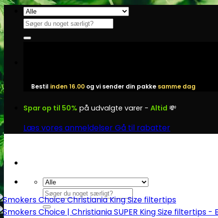
Fortsæt
til
Søg
indhold
efter:
Bestil
inden 16.00
og vi sender din pakke
samme dag
Spar op til 50%
på udvalgte varer -
Altid
💸
Læs vores anmeldelser
Gå til rabatter
Søg
efter: