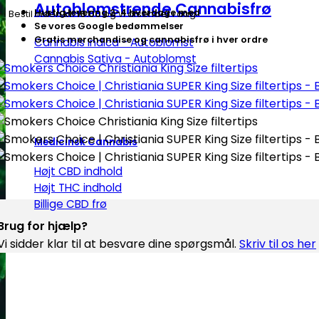
Autoblomstrende Cannabisfrø
Hurtig levering 2-4 hverdage med
Bestil inden
kl. 16.00
og vi afsender i dag
Se vores Google bedømmelser
Gratis merchandise og cannabisfrø i hver ordre
Cannabis Indica - Autoblomst
Cannabis Sativa - Autoblomst
Medicinsk Cannabis
Højt CBD indhold
Højt THC indhold
Billige CBD frø
Brug for hjælp?
Vi sidder klar til at besvare dine spørgsmål.
Skriv til os her