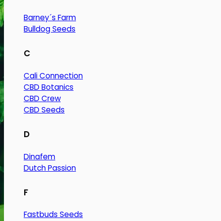
Barney´s Farm
Bulldog Seeds
C
Cali Connection
CBD Botanics
CBD Crew
CBD Seeds
D
Dinafem
Dutch Passion
F
Fastbuds Seeds