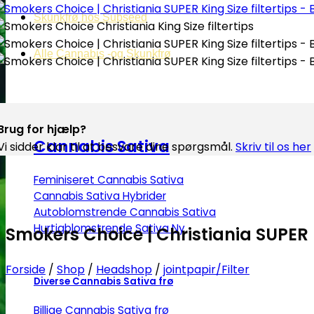
Skunkfrø hos Subseed
Alle Cannabis -og Skunkfrø
Brug for hjælp?
Cannabis Sativa
Vi sidder klar til at besvare dine spørgsmål.
Skriv til os her
Feminiseret Cannabis Sativa
Cannabis Sativa Hybrider
Autoblomstrende Cannabis Sativa
Hurtigblomstrende Sativa
Smokers Choice | Christiania SUPER Ki
Forside
/
Shop
/
Headshop
/
jointpapir/Filter
Diverse Cannabis Sativa frø
Billige Cannabis Sativa frø