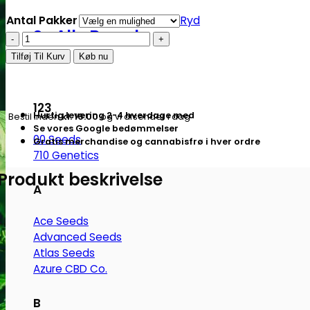
Antal Pakker
Ryd
Se Alle Brands
Smokers
Choice
Tilføj Til Kurv
Køb nu
|
Christiania
SUPER
123
Hurtig levering 2-4 hverdage med
Bestil inden
kl. 16.00
og vi afsender i dag
King
Se vores Google bedømmelser
00 Seeds
Size
Gratis merchandise og cannabisfrø i hver ordre
710 Genetics
filtertips
Produkt beskrivelse
antal
A
Ace Seeds
Advanced Seeds
Atlas Seeds
Azure CBD Co.
B