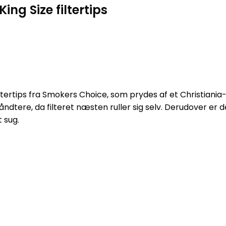
ng Size filtertips
filtertips fra Smokers Choice, som prydes af et Christiani
dtere, da filteret næsten ruller sig selv. Derudover er de
 sug.