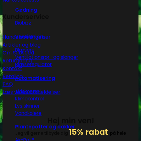
Gødning
Kunderservice
Biobizz
Handelsbetingelser
Ventilation
Artikler og blog
Blæsere
Om Subseed
Ventilationsrør -og slanger
Returnering
Blæseregulator
Kontakt
Betaling
Automatisering
FAQ
Tidskontrol
Læs vores anmeldelser
Klimakontrol
Lys skinner
Vandkølere
Hej min ven!
Plantepotter og bakker
15% rabat
Jeg vil gerne tilbyde dig
på hele
Air-Pot®