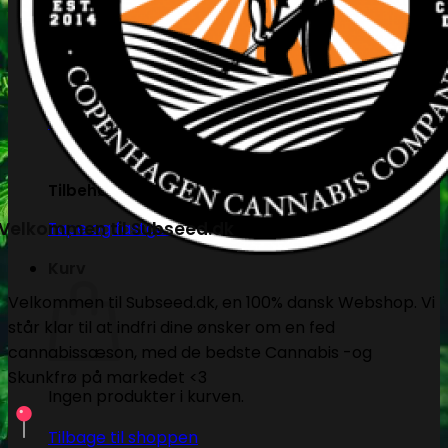
PH måling
EC måling
Co2 måling og kontrol
Temperatur og fugtighedsmålere
Målebægere og sprays
Tilbehør
Velkommen til Subseed.dk
Tape og fastgørelse
Kurv
Velkommen til Subseed.dk, en 100% dansk Webshop. Vi
står klar til at indfri dine ønsker om en fed
cannabissæson, med de bedste Cannabis -og
Skunkfrø på markedet <3
Ingen produkter i kurven.
Tilbage til shoppen