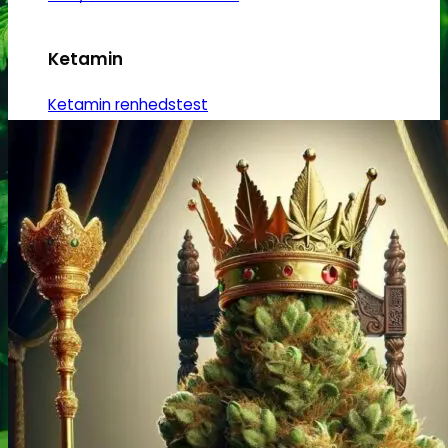
Ketamin
Ketamin renhedstest
MCPP
MCPP test
Opiater
Opiater renhedstest
THC/Cannabinoider
THC test
Cannabinoider test