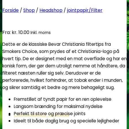
Forside
/
Shop
/
Headshop
/
jointpapir/Filter
Fra:
kr.
10.00
Inkl. moms
Dette er de klassiske Bevar Christiania filtertips fra
Smokers Choice, som prydes af et Christiania-logo på
hvert tip. De er designet med en mat overflade og har en
konisk form, der gør dem utroligt nemme at håndtere, da
filteret næsten ruller sig selv. Derudover er de
perforerede, hvilket forhindrer, at tobak ender i munden,
og sikrer samtidig et bedre og mere behageligt sug.
Fremstillet af tyndt papir for en ren oplevelse
Langsom brænding for maksimal nydelse
Perfekt til store og præcise joints
Cannabisavlere -og brands
Ideelt til både daglig brug og specielle lejligheder