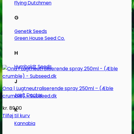
Flying Dutchmen
G
Genetik Seeds
Green House Seed Co.
H
Humboldt Seeds
J
Ona | Lugtneutraliserende spray 250ml – (Æble
Joint Doctor
crumble) – Subseed.dk
kr.
89.00
K
Tilføj til kurv
Kannabia