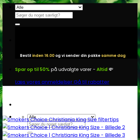
Fortsæt
til
Søg
indhold
efter:
Bestil
inden 16.00
og vi sender din pakke
samme dag
Spar op til 50%
på udvalgte varer -
Altid
💸
Læs vores anmeldelser
Gå til rabatter
Søg
efter: