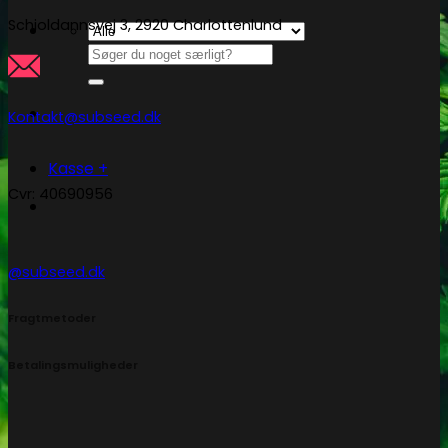
Schioldannsvej 3, 2920 Charlottenlund
Søg
efter:
Kontakt@subseed.dk
Kasse
+
Cvr: 40690956
@subseed.dk
Fragtmetoder
Betalingsmuligheder