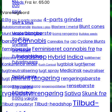
Ø17
Seeds
Fra:
kr.
65.00
Ø20
SG14
Varenøgleord
4-parts grinder
0.01g
2-parts grinder
0.1g
Sniff & Snus
Blunt cones
Autoblomstrende
Blastere i metal
Blastere i glas
bongbørste
Master blastere
blunt wraps
bong rengøring
Bulldog seeds
Snuff Box
Cannabis
børste
Cyclone Blunts
Cannabis frø
CBD
Snifferør
Feminiseret cannabis frø
feminiserede
frø
Sniffesæt
headshop
Hybrid
Indica
Pulverbeholdere
glasrens
kalkfjerner
Pulverknusere
lugtblok
lugtfjerner
Konkurrence vinder
Kush Conical
Medicinsk
lugtneutralisering
lugt spray
neutraliser
rengøring
Digital vægte
piberens
rengøringsbørste
lugt
rensebørste
rengøringsmiddel bong
0,1g vægte
rengøringstilbehør
rygeudstyr rengøring
Sativa
Skunk frø
0,01g vægte
0,001g vægte
Tilbud-
Tilbud-headshop
Tilbud-groudstyr