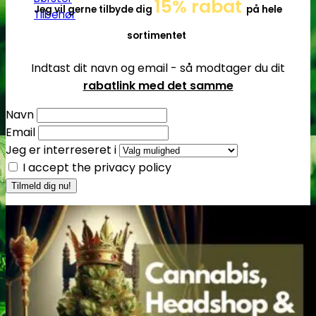
15% rabat
Jeg vil gerne tilbyde dig
på hele
Tilbehør
sortimentet
Indtast dit navn og email - så modtager du dit
rabatlink med det samme
Navn
Email
Jeg er interreseret i
I accept the privacy policy