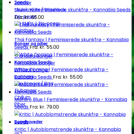
Jointrør
Skunk +| Feminiserede skunkfrø - Kannabia Seeds
Skulekasser / Stashbox
Zip-poser
Fra:
kr.
65.00
NO SMELL | Zip-poser
Jointbox
Thai Fantasy | Feminiserede skunkfrø - Kannabia
Bonger og piber
Seeds
Fra:
kr.
55.00
Standard Bonger
Percolator bonger
White Domina | Feminiserede skunkfrø -
Diffusor bonger
Dabbing
Kannabia Seeds
Fra:
kr.
55.00
Olie Bonger / Rigs
Tjubanger
Chillum
Mataro Blue | Feminiserede skunkfrø - Kannabia
Piber
Seeds
Fra:
kr.
79.00
Bonghoveder
Kritic | Autoblomstrende skunkfrø - Kannabia