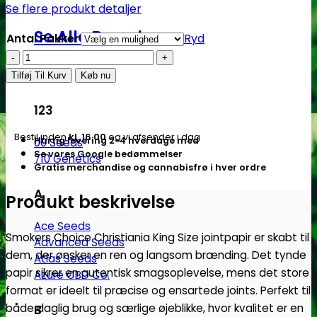
Se flere produkt detaljer
Se Alle Brands
Antal Pakker
Ryd
Smokers
Choice
Tilføj Til Kurv
Køb nu
|
Christiania
123
King
Bestil inden
kl. 16.00
og vi afsender i dag
Hurtig levering 2-4 hverdage med
00 Seeds
Size
Se vores Google bedømmelser
710 Genetics
antal
Gratis merchandise og cannabisfrø i hver ordre
A
Produkt beskrivelse
Ace Seeds
Smokers Choice Christiania King Size jointpapir er skabt til
Advanced Seeds
dem, der ønsker en ren og langsom brænding. Det tynde
Atlas Seeds
papir sikrer en autentisk smagsoplevelse, mens det store
Azure CBD Co.
format er ideelt til præcise og ensartede joints. Perfekt til
både daglig brug og særlige øjeblikke, hvor kvalitet er en
B