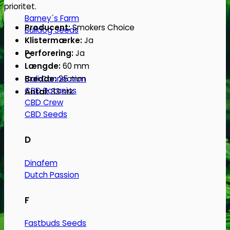
prioritet.
Barney´s Farm
Producent:
Smokers Choice
Bulldog Seeds
Klistermærke:
Ja
Perforering:
Ja
C
Længde:
60 mm
Cali Connection
Bredde:
25 mm
CBD Botanics
Antal:
33 stk
CBD Crew
CBD Seeds
D
Dinafem
Dutch Passion
F
Fastbuds Seeds