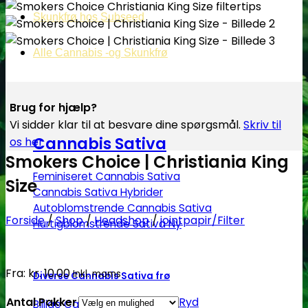
Skunkfrø hos Subseed
Alle Cannabis -og Skunkfrø
Brug for hjælp?
Vi sidder klar til at besvare dine spørgsmål.
Skriv til
Cannabis Sativa
os her
Smokers Choice | Christiania King
Feminiseret Cannabis Sativa
Size
Cannabis Sativa Hybrider
Autoblomstrende Cannabis Sativa
Forside
/
Shop
/
Headshop
/
jointpapir/Filter
Hurtigblomstrende Sativa
Fra:
kr.
10.00
Inkl. moms
Diverse Cannabis Sativa frø
Antal Pakker
Ryd
Billige Cannabis Sativa frø