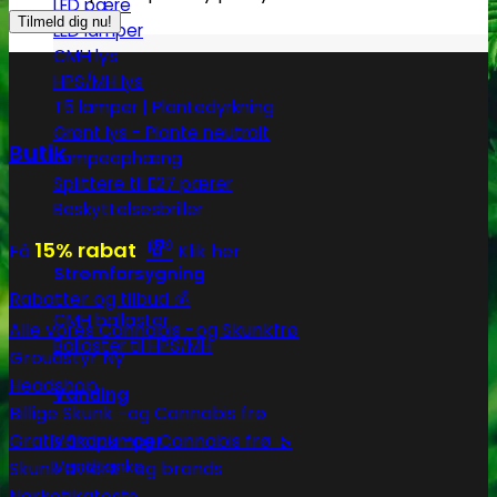
LED pære
LED lamper
CMH lys
HPS/MH lys
T5 lamper | Plantedyrkning
Grønt lys - Plante neutralt
Butik
Lampeophæng
Splittere til E27 pærer
Beskyttelsesbriller
💸
15% rabat
Få
Klik her
Strømforsygning
Rabatter og tilbud 💰
CMH ballaster
Alle vores Cannabis -og Skunkfrø
Ballaster til HPS/MH
Groudstyr
Headshop
Vanding
Billige Skunk -og Cannabis frø
Gratis Skunk -og Cannabis frø 🌿
Vandpumper
Vandtanke
Skunk avlere- og brands
Narkotikatests