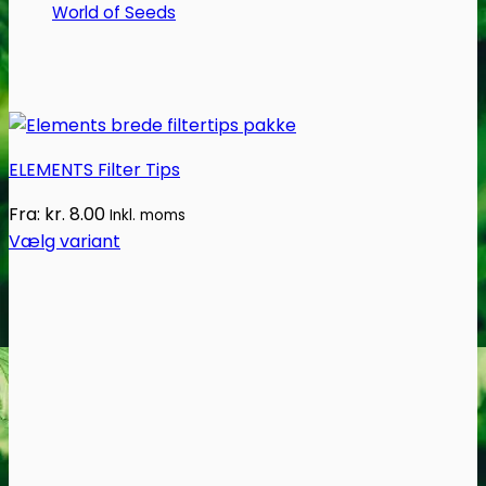
World of Seeds
ELEMENTS Filter Tips
Fra:
kr.
8.00
Inkl. moms
Vælg variant
Dette
vare
har
flere
varianter.
Mulighederne
kan
vælges
på