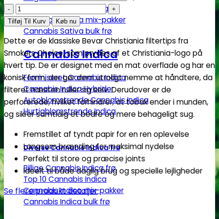
Smokers
Top 10 Cannabis Sativa
Cannabis Sativa mix-pakker
Choice
Tilføj Til Kurv
Køb nu
Cannabis Sativa bulk frø
|
Dette er de klassiske Bevar Christiania filtertips fra
Christiania
Cannabis Indica
Smokers Choice, som prydes af et Christiania-logo på
King
hvert tip. De er designet med en mat overflade og har en
Size
Feminiseret Cannabis Indica
konisk form, der gør dem utroligt nemme at håndtere, da
antal
Cannabis Indica Hybrider
filteret næsten ruller sig selv. Derudover er de
Autoblomstrende Cannabis Indica
perforerede, hvilket forhindrer, at tobak ender i munden,
Hurtigblomstrende Indica
og sikrer samtidig et bedre og mere behageligt sug.
Fremstillet af tyndt papir for en ren oplevelse
Langsom brænding for maksimal nydelse
Diverse Cannabis Indica frø
Perfekt til store og præcise joints
Billige Cannabis Indica frø
Ideelt til både daglig brug og specielle lejligheder
Top 10 Cannabis Indica
Se flere produkt detaljer
Cannabis Indica mix-pakker
Cannabis Indica bulk frø