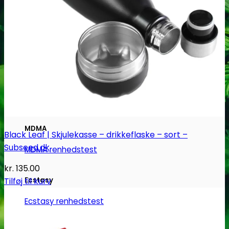
Narkotests
Kokain Tests
Kokain renhedhedstest
Crack renhedhedstest
Kokain blandingsmiddel test
MDMA
Black Leaf | Skjulekasse – drikkeflaske – sort –
Subseed.dk
MDMA renhedstest
kr.
135.00
Ecstasy
Tilføj til kurv
Ecstasy renhedstest