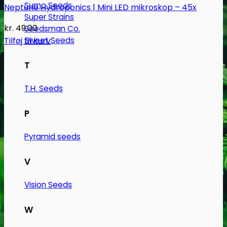
Sumo Seeds
Neptune Hydroponics | Mini LED mikroskop – 45x
Super Strains
kr.
49.00
Seedsman Co.
Tilføj til kurv
Sweet Seeds
T
T.H. Seeds
P
Pyramid seeds
V
Vision Seeds
W