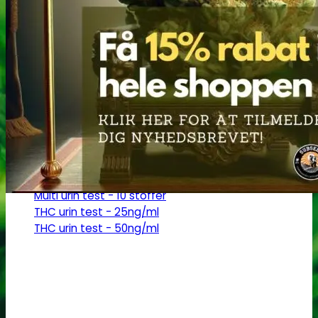
Robadope
Robadope tests
Simons tests
Test af primære aminer
URIN TESTS
Multi urin test - 3 stoffer
Multi urin test - 10 stoffer
THC urin test - 25ng/ml
THC urin test - 50ng/ml