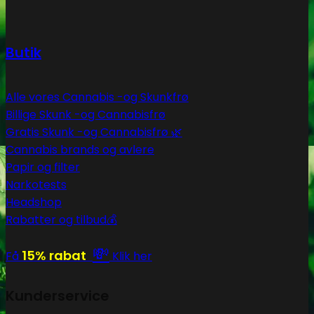
Butik
Alle vores Cannabis -og Skunkfrø
Billige Skunk -og Cannabisfrø
Gratis Skunk -og Cannabisfrø 🌿
Cannabis brands og avlere
Papir og filter
Narkotests
Headshop
Rabatter og tilbud💰
💸
15% rabat
Få
Klik her
Kunderservice