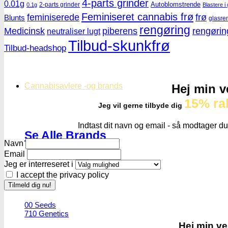
4-parts grinder
0.01g
Autoblomstrende
2-parts grinder
0.1g
Blastere i 
Feminiseret cannabis frø
feminiserede
frø
Blunts
glasre
rengøring
Medicinsk
piberens
rengørin
neutraliser lugt
Tilbud-skunkfrø
Tilbud-headshop
Cannabisavlere -og brands
Hej min v
15% ra
Jeg vil gerne tilbyde dig
Indtast dit navn og email - så modtager du
Se Alle Brands
Navn
Email
Jeg er interreseret i
I accept the privacy policy
123
00 Seeds
710 Genetics
Hej min ve