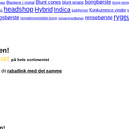
Blunt cones
bongbørste
blunt wraps
Blastere i metal
bong reng
glas
headshop
Hybrid
Indica
Konkurrence vinder
ns
kalkfjerner
K
ryge
gsbørste
rensebørste
rengøringsmiddel bong
rengøringstilbehør
en!
bat
på hele sortimentet
 dit
rabatlink med det samme
n!