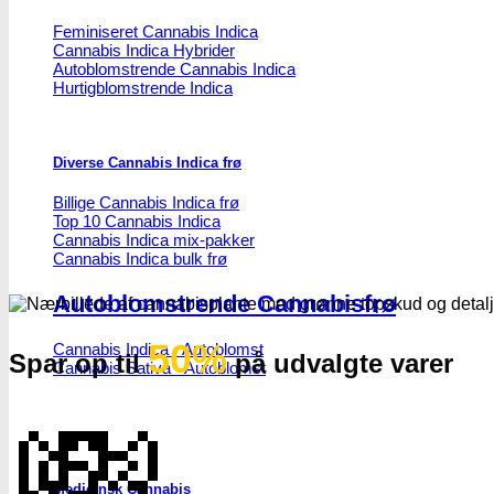
Feminiseret Cannabis Indica
Cannabis Indica Hybrider
Autoblomstrende Cannabis Indica
Hurtigblomstrende Indica
Diverse Cannabis Indica frø
Billige Cannabis Indica frø
Top 10 Cannabis Indica
Cannabis Indica mix-pakker
Cannabis Indica bulk frø
Autoblomstrende Cannabisfrø
50%
Cannabis Indica - Autoblomst
Spar op til
på udvalgte varer
Cannabis Sativa - Autoblomst
💸
Medicinsk Cannabis