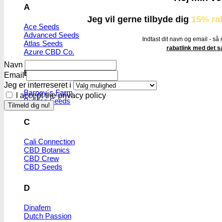
A
Jeg vil gerne tilbyde dig
15% ra
Ace Seeds
Advanced Seeds
Indtast dit navn og email - så
Atlas Seeds
rabatlink med det
Azure CBD Co.
Navn
B
Email
Jeg er interreseret i
Barney´s Farm
I accept the privacy policy
Bulldog Seeds
C
Cali Connection
CBD Botanics
CBD Crew
CBD Seeds
D
Dinafem
Dutch Passion