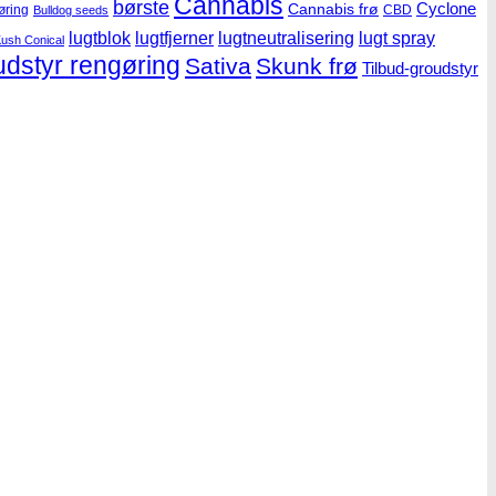
Cannabis
børste
Cyclone
Cannabis frø
øring
CBD
Bulldog seeds
lugtblok
lugtfjerner
lugtneutralisering
lugt spray
ush Conical
udstyr rengøring
Sativa
Skunk frø
Tilbud-groudstyr