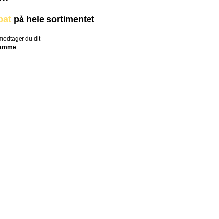
bat
på hele sortimentet
 modtager du dit
 samme