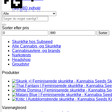
Højt CBD indhold
Højt THC indhold
Se alle tilbud her
Billige CBD frø
Søg
efter:
Sorter efter pris
Mindstepris
Maks.
Sorter
pris
Skunkfrø hos Subseed
Alle Cannabis -og Skunkfrø
Cannabisavlere -og brands
Narkotests
Headshop
Groudstyr
Produkter
Sk
Kr
Varenøgleord