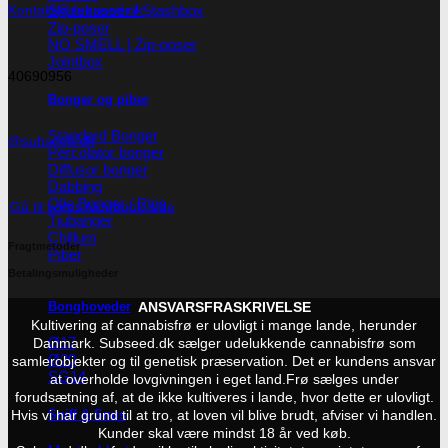
Kontakt@subseed.dk
Skulekasser / Stashbox
Zip-poser
NO SMELL | Zip-poser
Jointbox
40690956
Bonger og piber
Standard Bonger
@subseed.dk
Percolator bonger
Diffusor bonger
Dabbing
Olie Bonger / Rigs
Gå til vores facebook-side
Tjubanger
Chillum
Fragtmetoder
Piber
Betalingsmuligheder
Bonghoveder
ANSVARSFRASKRIVELSE
Kultivering af cannabisfrø er ulovligt i mange lande, herunder
Ø17
Danmark. Subseed.dk sælger udelukkende cannabisfrø som
Ø20
samlerobjekter og til genetisk præservation. Det er kundens ansvar
SG14
at overholde lovgivningen i eget land.
Frø sælges under
forudsætning af, at de ikke kultiveres i lande, hvor dette er ulovligt.
Sniff & Snus
Hvis vi har grund til at tro, at loven vil blive brudt, afviser vi handlen.
Kunder skal være mindst 18 år ved køb.