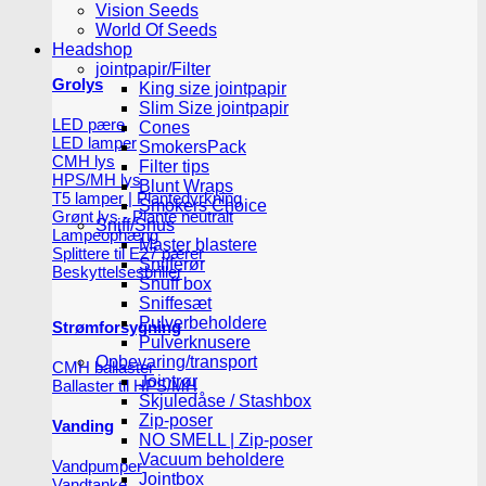
Vision Seeds
World Of Seeds
Headshop
jointpapir/Filter
Grolys
King size jointpapir
Slim Size jointpapir
LED pære
Cones
LED lamper
SmokersPack
CMH lys
Filter tips
HPS/MH lys
Blunt Wraps
T5 lamper | Plantedyrkning
Smokers Choice
Grønt lys - Plante neutralt
Sniff/Snus
Lampeophæng
Master blastere
Splittere til E27 pærer
Snifferør
Beskyttelsesbriller
Snuff box
Sniffesæt
Pulverbeholdere
Strømforsygning
Pulverknusere
Opbevaring/transport
CMH ballaster
Jointrør
Ballaster til HPS/MH
Skjuledåse / Stashbox
Zip-poser
Vanding
NO SMELL | Zip-poser
Vacuum beholdere
Vandpumper
Jointbox
Vandtanke