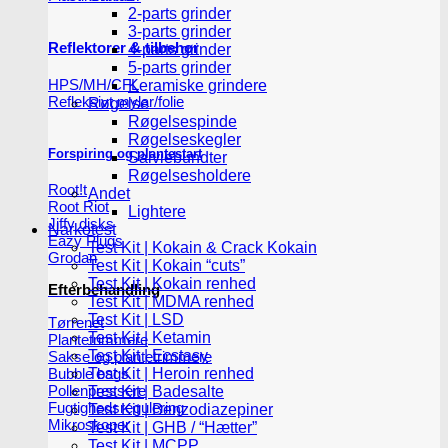
2-parts grinder
3-parts grinder
Reflektorer & tilbehør
4-parts grinder
5-parts grinder
HPS/MH/CFL
Keramiske grindere
Refleksivt mylar/folie
Røgelse
Røgelsespinde
Røgelseskegler
Forspiring og plantestart
Salviebundter
Røgelsesholdere
Root!t
Andet
Root Riot
Lightere
Jiffy disks
Narkotest
Eazy Plugs
Test Kit | Kokain & Crack Kokain
Grodan
Test Kit | Kokain “cuts”
Test Kit | Kokain renhed
Efterbehandling
Test Kit | MDMA renhed
Test Kit | LSD
Tørrenet
Test Kit | Ketamin
Plantetrimmere
Test Kit | Ecstasy
Sakse og plantetrimmere
Bubble bags
Test Kit | Heroin renhed
Pollenpressere
Test Kit | Badesalte
Fugtighedsregulering
Test Kit | Benzodiazepiner
Mikroskoper
Test Kit | GHB / “Hætter”
Test Kit | MCPP