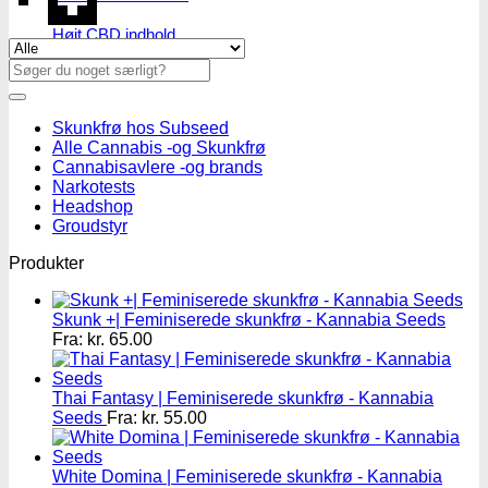
Højt CBD indhold
Se alle tilbud her
Højt THC indhold
Søg
Billige CBD frø
efter:
Skunkfrø hos Subseed
Alle Cannabis -og Skunkfrø
Cannabisavlere -og brands
Narkotests
Headshop
Groudstyr
Produkter
Skunk +| Feminiserede skunkfrø - Kannabia Seeds
Fra:
kr.
65.00
Thai Fantasy | Feminiserede skunkfrø - Kannabia
Seeds
Fra:
kr.
55.00
White Domina | Feminiserede skunkfrø - Kannabia