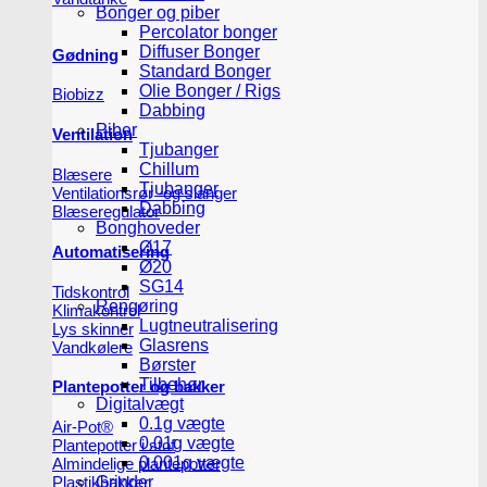
Bonger og piber
Percolator bonger
Diffuser Bonger
Gødning
Standard Bonger
Olie Bonger / Rigs
Biobizz
Dabbing
Piber
Ventilation
Tjubanger
Chillum
Blæsere
Tjubanger
Ventilationsrør -og slanger
Dabbing
Blæseregulator
Bonghoveder
Ø17
Automatisering
Ø20
SG14
Tidskontrol
Rengøring
Klimakontrol
Lugtneutralisering
Lys skinner
Glasrens
Vandkølere
Børster
Tilbehør
Plantepotter og bakker
Digitalvægt
0.1g vægte
Air-Pot®
0.01g vægte
Plantepotter i stof
0.001g vægte
Almindelige plantepotter
Plastikbakker
Grinder