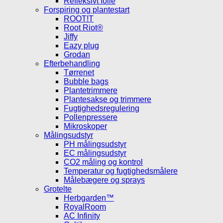
Refleksivt folie
Forspiring og plantestart
ROOT!T
Root Riot®
Jiffy
Eazy plug
Grodan
Efterbehandling
Tørrenet
Bubble bags
Plantetrimmere
Plantesakse og trimmere
Fugtighedsregulering
Pollenpressere
Mikroskoper
Målingsudstyr
PH målingsudstyr
EC målingsudstyr
CO2 måling og kontrol
Temperatur og fugtighedsmålere
Målebægere og sprays
Grotelte
Herbgarden™
RoyalRoom
AC Infinity