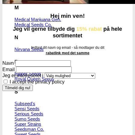
M
Hej min ven!
Medical Marijuana Gen.
Medical Seeds Co.
Jeg vil gerne tilbyde dig
15% rabat
på hele
sortimentet
N
Indtast dit navn og email - så modtager du dit
Nirvana Seeds
rabatlink med det samme
R
Navn
Email
Ripper Seeds
Jeg er interreseret i
Royal Queen Seeds
I accept the privacy policy
S
Subseed's
Sensi Seeds
Serious Seeds
Sumo Seeds
Super Strains
Seedsman Co.
Sweet Seeds