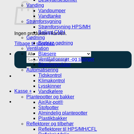
Vanding
Vandpumper
Vandtanke
Strømforsygning
Strømforsyning HPS/MH
Ballast CMH
Ingen produkter i kurven.
Gødning
Biobizz gødning
Tilbage til shoppen
Ventilation
Blæsere
Søg
Ventilationsrør -og slanger
efter:
Blæseregulator
Automatisering
Tidskontrol
Klimakontrol
Lysskinner
Kasse
+
Vandkølere
Plantepotter og bakker
Air/Air-pot®
Stofpotter
Almindelig plantepotter
Plastikbakker
Reflektorer og tilbehør
Reflektorer til HPS/MH/CFL