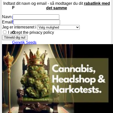
Indtast dit navn og email - så modtager du dit
rabatlink med
F
det samme
Navn
Fastbuds Seeds
Flying Dutchmen
Email
Jeg er interreseret i
G
I accept the privacy policy
Genetik Seeds
Green House Seed Co.
H
Humboldt Seeds
J
Joint Doctor
K
Kannabia