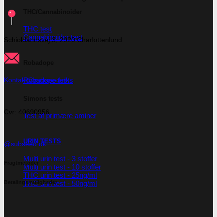
THC/Cannabinoider
THC test
Cannabinoider test
Schioldannsvej 3, 2920 Charlottenlund
Robadope
Robadope tests
Kontakt@subseed.dk
Simons tests
Cvr: 40690956
Test af primære aminer
URIN TESTS
@subseed.dk
Multi urin test - 3 stoffer
Fragtmetoder
Multi urin test - 10 stoffer
THC urin test - 25ng/ml
Betalingsmuligheder
THC urin test - 50ng/ml