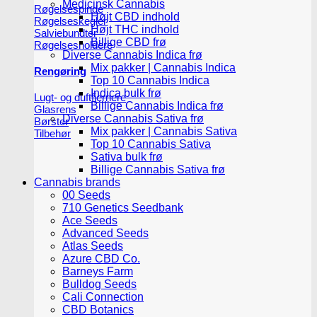
Medicinsk Cannabis
Røgelsespinde
Højt CBD indhold
Røgelseskegler
Højt THC indhold
Salviebundter
Billige CBD frø
Røgelsesholdere
Diverse Cannabis Indica frø
Mix pakker | Cannabis Indica
Rengøring
Top 10 Cannabis Indica
Indica bulk frø
Lugt- og duftfjernere
Billige Cannabis Indica frø
Glasrens
Diverse Cannabis Sativa frø
Børster
Mix pakker | Cannabis Sativa
Tilbehør
Top 10 Cannabis Sativa
Sativa bulk frø
Billige Cannabis Sativa frø
Cannabis brands
00 Seeds
710 Genetics Seedbank
Ace Seeds
Advanced Seeds
Atlas Seeds
Azure CBD Co.
Barneys Farm
Bulldog Seeds
Cali Connection
CBD Botanics