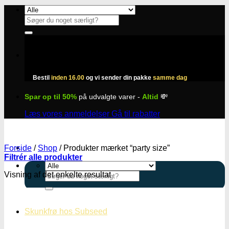
Fortsæt
til
Søg
indhold
efter:
Bestil
inden 16.00
og vi sender din pakke
samme dag
Spar op til 50%
på udvalgte varer -
Altid
💸
Læs vores anmeldelser
Gå til rabatter
Forside
/
Shop
/
Produkter mærket “party size”
Filtrér alle produkter
Visning af det enkelte resultat
Søg
efter:
Skunkfrø hos Subseed