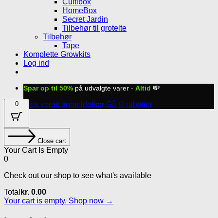
Cultibox
HomeBox
Secret Jardin
Tilbehør til grotelte
Tilbehør
Tape
Komplette Growkits
Log ind
Spar op til 50%
på udvalgte varer -
Altid
💸
0
Læs vores anmeldelser
Gå til rabatter
Close cart
Your Cart Is Empty
0
Check out our shop to see what's available
Cart
Total
kr.
0.00
Total:
Your cart is empty. Shop now →