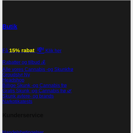
Butik
💸
15% rabat
Få
Klik her
Rabatter og tilbud 💰
Alle vores Cannabis -og Skunkfrø
Groudstyr
Headshop
Billige Skunk -og Cannabis frø
Gratis Skunk -og Cannabis frø 🌿
Skunk avlere- og brands
Narkotikatests
Kunderservice
Handelsbetingelser