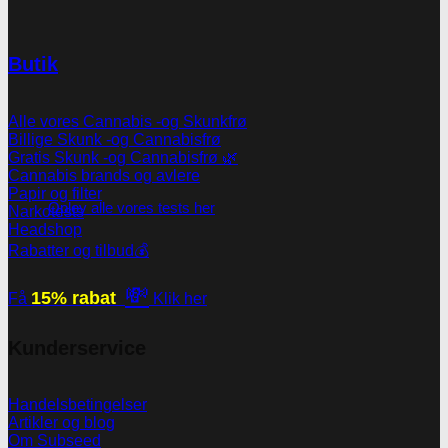
Butik
Alle vores Cannabis -og Skunkfrø
Billige Skunk -og Cannabisfrø
Gratis Skunk -og Cannabisfrø 🌿
Cannabis brands og avlere
Papir og filter
Oplev alle vores tests her
Narkotests
Headshop
Rabatter og tilbud💰
💸
15% rabat
Få
Klik her
Kunderservice
Handelsbetingelser
Artikler og blog
Om Subseed