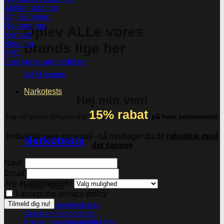
Artikler og blog
Om Subseed
Returnering
Oplev ALLe vores
Kontakt
Betaling
brands lige her
FAQ
Læs vores anmeldelser
Gå til brands
Narkotests
Hej min ven!
15% rabat
Jeg vil gerne tilbyde dig
på hele sortimentet
Indtast dit navn og email - så modtager du dit
rabatlink med
Narkotests
det samme
Navn
Email
Jeg er interreseret i
Kokain Tests
I accept the privacy policy
Kokain renhedhedstest
Crack renhedhedstest
Kokain blandingsmiddel test