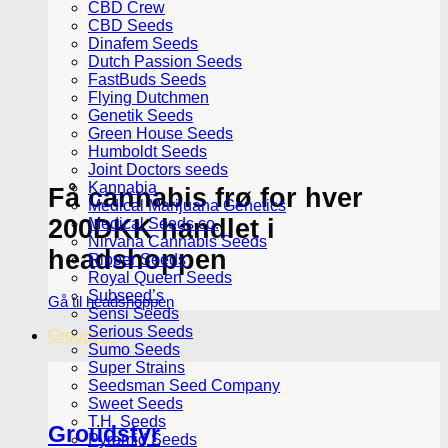
CBD Crew
CBD Seeds
Dinafem Seeds
Dutch Passion Seeds
FastBuds Seeds
Flying Dutchmen
Genetik Seeds
Green House Seeds
Humboldt Seeds
Joint Doctors seeds
Kannabia
Få cannabis frø for hver
Medical Marijuana Genetics
200DKK handlet i
Medical Seeds co.
Nirvana Cannabis Seeds
headshoppen
Ripper Seeds
Royal Queen Seeds
Subseed’s
Gå til headshoppen
Sensi Seeds
Serious Seeds
Groudstyr
Sumo Seeds
Super Strains
Seedsman Seed Company
Sweet Seeds
T.H. Seeds
Groudstyr
Pyramid Seeds