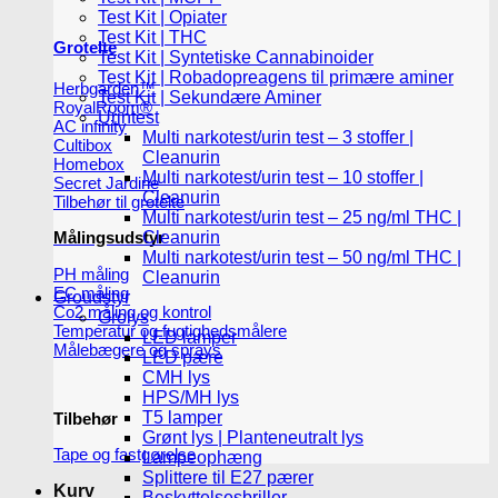
Test Kit | Opiater
Test Kit | THC
Grotelte
Test Kit | Syntetiske Cannabinoider
Test Kit | Robadopreagens til primære aminer
Herbgarden™
Test Kit | Sekundære Aminer
RoyalRoom®
Urintest
AC infinity
Multi narkotest/urin test – 3 stoffer |
Cultibox
Cleanurin
Homebox
Multi narkotest/urin test – 10 stoffer |
Secret Jardine
Cleanurin
Tilbehør til grotelte
Multi narkotest/urin test – 25 ng/ml THC |
Målingsudstyr
Cleanurin
Multi narkotest/urin test – 50 ng/ml THC |
PH måling
Cleanurin
EC måling
Groudstyr
Co2 måling og kontrol
Grolys
Temperatur og fugtighedsmålere
LED lamper
Målebægere og sprays
LED pære
CMH lys
HPS/MH lys
T5 lamper
Tilbehør
Grønt lys | Planteneutralt lys
Tape og fastgørelse
Lampeophæng
Splittere til E27 pærer
Kurv
Beskyttelsesbriller