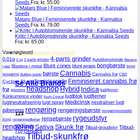
Seeds
Fra:
kr.
55.00
Mataro Blue | Feminiserede skunkfrø - Kannabia
Seeds
Fra:
kr.
79.00
Kritic | Autoblomstrende skunkfrø - Kannabia Seeds
Fra:
kr.
65.00
Varenøgleord
Cannabisavlere -og brands
4-parts grinder
0.01g
Autoblomstrende
2-parts grinder
0.1g
Blastere
Blunt cones
bongbørste
blunt wraps
Blastere i metal
bong
i glas
Cannabis
børste
Cannabis frø
rengøring
CBD
Bulldog seeds
Feminiseret cannabis frø
feminiserede
Cyclone Blunts
Se Alle Brands
headshop
Hybrid
Indica
frø
glasrens
kalkfjerner
lugtblok
lugtfjerner
Konkurrence vinder
Kush Conical
Medicinsk
lugtneutralisering
lugt spray
neutraliser lugt
rengøring
piberens
rengøringsbørste
rengøringsmiddel
123
rygeudstyr
rensebørste
bong
rengøringstilbehør
rengøring
Sativa
Skunk frø
00 Seeds
Tilbud-
Tilbud-groudstyr
710 Genetics
Tilbud-skunkfrø
headshop