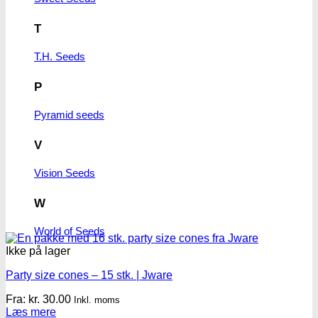
T
T.H. Seeds
P
Pyramid seeds
V
Vision Seeds
W
World of Seeds
Ikke på lager
Party size cones – 15 stk. | Jware
Fra:
kr.
30.00
Inkl. moms
Læs mere