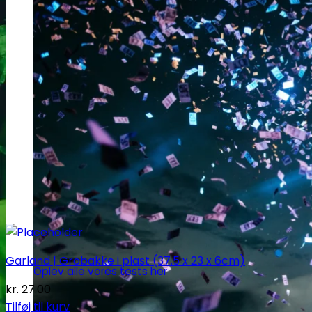
Garland | Grobakke i plast (37.5 x 23 x 6cm)
Oplev alle vores tests her
kr.
27.00
Tilføj til kurv