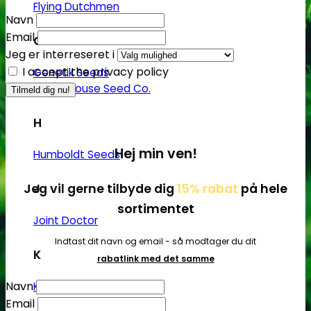
Flying Dutchmen
Navn
Email
G
Jeg er interreseret i
I accept the privacy policy
Genetik Seeds
Green House Seed Co.
H
Hej min ven!
Humboldt Seeds
Jeg vil gerne tilbyde dig
15% rabat
på hele
J
sortimentet
Joint Doctor
Indtast dit navn og email - så modtager du dit
K
rabatlink med det samme
Navn
Kannabia
Email