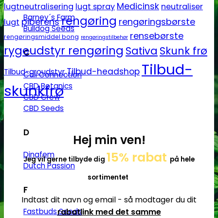
Medicinsk
lugtneutralisering
lugt spray
neutraliser
Barney´s Farm
rengøring
piberens
rengøringsbørste
lugt
Bulldog Seeds
rensebørste
rengøringsmiddel bong
rengøringstilbehør
rygeudstyr rengøring
Sativa
Skunk frø
C
Tilbud-
Tilbud-headshop
Tilbud-groudstyr
Cali Connection
CBD Botanics
skunkfrø
CBD Crew
CBD Seeds
D
Hej min ven!
15% rabat
Dinafem
Jeg vil gerne tilbyde dig
på hele
Dutch Passion
sortimentet
F
Indtast dit navn og email - så modtager du dit
rabatlink med det samme
Fastbuds Seeds