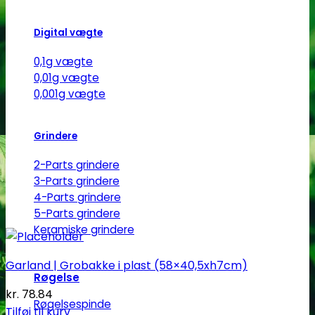
Digital vægte
0,1g vægte
0,01g vægte
0,001g vægte
Grindere
2-Parts grindere
3-Parts grindere
4-Parts grindere
5-Parts grindere
Keramiske grindere
Garland | Grobakke i plast (58×40,5xh7cm)
Røgelse
kr.
78.84
Røgelsespinde
Tilføj til kurv