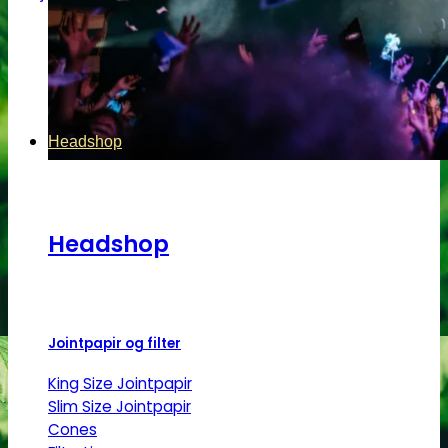
Headshop
Headshop
Jointpapir og filter
King Size Jointpapir
Slim Size Jointpapir
Cones