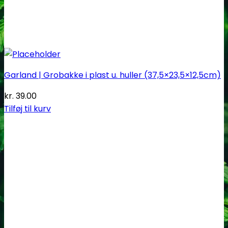
Garland | Grobakke i plast u. huller (37,5×23,5×12,5cm)
kr.
39.00
Tilføj til kurv