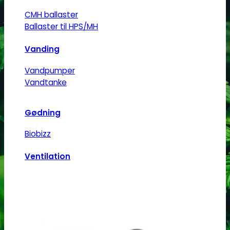
CMH ballaster
Ballaster til HPS/MH
Vanding
Vandpumper
Vandtanke
Gødning
Biobizz
Ventilation
Blæsere
Ventilationsrør -og slanger
Blæseregulator
Automatisering