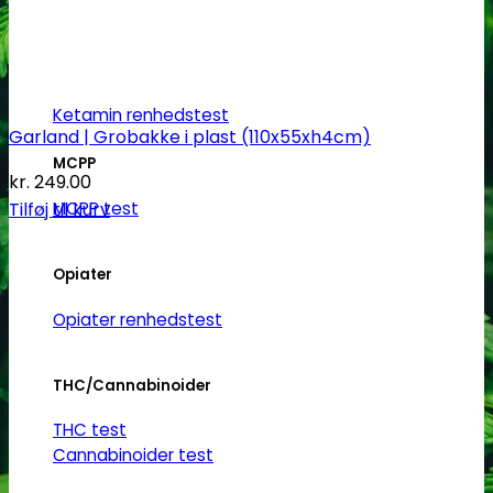
Ketamin
Ketamin renhedstest
Garland | Grobakke i plast (110x55xh4cm)
MCPP
kr.
249.00
Tilføj til kurv
MCPP test
Opiater
Opiater renhedstest
THC/Cannabinoider
THC test
Cannabinoider test