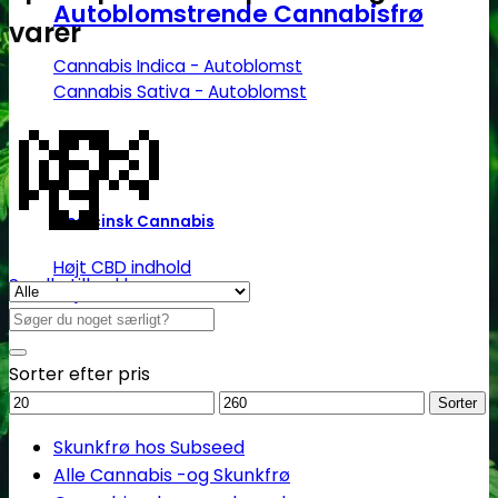
Autoblomstrende Cannabisfrø
varer
Cannabis Indica - Autoblomst
💸
Cannabis Sativa - Autoblomst
Medicinsk Cannabis
Højt CBD indhold
Se alle tilbud her
Højt THC indhold
Søg
Billige CBD frø
efter:
Sorter efter pris
Mindstepris
Maks.
Sorter
pris
Skunkfrø hos Subseed
Alle Cannabis -og Skunkfrø