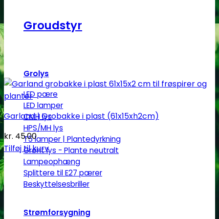
Groudstyr
Grolys
LED pære
LED lamper
Garland | Grobakke i plast (61x15xh2cm)
CMH lys
HPS/MH lys
kr.
45.00
T5 lamper | Plantedyrkning
Tilføj til kurv
Grønt lys - Plante neutralt
Lampeophæng
Splittere til E27 pærer
Beskyttelsesbriller
Strømforsygning