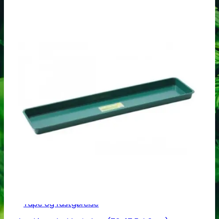
Herbgarden™
RoyalRoom®
AC infinity
Cultibox
Homebox
Secret Jardine
Tilbehør til grotelte
Målingsudstyr
PH måling
EC måling
Co2 måling og kontrol
Temperatur og fugtighedsmålere
Målebægere og sprays
Tilbehør
Tape og fastgørelse