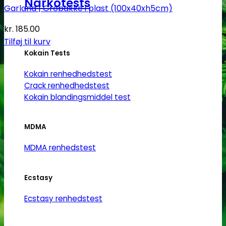
Narkotests
Garland | Grobakke i plast (100x40xh5cm)
kr.
185.00
Tilføj til kurv
Kokain Tests
Kokain renhedhedstest
Crack renhedhedstest
Kokain blandingsmiddel test
MDMA
MDMA renhedstest
Ecstasy
Ecstasy renhedstest