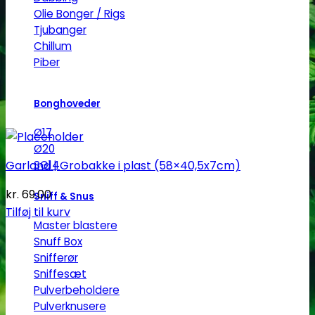
Olie Bonger / Rigs
Tjubanger
Chillum
Piber
Bonghoveder
Ø17
Ø20
Garland | Grobakke i plast (58×40,5x7cm)
SG14
kr.
69.00
Sniff & Snus
Tilføj til kurv
Master blastere
Snuff Box
Snifferør
Sniffesæt
Pulverbeholdere
Pulverknusere