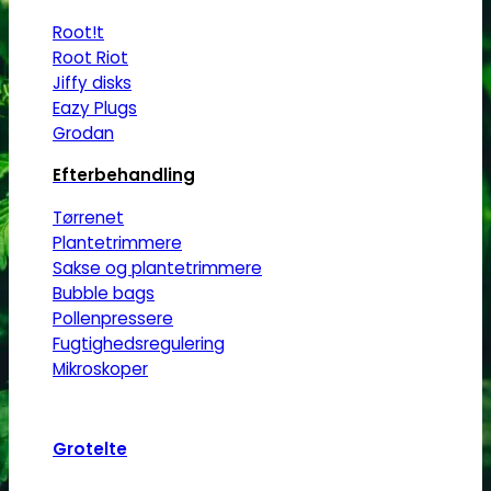
Root!t
Root Riot
Jiffy disks
Eazy Plugs
Grodan
Efterbehandling
Tørrenet
Plantetrimmere
Sakse og plantetrimmere
Bubble bags
Pollenpressere
Fugtighedsregulering
Mikroskoper
Grotelte