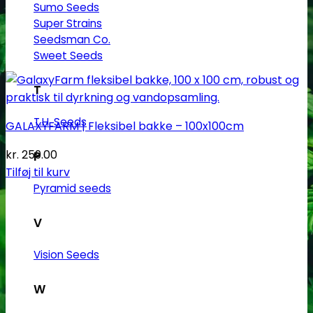
Sumo Seeds
Super Strains
Seedsman Co.
Sweet Seeds
T
T.H. Seeds
GALAXYFARM | Fleksibel bakke – 100x100cm
kr.
259.00
P
Tilføj til kurv
Pyramid seeds
V
Vision Seeds
W