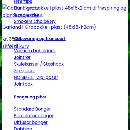
Filtertips
Blunt wraps
SmokersPack
Smokers Choice
Garland | Grobakke i plast (48x15xh2cm)
kr.
35.00
Opbevaring og transport
Tilføj til kurv
Vacuum beholdere
Jointrør
Skulekasser / Stashbox
Zip-poser
NO SMELL | Zip-poser
Jointbox
Bonger og piber
Standard Bonger
Percolator bonger
Diffusor bonger
Dabbing