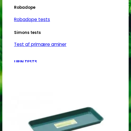
Robadope
Robadope tests
Simons tests
Test af primære aminer
URIN TESTS
Multi urin test - 3 stoffer
Multi urin test - 10 stoffer
THC urin test - 25ng/ml
THC urin test - 50ng/ml