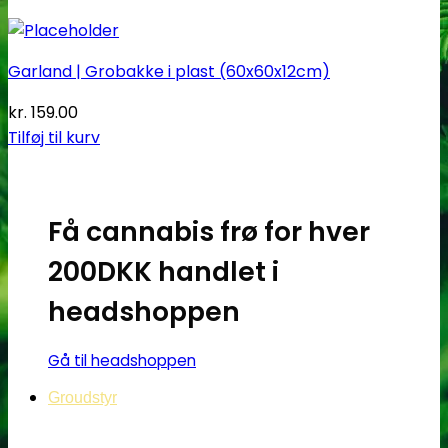
Garland | Grobakke i plast (60x60x12cm)
kr.
159.00
Tilføj til kurv
Få cannabis frø for hver
200DKK handlet i
headshoppen
Gå til headshoppen
Groudstyr