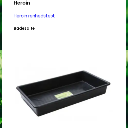
Heroin
Heroin renhedstest
Badesalte
Badesalte renhedstest
LSD
LSD renhedstest
Benzodiazepiner
Benzoer renhedstest
GHB/Hætter
GHB/Hætter renhedstest