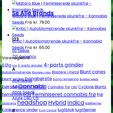
Se Alle Brands
Mataro Blue | Feminiserede skunkfrø - Kannabia
Seeds
Fra:
kr.
79.00
123
Kritic | Autoblomstrende skunkfrø - Kannabia
Seeds
Fra:
kr.
65.00
00 Seeds
710 Genetics
Varenøgleord
4-parts grinder
0.01g
2-parts grinder
0.1g
A
Blunt cones
Autoblomstrende
Blastere i metal
Blastere i glas
bongbørste
blunt wraps
bong rengøring
Bulldog seeds
Ace Seeds
Cannabis
børste
Advanced Seeds
Cyclone Blunts
Cannabis frø
CBD
Atlas Seeds
Feminiseret cannabis frø
feminiserede
frø
Azure CBD Co.
headshop
Hybrid
Indica
glasrens
kalkfjerner
lugtblok
lugtfjerner
Konkurrence vinder
B
Kush Conical