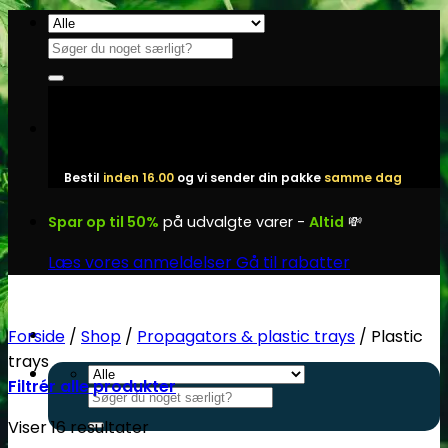
Fortsæt
til
Søg
indhold
efter:
Bestil
inden 16.00
og vi sender din pakke
samme dag
Spar op til 50%
på udvalgte varer -
Altid
💸
Læs vores anmeldelser
Gå til rabatter
Forside
/
Shop
/
Propagators & plastic trays
/
Plastic
trays
Filtrér alle produkter
Søg
efter:
Viser 16 resultater