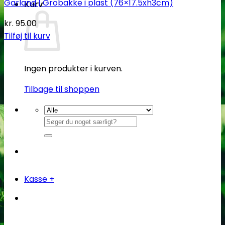
Garland | Grobakke i plast (76×17.5xh3cm)
Kurv
kr.
95.00
Tilføj til kurv
Ingen produkter i kurven.
Tilbage til shoppen
Søg
efter:
Kasse
+