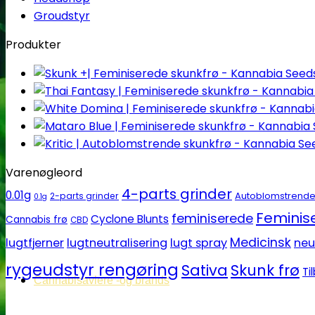
Groudstyr
Produkter
Varenøgleord
4-parts grinder
0.01g
Autoblomstrend
2-parts grinder
0.1g
Feminise
feminiserede
Cyclone Blunts
Cannabis frø
CBD
Medicinsk
lugtfjerner
lugtneutralisering
lugt spray
neu
rygeudstyr rengøring
Sativa
Skunk frø
Ti
Cannabisavlere -og brands