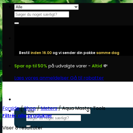
Fortsæt
til
Søg
indhold
efter:
Bestil
inden 16.00
og vi sender din pakke
samme dag
Spar op til 50%
på udvalgte varer -
Altid
💸
Læs vores anmeldelser
Gå til rabatter
Forside
/
Shop
/
Meters
/
Aqua Master Tools
Filtrér alle produkter
Søg
efter:
Viser 8 resultater