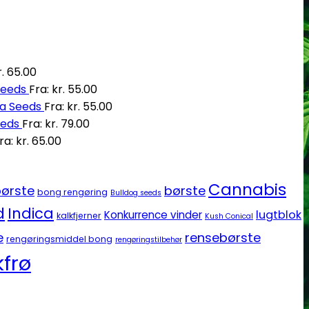
.
65.00
Seeds
Fra:
kr.
55.00
ia Seeds
Fra:
kr.
55.00
eeds
Fra:
kr.
79.00
ra:
kr.
65.00
Cannabis
ørste
børste
bong rengøring
Bulldog seeds
d
Indica
lugtblok
Konkurrence vinder
kalkfjerner
Kush Conical
e
rensebørste
rengøringsmiddel bong
rengøringstilbehør
frø