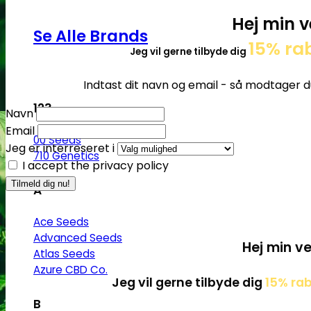
Hej min v
Se Alle Brands
15% ra
Jeg vil gerne tilbyde dig
Indtast dit navn og email - så modtager d
123
Navn
Email
00 Seeds
Jeg er interreseret i
710 Genetics
I accept the privacy policy
A
Ace Seeds
Advanced Seeds
Hej min ve
Atlas Seeds
Azure CBD Co.
Jeg vil gerne tilbyde dig
15% ra
B