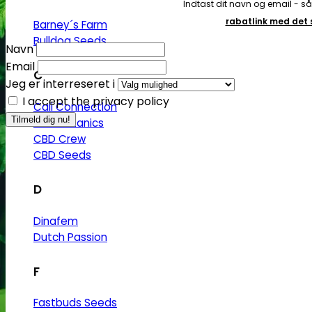
Indtast dit navn og email - s
rabatlink med de
Barney´s Farm
Bulldog Seeds
Navn
Email
C
Jeg er interreseret i
I accept the privacy policy
Cali Connection
CBD Botanics
CBD Crew
CBD Seeds
D
Dinafem
Dutch Passion
F
Fastbuds Seeds