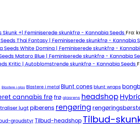
Skunk +| Feminiserede skunkfrø - Kannabia Seeds
Fra:
kr
Thai Fantasy | Feminiserede skunkfrø - Kannabia 
White Domina | Feminiserede skunkfrø - Kannab
Mataro Blue | Feminiserede skunkfrø - Kannabia S
Kritic | Autoblomstrende skunkfrø - Kannabia Seeds
F
bongb
Blunt cones
blunt wraps
e
Blastere i metal
Blastere i glas
headshop
Hybri
ret cannabis frø
frø
glasrens
rengøring
piberens
rengøringsbørst
traliser lugt
Tilbud-skunk
Tilbud-headshop
lbud-groudstyr