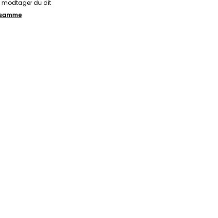
å modtager du dit
t samme