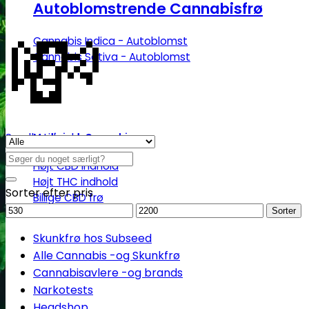
Autoblomstrende Cannabisfrø
💸
Cannabis Indica - Autoblomst
Cannabis Sativa - Autoblomst
Se alle tilbud her
Medicinsk Cannabis
Søg
Højt CBD indhold
efter:
Højt THC indhold
Sorter efter pris
Billige CBD frø
Mindstepris
Maks.
Sorter
pris
Skunkfrø hos Subseed
Alle Cannabis -og Skunkfrø
Cannabisavlere -og brands
Narkotests
Headshop