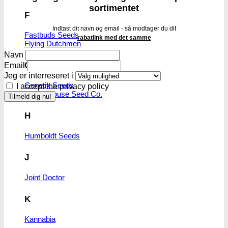
sortimentet
F
Indtast dit navn og email - så modtager du dit
Fastbuds Seeds
rabatlink med det samme
Flying Dutchmen
Navn
G
Email
Jeg er interreseret i
Genetik Seeds
I accept the privacy policy
Green House Seed Co.
H
Humboldt Seeds
J
Joint Doctor
K
Kannabia