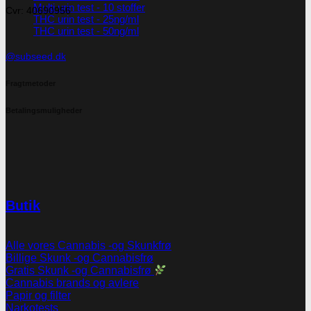
Multi urin test - 10 stoffer
Cvr: 40690956
THC urin test - 25ng/ml
THC urin test - 50ng/ml
@subseed.dk
Fragtmetoder
Betalingsmuligheder
Butik
Alle vores Cannabis -og Skunkfrø
Billige Skunk -og Cannabisfrø
Gratis Skunk -og Cannabisfrø
Cannabis brands og avlere
Papir og filter
Narkotests