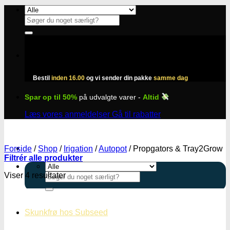
Fortsæt
til
Søg
indhold
efter:
Bestil
inden 16.00
og vi sender din pakke
samme dag
Spar op til 50%
på udvalgte varer -
Altid
Læs vores anmeldelser
Gå til rabatter
Forside
/
Shop
/
Irigation
/
Autopot
/
Propgators & Tray2Grow
Filtrér alle produkter
Viser 4 resultater
Søg
efter:
Skunkfrø hos Subseed