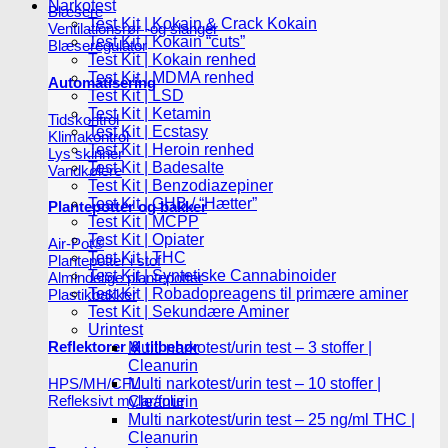
Narkotest
Blæsere
Test Kit | Kokain & Crack Kokain
Ventilationsrør -og slanger
Test Kit | Kokain “cuts”
Blæseregulator
Test Kit | Kokain renhed
Test Kit | MDMA renhed
Automatisering
Test Kit | LSD
Test Kit | Ketamin
Tidskontrol
Test Kit | Ecstasy
Klimakontrol
Test Kit | Heroin renhed
Lys skinner
Test Kit | Badesalte
Vandkølere
Test Kit | Benzodiazepiner
Test Kit | GHB / “Hætter”
Plantepotter og bakker
Test Kit | MCPP
Test Kit | Opiater
Air-Pot®
Test Kit | THC
Plantepotter i stof
Test Kit | Syntetiske Cannabinoider
Almindelige plantepotter
Test Kit | Robadopreagens til primære aminer
Plastikbakker
Test Kit | Sekundære Aminer
Urintest
Reflektorer & tilbehør
Multi narkotest/urin test – 3 stoffer |
Cleanurin
HPS/MH/CFL
Multi narkotest/urin test – 10 stoffer |
Refleksivt mylar/folie
Cleanurin
Multi narkotest/urin test – 25 ng/ml THC |
Cleanurin