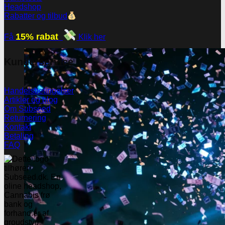
Headshop
Rabatter og tilbud
15% rabat
Få
Klik her
Kunderservice
Handelsbetingelser
Artikler og blog
Om Subseed
Returnering
Kontakt
Betaling
FAQ