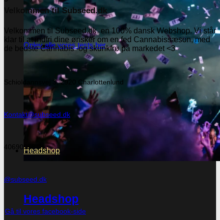
Velkommen til Subseed.dk
Velkommen til Subseed.dk, en 100% dansk Webshop. Vi står
klar til at indfri dine ønsker om en fed Cannabissæson, med
Oplev alle vores tests her
de bedste Cannabis -og skunkfrø på markedet <3
Schioldannsvej 3, 2920 Charlottenlund
Kontakt@subseed.dk
40690956
Headshop
@subseed.dk
Headshop
Gå til vores facebook-side