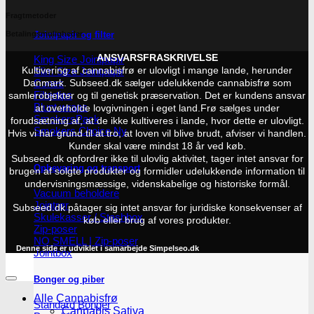
Fragtmetoder
Jointpapir og filter
Betalingsmuligheder
ANSVARSFRASKRIVELSE
King Size Jointpapir
Slim Size Jointpapir
Kultivering af cannabisfrø er ulovligt i mange lande, herunder
Cones
Danmark. Subseed.dk sælger udelukkende cannabisfrø som
Filtertips
samlerobjekter og til genetisk præservation. Det er kundens ansvar
Blunt wraps
at overholde lovgivningen i eget land.
Frø sælges under
SmokersPack
forudsætning af, at de ikke kultiveres i lande, hvor dette er ulovligt.
Smokers Choice
Hvis vi har grund til at tro, at loven vil blive brudt, afviser vi handlen.
Kunder skal være mindst 18 år ved køb.
Subseed.dk opfordrer ikke til ulovlig aktivitet, tager intet ansvar for
Opbevaring og transport
brugen af solgte produkter og formidler udelukkende information til
undervisningsmæssige, videnskabelige og historiske formål.
Vacuum beholdere
Jointrør
Subseed.dk påtager sig intet ansvar for juridiske konsekvenser af
Skulekasser / Stashbox
køb eller brug af vores produkter.
Zip-poser
NO SMELL | Zip-poser
Denne side er udviklet i samarbejde
Simpelseo.dk
Jointbox
Bonger og piber
Alle Cannabisfrø
Standard Bonger
Cannabis Sativa