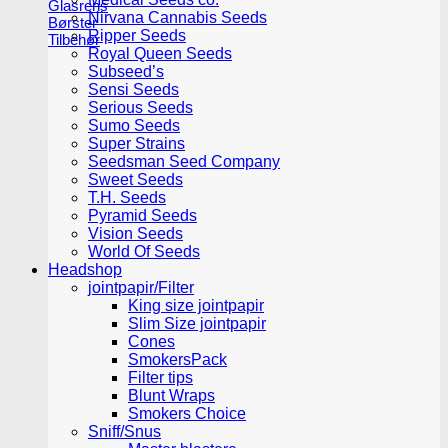
Glasrens
Nirvana Cannabis Seeds
Børster
Ripper Seeds
Tilbehør
Royal Queen Seeds
Subseed’s
Sensi Seeds
Serious Seeds
Sumo Seeds
Super Strains
Seedsman Seed Company
Sweet Seeds
T.H. Seeds
Pyramid Seeds
Vision Seeds
World Of Seeds
Headshop
jointpapir/Filter
King size jointpapir
Slim Size jointpapir
Cones
SmokersPack
Filter tips
Blunt Wraps
Smokers Choice
Sniff/Snus