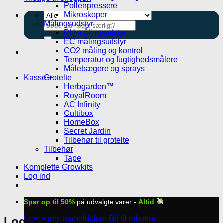
Pollenpressere
Mikroskoper
Målingsudstyr
Søg
PH målingsudstyr
efter:
EC målingsudstyr
CO2 måling og kontrol
Temperatur og fugtighedsmålere
Målebægere og sprays
Grotelte
Kasse
+
Herbgarden™
RoyalRoom
AC Infinity
Cultibox
HomeBox
Secret Jardin
Tilbehør til grotelte
Tilbehør
Tape
Komplette Growkits
Log ind
Spar op til 50%
på udvalgte varer -
Altid
Læs vores anmeldelser
Gå til rabatter
Log ind