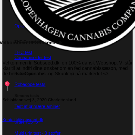
Opiater
Opiater renhedstest
THC/Cannabinoider
Velkommen til Subseed.dk
THC test
Cannabinoider test
Velkommen til Subseed.dk, en 100% dansk Webshop. Vi står
klar til at indfri dine ønsker om en fed cannabissæson, med
de bedste Cannabis -og Skunkfrø på markedet <3
Robadope
Robadope tests
Simons tests
Schioldannsvej 3, 2920 Charlottenlund
Test af primære aminer
Kontakt@subseed.dk
URIN TESTS
Multi urin test - 3 stoffer