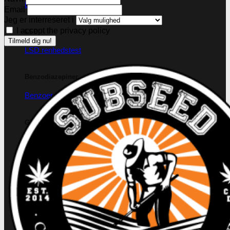
Badesalte renhedstest
Email
Jeg er interreseret i
I accept the privacy policy
LSD
LSD renhedstest
Benzodiazepiner
Benzoer renhedstest
GHB/Hætter
GHB/Hætter renhedstest
Ketamin
Ketamin renhedstest
MCPP
MCPP test