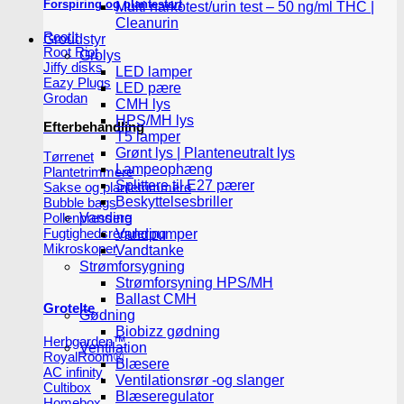
Forspiring og plantestart
Multi narkotest/urin test – 50 ng/ml THC |
Cleanurin
Root!t
Groudstyr
Root Riot
Grolys
Jiffy disks
LED lamper
Eazy Plugs
LED pære
Grodan
CMH lys
HPS/MH lys
Efterbehandling
T5 lamper
Grønt lys | Planteneutralt lys
Tørrenet
Lampeophæng
Plantetrimmere
Splittere til E27 pærer
Sakse og plantetrimmere
Beskyttelsesbriller
Bubble bags
Pollenpressere
Vanding
Fugtighedsregulering
Vandpumper
Mikroskoper
Vandtanke
Strømforsygning
Strømforsyning HPS/MH
Ballast CMH
Grotelte
Gødning
Biobizz gødning
Herbgarden™
Ventilation
RoyalRoom®
Blæsere
AC infinity
Ventilationsrør -og slanger
Cultibox
Blæseregulator
Homebox