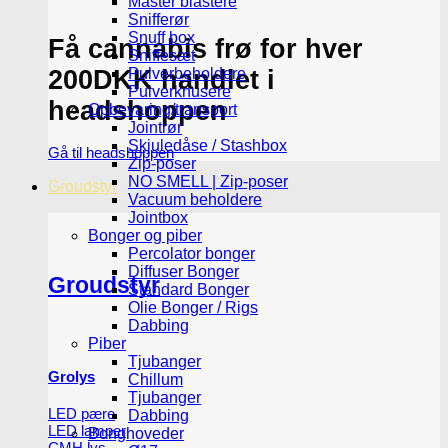
Master blastere
Snifferør
Snuff box
Få cannabis frø for hver
Sniffesæt
200DKK handlet i
Pulverbeholdere
Pulverknusere
headshoppen
Opbevaring/transport
Jointrør
Skjuledåse / Stashbox
Gå til headshoppen
Zip-poser
NO SMELL | Zip-poser
Groudstyr
Vacuum beholdere
Jointbox
Bonger og piber
Percolator bonger
Diffuser Bonger
Groudstyr
Standard Bonger
Olie Bonger / Rigs
Dabbing
Piber
Tjubanger
Grolys
Chillum
Tjubanger
LED pære
Dabbing
LED lamper
Bonghoveder
CMH lys