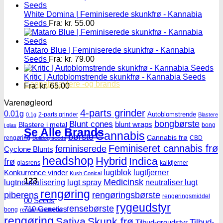
White Domina | Feminiserede skunkfrø - Kannabia
Seeds
Fra:
kr.
55.00
Mataro Blue | Feminiserede skunkfrø - Kannabia
Seeds
Fra:
kr.
79.00
Kritic | Autoblomstrende skunkfrø - Kannabia Seeds
Cannabisavlere -og brands
Fra:
kr.
65.00
Varenøgleord
4-parts grinder
0.01g
Autoblomstrende
2-parts grinder
0.1g
Blastere
Blunt cones
bongbørste
blunt wraps
Blastere i metal
bong
i glas
Se Alle Brands
Cannabis
børste
Cannabis frø
rengøring
CBD
Bulldog seeds
Feminiseret cannabis frø
feminiserede
Cyclone Blunts
headshop
Hybrid
Indica
frø
glasrens
kalkfjerner
lugtblok
lugtfjerner
Konkurrence vinder
Kush Conical
123
Medicinsk
lugtneutralisering
lugt spray
neutraliser lugt
rengøring
piberens
rengøringsbørste
rengøringsmiddel
00 Seeds
rygeudstyr
rensebørste
710 Genetics
bong
rengøringstilbehør
rengøring
Sativa
Skunk frø
Tilbud-
Tilbud-groudstyr