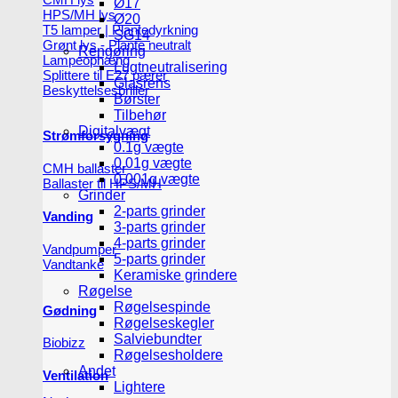
Ø17
HPS/MH lys
Ø20
T5 lamper | Plantedyrkning
SG14
Grønt lys - Plante neutralt
Rengøring
Lampeophæng
Lugtneutralisering
Splittere til E27 pærer
Glasrens
Beskyttelsesbriller
Børster
Tilbehør
Digitalvægt
Strømforsygning
0.1g vægte
0.01g vægte
CMH ballaster
0.001g vægte
Ballaster til HPS/MH
Grinder
2-parts grinder
Vanding
3-parts grinder
4-parts grinder
Vandpumper
5-parts grinder
Vandtanke
Keramiske grindere
Røgelse
Røgelsespinde
Gødning
Røgelseskegler
Salviebundter
Biobizz
Røgelsesholdere
Andet
Ventilation
Lightere