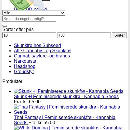
Højt CBD indhold
Se alle tilbud her
Højt THC indhold
Søg
Billige CBD frø
efter:
Sorter efter pris
Mindstepris
Maks.
Sorter
pris
Skunkfrø hos Subseed
Alle Cannabis -og Skunkfrø
Cannabisavlere -og brands
Narkotests
Headshop
Groudstyr
Produkter
Skunk +| Feminiserede skunkfrø - Kannabia Seeds
Fra:
kr.
65.00
Thai Fantasy | Feminiserede skunkfrø - Kannabia
Seeds
Fra:
kr.
55.00