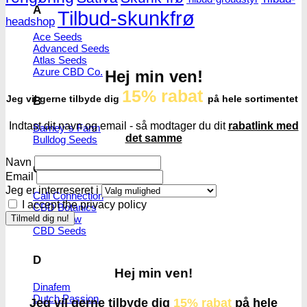
A
Tilbud-skunkfrø
headshop
Ace Seeds
Advanced Seeds
Atlas Seeds
Azure CBD Co.
Hej min ven!
15% rabat
Jeg vil gerne tilbyde dig
på hele sortimentet
B
Indtast dit navn og email - så modtager du dit
rabatlink med
Barney´s Farm
det samme
Bulldog Seeds
Navn
C
Email
Jeg er interreseret i
Cali Connection
I accept the privacy policy
CBD Botanics
CBD Crew
CBD Seeds
D
Hej min ven!
Dinafem
Dutch Passion
Jeg vil gerne tilbyde dig
15% rabat
på hele