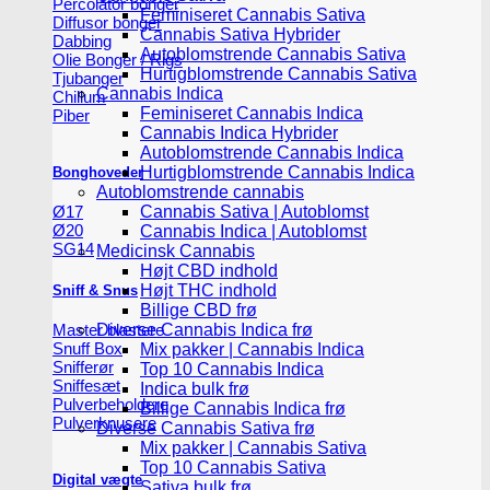
Percolator bonger
Feminiseret Cannabis Sativa
Diffusor bonger
Cannabis Sativa Hybrider
Dabbing
Autoblomstrende Cannabis Sativa
Olie Bonger / Rigs
Hurtigblomstrende Cannabis Sativa
Tjubanger
Cannabis Indica
Chillum
Feminiseret Cannabis Indica
Piber
Cannabis Indica Hybrider
Autoblomstrende Cannabis Indica
Hurtigblomstrende Cannabis Indica
Bonghoveder
Autoblomstrende cannabis
Cannabis Sativa | Autoblomst
Ø17
Ø20
Cannabis Indica | Autoblomst
SG14
Medicinsk Cannabis
Højt CBD indhold
Højt THC indhold
Sniff & Snus
Billige CBD frø
Master blastere
Diverse Cannabis Indica frø
Snuff Box
Mix pakker | Cannabis Indica
Snifferør
Top 10 Cannabis Indica
Sniffesæt
Indica bulk frø
Pulverbeholdere
Billige Cannabis Indica frø
Pulverknusere
Diverse Cannabis Sativa frø
Mix pakker | Cannabis Sativa
Top 10 Cannabis Sativa
Digital vægte
Sativa bulk frø