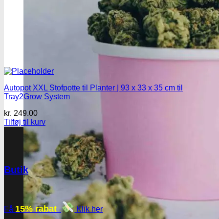
Autopot XXL Stofpotte til Planter | 93 x 33 x 35 cm til
Tray2Grow System
kr.
249.00
Tilføj til kurv
Butik
15% rabat
Få
Klik her