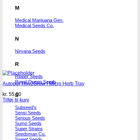
M
Medical Marijuana Gen.
Medical Seeds Co.
N
Nirvana Seeds
R
Ripper Seeds
Royal Queen Seeds
Autopot Tray2Grow | Micro Herb Tray
kr.
55.00
S
Tilføj til kurv
Subseed's
Sensi Seeds
Serious Seeds
Sumo Seeds
Super Strains
Seedsman Co.
Sweet Seeds