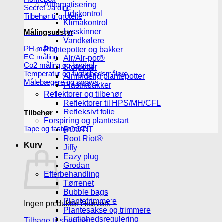
Automatisering
Secret Jardine
Tidskontrol
Tilbehør til grotelte
Klimakontrol
Lysskinner
Målingsudstyr
Vandkølere
PH måling
Plantepotter og bakker
EC måling
Air/Air-pot®
Co2 måling og kontrol
Stofpotter
Temperatur og fugtighedsmålere
Almindelig plantepotter
Målebægere og sprays
Plastikbakker
Reflektorer og tilbehør
Reflektorer til HPS/MH/CFL
Refleksivt folie
Tilbehør
Forspiring og plantestart
Tape og fastgørelse
ROOT!T
Root Riot®
Kurv
Jiffy
Eazy plug
Grodan
Efterbehandling
Tørrenet
Bubble bags
Plantetrimmere
Ingen produkter i kurven.
Plantesakse og trimmere
Fugtighedsregulering
Tilbage til shoppen