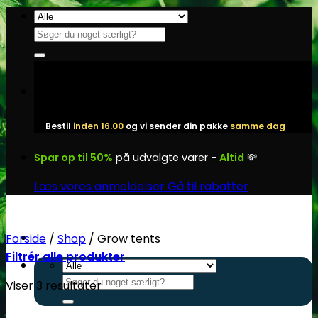
Fortsæt
til
Søg
indhold
efter:
Bestil
inden 16.00
og vi sender din pakke
samme dag
Spar op til 50%
på udvalgte varer -
Altid
💸
Læs vores anmeldelser
Gå til rabatter
Forside
/
Shop
/
Grow tents
Filtrér alle produkter
Søg
Viser 3 resultater
efter: