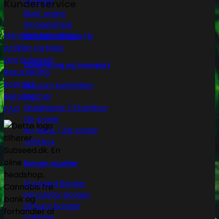
Filtertips
Kunderservice
Blunt wraps
SmokersPack
Handelsbetingelser
Smokers Choice
Artikler og blog
Om Subseed
Opbevaring og transport
Returnering
Kontakt
Vacuum beholdere
Betaling
Jointrør
Skulekasser / Stashbox
FAQ
Zip-poser
NO SMELL | Zip-poser
Jointbox
Bonger og piber
Standard Bonger
Percolator bonger
Diffusor bonger
Dabbing