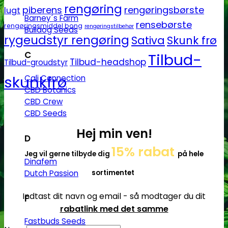
rengøring
piberens
rengøringsbørste
lugt
Barney´s Farm
rensebørste
rengøringsmiddel bong
rengøringstilbehør
Bulldog Seeds
rygeudstyr rengøring
Sativa
Skunk frø
C
Tilbud-
Tilbud-headshop
Tilbud-groudstyr
skunkfrø
Cali Connection
CBD Botanics
CBD Crew
CBD Seeds
Hej min ven!
D
15% rabat
Jeg vil gerne tilbyde dig
på hele
Dinafem
Dutch Passion
sortimentet
Indtast dit navn og email - så modtager du dit
F
rabatlink med det samme
Fastbuds Seeds