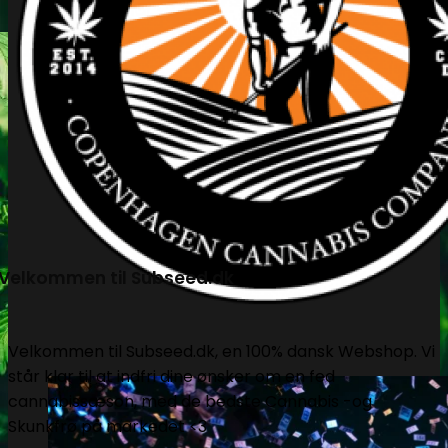
Velkommen til Subseed.dk
Velkommen til Subseed.dk, en 100% dansk Webshop. Vi
står klar til at indfri dine ønsker om en fed
cannabissæson, med de bedste Cannabis -og
Skunkfrø på markedet <3