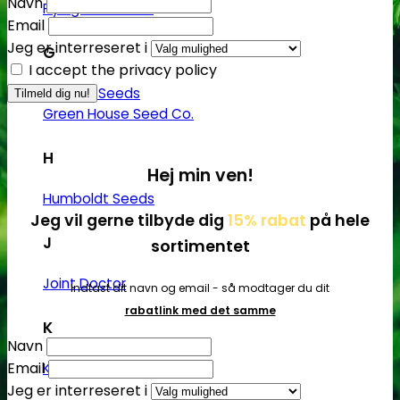
Navn
Flying Dutchmen
Email
Jeg er interreseret i
G
I accept the privacy policy
Genetik Seeds
Green House Seed Co.
H
Hej min ven!
Humboldt Seeds
Jeg vil gerne tilbyde dig
15% rabat
på hele
J
sortimentet
Joint Doctor
Indtast dit navn og email - så modtager du dit
rabatlink med det samme
K
Navn
Email
Kannabia
Jeg er interreseret i