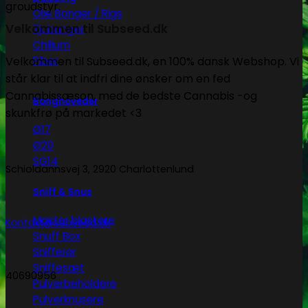
Olie Bonger / Rigs
Velkommen til Subseed.dk
Tjubanger
Chillum
Piber
Velkommen til Subseed.dk, en 100% dansk Webshop. Vi
står klar til at indfri dine ønsker om en fed
Cannabissæson, med de bedste Cannabis -og
Bonghoveder
skunkfrø på markedet <3
Ø17
Ø20
SG14
Schioldannsvej 3, 2920 Charlottenlund
Sniff & Snus
Master blastere
Kontakt@subseed.dk
Snuff Box
Snifferør
Sniffesæt
40690956
Pulverbeholdere
Pulverknusere