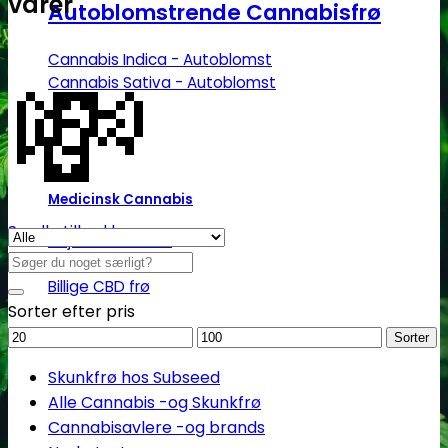
varer
Autoblomstrende Cannabisfrø
💸
Cannabis Indica - Autoblomst
Cannabis Sativa - Autoblomst
Medicinsk Cannabis
Se alle tilbud her
Højt CBD indhold
Søg
Højt THC indhold
efter:
Billige CBD frø
Sorter efter pris
Mindstepris
Maks.
Sorter
pris
Skunkfrø hos Subseed
Alle Cannabis -og Skunkfrø
Cannabisavlere -og brands