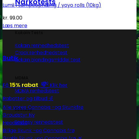
Narkotests
Lumii | Lampeophæng / yoyo rolls (10kg)
kr.
99.00
Læs mere
Kokain Tests
Kokain renhedhedstest
Crack renhedhedstest
Butik
Kokain blandingsmiddel test
MDMA
💸
15% rabat
Få
Klik her
MDMA renhedstest
Rabatter og tilbud 💰
Alle vores Cannabis -og Skunkfrø
Ecstasy
Groudstyr
Ecstasy renhedstest
Headshop
Billige Skunk -og Cannabis frø
Gratis Skunk -og Cannabis frø 🌿