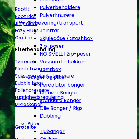
Pulverbeholdere
Root!t
Pulverknusere
Root Riot
Opbevaring/transport
Jiffy disks
Jointrør
Eazy Plugs
Grodan
Skjuledåse / Stashbox
Zip-poser
Efterbehandling
NO SMELL | Zip-poser
Vacuum beholdere
Tørrenet
Plantetrimmere
Jointbox
Sakse og plantetrimmere
Bonger og piber
Bubble bags
Percolator bonger
Pollenpressere
Diffuser Bonger
Fugtighedsregulering
Standard Bonger
Mikroskoper
Olie Bonger / Rigs
Dabbing
Piber
Grotelte
Tjubanger