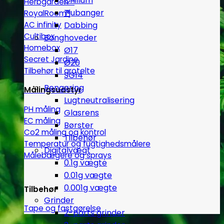
Chillum
Herbgarden™
Tjubanger
RoyalRoom®
AC infinity
Dabbing
Cultibox
Bonghoveder
Homebox
Ø17
Secret Jardine
Ø20
Tilbehør til grotelte
SG14
Rengøring
Målingsudstyr
Lugtneutralisering
PH måling
Glasrens
EC måling
Børster
Co2 måling og kontrol
Tilbehør
Temperatur og fugtighedsmålere
Digitalvægt
Målebægere og sprays
0.1g vægte
0.01g vægte
0.001g vægte
Tilbehør
Grinder
Tape og fastgørelse
2-parts grinder