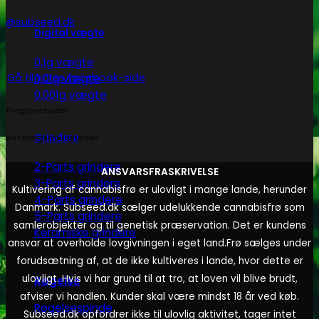
@subseed.dk
Digital vægte
0,1g vægte
Gå til vores facebook-side
0,01g vægte
0,001g vægte
Fragtmetoder
Grindere
Betalingsmuligheder
2-Parts grindere
ANSVARSFRASKRIVELSE
3-Parts grindere
Kultivering af cannabisfrø er ulovligt i mange lande, herunder
4-Parts grindere
Danmark. Subseed.dk sælger udelukkende cannabisfrø som
5-Parts grindere
samlerobjekter og til genetisk præservation. Det er kundens
Keramiske grindere
ansvar at overholde lovgivningen i eget land.
Frø sælges under
forudsætning af, at de ikke kultiveres i lande, hvor dette er
ulovligt. Hvis vi har grund til at tro, at loven vil blive brudt,
Røgelse
afviser vi handlen. Kunder skal være mindst 18 år ved køb.
Røgelsespinde
Subseed.dk opfordrer ikke til ulovlig aktivitet, tager intet