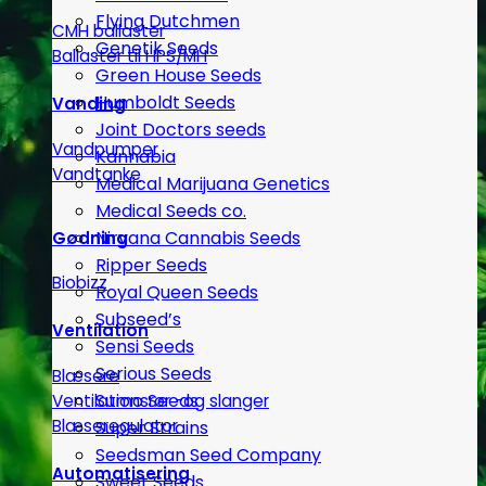
Flying Dutchmen
CMH ballaster
Genetik Seeds
Ballaster til HPS/MH
Green House Seeds
Humboldt Seeds
Vanding
Joint Doctors seeds
Vandpumper
Kannabia
Vandtanke
Medical Marijuana Genetics
Medical Seeds co.
Nirvana Cannabis Seeds
Gødning
Ripper Seeds
Biobizz
Royal Queen Seeds
Subseed’s
Ventilation
Sensi Seeds
Serious Seeds
Blæsere
Sumo Seeds
Ventilationsrør -og slanger
Blæseregulator
Super Strains
Seedsman Seed Company
Automatisering
Sweet Seeds