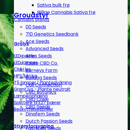
Sativa bulk frø
Billige Cannabis Sativa frø
Groudstyr
Cannabis brands
00 Seeds
710 Genetics Seedbank
Ace Seeds
Grolys
Advanced Seeds
Atlas Seeds
LED pære
LED lamper
Azure CBD Co.
CMH lys
Barneys Farm
HPS/MH lys
Bulldog Seeds
T5 lamper | Plantedyrkning
Cali Connection
Grønt lys - Plante neutralt
CBD Botanics
Lampeophæng
CBD Crew
Splittere til E27 pærer
CBD Seeds
Beskyttelsesbriller
Dinafem Seeds
Dutch Passion Seeds
Strømforsygning
FastBuds Seeds