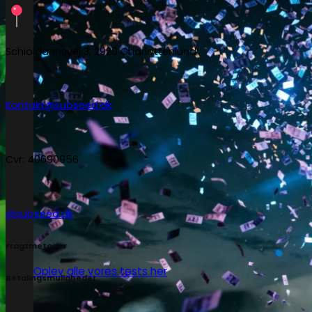
Schioldannsvej 3, 2920 Charlottenlund
Kontakt@subseed.dk
Cvr: 40690956
@subseed.dk
Fragtmetoder
Oplev alle vores tests her
Betalingsmuligheder