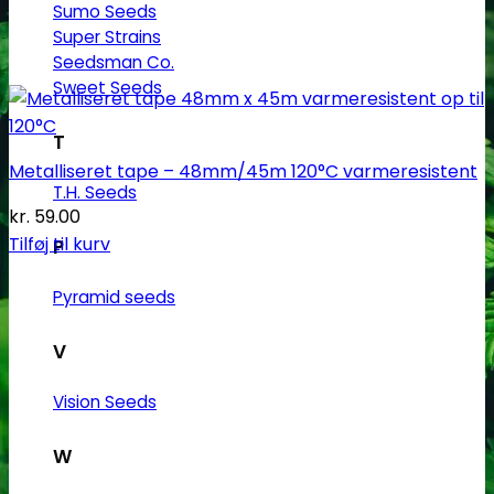
Sumo Seeds
Super Strains
Seedsman Co.
Sweet Seeds
T
Metalliseret tape – 48mm/45m 120°C varmeresistent
T.H. Seeds
kr.
59.00
Tilføj til kurv
P
Pyramid seeds
V
Vision Seeds
W