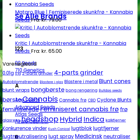
Mataro Blue | Feminiserede skunkfrø - Kannabia
Se Alle Brands
Seeds
Fra:
kr.
79.00
Kritic | Autoblomstrende skunkfrø - Kannabia
123
Seeds
Fra:
kr.
65.00
00 Seeds
Varenøgleord
710 Genetics
4-parts grinder
0.01g
2-parts grinder
0.1g
Blunt cones
Autoblomstrende
Blastere i metal
Blastere i glas
A
bongbørste
blunt wraps
bong rengøring
Bulldog seeds
Cannabis
børste
Ace Seeds
Cyclone Blunts
Cannabis frø
CBD
Advanced Seeds
Feminiseret cannabis frø
feminiserede
frø
Atlas Seeds
headshop
Hybrid
Indica
glasrens
kalkfjerner
Azure CBD Co.
lugtblok
lugtfjerner
Konkurrence vinder
Kush Conical
Medicinsk
lugtneutralisering
lugt spray
neutraliser
B