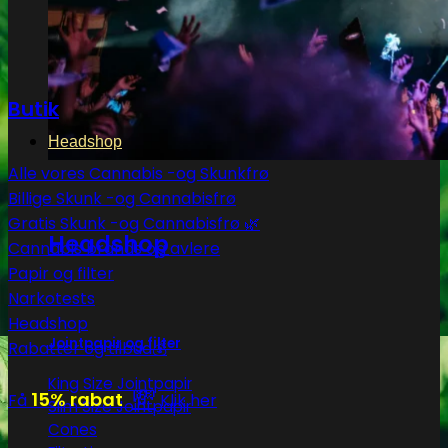
Butik
Headshop
Alle vores Cannabis -og Skunkfrø
Billige Skunk -og Cannabisfrø
Gratis Skunk -og Cannabisfrø 🌿
Headshop
Cannabis brands og avlere
Papir og filter
Narkotests
Headshop
Jointpapir og filter
Rabatter og tilbud💰
King Size Jointpapir
💸
15% rabat
Få
Klik her
Slim Size Jointpapir
Cones