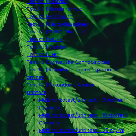
Test Kit | Ecstasy
Test Kit | Heroin renhed
Test Kit | Badesalte
Test Kit | Benzodiazepiner
Test Kit | GHB / “Hætter”
Test Kit | MCPP
Test Kit | Opiater
Test Kit | THC
Test Kit | Syntetiske Cannabinoider
Test Kit | Robadopreagens til primære
aminer
Test Kit | Sekundære Aminer
Urintest
Multi narkotest/urin test – 3 stoffer |
Cleanurin
Multi narkotest/urin test – 10 stoffer |
Cleanurin
Multi narkotest/urin test – 25 ng/ml