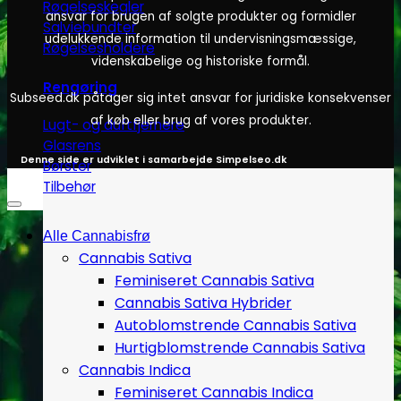
Røgelseskegler
ansvar for brugen af solgte produkter og formidler
Salviebundter
udelukkende information til undervisningsmæssige,
Røgelsesholdere
videnskabelige og historiske formål.
Rengøring
Subseed.dk påtager sig intet ansvar for juridiske konsekvenser
af køb eller brug af vores produkter.
Lugt- og duftfjernere
Glasrens
Denne side er udviklet i samarbejde
Simpelseo.dk
Børster
Tilbehør
Alle Cannabisfrø
Cannabis Sativa
Feminiseret Cannabis Sativa
Cannabis Sativa Hybrider
Autoblomstrende Cannabis Sativa
Hurtigblomstrende Cannabis Sativa
Cannabis Indica
Feminiseret Cannabis Indica