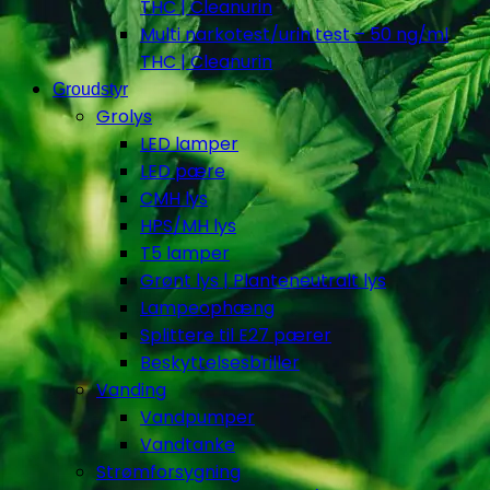
THC | Cleanurin
Multi narkotest/urin test – 50 ng/ml
THC | Cleanurin
Groudstyr
Grolys
LED lamper
LED pære
CMH lys
HPS/MH lys
T5 lamper
Grønt lys | Planteneutralt lys
Lampeophæng
Splittere til E27 pærer
Beskyttelsesbriller
Vanding
Vandpumper
Vandtanke
Strømforsygning