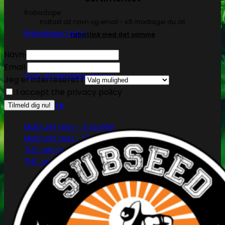
Robadope
Indtast dit navn og email - så modtager du dit
Robadope tests
rabatlink med det samme
Navn
Simons tests
Email
Test af primære aminer
Jeg er interreseret i
I accept the privacy policy
URIN TESTS
Multi urin test - 3 stoffer
Multi urin test - 10 stoffer
THC urin test - 25ng/ml
THC urin test - 50ng/ml