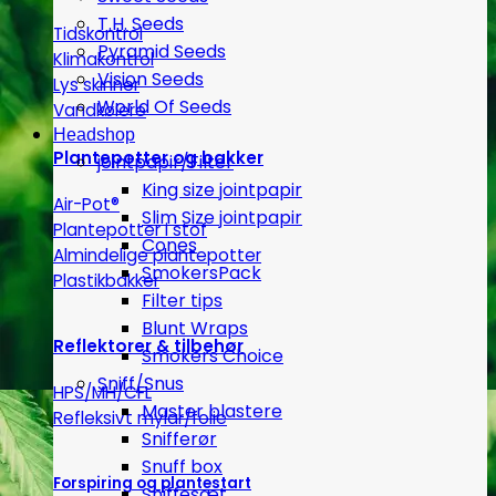
T.H. Seeds
Tidskontrol
Pyramid Seeds
Klimakontrol
Vision Seeds
Lys skinner
World Of Seeds
Vandkølere
Headshop
Plantepotter og bakker
jointpapir/Filter
King size jointpapir
Air-Pot®
Slim Size jointpapir
Plantepotter i stof
Cones
Almindelige plantepotter
SmokersPack
Plastikbakker
Filter tips
Blunt Wraps
Reflektorer & tilbehør
Smokers Choice
Sniff/Snus
HPS/MH/CFL
Master blastere
Refleksivt mylar/folie
Snifferør
Snuff box
Forspiring og plantestart
Sniffesæt