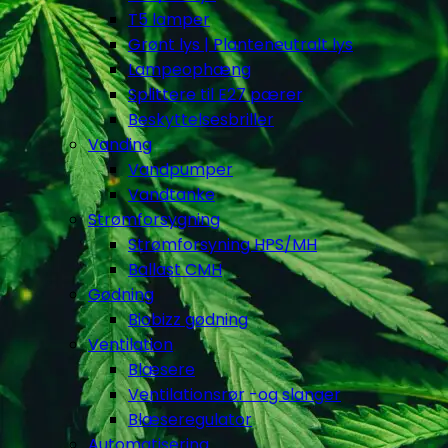
T5 lamper
Grønt lys | Planteneutralt lys
Lampeophæng
Splittere til E27 pærer
Beskyttelsesbriller
Vanding
Vandpumper
Vandtanke
Strømforsygning
Strømforsyning HPS/MH
Ballast CMH
Gødning
Biobizz gødning
Ventilation
Blæsere
Ventilationsrør -og slanger
Blæseregulator
Automatisering