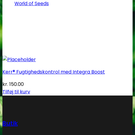
World of Seeds
Kerr® Fugtighedskontrol med Integra Boost
kr.
150.00
Tilføj til kurv
Butik