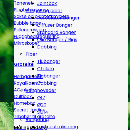
Tørrenet
Jointbox
Plantetrimmere
Bonger og piber
Sakse og plantetrimmere
Percolator bonger
Bubble bags
Diffuser Bonger
Pollenpressere
Standard Bonger
Fugtighedsregulering
Olie Bonger / Rigs
Mikroskoper
Dabbing
Piber
Tjubanger
Grotelte
Chillum
Tjubanger
Herbgarden™
Dabbing
RoyalRoom®
AC infinity
Bonghoveder
Cultibox
Ø17
Homebox
Ø20
Secret Jardine
SG14
Tilbehør til grotelte
Rengøring
Lugtneutralisering
Målingsudstyr