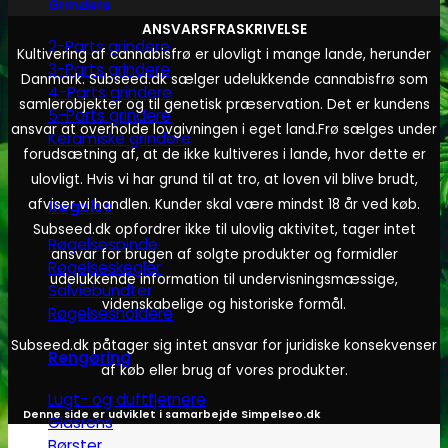
Grindere
ANSVARSFRASKRIVELSE
2-Parts grindere
Kultivering af cannabisfrø er ulovligt i mange lande, herunder
3-Parts grindere
Danmark. Subseed.dk sælger udelukkende cannabisfrø som
4-Parts grindere
samlerobjekter og til genetisk præservation. Det er kundens
5-Parts grindere
ansvar at overholde lovgivningen i eget land.
Frø sælges under
Keramiske grindere
forudsætning af, at de ikke kultiveres i lande, hvor dette er
ulovligt. Hvis vi har grund til at tro, at loven vil blive brudt,
afviser vi handlen. Kunder skal være mindst 18 år ved køb.
Røgelse
Subseed.dk opfordrer ikke til ulovlig aktivitet, tager intet
Røgelsespinde
ansvar for brugen af solgte produkter og formidler
Røgelseskegler
udelukkende information til undervisningsmæssige,
Salviebundter
videnskabelige og historiske formål.
Røgelsesholdere
Subseed.dk påtager sig intet ansvar for juridiske konsekvenser
Rengøring
af køb eller brug af vores produkter.
Lugt- og duftfjernere
Denne side er udviklet i samarbejde
Simpelseo.dk
Glasrens
Børster