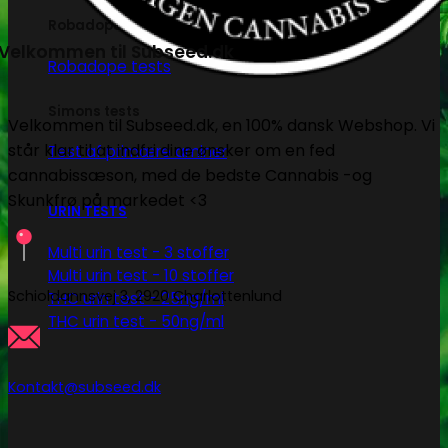
Robadope
Velkommen til Subseed.dk
Robadope tests
Simons tests
Velkommen til Subseed.dk, en 100% dansk Webshop. Vi
står klar til at indfri dine ønsker om en fed
Test af primære aminer
cannabissæson, med de bedste Cannabis -og
Skunkfrø på markedet <3
URIN TESTS
Multi urin test - 3 stoffer
Multi urin test - 10 stoffer
Schioldannsvej 3, 2920 Charlottenlund
THC urin test - 25ng/ml
THC urin test - 50ng/ml
Kontakt@subseed.dk