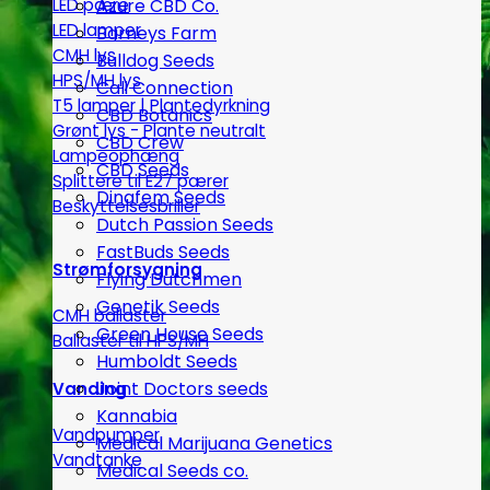
LED pære
Azure CBD Co.
LED lamper
Barneys Farm
CMH lys
Bulldog Seeds
HPS/MH lys
Cali Connection
T5 lamper | Plantedyrkning
CBD Botanics
Grønt lys - Plante neutralt
CBD Crew
Lampeophæng
CBD Seeds
Splittere til E27 pærer
Dinafem Seeds
Beskyttelsesbriller
Dutch Passion Seeds
FastBuds Seeds
Strømforsygning
Flying Dutchmen
Genetik Seeds
CMH ballaster
Green House Seeds
Ballaster til HPS/MH
Humboldt Seeds
Joint Doctors seeds
Vanding
Kannabia
Vandpumper
Medical Marijuana Genetics
Vandtanke
Medical Seeds co.