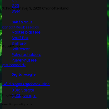
Ø17
Ø20
Schioldannsvej 3, 2920 Charlottenlund
SG14
Sniff & Snus
Kontakt@subseed.dk
Master blastere
Snuff Box
Snifferør
40690956
Sniffesæt
Pulverbeholdere
Pulverknusere
@subseed.dk
Digital vægte
Gå til vores facebook-side
0,1g vægte
0,01g vægte
0,001g vægte
Fragtmetoder
Betalingsmuligheder