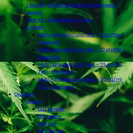
Test Kit | Robadopreagens til primære
aminer
Test Kit | Sekundære Aminer
Urintest
Multi narkotest/urin test – 3 stoffer |
Cleanurin
Multi narkotest/urin test – 10 stoffer |
Cleanurin
Multi narkotest/urin test – 25 ng/ml
THC | Cleanurin
Multi narkotest/urin test – 50 ng/ml
THC | Cleanurin
Groudstyr
Grolys
LED lamper
LED pære
CMH lys
HPS/MH lys