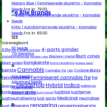
Mataro Blue | Feminiserede skunkfrø - Kannabia
Seeds
Fra:
kr.
79.00
Se Alle Brands
Kritic | Autoblomstrende skunkfrø - Kannabia
Seeds
Fra:
kr.
65.00
123
Varenøgleord
00 Seeds
4-parts grinder
0.01g
2-parts grinder
0.1g
710 Genetics
Blunt cones
Autoblomstrende
Blastere i metal
Blastere i glas
bongbørste
blunt wraps
bong rengøring
Bulldog seeds
A
Cannabis
børste
Cyclone Blunts
Cannabis frø
CBD
Ace Seeds
Feminiseret cannabis frø
feminiserede
frø
Advanced Seeds
headshop
Hybrid
Indica
glasrens
kalkfjerner
Atlas Seeds
lugtblok
lugtfjerner
Konkurrence vinder
Azure CBD Co.
Kush Conical
Medicinsk
lugtneutralisering
lugt spray
neutraliser
rengøring
B
piberens
rengøringsbørste
lugt