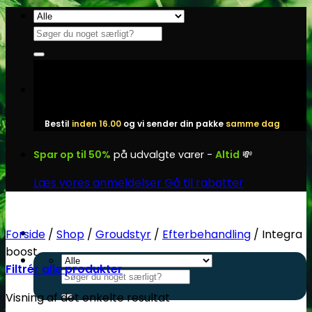
Fortsæt
til
Søg
indhold
efter:
Bestil
inden 16.00
og vi sender din pakke
samme dag
Spar op til 50%
på udvalgte varer -
Altid
💸
Læs vores anmeldelser
Gå til rabatter
Forside
/
Shop
/
Groudstyr
/
Efterbehandling
/
Integra
boost
Filtrér alle produkter
Søg
efter:
Visning af det enkelte resultat