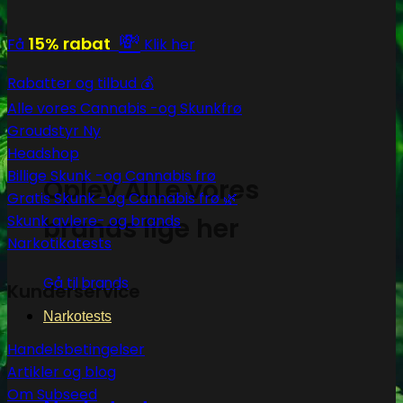
💸
15% rabat
Få
Klik her
Rabatter og tilbud 💰
Alle vores Cannabis -og Skunkfrø
Groudstyr
Headshop
Billige Skunk -og Cannabis frø
Oplev ALLe vores
Gratis Skunk -og Cannabis frø 🌿
Skunk avlere- og brands
brands lige her
Narkotikatests
Gå til brands
Kunderservice
Narkotests
Handelsbetingelser
Artikler og blog
Om Subseed