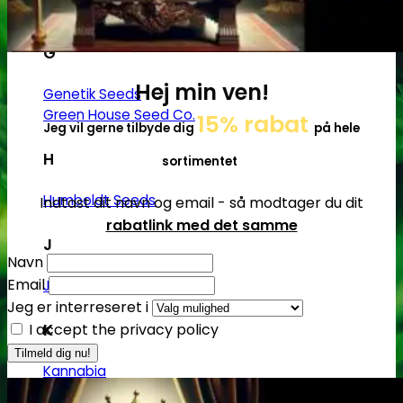
Flying Dutchmen
G
Hej min ven!
Genetik Seeds
Green House Seed Co.
15% rabat
Jeg vil gerne tilbyde dig
på hele
H
sortimentet
Humboldt Seeds
Indtast dit navn og email - så modtager du dit
rabatlink med det samme
J
Navn
Email
Joint Doctor
Jeg er interreseret i
K
I accept the privacy policy
Kannabia