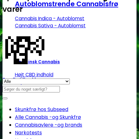
Autoblomstrende Cannabisfrø
varer
Cannabis Indica - Autoblomst
💸
Cannabis Sativa - Autoblomst
Medicinsk Cannabis
Højt CBD indhold
Se alle tilbud her
Højt THC indhold
Søg
Billige CBD frø
efter:
Skunkfrø hos Subseed
Alle Cannabis -og Skunkfrø
Cannabisavlere -og brands
Narkotests