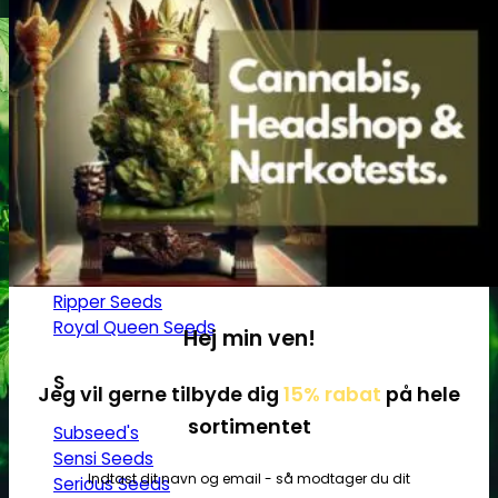
M
Medical Marijuana Gen.
Medical Seeds Co.
N
Nirvana Seeds
R
Ripper Seeds
Royal Queen Seeds
Hej min ven!
S
Jeg vil gerne tilbyde dig
15% rabat
på hele
sortimentet
Subseed's
Sensi Seeds
Indtast dit navn og email - så modtager du dit
Serious Seeds