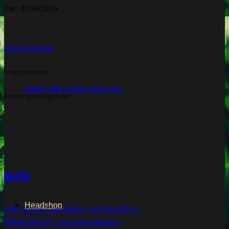
Cvr: 40690956
@subseed.dk
Fragtmetoder
Oplev alle vores tests her
Betalingsmuligheder
Butik
Headshop
Alle vores Cannabis -og Skunkfrø
Billige Skunk -og Cannabisfrø