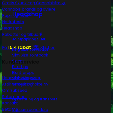
Gratis Skunk -og Cannabisfrø 🌿
Cannabis brands og avlere
Headshop
Papir og filter
Narkotests
Headshop
Rabatter og tilbud💰
Jointpapir og filter
💸
15% rabat
Få
Klik her
King Size Jointpapir
Slim Size Jointpapir
Kunderservice
Cones
Filtertips
Blunt wraps
Handelsbetingelser
SmokersPack
Artikler og blog
Smokers Choice
Om Subseed
Returnering
Opbevaring og transport
Kontakt
Betaling
Vacuum beholdere