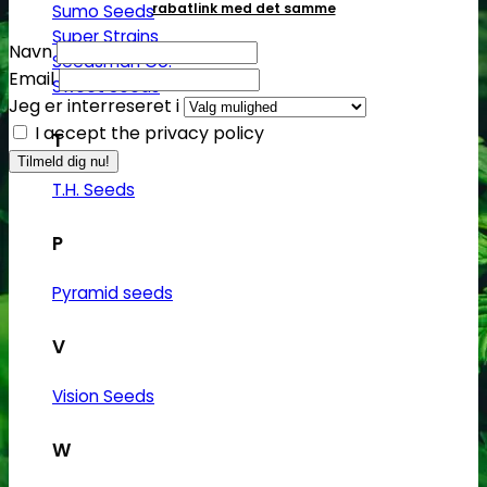
rabatlink med det samme
Sumo Seeds
Super Strains
Navn
Seedsman Co.
Email
Sweet Seeds
Jeg er interreseret i
I accept the privacy policy
T
T.H. Seeds
P
Pyramid seeds
V
Vision Seeds
W