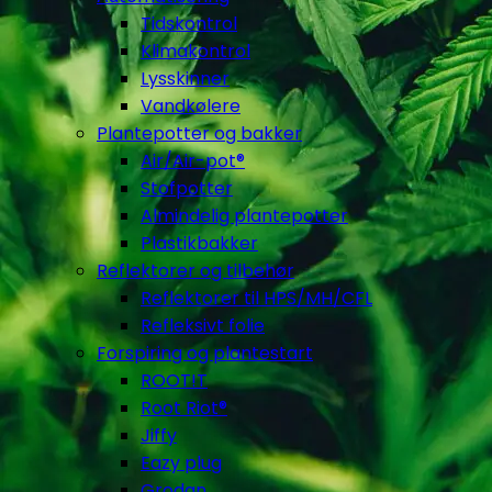
Tidskontrol
Klimakontrol
Lysskinner
Vandkølere
Plantepotter og bakker
Air/Air-pot®
Stofpotter
Almindelig plantepotter
Plastikbakker
Reflektorer og tilbehør
Reflektorer til HPS/MH/CFL
Refleksivt folie
Forspiring og plantestart
ROOT!T
Root Riot®
Jiffy
Eazy plug
Grodan