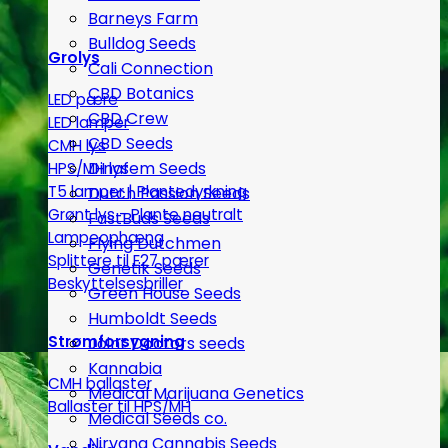
Barneys Farm
Bulldog Seeds
Grolys
Cali Connection
CBD Botanics
LED pære
CBD Crew
LED lamper
CBD Seeds
CMH lys
Dinafem Seeds
HPS/MH lys
T5 lamper | Plantedyrkning
Dutch Passion Seeds
Grønt lys - Plante neutralt
FastBuds Seeds
Lampeophæng
Flying Dutchmen
Splittere til E27 pærer
Genetik Seeds
Beskyttelsesbriller
Green House Seeds
Humboldt Seeds
Strømforsygning
Joint Doctors seeds
Kannabia
CMH ballaster
Medical Marijuana Genetics
Ballaster til HPS/MH
Medical Seeds co.
Nirvana Cannabis Seeds