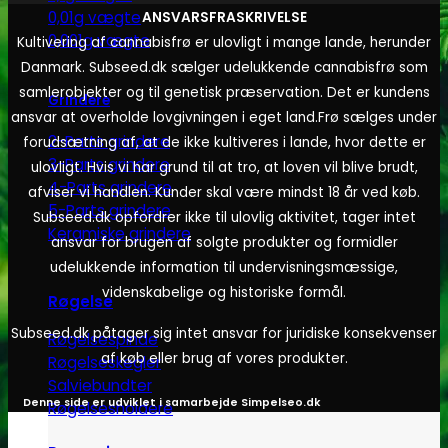
0,01g vægte
ANSVARSFRASKRIVELSE
0,001g vægte
Kultivering af cannabisfrø er ulovligt i mange lande, herunder
Danmark. Subseed.dk sælger udelukkende cannabisfrø som
samlerobjekter og til genetisk præservation. Det er kundens
Grindere
ansvar at overholde lovgivningen i eget land.
Frø sælges under
2-Parts grindere
forudsætning af, at de ikke kultiveres i lande, hvor dette er
3-Parts grindere
ulovligt. Hvis vi har grund til at tro, at loven vil blive brudt,
4-Parts grindere
afviser vi handlen. Kunder skal være mindst 18 år ved køb.
5-Parts grindere
Subseed.dk opfordrer ikke til ulovlig aktivitet, tager intet
Keramiske grindere
ansvar for brugen af solgte produkter og formidler
udelukkende information til undervisningsmæssige,
videnskabelige og historiske formål.
Røgelse
Subseed.dk påtager sig intet ansvar for juridiske konsekvenser
Røgelsespinde
af køb eller brug af vores produkter.
Røgelseskegler
Salviebundter
Denne side er udviklet i samarbejde
Simpelseo.dk
Røgelsesholdere