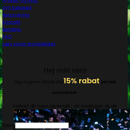
Artikler og blog
Om Subseed
Returnering
Kontakt
Betaling
FAQ
Læs vores anmeldelser
Hej min ven!
15% rabat
Jeg vil gerne tilbyde dig
på hele
sortimentet
Indtast dit navn og email - så modtager du dit
rabatlink med det samme
Navn