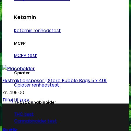
Ketamin
Ketamin renhedstest
MCPP
MCPP test
Opiater
Ekstraktionsposer | Store Bubble Bags 5 x 40L
Opiater renhedstest
kr.
499.00
Tilføj til kurv
THC/Cannabinoider
THC test
Cannabinoider test
Butik