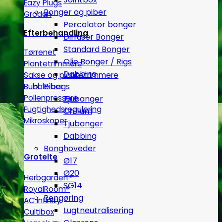
Eazy Plugs
Bonger og piber
Grodan
Percolator bonger
Efterbehandling
Diffuser Bonger
Standard Bonger
Tørrenet
Olie Bonger / Rigs
Plantetrimmere
Dabbing
Sakse og plantetrimmere
Piber
Bubble bags
Pollenpressere
Tjubanger
Fugtighedsregulering
Chillum
Mikroskoper
Tjubanger
Dabbing
Bonghoveder
Grotelte
Ø17
Ø20
Herbgarden™
SG14
RoyalRoom®
Rengøring
AC infinity
Lugtneutralisering
Cultibox