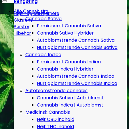
Rengøring
Alle Cannabisfrø
Lugt- og duftfjernere
Cannabis Sativa
Glasrens
Feminiseret Cannabis Sativa
Børster
Cannabis Sativa Hybrider
Tilbehør
Autoblomstrende Cannabis Sativa
Hurtigblomstrende Cannabis Sativa
Cannabis Indica
Feminiseret Cannabis Indica
Cannabis Indica Hybrider
Autoblomstrende Cannabis Indica
Hurtigblomstrende Cannabis Indica
Autoblomstrende cannabis
Cannabis Sativa | Autoblomst
Cannabis Indica | Autoblomst
Medicinsk Cannabis
Højt CBD indhold
Højt THC indhold