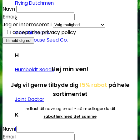
Flying Dutchmen
Navn
Email
G
Jeg er interreseret i
I accept the privacy policy
Genetik Seeds
Green House Seed Co.
H
Hej min ven!
Humboldt Seeds
Jeg vil gerne tilbyde dig
15% rabat
på hele
J
sortimentet
Joint Doctor
Indtast dit navn og email - så modtager du dit
K
rabatlink med det samme
Navn
Kannabia
Email