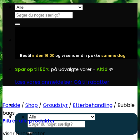
Fortsæt
til
Søg
indhold
efter:
Bestil
inden 16.00
og vi sender din pakke
samme dag
Spar op til 50%
på udvalgte varer -
Altid
💸
Læs vores anmeldelser
Gå til rabatter
Forside
/
Shop
/
Groudstyr
/
Efterbehandling
/
Bubble
bags
Filtrér alle produkter
Søg
efter:
Viser 5 resultater