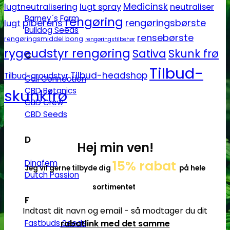
Medicinsk
lugtneutralisering
lugt spray
neutraliser
Barney´s Farm
rengøring
piberens
rengøringsbørste
lugt
Bulldog Seeds
rensebørste
rengøringsmiddel bong
rengøringstilbehør
rygeudstyr rengøring
Sativa
Skunk frø
C
Tilbud-
Tilbud-headshop
Tilbud-groudstyr
Cali Connection
CBD Botanics
skunkfrø
CBD Crew
CBD Seeds
D
Hej min ven!
15% rabat
Dinafem
Jeg vil gerne tilbyde dig
på hele
Dutch Passion
sortimentet
F
Indtast dit navn og email - så modtager du dit
rabatlink med det samme
Fastbuds Seeds