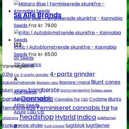
Se Alle Brands
Mataro Blue | Feminiserede skunkfrø - Kannabia
Seeds
Fra:
kr.
79.00
123
Kritic | Autoblomstrende skunkfrø - Kannabia
Seeds
Fra:
kr.
65.00
00 Seeds
710 Genetics
Varenøgleord
4-parts grinder
0.01g
2-parts grinder
0.1g
A
Blunt cones
Autoblomstrende
Blastere i metal
Blastere i glas
bongbørste
blunt wraps
bong rengøring
Bulldog seeds
Ace Seeds
Cannabis
børste
Advanced Seeds
Cyclone Blunts
Cannabis frø
CBD
Atlas Seeds
Feminiseret cannabis frø
feminiserede
frø
Azure CBD Co.
headshop
Hybrid
Indica
glasrens
kalkfjerner
lugtblok
lugtfjerner
Konkurrence vinder
B
Kush Conical