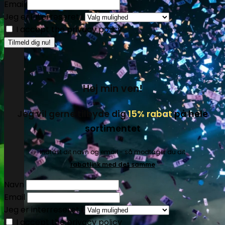
Email
Jeg er interreseret i
I accept the privacy policy
Hej min ven!
Jeg vil gerne tilbyde dig
15% rabat
på hele
sortimentet
Indtast dit navn og email - så modtager du dit
rabatlink med det samme
Navn
Email
Jeg er interreseret i
I accept the privacy policy