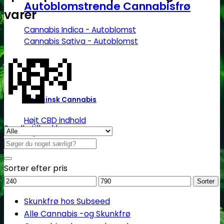
Autoblomstrende Cannabisfrø
varer
Cannabis Indica - Autoblomst
💸
Cannabis Sativa - Autoblomst
Medicinsk Cannabis
Højt CBD indhold
Se alle tilbud her
Højt THC indhold
Søg
Billige CBD frø
efter:
Sorter efter pris
Mindstepris
Maks.
Sorter
pris
Skunkfrø hos Subseed
Alle Cannabis -og Skunkfrø