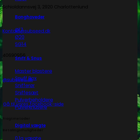
Schioldannsvej 3, 2920 Charlottenlund
Bonghoveder
Ø17
Kontakt@subseed.dk
Ø20
SG14
40690956
Sniff & Snus
Master blastere
Snuff Box
@subseed.dk
Snifferør
Sniffesæt
Pulverbeholdere
Gå til vores facebook-side
Pulverknusere
Fragtmetoder
Digital vægte
Betalingsmuligheder
0,1g vægte