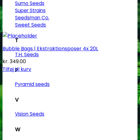
Sumo Seeds
Super Strains
Seedsman Co.
Sweet Seeds
T
Bubble Bags | Ekstraktionsposer 4x 20L
T.H. Seeds
kr.
349.00
Tilføj til kurv
P
Pyramid seeds
V
Vision Seeds
W