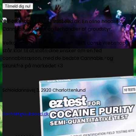
Velkommen til Subseed.dk
Velkommen til Subseed.dk, en 100% dansk Webshop. Vi
står klar til at indfri dine ønsker om en fed
cannabissæson, med de bedste Cannabis -og
Skunkfrø på markedet <3
Schioldannsvej 3, 2920 Charlottenlund
Kontakt@subseed.dk