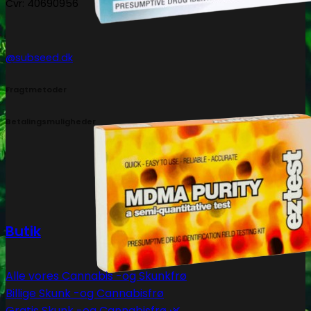
Cvr: 40690956
@subseed.dk
Fragtmetoder
Betalingsmuligheder
Butik
Alle vores Cannabis -og Skunkfrø
Billige Skunk -og Cannabisfrø
Gratis Skunk -og Cannabisfrø 🌿