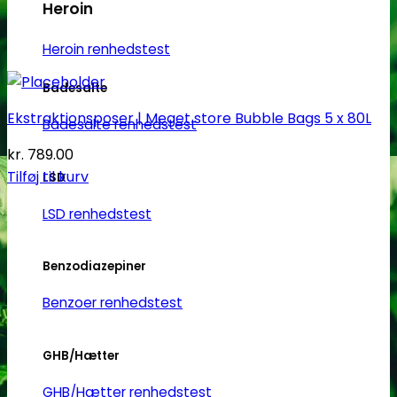
Heroin
Heroin renhedstest
Badesalte
Ekstraktionsposer | Meget store Bubble Bags 5 x 80L
Badesalte renhedstest
kr.
789.00
Tilføj til kurv
LSD
LSD renhedstest
Benzodiazepiner
Benzoer renhedstest
GHB/Hætter
GHB/Hætter renhedstest