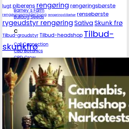
rengøring
piberens
rengøringsbørste
lugt
Barney´s Farm
rensebørste
rengøringsmiddel bong
rengøringstilbehør
Bulldog Seeds
rygeudstyr rengøring
Sativa
Skunk frø
C
Tilbud-
Tilbud-headshop
Tilbud-groudstyr
skunkfrø
Cali Connection
CBD Botanics
CBD Crew
CBD Seeds
D
Dinafem
Dutch Passion
F
Fastbuds Seeds