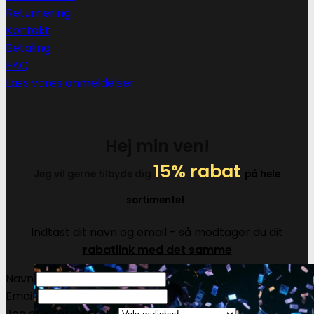
Returnering
Kontakt
Betaling
FAQ
Læs vores anmeldelser
Hej min ven!
15% rabat
Jeg vil gerne tilbyde dig
på hele
sortimentet
Indtast dit navn og email - så modtager du dit
rabatlink med det samme
Navn
Email
Jeg er interreseret i