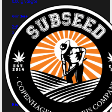
0,001g vægte
Grindere
2-Parts grindere
3-Parts grindere
4-Parts grindere
5-Parts grindere
Keramiske grindere
Røgelse
Røgelsespinde
Røgelseskegler
Salviebundter
Røgelsesholdere
Rengøring