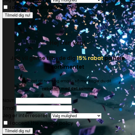
I accept the privacy policy
Hej min ven!
Jeg vil gerne tilbyde dig
15% rabat
på hele
sortimentet
Indtast dit navn og email - så modtager du dit
rabatlink med det samme
Navn
Email
Jeg er interreseret i
I accept the privacy policy