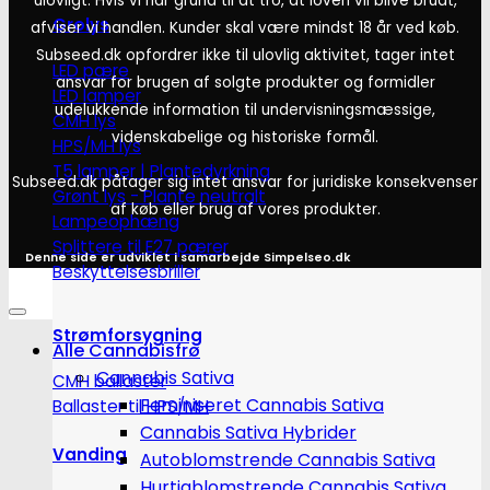
ulovligt. Hvis vi har grund til at tro, at loven vil blive brudt,
Grolys
afviser vi handlen. Kunder skal være mindst 18 år ved køb.
Subseed.dk opfordrer ikke til ulovlig aktivitet, tager intet
LED pære
ansvar for brugen af solgte produkter og formidler
LED lamper
udelukkende information til undervisningsmæssige,
CMH lys
videnskabelige og historiske formål.
HPS/MH lys
T5 lamper | Plantedyrkning
Subseed.dk påtager sig intet ansvar for juridiske konsekvenser
Grønt lys - Plante neutralt
af køb eller brug af vores produkter.
Lampeophæng
Splittere til E27 pærer
Denne side er udviklet i samarbejde
Simpelseo.dk
Beskyttelsesbriller
Strømforsygning
Alle Cannabisfrø
Cannabis Sativa
CMH ballaster
Feminiseret Cannabis Sativa
Ballaster til HPS/MH
Cannabis Sativa Hybrider
Vanding
Autoblomstrende Cannabis Sativa
Hurtigblomstrende Cannabis Sativa