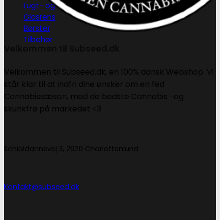
Lugt- og duftfjernere
Glasrens
Børster
Tilbehør
Velkommen til Subseed.dk
Velkommen til Subseed.dk, en 100% dansk Webshop. Vi
står klar til at indfri dine ønsker om en fed
Cannabissæson, med de bedste Cannabis -og
skunkfrø på markedet <3
Schioldannsvej 3, 2920 Charlottenlund
Kontakt@subseed.dk