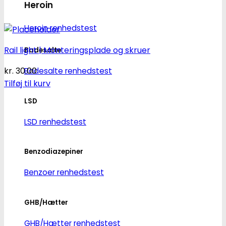
Heroin
Heroin renhedstest
Rail light | Monteringsplade og skruer
Badesalte
kr.
30.00
Badesalte renhedstest
Tilføj til kurv
LSD
LSD renhedstest
Benzodiazepiner
Benzoer renhedstest
GHB/Hætter
GHB/Hætter renhedstest