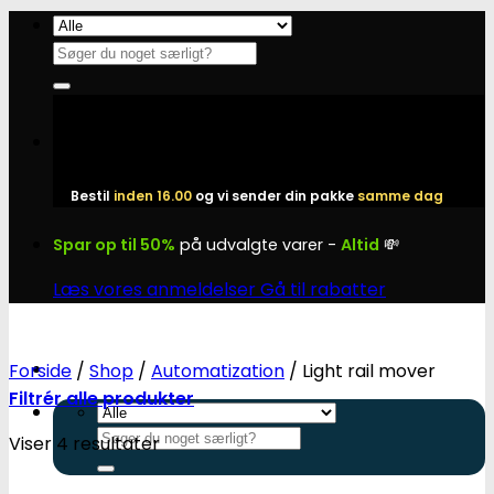
Fortsæt
til
Søg
indhold
efter:
Bestil
inden 16.00
og vi sender din pakke
samme dag
Spar op til 50%
på udvalgte varer -
Altid
💸
Læs vores anmeldelser
Gå til rabatter
Forside
/
Shop
/
Automatization
/
Light rail mover
Filtrér alle produkter
Søg
Viser 4 resultater
efter: