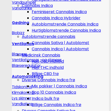
Vandpumper
Cannabis Indica
Vandtanke
Feminiseret Cannabis Indica
Cannabis Indica Hybrider
Gødning
Autoblomstrende Cannabis Indica
Hurtigblomstrende Cannabis Indica
Biobizz
Autoblomstrende cannabis
Cannabis Sativa | Autoblomst
Ventilation
Cannabis Indica | Autoblomst
Blæsere
Medicinsk Cannabis
Ventilationsrør -og slanger
Højt CBD indhold
Blæseregulator
Højt THC indhold
Billige CBD frø
Automatisering
Diverse Cannabis Indica frø
Mix pakker | Cannabis Indica
Tidskontrol
Top 10 Cannabis Indica
Klimakontrol
Lys skinner
Indica bulk frø
Vandkølere
Billige Cannabis Indica frø
Diverse Cannabis Sativa frø