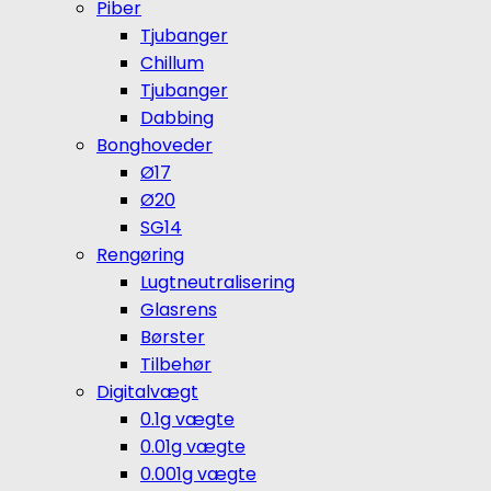
Piber
Tjubanger
Chillum
Tjubanger
Dabbing
Bonghoveder
Ø17
Ø20
SG14
Rengøring
Lugtneutralisering
Glasrens
Børster
Tilbehør
Digitalvægt
0.1g vægte
0.01g vægte
0.001g vægte