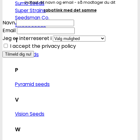
Indtast dit navn og email - så modtager du dit
Sumo Seeds
Super Strains
rabatlink med det samme
Seedsman Co.
Navn
Sweet Seeds
Email
Jeg er interreseret i
T
I accept the privacy policy
T.H. Seeds
P
Pyramid seeds
V
Vision Seeds
W