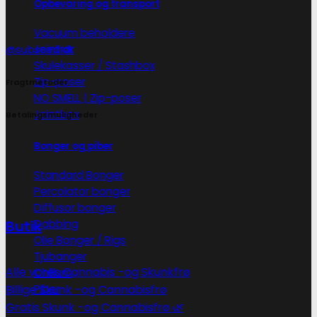
Opbevaring og transport
Vacuum beholdere
Jointrør
@subseed.dk
Skulekasser / Stashbox
Zip-poser
Fragtmetoder
NO SMELL | Zip-poser
Jointbox
Betalingsmuligheder
Bonger og piber
Standard Bonger
Percolator bonger
Diffusor bonger
Dabbing
Butik
Olie Bonger / Rigs
Tjubanger
Alle vores Cannabis -og Skunkfrø
Chillum
Piber
Billige Skunk -og Cannabisfrø
Gratis Skunk -og Cannabisfrø 🌿