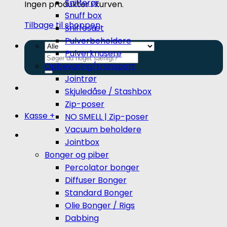
Snifferør
Ingen produkter i kurven.
Snuff box
Tilbage til shoppen
Sniffesæt
Pulverbeholdere
Pulverknusere
Søg
Opbevaring/transport
efter:
Jointrør
Skjuledåse / Stashbox
Zip-poser
Kasse
+
NO SMELL | Zip-poser
Vacuum beholdere
Jointbox
Bonger og piber
Percolator bonger
Diffuser Bonger
Standard Bonger
Olie Bonger / Rigs
Dabbing