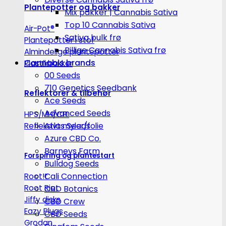
Plantepotter og bakker
Mix pakker | Cannabis Sativa
Top 10 Cannabis Sativa
Air-Pot®
Sativa bulk frø
Plantepotter i stof
Billige Cannabis Sativa frø
Almindelige plantepotter
Cannabis brands
Plastikbakker
00 Seeds
710 Genetics Seedbank
Reflektorer & tilbehør
Ace Seeds
Advanced Seeds
HPS/MH/CFL
Atlas Seeds
Refleksivt mylar/folie
Azure CBD Co.
Barneys Farm
Forspiring og plantestart
Bulldog Seeds
Cali Connection
Root!t
Root Riot
CBD Botanics
Jiffy disks
CBD Crew
Eazy Plugs
CBD Seeds
Grodan