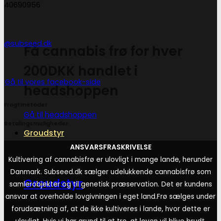
40690956
@subseed.dk
Få cannabis frø for hver
200DKK handlet i
Gå til vores facebook-side
headshoppen
Fragtmetoder
Gå til headshoppen
Betalingsmuligheder
Groudstyr
ANSVARSFRASKRIVELSE
Kultivering af cannabisfrø er ulovligt i mange lande, herunder
Danmark. Subseed.dk sælger udelukkende cannabisfrø som
Groudstyr
samlerobjekter og til genetisk præservation. Det er kundens
ansvar at overholde lovgivningen i eget land.
Frø sælges under
forudsætning af, at de ikke kultiveres i lande, hvor dette er