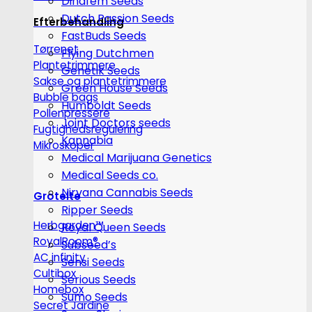
Dinafem Seeds
Dutch Passion Seeds
Efterbehandling
FastBuds Seeds
Tørrenet
Flying Dutchmen
Plantetrimmere
Genetik Seeds
Sakse og plantetrimmere
Green House Seeds
Bubble bags
Humboldt Seeds
Pollenpressere
Joint Doctors seeds
Fugtighedsregulering
Kannabia
Mikroskoper
Medical Marijuana Genetics
Medical Seeds co.
Nirvana Cannabis Seeds
Grotelte
Ripper Seeds
Herbgarden™
Royal Queen Seeds
RoyalRoom®
Subseed’s
AC infinity
Sensi Seeds
Cultibox
Serious Seeds
Homebox
Sumo Seeds
Secret Jardine