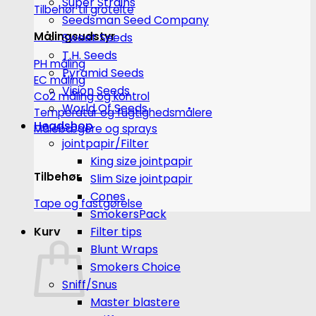
Super Strains
Tilbehør til grotelte
Seedsman Seed Company
Målingsudstyr
Sweet Seeds
T.H. Seeds
PH måling
Pyramid Seeds
EC måling
Vision Seeds
Co2 måling og kontrol
World Of Seeds
Temperatur og fugtighedsmålere
Headshop
Målebægere og sprays
jointpapir/Filter
King size jointpapir
Tilbehør
Slim Size jointpapir
Cones
Tape og fastgørelse
SmokersPack
Kurv
Filter tips
Blunt Wraps
Smokers Choice
Sniff/Snus
Master blastere