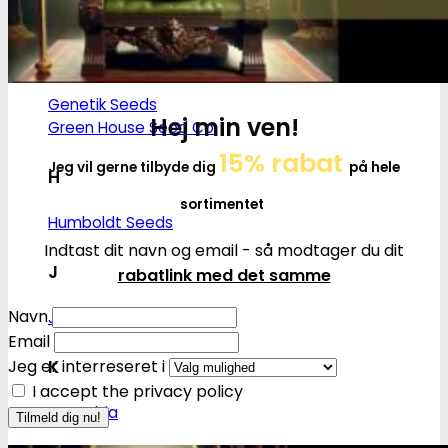
Flying Dutchmen
G
Genetik Seeds
Hej min ven!
Green House Seed Co.
15% rabat
Jeg vil gerne tilbyde dig
på hele
H
sortimentet
Humboldt Seeds
Indtast dit navn og email - så modtager du dit
J
rabatlink med det samme
Navn
Joint Doctor
Email
K
Jeg er interreseret i
I accept the privacy policy
Kannabia