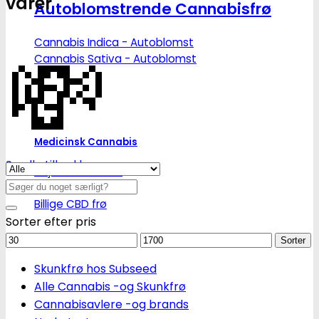
varer
Autoblomstrende Cannabisfrø
💸
Cannabis Indica - Autoblomst
Cannabis Sativa - Autoblomst
Medicinsk Cannabis
Se alle tilbud her
Højt CBD indhold
Søg
Højt THC indhold
efter:
Billige CBD frø
Sorter efter pris
Mindstepris
Maks.
Sorter
pris
Skunkfrø hos Subseed
Alle Cannabis -og Skunkfrø
Cannabisavlere -og brands