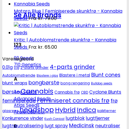
Mataro Blue | Feminiserede skunkfrø - Kannabia
Se Alle Brands
Seeds
Fra:
kr.
79.00
Kritic | Autoblomstrende skunkfrø - Kannabia
123
Seeds
Fra:
kr.
65.00
00 Seeds
Varenøgleord
710 Genetics
4-parts grinder
0.01g
2-parts grinder
0.1g
Blunt cones
Autoblomstrende
Blastere i metal
Blastere i glas
A
bongbørste
blunt wraps
bong rengøring
Bulldog seeds
Cannabis
børste
Ace Seeds
Cyclone Blunts
Cannabis frø
CBD
Advanced Seeds
Feminiseret cannabis frø
feminiserede
frø
Atlas Seeds
headshop
Hybrid
Indica
glasrens
kalkfjerner
Azure CBD Co.
lugtblok
lugtfjerner
Konkurrence vinder
Kush Conical
Medicinsk
lugtneutralisering
lugt spray
neutraliser
B