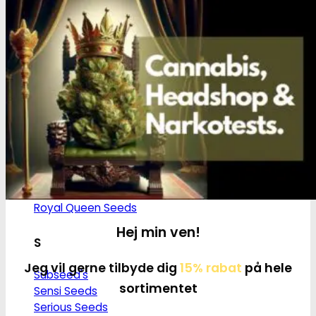
M
Medical Marijuana Gen.
Medical Seeds Co.
N
Nirvana Seeds
R
Ripper Seeds
Royal Queen Seeds
Hej min ven!
S
Jeg vil gerne tilbyde dig
15% rabat
på hele
Subseed's
sortimentet
Sensi Seeds
Serious Seeds