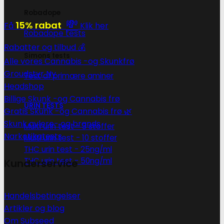
Robadope
💸
15% rabat
Få
Klik her
Robadope tests
Rabatter og tilbud 💰
Simons tests
Alle vores Cannabis -og Skunkfrø
Groudstyr
Test af primære aminer
Headshop
Billige Skunk -og Cannabis frø
URIN TESTS
Gratis Skunk -og Cannabis frø 🌿
Skunk avlere- og brands
Multi urin test - 3 stoffer
Narkotikatests
Multi urin test - 10 stoffer
THC urin test - 25ng/ml
THC urin test - 50ng/ml
Kunderservice
Handelsbetingelser
Artikler og blog
Om Subseed