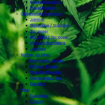
Pulverbeholdere
Pulverknusere
Opbevaring/transport
Jointrør
Skjuledåse / Stashbox
Zip-poser
NO SMELL | Zip-poser
Vacuum beholdere
Jointbox
Bonger og piber
Percolator bonger
Diffuser Bonger
Standard Bonger
Olie Bonger / Rigs
Dabbing
Piber
Tjubanger
Chillum