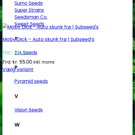
Sumo Seeds
Super Strains
Seedsman Co.
Sweet Seeds
T
Moby Dick – Auto skunk frø | Subseed’s
T.H. Seeds
THC: 20–22%
Fra:
kr.
55.00
Inkl. moms
P
Vælg variant
Dette
Pyramid seeds
vare
har
V
flere
varianter.
Vision Seeds
Mulighederne
kan
W
vælges