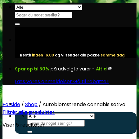
Fortsæt
til
Søg
indhold
efter:
Bestil
inden 16.00
og vi sender din pakke
samme dag
Spar op til 50%
på udvalgte varer -
Altid
💸
Læs vores anmeldelser
Gå til rabatter
Forside
/
Shop
/
Autoblomstrende cannabis sativa
Filtrér alle produkter
Søg
Viser 5 resultater
efter: