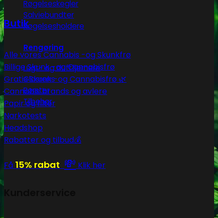
Røgelseskegler
Salviebundter
Butik
Røgelsesholdere
Rengøring
Alle vores Cannabis -og Skunkfrø
Billige Skunk -og Cannabisfrø
Lugt- og duftfjernere
Gratis Skunk -og Cannabisfrø 🌿
Glasrens
Børster
Cannabis brands og avlere
Tilbehør
Papir og filter
Narkotests
Headshop
Rabatter og tilbud💰
💸
15% rabat
Få
Klik her
Kunderservice