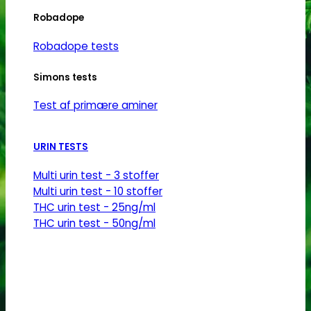
flere
Robadope
varianter.
Mulighederne
Robadope tests
kan
Simons tests
vælges
på
Test af primære aminer
varesiden
URIN TESTS
Multi urin test - 3 stoffer
Multi urin test - 10 stoffer
THC urin test - 25ng/ml
THC urin test - 50ng/ml