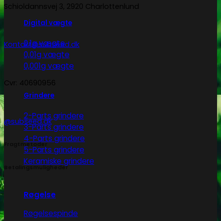
Schioldannsvej 3, 2920 Charlottenlund
Digital vægte
0,1g vægte
Kontakt@subseed.dk
0,01g vægte
0,001g vægte
Cvr: 40690956
Grindere
2-Parts grindere
@subseed.dk
3-Parts grindere
4-Parts grindere
Fragtmetoder
5-Parts grindere
Keramiske grindere
Betalingsmuligheder
Røgelse
Røgelsespinde