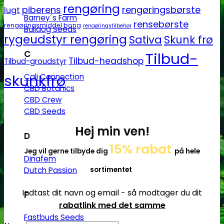
rengøring
piberens
rengøringsbørste
lugt
Barney´s Farm
rensebørste
rengøringsmiddel bong
rengøringstilbehør
Bulldog Seeds
rygeudstyr rengøring
Sativa
Skunk frø
C
Tilbud-
Tilbud-headshop
Tilbud-groudstyr
skunkfrø
Cali Connection
CBD Botanics
CBD Crew
CBD Seeds
Hej min ven!
D
15% rabat
Jeg vil gerne tilbyde dig
på hele
Dinafem
Dutch Passion
sortimentet
Indtast dit navn og email - så modtager du dit
F
rabatlink med det samme
Fastbuds Seeds