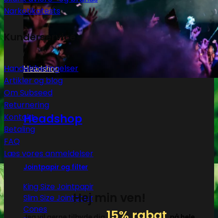
Narkotikatests
Kunderservice
Handelsbetingelser
Headshop
Artikler og blog
Om Subseed
Returnering
Headshop
Kontakt
Betaling
FAQ
Læs vores anmeldelser
Jointpapir og filter
King Size Jointpapir
Hej min ven!
Slim Size Jointpapir
Cones
15% rabat
Jeg vil gerne tilbyde dig
på hele