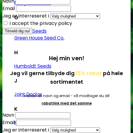
Navn
Flying Dutchmen
Email
Jeg er interreseret i
G
I accept the privacy policy
Genetik Seeds
Green House Seed Co.
H
Hej min ven!
Humboldt Seeds
Jeg vil gerne tilbyde dig
15% rabat
på hele
J
sortimentet
Joint Doctor
Indtast dit navn og email - så modtager du dit
rabatlink med det samme
K
Navn
Email
Kannabia
Jeg er interreseret i