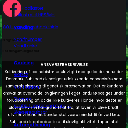
CMH ballaster
Ballaster til HPS/MH
Gå til vores facebook-side
Vanding
Vandpumper
Fragtmetoder
Vandtanke
Betalingsmuligheder
Gødning
ANSVARSFRASKRIVELSE
Kultivering af cannabisfrø er ulovligt i mange lande, herunder
Biobizz
Danmark. Subseed.dk sælger udelukkende cannabisfrø som
samlerobjekter og til genetisk præservation. Det er kundens
Ventilation
ansvar at overholde lovgivningen i eget land.
Frø sælges under
Blæsere
forudsætning af, at de ikke kultiveres i lande, hvor dette er
Ventilationsrør -og slanger
ulovligt. Hvis vi har grund til at tro, at loven vil blive brudt,
Blæseregulator
afviser vi handlen. Kunder skal være mindst 18 år ved køb.
Subseed.dk opfordrer ikke til ulovlig aktivitet, tager intet
Automatisering