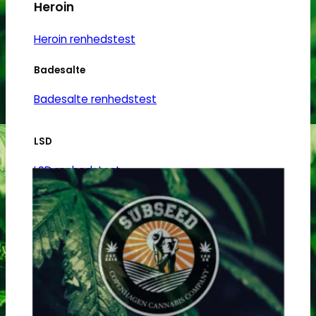
Heroin
Heroin renhedstest
Badesalte
Badesalte renhedstest
LSD
LSD renhedstest
Benzodiazepiner
Benzoer renhedstest
GHB/Hætter
GHB/Hætter renhedstest