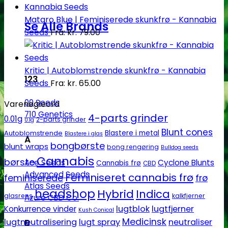
Mataro Blue | Feminiserede skunkfrø - Kannabia
Se Alle Brands
Seeds
Fra:
kr.
79.00
Kritic | Autoblomstrende skunkfrø - Kannabia
123
Seeds
Fra:
kr.
65.00
00 Seeds
Varenøgleord
710 Genetics
4-parts grinder
0.01g
2-parts grinder
0.1g
Blunt cones
Autoblomstrende
Blastere i metal
Blastere i glas
A
bongbørste
blunt wraps
bong rengøring
Bulldog seeds
Cannabis
børste
Ace Seeds
Cyclone Blunts
Cannabis frø
CBD
Advanced Seeds
Feminiseret cannabis frø
feminiserede
frø
Atlas Seeds
headshop
Hybrid
Indica
glasrens
kalkfjerner
Azure CBD Co.
lugtblok
lugtfjerner
Konkurrence vinder
Kush Conical
Medicinsk
lugtneutralisering
lugt spray
neutraliser
B