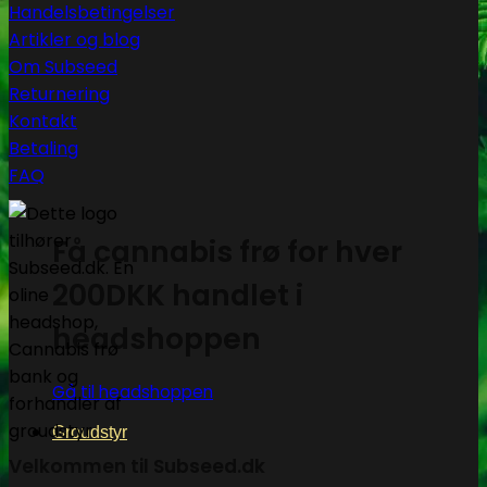
Handelsbetingelser
Artikler og blog
Om Subseed
Returnering
Kontakt
Betaling
FAQ
Få cannabis frø for hver
200DKK handlet i
headshoppen
Gå til headshoppen
Groudstyr
Velkommen til Subseed.dk