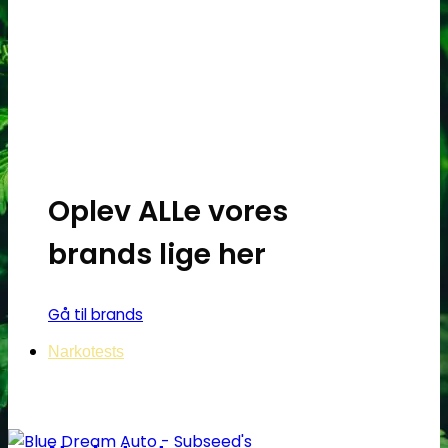
vare
har
flere
varianter.
Mulighederne
kan
vælges
på
Oplev ALLe vores
varesiden
brands lige her
Gå til brands
Narkotests