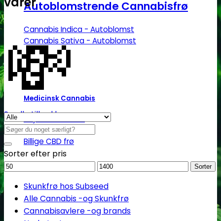
varer
Autoblomstrende Cannabisfrø
💸
Cannabis Indica - Autoblomst
Cannabis Sativa - Autoblomst
Medicinsk Cannabis
Se alle tilbud her
Højt CBD indhold
Søg
Højt THC indhold
efter:
Billige CBD frø
Sorter efter pris
Mindstepris
Maks.
Sorter
pris
Skunkfrø hos Subseed
Alle Cannabis -og Skunkfrø
Cannabisavlere -og brands