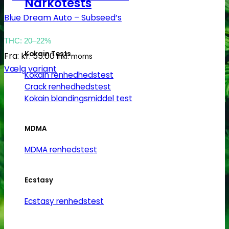
Narkotests
Blue Dream Auto – Subseed’s
THC: 20–22%
Kokain Tests
Fra:
kr.
55.00
Inkl. moms
Vælg variant
Kokain renhedhedstest
Dette
Crack renhedhedstest
vare
Kokain blandingsmiddel test
har
flere
MDMA
varianter.
Mulighederne
MDMA renhedstest
kan
vælges
Ecstasy
på
varesiden
Ecstasy renhedstest