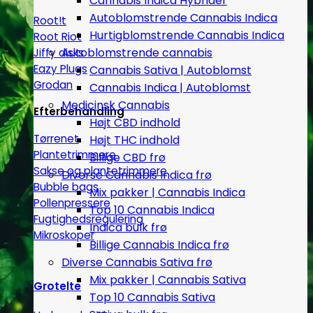
Cannabis Indica Hybrider
Autoblomstrende Cannabis Indica
Root!t
Hurtigblomstrende Cannabis Indica
Root Riot
Autoblomstrende cannabis
Jiffy disks
Eazy Plugs
Cannabis Sativa | Autoblomst
Grodan
Cannabis Indica | Autoblomst
Medicinsk Cannabis
Efterbehandling
Højt CBD indhold
Tørrenet
Højt THC indhold
Plantetrimmere
Billige CBD frø
Sakse og plantetrimmere
Diverse Cannabis Indica frø
Bubble bags
Mix pakker | Cannabis Indica
Pollenpressere
Top 10 Cannabis Indica
Fugtighedsregulering
Indica bulk frø
Mikroskoper
Billige Cannabis Indica frø
Diverse Cannabis Sativa frø
Mix pakker | Cannabis Sativa
Grotelte
Top 10 Cannabis Sativa