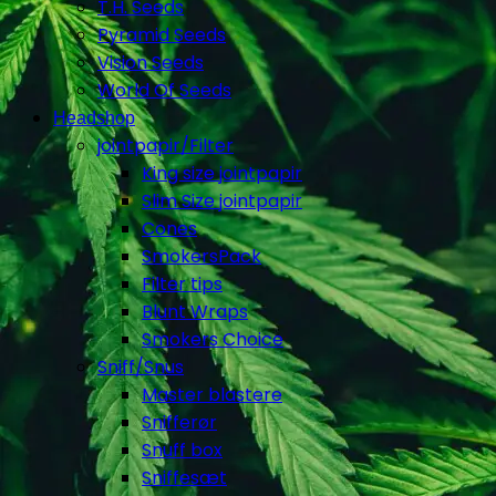
T.H. Seeds
Pyramid Seeds
Vision Seeds
World Of Seeds
Headshop
jointpapir/Filter
King size jointpapir
Slim Size jointpapir
Cones
SmokersPack
Filter tips
Blunt Wraps
Smokers Choice
Sniff/Snus
Master blastere
Snifferør
Snuff box
Sniffesæt