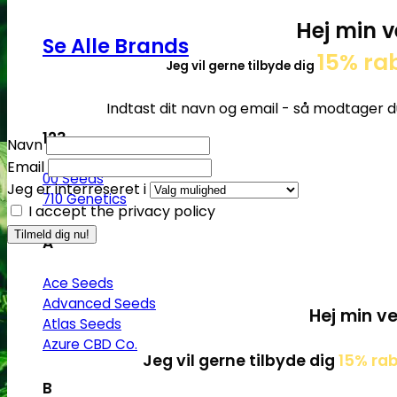
Hej min v
Se Alle Brands
15% ra
Jeg vil gerne tilbyde dig
Indtast dit navn og email - så modtager d
123
Navn
Email
00 Seeds
Jeg er interreseret i
710 Genetics
I accept the privacy policy
A
Ace Seeds
Advanced Seeds
Hej min ve
Atlas Seeds
Azure CBD Co.
Jeg vil gerne tilbyde dig
15% ra
B