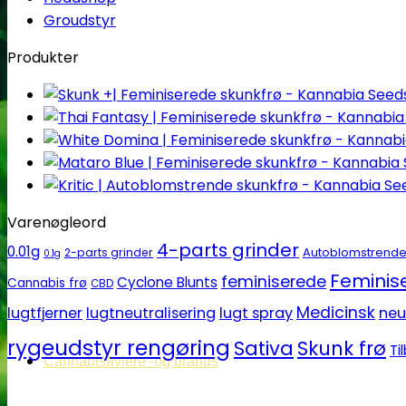
Groudstyr
Produkter
Varenøgleord
4-parts grinder
0.01g
Autoblomstrend
2-parts grinder
0.1g
Feminise
feminiserede
Cyclone Blunts
Cannabis frø
CBD
Medicinsk
lugtfjerner
lugtneutralisering
lugt spray
neu
rygeudstyr rengøring
Sativa
Skunk frø
Ti
Cannabisavlere -og brands