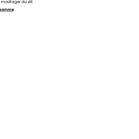
å modtager du dit
t samme