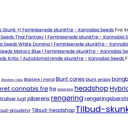
Skunk +| Feminiserede skunkfrø - Kannabia Seeds
Fra:
kr
Thai Fantasy | Feminiserede skunkfrø - Kannabia 
White Domina | Feminiserede skunkfrø - Kannab
Mataro Blue | Feminiserede skunkfrø - Kannabia S
Kritic | Autoblomstrende skunkfrø - Kannabia Seeds
F
bongb
Blunt cones
blunt wraps
e
Blastere i metal
Blastere i glas
headshop
Hybri
ret cannabis frø
frø
glasrens
rengøring
piberens
rengøringsbørst
traliser lugt
Tilbud-skunk
Tilbud-headshop
lbud-groudstyr