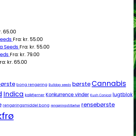
.
65.00
Seeds
Fra:
kr.
55.00
ia Seeds
Fra:
kr.
55.00
eeds
Fra:
kr.
79.00
ra:
kr.
65.00
Cannabis
ørste
børste
bong rengøring
Bulldog seeds
d
Indica
lugtblok
Konkurrence vinder
kalkfjerner
Kush Conical
e
rensebørste
rengøringsmiddel bong
rengøringstilbehør
frø