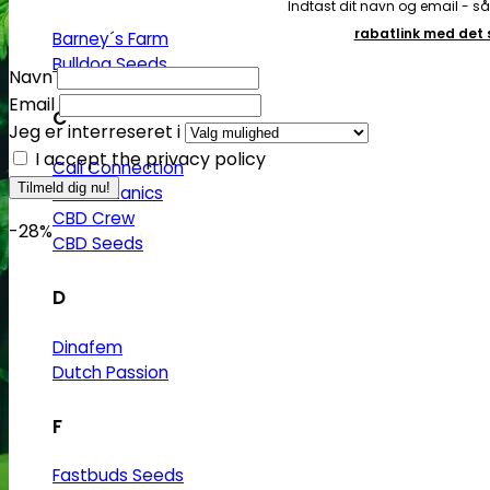
Indtast dit navn og email - s
rabatlink med de
Barney´s Farm
Bulldog Seeds
Navn
Email
C
Jeg er interreseret i
I accept the privacy policy
Cali Connection
CBD Botanics
CBD Crew
-28%
CBD Seeds
D
Dinafem
Dutch Passion
F
Fastbuds Seeds