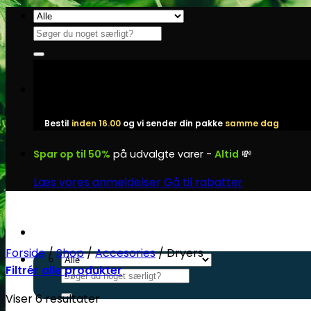
Fortsæt
til
Søg
indhold
efter:
Bestil
inden 16.00
og vi sender din pakke
samme dag
Spar op til 50%
på udvalgte varer -
Altid
💸
Læs vores anmeldelser
Gå til rabatter
Forside
/
Shop
/
Accesories
/
Dryers
Filtrér alle produkter
Søg
efter:
Viser 6 resultater