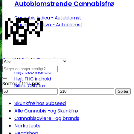
Autoblomstrende Cannabisfrø
💸
Cannabis Indica - Autoblomst
Cannabis Sativa - Autoblomst
Se alle tilbud her
Medicinsk Cannabis
Søg
Højt CBD indhold
efter:
Højt THC indhold
Sorter efter pris
Billige CBD frø
Mindstepris
Maks.
Sorter
pris
Skunkfrø hos Subseed
Alle Cannabis -og Skunkfrø
Cannabisavlere -og brands
Narkotests
Headshop