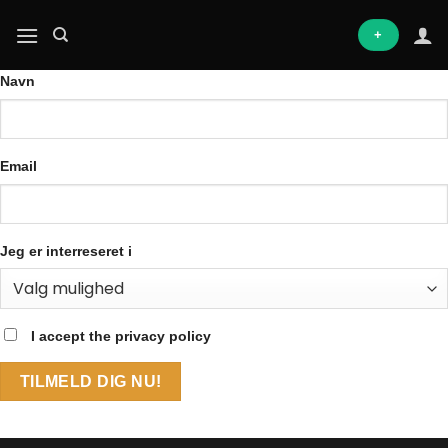
Fortsæt
til
+
indhold
Navn
Email
Jeg er interreseret i
I accept the privacy policy