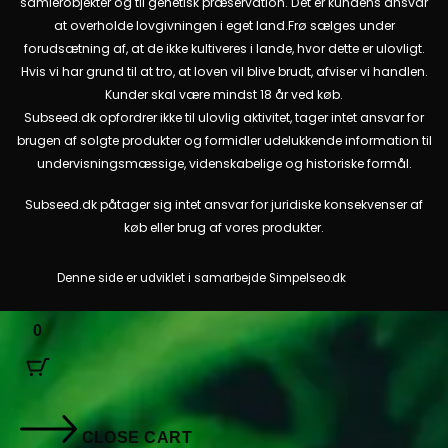
samlerobjekter og til genetisk præservation. Det er kundens ansvar
at overholde lovgivningen i eget land.
Frø sælges under
forudsætning af, at de ikke kultiveres i lande, hvor dette er ulovligt.
Hvis vi har grund til at tro, at loven vil blive brudt, afviser vi handlen.
Kunder skal være mindst 18 år ved køb.
Subseed.dk opfordrer ikke til ulovlig aktivitet, tager intet ansvar for
brugen af solgte produkter og formidler udelukkende information til
undervisningsmæssige, videnskabelige og historiske formål.
Subseed.dk påtager sig intet ansvar for juridiske konsekvenser af
køb eller brug af vores produkter.
Denne side er udviklet i samarbejde
Simpelseo.dk
0
CLOSE CART